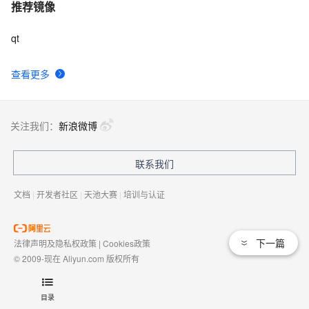
推荐镜像
qt
查看更多
关注我们：
新浪微博
联系我们
文档
|
开发者社区
|
天池大赛
|
培训与认证
下一篇
法律声明及隐私权政策
|
Cookies政策
© 2009-现在 Aliyun.com 版权所有
增值电信业务经营许可证：
浙B2-20080101
域名注册服务机构许可：
浙D3-20210002
目录
浙公网安备 33010602009975号
浙B2-20080101-4