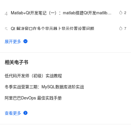
Matlab+Qt开发笔记（一）：matlab搭建Qt开发matlib环
2
4
境以及Demo测试
Qt 解决窗口在多个显示器上显示位置设置问题
7
5
QT5.14.2 视频分帧：QT与FFmpeg的高效结合
4
6
【Qt 学习笔记】Qt窗口 | 对话框 | 创建自定义对话框
4
7
相关电子书
低代码开发师（初级）实战教程
Qt中的菜单类使用
1
8
冬季实战营第三期：MySQL数据库进阶实战
Building QT projects from the command line
542
9
阿里巴巴DevOps 最佳实践手册
QT软件开发:设置QPushButton样式
5
10
查看更多