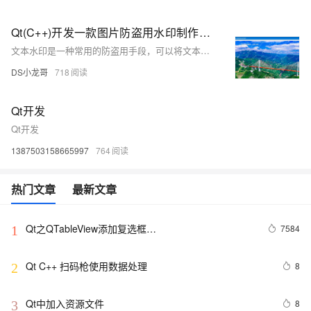
Qt(C++)开发一款图片防盗用水印制作小工具
文本水印是一种常用的防盗用手段，可以将文本信息嵌入到图片、视频等文件中，用于识别和证明文件的版权归属。在数字化和网络化的时代，大量的原创作品容易被不法分子盗用或侵犯版权，因此加入文本水印成为了保护原创作品和维护知识产权的必要手段。 通常情况下，文本水印可以包含版权声明、制作者姓名、日期、网址等信息，以帮助识别文件的来源和版权归属。同时，为了增强防盗用效果，文本水印通常会采用字体、颜色、角度等多种组合方式，使得水印难以被删除或篡改，有效地降低了盗用意愿和风险。 开发人员可以使用图像处理技术和编程语言实现文本水印的功能，例如使用Qt的QPainter类进行文本绘制操作，将文本信息嵌入到图片中，
DS小龙哥
718
Qt开发
Qt开发
1387503158665997
764
热门文章
最新文章
Qt之QTableView添加复选框
7584
1
（QAbstractTableModel）
Qt C++ 扫码枪使用数据处理
8
2
Qt中加入资源文件
8
3