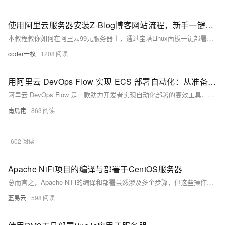
使用阿里云服务器安装Z-Blog博客网站流程，新手一键部署教程
本教程教你如何在阿里云99元服务器上，通过宝塔Linux面板一键部署Z-Blog博客。基于CentOS 7.9系统，从远程连接、安装宝塔面板、开放端口到部署Z-Blog全流程详解，操作简单，新手也能轻松搭建个人博客网站。
coder一枚
1208
用阿里云 DevOps Flow 实现 ECS 部署自动化：从准备到落地的完整指南
阿里云 DevOps Flow 是一款助力开发者实现自动化部署的高效工具，支持代码流水线构建、测试与部署至ECS实例，显著提升交付效率与稳定性。本文详解如何通过 Flow 自动部署 Bash 脚本至 ECS，涵盖环境准备、流水线搭建、源码接入、部署流程设计及结果验证，助你快速上手云上自动化运维。
南瓜佬
863
602
Apache NiFi项目的编译与部署于CentOS服务器
总而言之，Apache NiFi的编译和部署虽然涉及多个步骤，但这些操作步骤简明扼要，即使是不太熟悉Java或Maven的用户也能跟随指南完成。通过遵循上述步骤，您将能够在CentOS服务器上成功部署Apache NiFi，为您的数据流处理任务建立一个功能强大的平台。
蓝易云
598