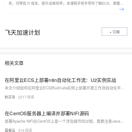
务，可降低 IT 成本，提升运维效率。本课程手把手带你了解ECS、掌握基
本操作、动手实操快照管理、镜像管理等。了解产品详
情:&nbsp;https://www.aliyun.com/product/ecs
飞天加速计划
+ 订阅
相关文章
在阿里云ECS上部署n8n自动化工作流：U2实例实战
本文介绍如何在阿里云ECS的u2i/u2a实例上部署开源工作流自动化平台n8n，利用Docker快速搭建并配置定时任务，实现如每日抓取MuleRun新AI Agent并推送通知等自动化流程。内容涵盖环境准备、安全组设置、实战案例与优化建议，助力高效构建低维护成本的自动化系统。
妙正灰
2217
在CentOS服务器上编译并部署NiFi源码
部署Apache NiFi在CentOS上是一个涉及细节的过程，需要注意Java环境、源码编译、配置调整等多个方面。遵循上述步骤，可以在CentOS服务器上成功部署和配置Apache NiFi，从而高效地处理和分发数据。
蓝易云
314