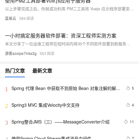
使用PM2工具部署Vue.js应用于服务器
以上步骤完成之后，你就成功利⽤ PM⼆工具将 Vuejs 应⽰程序部署至服 务 器，并且配合反向代理实现了高效稳定访问及负载均衡功能。
蓝易云
584
一小时搞定服务器软件部署：资深工程师实测方案
本文分享了一位运维工程师在短时间内将30个不同软件部署到新服务器上的实战经验。面对全新 Rocky Linux 系统，传统手工部署方式效率低下且容易出错。作者尝试多种自动化方案后，最终选择使用自动化部署工具，通过其内置的 Docker Compose 模板和可视化界面，实现快速、批量部署，大幅提升效率，30个应用仅用约1小时完成，显著节省时间和人力成本。
游客szolpe7lr4a3g
563
热门文章
最新文章
Spring 代理 Bean 中获取不到原始 Bean 对象注解的解决
5
1
方法
Spring3 MVC 集成Velocity中文支持
4
2
Spring整合JMS（三）——MessageConverter介绍
11
3
使用Spring Cloud Stream集成消息中间件
7