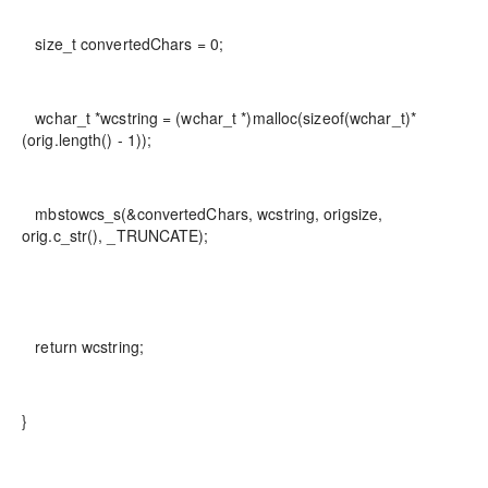
size_t convertedChars = 0;
wchar_t *wcstring = (wchar_t *)malloc(sizeof(wchar_t)*
(orig.length() - 1));
mbstowcs_s(&convertedChars, wcstring, origsize,
orig.c_str(), _TRUNCATE);
return wcstring;
}