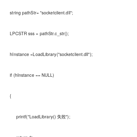
string pathStr= "socketclient.dll";
LPCSTR sss = pathStr.c_str();
hInstance =LoadLibrary("socketclient.dll");
if (hInstance == NULL)
{
printf("LoadLibrary() 失败");