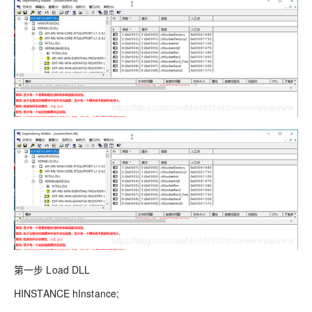
第一步 Load DLL
HINSTANCE hInstance;