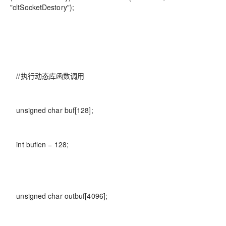
"cltSocketDestory");
//执行动态库函数调用
unsigned char buf[128];
int buflen = 128;
unsigned char outbuf[4096];