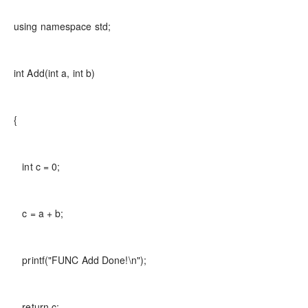
using namespace std;
int Add(int a, int b)
{
int c = 0;
c = a + b;
printf("FUNC Add Done!\n");
return c;