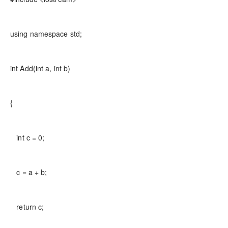
using namespace std;
int Add(int a, int b)
{
int c = 0;
c = a + b;
return c;