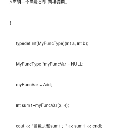
//声明一个函数类型 间接调用。
{
typedef int(MyFuncType)(int a, int b);
MyFuncType *myFuncVar = NULL;
myFuncVar = Add;
int sum1=myFuncVar(2, 4);
cout << "函数之和sum1：" << sum1 << endl;