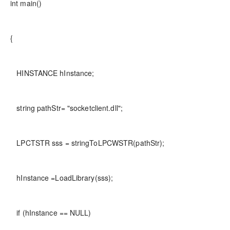
int main()
{
HINSTANCE hInstance;
string pathStr= "socketclient.dll";
LPCTSTR sss = stringToLPCWSTR(pathStr);
hInstance =LoadLibrary(sss);
if (hInstance == NULL)