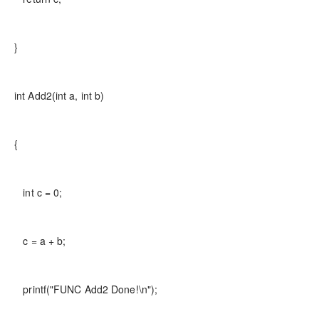
}
int Add2(int a, int b)
{
int c = 0;
c = a + b;
printf("FUNC Add2 Done!\n");