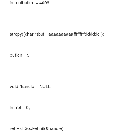
int outbuflen = 4096;
strcpy((char *)buf, "aaaaaaaaaafffffffffdddddd");
buflen = 9;
void *handle = NULL;
int ret = 0;
ret = cltSocketInit(&handle);