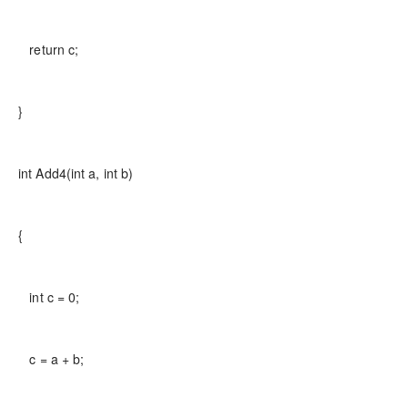
return c;
}
int Add4(int a, int b)
{
int c = 0;
c = a + b;