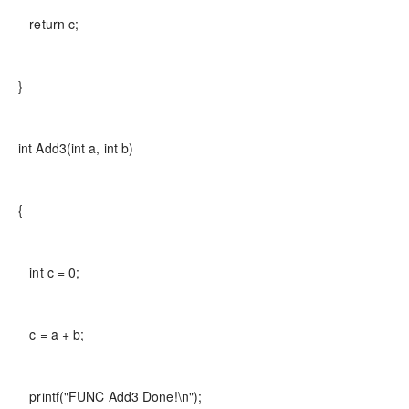
return c;
}
int Add3(int a, int b)
{
int c = 0;
c = a + b;
printf("FUNC Add3 Done!\n");