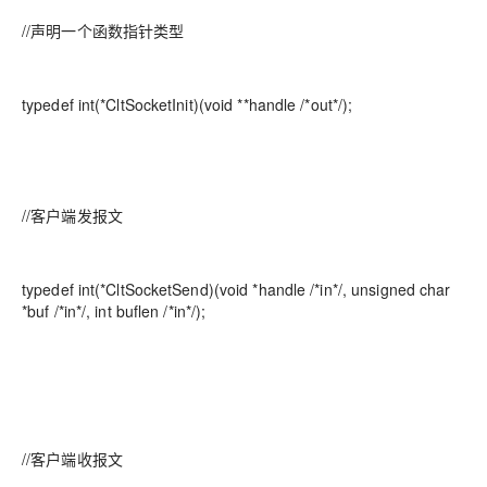
//声明一个函数指针类型
typedef int(*CltSocketInit)(void **handle /*out*/);
//客户端发报文
typedef int(*CltSocketSend)(void *handle /*in*/, unsigned char
*buf /*in*/, int buflen /*in*/);
//客户端收报文