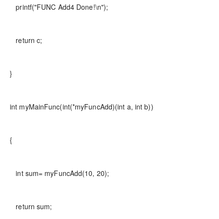
printf("FUNC Add4 Done!\n");
return c;
}
int myMainFunc(int(*myFuncAdd)(int a, int b))
{
int sum= myFuncAdd(10, 20);
return sum;