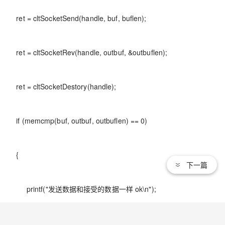
ret = cltSocketSend(handle, buf, buflen);
ret = cltSocketRev(handle, outbuf, &outbuflen);
ret = cltSocketDestory(handle);
if (memcmp(buf, outbuf, outbuflen) == 0)
{
下一篇
printf("发送数据和接受的数据一样 ok\n");
}