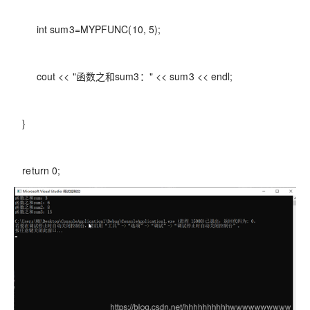
int sum3=MYPFUNC(10, 5);
cout << "函数之和sum3：" << sum3 << endl;
}
return 0;