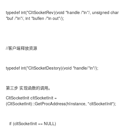
typedef int(*CltSocketRev)(void *handle /*in*/, unsigned char
*buf /*in*/, int *buflen /*in out*/);
//客户端释放资源
typedef int(*CltSocketDestory)(void *handle/*in*/);
第三步 实现函数的调用。
CltSocketInit cltSocketInit =
(CltSocketInit)::GetProcAddress(hInstance, "cltSocketInit");
if (cltSocketInit == NULL)