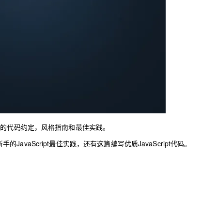
AI 应用
10分钟微调：让0.6B模型媲美235B模
多模态数据信
型
依托云原生高可用架构,实现Dify私有化部署
用1%尺寸在特定领域达到大模型90%以上效果
一个 AI 助手
超强辅助，Bol
即刻拥有 DeepSeek-R1 满血版
在企业官网、通讯软件中为客户提供 AI 客服
多种方案随心选，轻松解锁专属 DeepSeek
相同的代码约定，
风格指南
和
最佳实践
。
手的JavaScript最佳实践
，还有这篇
编写优质JavaScript代码
。