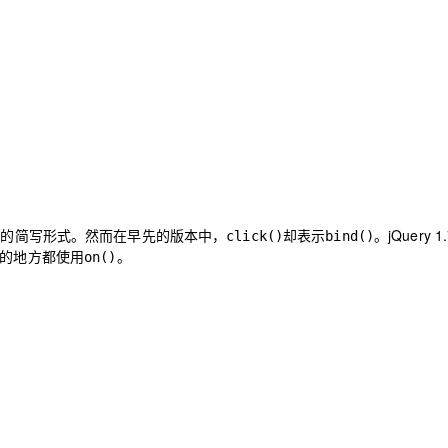
的简写形式。然而在早先的版本中，
却表示
。jQuery 
)
click()
bind()
的地方都使用
。
on()