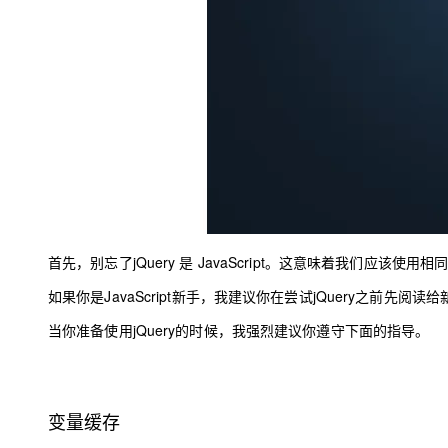
大模型解决方案
迁移与运维管理
快速部署 Dify，高效搭建 
专有云
10 分钟在聊天系统中增加
首先，别忘了jQuery
是
JavaScript。这意味着我们应该使用
如果你是JavaScript新手，我建议你在尝试jQuery之前先阅读
给新
当你准备使用jQuery的时候，我强烈建议你遵守下面的指导。
变量缓存