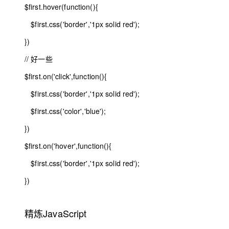
$first
.hover(
function
(){
$first
.css(
'border'
,
'1px solid red'
);
})
// 好一些
$first
.on(
'click'
,
function
(){
$first
.css(
'border'
,
'1px solid red'
);
$first
.css(
'color'
,
'blue'
);
})
$first
.on(
'hover'
,
function
(){
$first
.css(
'border'
,
'1px solid red'
);
})
精炼JavaScript