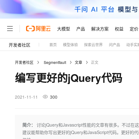
大模型
产品
解决方案
权益
定价
开发者社区
首页
模型体验
探索云世界
问产品
动手实
大模型
产品
解决方案
权益
定价
云市场
伙伴
服务
了解阿里云
精选产品
精选解决方案
普惠上云
产品定价
精选商城
成为销售伙伴
售前咨询
为什么选择阿里云
千问AI平台
开发者社区
Segmentfault
文章
正文
了解云产品的定价详情
大模型服务平台百炼
睿译宝，AI翻译排版一
普惠上云 官方力荐
分销伙伴
在线服务
网站建设
什么是云计算
大
编写更好的jQuery代码
大模型服务与应用平台
上传文档即自动完成翻译和
云服务器38元/年起，超
咨询伙伴
多端小程序
技术领先
云上成本管理
售后服务
轻量应用服务器
GLM-5.2：长任务时代
官方推荐返现计划
大模型
精选产品
精选解决方案
Salesforce 国际版订阅
稳定可靠
管理和优化成本
推荐新用户得奖励，单订单
销售伙伴合作计划
2021-11-11
300
自助服务
友盟天域
安全合规
人工智能与机器学习
AI
文本生成
云数据库 RDS
Hermes Agent，打造
云工开物
无影生态合作计划
在线服务
观测云
分析师报告
自主进化，持久记忆，越用
高校专属算力普惠，学生认
计算
互联网应用开发
Qwen3.8-Max
HOT
Salesforce On Alibaba C
工单服务
Tuya 物联网平台阿里云
研究报告与白皮书
人工智能平台 PAI
快速拥有专属 OpenClaw
简介：
讨论jQuery和Javascript性能的文章有很多。
大模
Consulting Partner 合
大数据
容器
智能体时代全能旗舰模型
免费试用
短信专区
一站式AI开发、训练和推
建议能帮助你写出更好的jQuery和JavaScript代码
蓝凌 OA
AI 大模型销售与服务生
现代化应用