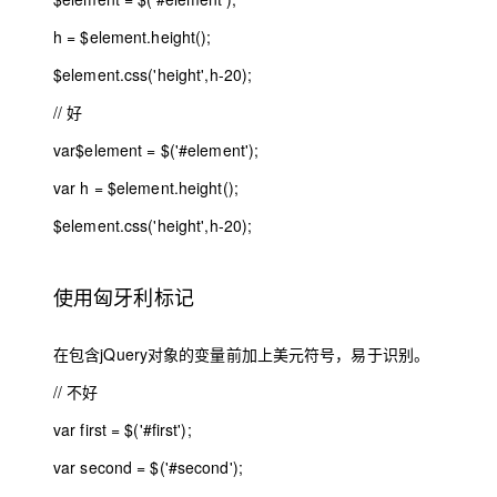
h =
$eleme
nt.height();
$eleme
nt.css(
'height'
,h
-20
);
// 好
var
$eleme
nt = $(
'#element'
);
var
h =
$eleme
nt.height();
$eleme
nt.css(
'height'
,h
-20
);
使用匈牙利标记
在包含jQuery对象的变量前加上美元符号，易于识别。
// 不好
var
first = $(
'#first'
);
var
second = $(
'#second'
);