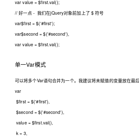
var
value =
$first
.val();
// 好一点 - 我们在jQuery对象前加上了 $ 符号
var
$first
= $(
'#first'
);
var
$seco
nd = $(
'#second'
),
var
value =
$first
.val();
单一Var模式
可以将多个Var语句合并为一个。我建议将未赋值的变量放在最
var
$first
= $(
'#first'
),
$seco
nd = $(
'#second'
),
value =
$first
.val(),
k =
3
,