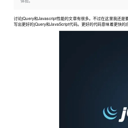
存储
天池大赛
体验。
Qwen3.7-Plus
云解析DNS
解决方案免费试用 新老
电子合同
最高领取价值200元试用
能看、能想、能动手的多模
安全
网络与CDN
AI 算法大赛
畅捷通
讨论jQuery和Javascript性能的文章有很多。不过在这里
大数据开发治理平台 Data
AI 产品 免费试用
网络
安全
云开发大赛
写出更好的jQuery和JavaScript代码。更好的代码意味
Qwen3-VL-Plus
Tableau 订阅
1亿+ 大模型 tokens 和 
可观测
入门学习赛
中间件
AI空中课堂在线直播课
云防火墙
140+云产品 免费试用
上云与迁云
云原生的云上边界网络安全
产品新客免费试用，最长1
数据库
生态解决方案
大模型服务
企业出海
大模型ACA认证体验
大数据计算
助力企业全员 AI 认知与能
行业生态解决方案
千问AI平台-Token Plan
政企业务
媒体服务
开发者生态解决方案
企业服务与云通信
千问AI平台-模型体验
AI 开发和 AI 应用解决
在线体验全尺寸、多种模态
域名与网站
Happy 系列大模型
终端用户计算
Serverless
开发工具