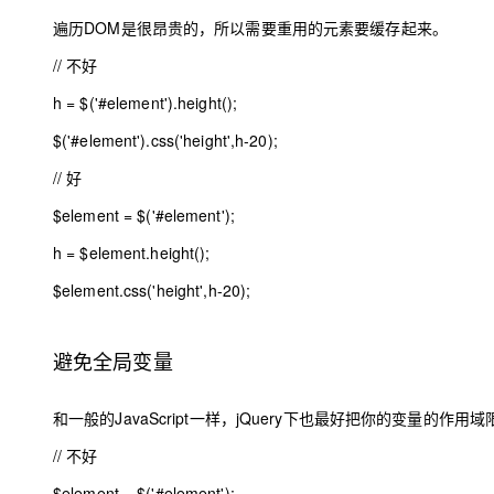
遍历DOM是很昂贵的，所以需要重用的元素要缓存起来。
// 不好
h
=
$
(
'#element'
).height();
$
(
'#element'
).css(
'height'
,
h
-20
);
// 好
$element
=
$
(
'#element'
);
h
=
$element
.height();
$element
.css(
'height'
,
h
-20
);
避免全局变量
和一般的JavaScript一样，jQuery下也最好把你的变量的作
// 不好
$eleme
nt = $(
'#element'
);