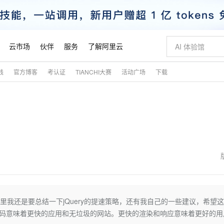
云市场
伙伴
服务
了解阿里云
践
官方博客
考认证
TIANCHI大赛
活动广场
下载
AI 特惠
数据与 API
成为产品伙伴
企业增值服务
最佳实践
价格计算器
AI 场景体
基础软件
产品伙伴合
阿里云认证
市场活动
配置报价
大模型
自助选配和估算价格
步到位
智启 AI 普惠权益
产品生态集成认证中心
企业支持计划
云上春晚
域名与网站
Qwen Audio：打造专属 AI 语音助手
千问官方 MaaS 平台，为开发者和 Agent 而生，新用户赠送 1 亿 + tokens 额度
一句话生成原生
AI Coding
阿里云Maa
2026 阿里云
云服务器 E
为企业打
数据集
Windows
大模型认证
模型
NEW
NEW
格式还原
值低价云产品抢先购
至高享 1亿+免费 tokens，加速 Al 应用落地
提供智能易用的域名与建站服务
Qwen-Audio-3.0-Realtime 端到端实时语音角色扮演
输入一句话想法,
智能编程，一键
安全可靠、
产品生态伙伴
专家技术服务
云上奥运之旅
弹性计算合作
阿里云中企出
手机三要素
宝塔 Linux
全部认证
价格优势
开源旗舰模型
即刻拥有 DeepSeek-V4-Pro
阿里云 OPC 创新助力计划
千问大模型
一键部署幻兽
AI 电商营销
对象存储 O
大模型
产品生态伙伴工作台
企业增值服务台
云栖战略参考
云存储合作计
云栖大会
身份实名认证
CentOS
训练营
推动算力普惠，释放技术红利
最高返9万
真正可用的 1M 上下文,一次完成代码全链路开发
快速构建应用程序和网站，即刻迈出上云第一步
轻松解锁专属 DeepSeek-V4-Pro
至高百万元 Token 补贴，加速一人公司成长
多元化、高性能、安全可靠的大模型服务
一键购买专属
从图文生成到
云上的中国
数据库合作计
活动全景
短信
Docker
图片和
自进化智能体
5 分钟轻松部署专属 QwenPaw
Token Plan 模型订阅计划
数字证书管理服务（原SSL证书）
高效搭建 AI
AI 广告创作
无影云电脑
企业成长
NEW
HOT
信息公告
看见新力量
云网络合作计
OCR 文字识别
JAVA
越聪明
证享300元代金券
全托管，含MySQL、PostgreSQL、SQL Server、MariaDB多引擎
Qwen3.8-Max 首发尝鲜，限时加量 10 倍，夜间低至2折
实现全站 HTTPS，呈现可信的 Web 访问
从聊天伙伴进化为能主动干活的本地数字员工
图文、视频一
随时随地安
魔搭 Mode
Kimi-K3
HappyHors
NEW
loud
服务实践
官网公告
金融模力时刻
Salesforce O
版
发票查验
全能环境
Claude Code + GStack 打造工程团队
千问办公，限时限量积分加倍
Qoder
低代码高效构
AI 建站
短信服务
不过在这里我还是要总结一下jQuery的提速策略，还有我自己的一些建议，希望
型
NEW
作计划
Kimi 最新旗舰模型，长程编程与推理利器
让文字生成流
计划
创新中心
魔搭 ModelSc
健康状态
理服务
让AI从“聊天伙伴”进化为能干活的“数字员工”
安装技能 GStack，拥有专属 AI 工程团队
你的AI工作搭子，覆盖日常办公高频场景
面向真实软件的智能体编程平台
0 代码专业建
。更好的代码意味着更快的应用和无垃圾的网站。更快的渲染和响应意味着更好的用
客户案例
天气预报查询
操作系统
态合作计划