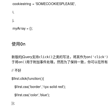
cookiestring =
'SOMECOOKIESPLEASE'
,
i,
j,
myArray = {};
使用
On
新版的jQuery支持
之类的写法，将其作为
click()
on('click'
于将
用于附加事件处理。然而为了保持一致，你可以在所有
on()
// 不好
$first
.click(
function
(){
$first
.css(
'border'
,
'1px solid red'
);
$first
.css(
'color'
,
'blue'
);
});