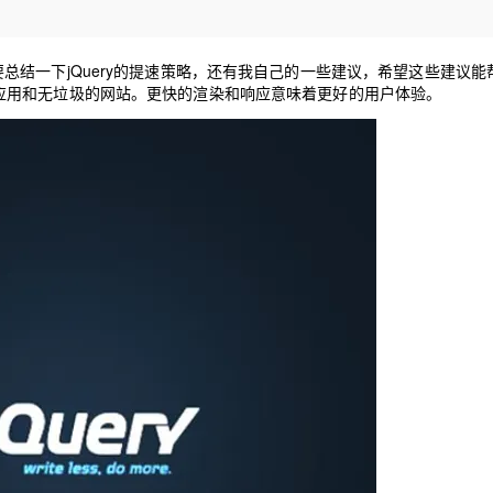
Deepseek-v4-pro
HappyHors
同享
万小智 AI 建站低至 15元/月
Qoder CN
AI 短剧/漫剧
云原生数据库 
快递物流查询
WordPress
成为服务伙
高校合作
点，立即开启云上创新
覆盖公网/内网、递归/权威、移动APP等全场景解析服务
送.CN域名，送备案服务码
基于千问大模型等，支持代码智能生成、研发智能问答
AI助力短剧
态智能体模型
旗舰 MoE 大模型，百万上下文与顶尖推理能力
图生视频，流
Ubuntu
我还是要总结一下jQuery的提速策略，还有我自己的一些建议，希望这些建议
服务生态伙伴
云工开物
企业应用
Works
Night Plan 支持 Qwen 3.8-Max
云原生大数据计算服务 MaxCompute
AI 办公
容器服务 Kub
NEW
着更快的应用和无垃圾的网站。更快的渲染和响应意味着更好的用户体验。
GLM-5.2
Wan2.7-T
Red Hat
30+ 款产品免费体验
Data Agent 驱动的一站式 Data+AI 开发治理平台
夜间 5 折，Qwen/Meoo/TokenPlan 客户专享
面向分析的企业级SaaS模式云数据仓库
AI智能应用
提供一站式管
科研合作
视觉 Coding、空间感知、多模态思考等全面升级
1M上下文，专为长程任务能力而生
ERP
堂（旗舰版）
SUSE
智能客服
CRM
防护产品
2个月
自动承接线索
建站小程序
OA 办公系统
AI 应用构建
大模型原生
力提升
财税管理
模板建站
Qoder
大模型服务平台百炼-应用模版
HOT
NEW
面向真实软件
个人版上线、团队版降价；千问3.8-Max首发发尝鲜
丰富多元化的应用模版和解决方案
400电话
定制建站
万有无界
大模型服务平台百炼-智能体
方案
广告营销
模板小程序
的模型效果
灵活可视化地构建企业级 Agent
定制小程序
秒悟
人工智能平台 PAI
APP 开发
云端极速 AI 
新一代 AI 视频生成模型，深度适配广告营销等场景
AI Native 的算法工程平台，一站式完成建模、训练、推理服务部署
建站系统