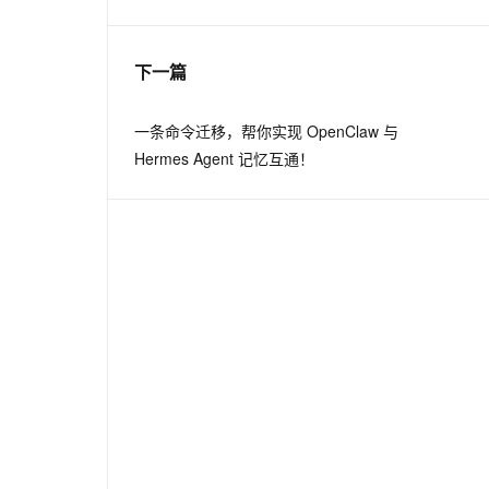
息提取
与 AI 智能体进行实时音视频通话
下一篇
从文本、图片、视频中提取结构化的属性信息
构建支持视频理解的 AI 音视频实时通话应用
t.diy 一步搞定创意建站
构建大模型应用的安全防护体系
一条命令迁移，帮你实现 OpenClaw 与
通过自然语言交互简化开发流程,全栈开发支持
通过阿里云安全产品对 AI 应用进行安全防护
Hermes Agent 记忆互通！