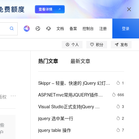
文档
备案
控制台
注册
登录
个人
积分
发布
验
作计划
器
AI 活动
专业服务
服务伙伴合作计划
开发者社区
加入我们
产品动态
服务平台百炼
阿里云 OPC 创新助力计划
热门文章
最新文章
一站式生成采购清单，支持单品或批量购买
可编辑精美 PPT 文稿
S产品伙伴计划（繁花）
峰会
CS
造的大模型服务与应用开发平台
Agency Agents：拥有专属领域专家
AI 生产力先锋
Al MaaS 服务伙伴赋能合作
域名
博文
Careers
PolarDB Agentic Database
至高可申请百万元
 轻松生成专业的 PPT
开启高性价比 AI 编程新体验
弹性可伸缩的云计算服务
先锋实践拓展 AI 生产力的边界
发布
多领域专家智能体,一键组建 AI 虚拟交付团队
Token 补贴，五大权
计划
海大会
伙伴信用分合作计划
商标
问答
社会招聘
Skippr – 轻量、快速的 jQuery 幻灯片
1
益加速 OPC 成功
帕鲁游戏服务器
SS
HappyHorse 打造一站式影视创作平台
飞天发布时刻
HOT
秒悟 Meoo CLI 支持一键部
划
备案
电子书
校园招聘
插件
联机服务器，轻松开启游戏
视频创作，一键激活电商全链路生产力
稳定、安全、高性价比、高性能的云存储服务
所见，即是所愿
署项目至阿里云账号
可视化编排打通从文字构思到成片全链路闭环
更多支持
ASP.NETmvc常用JQUERY插件
666
版权
划
公司注册
镜像站
视频生成
语音识别与合成
【jquery.dataTables.js】
 智能体与工作流应用
漫剧工坊：一站式动画创作平台
AI 实训营
Flink OSS 支持
Visual Studio正式支持jQuery 
3
合作伙伴培训与认证
划
上云迁移
站生成，高效打造优质广告素材
全接入的云上超级电脑
通过阿里云百炼高效搭建AI应用,助力高效开发
快速生产连贯的高质量长漫剧
从基础到进阶，Agent 创客手把手教你
AssumeRole 角色自定义
JavaScript程式库
lScope
我要反馈
e-1.1-T2V
Qwen3-TTS-Flash
jquery 选中某一行
2
查询合作伙伴
n Alibaba Cloud ISV 合作
代维服务
建企业门户网站
10 分钟搭建微信、支付宝小程序
这些
百炼 Qwen3.7-Flash 系列模
畅细腻的高质量视频
离线语音合成大模型，多语言方言自适应，低延迟高稳定
创新加速
jquery table 操作
ope
登录合作伙伴管理后台
7
我要建议
站，无忧落地极速上线
以可视化方式快速构建移动和 PC 门户网站
国内短信简单易用，安全可靠，秒级触达，全球覆盖200+国家和地区。
高效部署网站，快速应用到小程序
型发布
户