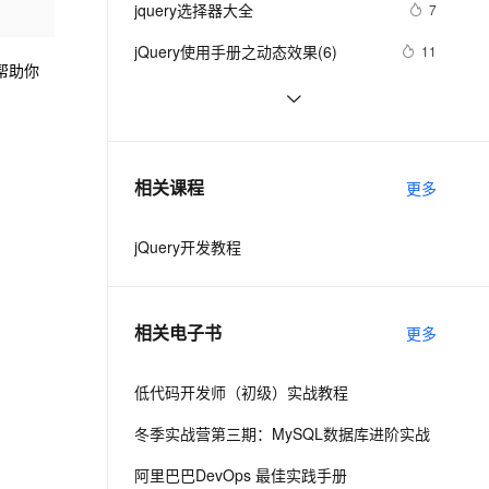
安全
jquery选择器大全
我要投诉
e-1.1-I2V
Cosyvoice-V3-Flash
7
PolarDB
上云场景组合购
伴
Qoder CN V1.7.0 发布
漫剧创作，剧本、分镜、视频高效生成
100%兼容MySQL、PostgreSQL，兼容Oracle，支持集中和分布式
覆盖90%+业务场景，专享组合折扣价
畅自然，细节丰富
高表现力语音合成大模型，语音克隆听感自然
VPN
jQuery使用手册之动态效果(6)
11
能帮助你
ernetes 版 ACK
云聚AI 严选权益
云安全中心 AI BAS 智能自动
SSL 证书
jQuery技术内幕：深入解析jQuery
642
2V
Fun-ASR
，一键激活高效办公新体验
理容器应用的 K8s 服务
精选AI产品，从模型到应用全链提效
化模拟渗透攻击产品发布
架构设计与实现原理.  3.2　选择器
文戏情感细腻自然，动作戏激烈拳拳到肉，实现更强表演能力
支持中英文自由切换，具备更强的噪声鲁棒性
堡垒机
jquery 图片滚动特效制作 slide 图片
512
表达式
AI 用量加速计划
DataWorks ChatBI 会话支持
类似窗帘式滚动
防火墙
、识别商机，让客服更高效、服务更出色。
jquery微博实例
新老同享，达量后返
上传临时文件分析
662
相关课程
更多
主机安全
应用
jQuery开发教程
千问办公
NEW
AI 应用及服务市场
的智能体编程平台
一站式AI生产力平台
AI 应用
伶鹊
相关电子书
更多
企业级人与Agent协作平台，接入和调度多个数字员工
智能客服平台，对话机器人、对话分析、智能外呼
大模型
大模型服务平台百炼 - 全妙
低代码开发师（初级）实战教程
自然语言处理
应用创作平台
多模态内容创作工具，已接入 DeepSeek
冬季实战营第三期：MySQL数据库进阶实战
数据标注
机器学习
阿里巴巴DevOps 最佳实践手册