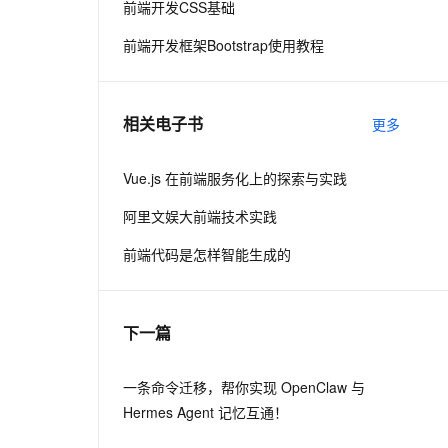
前端开发CSS基础
前端开发框架Bootstrap使用教程
息提取
与 AI 智能体进行实时音视频通话
从文本、图片、视频中提取结构化的属性信息
构建支持视频理解的 AI 音视频实时通话应用
t.diy 一步搞定创意建站
构建大模型应用的安全防护体系
相关电子书
更多
通过自然语言交互简化开发流程,全栈开发支持
通过阿里云安全产品对 AI 应用进行安全防护
Vue.js 在前端服务化上的探索与实践
阿里文娱大前端技术实践
前端代码是怎样智能生成的
下一篇
一条命令迁移，帮你实现 OpenClaw 与
Hermes Agent 记忆互通！