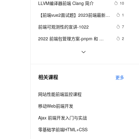
安全
我要投诉
e-1.1-I2V
Cosyvoice-V3-Flash
LLVM编译器前端 Clang 简介
10
PolarDB
上云场景组合购
Milvus 弹性伸缩功能新增节
伴
漫剧创作，剧本、分镜、视频高效生成
100%兼容MySQL、PostgreSQL，兼容Oracle，支持集中和分布式
覆盖90%+业务场景，专享组合折扣价
点支持范围
畅自然，细节丰富
高表现力语音合成大模型，语音克隆听感自然
VPN
【前端vue2面试题】2023前端最新版
1
vue模块，高频17问(上)
ernetes 版 ACK
云聚AI 严选权益
AI 原生数据库服务发布
SSL 证书
前端可观测性的宣讲-1022
2V
Fun-ASR
7
，一键激活高效办公新体验
理容器应用的 K8s 服务
精选AI产品，从模型到应用全链提效
Agent 数据网关
文戏情感细腻自然，动作戏激烈拳拳到肉，实现更强表演能力
支持中英文自由切换，具备更强的噪声鲁棒性
堡垒机
2022 前端包管理方案-pnpm 和 
2
AI 用量加速计划
云原生数据库 PolarDB
corepack
防火墙
、识别商机，让客服更高效、服务更出色。
新老同享，达量后返
Agentic Database 发布
而桌面app向来是web前端开发开发人
2
员下意识的避开方
主机安全
应用
前端常见的HTTP状态码
8
千问办公
NEW
前端组件之Bootstrap与Ant design of 
8
AI 应用及服务市场
相关课程
更多
的智能体编程平台
一站式AI生产力平台
Vue
AI 应用
伶鹊
网站性能前端监控课程
企业级人与Agent协作平台，接入和调度多个数字员工
智能客服平台，对话机器人、对话分析、智能外呼
大模型
移动Web前端开发
大模型服务平台百炼 - 全妙
自然语言处理
Ajax 前端开发入门与实战
应用创作平台
多模态内容创作工具，已接入 DeepSeek
数据标注
零基础学前端HTML+CSS
机器学习