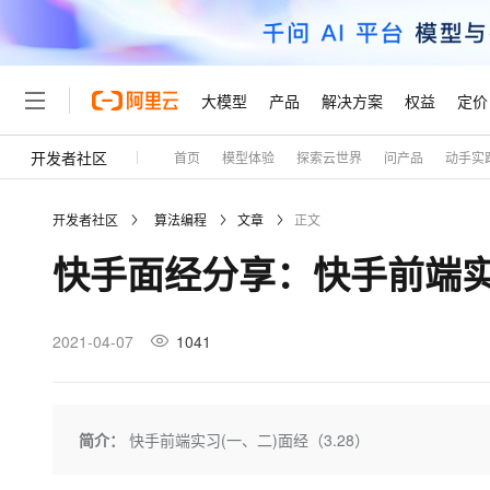
大模型
产品
解决方案
权益
定价
开发者社区
首页
模型体验
探索云世界
问产品
动手实
大模型
产品
解决方案
权益
定价
云市场
伙伴
服务
了解阿里云
精选产品
精选解决方案
普惠上云
产品定价
精选商城
成为销售伙伴
售前咨询
为什么选择阿里云
千问AI平台
开发者社区
算法编程
文章
正文
了解云产品的定价详情
大模型服务平台百炼
千问办公，解锁你的工作
普惠上云 官方力荐
分销伙伴
在线服务
网站建设
什么是云计算
大
快手面经分享：快手前端实习
大模型服务与应用平台
企业级Agent产品，直接
云服务器38元/年起，超
咨询伙伴
多端小程序
技术领先
云上成本管理
售后服务
轻量应用服务器
Agency Agents：拥
官方推荐返现计划
大模型
精选产品
精选解决方案
Salesforce 国际版订阅
稳定可靠
管理和优化成本
推荐新用户得奖励，单订单
销售伙伴合作计划
2021-04-07
1041
自助服务
友盟天域
安全合规
人工智能与机器学习
AI
文本生成
云数据库 RDS
HappyHorse 打造一
云工开物
无影生态合作计划
在线服务
观测云
分析师报告
高校专属算力普惠，学生认
计算
互联网应用开发
Qwen3.8-Max
HOT
Salesforce On Alibaba C
工单服务
Tuya 物联网平台阿里云
研究报告与白皮书
人工智能平台 PAI
快速拥有专属 OpenClaw
简介：
快手前端实习(一、二)面经（3.28）
大模
Consulting Partner 合
大数据
容器
智能体时代全能旗舰模型
免费试用
短信专区
一站式AI开发、训练和推
蓝凌 OA
AI 大模型销售与服务生
现代化应用