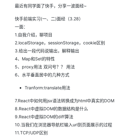
存储
天池大赛
Qwen3.7-Plus
云解析DNS
解决方案免费试用 新老
电子合同
最近有同学面了快手，分享一波面经~
最高领取价值200元试用
能看、能想、能动手的多模
安全
网络与CDN
AI 算法大赛
畅捷通
快手前端实习(一、二)面经（3.28）
大数据开发治理平台 Data
AI 产品 免费试用
网络
安全
云开发大赛
Qwen3-VL-Plus
一面：
Tableau 订阅
1亿+ 大模型 tokens 和 
1.自我介绍，聊项目
可观测
入门学习赛
中间件
AI空中课堂在线直播课
云防火墙
140+云产品 免费试用
2.localStorage，sessionStorage，cookie区别
上云与迁云
云原生的云上边界网络安全
产品新客免费试用，最长1
数据库
3.给出一段代码说输出，解释输出
生态解决方案
大模型服务
4、Map和Set的特性
企业出海
大模型ACA认证体验
大数据计算
5、proxy用法 双问号？？ 用法
助力企业全员 AI 认知与能
行业生态解决方案
千问AI平台-Token Plan
政企业务
6、水平垂直居中的几种方式
媒体服务
开发者生态解决方案
企业服务与云通信
Tranform:translate用法
千问AI平台-模型体验
AI 开发和 AI 应用解决
在线体验全尺寸、多种模态
域名与网站
7.React中如何用jsx语法转换成为html中真实的DOM
8.React中虚拟DOM的数据结构是什么
Happy 系列大模型
终端用户计算
9.React中虚拟DOM的diff算法
10.当我们在浏览器导航栏输入url到页面展示的过程
Serverless
11.TCP/UDP区别
开发工具