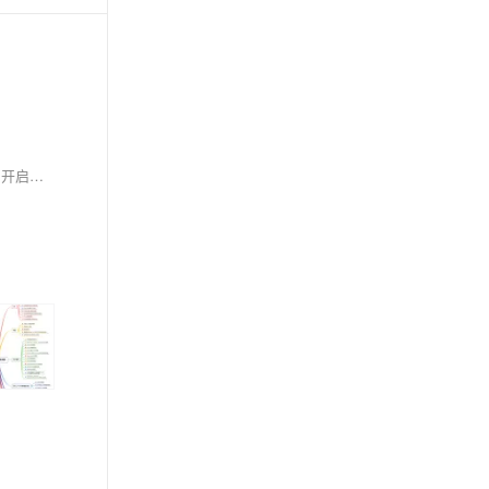
春招已经拉开帷幕啦！ 春招的拉开，意味着新一轮的求职大战已经打响，希望每位求职者都能充分准备，以最佳的状态迎接挑战，找到心仪的工作，开启职业生涯的新篇章。祝愿每位求职者都能收获满满，前程似锦！