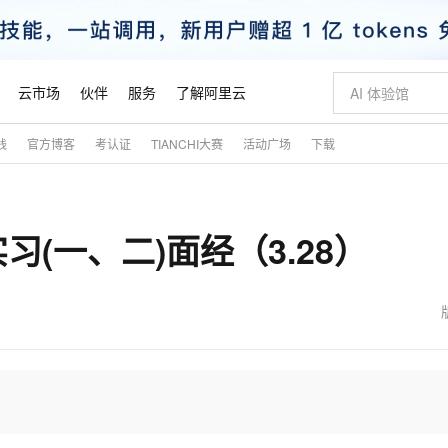
云市场
伙伴
服务
了解阿里云
践
官方博客
考认证
TIANCHI大赛
活动广场
下载
AI 特惠
数据与 API
成为产品伙伴
企业增值服务
最佳实践
价格计算器
AI 场景体
基础软件
产品伙伴合
阿里云认证
市场活动
配置报价
大模型
自助选配和估算价格
新方式
睿译宝，AI翻译排版一步到位
智启 AI 普惠权益
产品生态集成认证中心
企业支持计划
云上春晚
域名与网站
千问官方 MaaS 平台，为开发者和 Agent 而生，新用户赠送 1 亿 + tokens 额度
Qwen Aud
AI Coding
阿里云Maa
2026 阿里云
云服务器 E
为企业打
数据集
Windows
大模型认证
模型
NEW
NEW
(一、二)面经（3.28）
交付可用成果
值低价云产品抢先购
上传文档即自动完成翻译和格式还原
至高享 1亿+免费 tokens，加速 Al 应用落地
提供智能易用的域名与建站服务
智能编程，一键
安全可靠、
产品生态伙伴
专家技术服务
云上奥运之旅
弹性计算合作
阿里云中企出
手机三要素
宝塔 Linux
全部认证
价格优势
有专属领域专家
GLM-5.2：长任务时代开源旗舰模型
阿里云 OPC 创新助力计划
千问大模型
即刻拥有 DeepS
AI 电商营销
对象存储 O
大模型
产品生态伙伴工作台
企业增值服务台
云栖战略参考
云存储合作计
云栖大会
身份实名认证
CentOS
训练营
推动算力普惠，释放技术红利
最高返9万
多领域专家智能体,一键组建 AI 虚拟交付团队
快速构建应用程序和网站，即刻迈出上云第一步
至高百万元 Token 补贴，加速一人公司成长
多元化、高性能、安全可靠的大模型服务
真正可用的 1M 上下文,一次完成代码全链路开发
轻松解锁专属 Dee
从图文生成到
云上的中国
数据库合作计
活动全景
短信
Docker
图片和
站式影视创作平台
Hermes Agent，打造自进化智能体
Token Plan 模型订阅计划
数字证书管理服务（原SSL证书）
5 分钟轻松部署
AI 广告创作
无影云电脑
企业成长
NEW
信息公告
看见新力量
云网络合作计
OCR 文字识别
JAVA
证享300元代金券
可视化编排打通从文字构思到成片全链路闭环
全托管，含MySQL、PostgreSQL、SQL Server、MariaDB多引擎
自主进化，持久记忆，越用越聪明
Qwen3.8-Max 首发尝鲜，限时加量 10 倍，夜间低至2折
实现全站HTTPS，呈现可信的WEB访问
图文、视频一
随时随地安
魔搭 Mode
Kimi-K3
HappyHors
NEW
loud
服务实践
官网公告
金融模力时刻
Salesforce O
版
发票查验
全能环境
Claude Code + GStack 打造工程团队
千问办公，限时限量积分加倍
Qoder
低代码高效构
AI 建站
短信服务
型
NEW
作计划
Kimi 最新旗舰模型，长程编程与推理利器
让文字生成流
计划
创新中心
魔搭 ModelSc
健康状态
理服务
让AI从“聊天伙伴”进化为能干活的“数字员工”
安装技能 GStack，拥有专属 AI 工程团队
你的AI工作搭子，覆盖日常办公高频场景
面向真实软件的智能体编程平台
0 代码专业建
客户案例
天气预报查询
操作系统
态合作计划