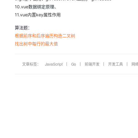
10.vue数据绑定原理、
11.vue内置key属性作用
算法题：
根据前序和后序遍历构造二叉树
找出树中每行的最大值
文章标签：
JavaScript
Go
前端开发
开发工具
网