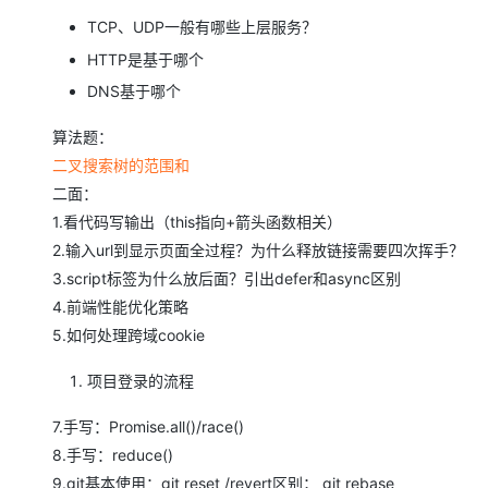
大模型解决方案
TCP、UDP一般有哪些上层服务？
迁移与运维管理
快速部署 Dify，高效搭建 
HTTP是基于哪个
专有云
DNS基于哪个
10 分钟在聊天系统中增加
算法题：
二叉搜索树的范围和
二面：
1.看代码写输出（this指向+箭头函数相关）
2.输入url到显示页面全过程？为什么释放链接需要四次挥手？
3.script标签为什么放后面？引出defer和async区别
4.前端性能优化策略
5.如何处理跨域cookie
项目登录的流程
7.手写：Promise.all()/race()
8.手写：reduce()
9.git基本使用：git reset /revert区别； git rebase