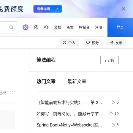
文档
备案
控制台
注册
登录
个人
积分
发布
验
作计划
器
AI 活动
专业服务
服务伙伴合作计划
开发者社区
加入我们
产品动态
服务平台百炼
阿里云 OPC 创新助力计划
算法编程
一站式生成采购清单，支持单品或批量购买
+ 订阅
io：打造专属 AI 语音助手
S产品伙伴计划（繁花）
峰会
CS
造的大模型服务与应用开发平台
一句话生成原生可编辑精美 PPT 文稿
AI 生产力先锋
Al MaaS 服务伙伴赋能合作
域名
博文
Careers
至高可申请百万元
Qwen3.8-Max 模型上线
开启高性价比 AI 编程新体验
弹性可伸缩的云计算服务
Qwen-Audio-3.0-Realtime 端到端实时语音角色扮演
输入一句话想法, 轻松生成专业的 PPT
先锋实践拓展 AI 生产力的边界
Token 补贴，五大权
计划
海大会
伙伴信用分合作计划
商标
问答
社会招聘
热门文章
最新文章
益加速 OPC 成功
eek-V4-Pro
SS
一键部署幻兽帕鲁游戏服务器
飞天发布时刻
HOT
Open Search 向量检索版支
划
备案
电子书
校园招聘
pSeek-V4-Pro
视频创作，一键激活电商全链路生产力
稳定、安全、高性价比、高性能的云存储服务
一键购买专属联机服务器，轻松开启游戏
所见，即是所愿
持视频检索 Pipeline 功能
更多支持
版权
划
公司注册
镜像站
视频生成
语音识别与合成
专属 QwenPaw
漫剧工坊：一站式动画创作平台
AI 实训营
HOT
应用身份服务 (IDaaS)
《智能前端技术与实践》——第 2 章 
6
合作伙伴培训与认证
划
上云迁移
站生成，高效打造优质广告素材
全接入的云上超级电脑
从聊天伙伴进化为能主动干活的本地数字员工
快速生产连贯的高质量长漫剧
从基础到进阶，Agent 创客手把手教你
OpenClaw 管理能力上线
前端开发基础 ——2.2 HTML基础
lScope
我要反馈
e-1.1-T2V
Qwen3-TTS-Flash
如何写「前端简历」，能敲开字节跳
10
查询合作伙伴
——2.2.1    HTML 文档基本结构
n Alibaba Cloud ISV 合作
代维服务
建企业门户网站
10 分钟搭建微信、支付宝小程序
MaxCompute MaxFrame 提
动的大门？
畅细腻的高质量视频
离线语音合成大模型，多语言方言自适应，低延迟高稳定
（中）
创新加速
ope
Spring Boot+Netty+Websocket实现
登录合作伙伴管理后台
我要建议
5
站，无忧落地极速上线
以可视化方式快速构建移动和 PC 门户网站
国内短信简单易用，安全可靠，秒级触达，全球覆盖200+国家和地区。
高效部署网站，快速应用到小程序
供自动弹性内存功能
后台向前端推送信息