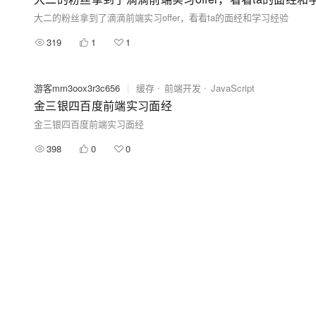
大二的粉丝拿到了滴滴前端实习offer，看看ta的面经和学习经验
319
1
1
游客mm3oox3r3c656
|
缓存
前端开发
JavaScript
金三银四百度前端实习面经
金三银四百度前端实习面经
398
0
0