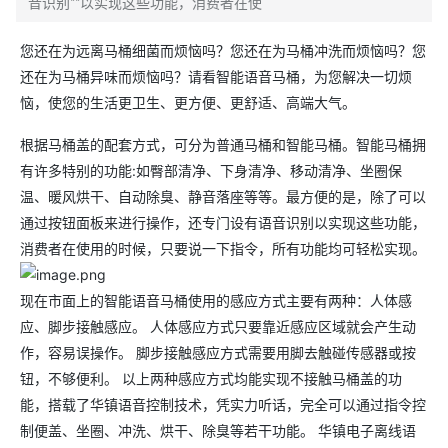
音识别**以实现这些功能，消费者在使
您还在为远离马桶细菌而烦恼吗？您还在为马桶冲洗而烦恼吗？您
还在为马桶异味而烦恼吗？请看智能语音马桶，为您解决一切烦
恼，使您的生活更卫生、更方便、更舒适、高端大气。
根据马桶盖的配套方式，可分为普通马桶和智能马桶。智能马桶拥
有许多特别的功能:如臀部清净、下身清净、移动清净、坐圈保
温、暖风烘干、自动除臭、静音落座等等。最方便的是，除了可以
通过按钮面板来进行操作，还专门设有语音识别以实现这些功能，
消费者在使用的时候，只要说一下指令，所有功能均可轻松实现。
现在市面上的智能语音马桶使用的感应方式主要有两种：人体感
应、脚步接触感应。 人体感应方式只要靠近感应区域就会产生动
作，容易误操作。 脚步接触感应方式需要用脚去触碰传感器或按
钮，不够便利。 以上两种感应方式均能实现不接触马桶盖的功
能，搭载了华镇语音控制技术，凭实力听话，完全可以通过指令控
制便盖、坐圈、冲洗、烘干、除臭等若干功能。 华镇电子离线语