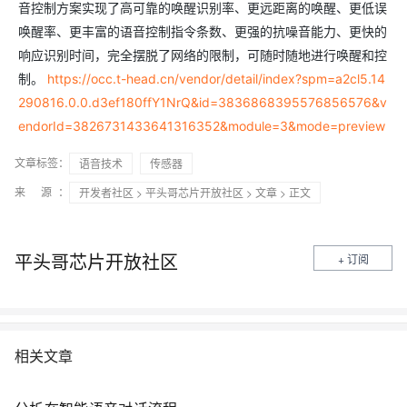
音控制方案实现了高可靠的唤醒识别率、更远距离的唤醒、更低误
唤醒率、更丰富的语音控制指令条数、更强的抗噪音能力、更快的
响应识别时间，完全摆脱了网络的限制，可随时随地进行唤醒和控
制。
https://occ.t-head.cn/vendor/detail/index?spm=a2cl5.14
290816.0.0.d3ef180ffY1NrQ&id=3836868395576856576&v
endorId=3826731433641316352&module=3&mode=preview
文章标签：
语音技术
传感器
来 源：
开发者社区
>
平头哥芯片开放社区
>
文章
> 正文
平头哥芯片开放社区
+ 订阅
相关文章