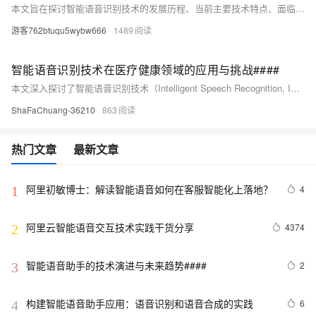
本文旨在探讨智能语音识别技术的发展历程、当前主要技术特点、面临的挑战以及未来的发展趋势。通过综述该领域的最新研究进展和应用实例，本文为读者提供了一个关于智能语音识别技术的全面概览，并展望了其在未来可能的发展方向。 ####
游客762btuqu5wybw666
1489
智能语音识别技术在医疗健康领域的应用与挑战####
本文深入探讨了智能语音识别技术（Intelligent Speech Recognition, ISR）在医疗健康领域的现状、应用实例及面临的主要挑战。通过分析ISR技术的基本原理，结合其在电子病历记录、远程医疗咨询、患者监护及健康管理等方面的实际应用案例，揭示了该技术如何提升医疗服务效率、改善医患沟通并促进个性化医疗的发展。同时，文章也指出了数据隐私保护、方言与口音识别难题、技术准确性及用户接受度等关键挑战，为未来研究和技术优化提供了方向。 ####
ShaFaChuang-36210
863
热门文章
最新文章
阿里初敏博士：解读智能语音如何在客服智能化上落地？
4
1
阿里云智能语音交互技术实践干货分享
4374
2
智能语音助手的技术演进与未来趋势#### 
2
3
构建智能语音助手应用：语音识别和语音合成的实践
6
4