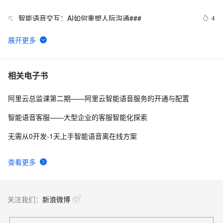
智能语音交互：AI如何重塑人际沟通### 
4
5
智能语音交互技术的突破与未来展望### 
1
6
构建智能语音助手应用：语音识别和语音合成的实践
6
7
相关电子书
阿里云总监课第二期——阿里云智能语音服务的开通与配置
云端问道22期——AI智能语音实时互动
7
8
智能语音客服——大型企业的客服智能化探索
智能语音识别技术在医疗健康领域的应用与挑战#### 
6
9
无需从0开发-1天上手智能语音离在线方案
智能语音交互账单及用量明细查看Quick Start
7
10
查看更多
关注我们：
新浪微博