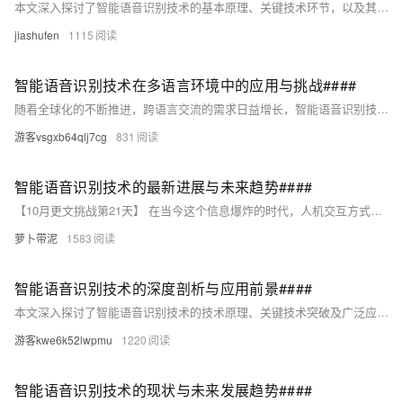
本文深入探讨了智能语音识别技术的基本原理、关键技术环节，以及其在智能家居领域的广泛应用现状。通过分析当前面临的主要挑战，如环境噪音干扰、方言及口音识别难题等，文章进一步展望了未来发展趋势，包括技术融合创新、个性化服务定制及安全隐私保护的加强。本文旨在为读者提供一个关于智能语音识别技术在智能家居中应用的全面视角，同时激发对该领域未来发展方向的思考。 ####
jiashufen
1115
智能语音识别技术在多语言环境中的应用与挑战####
随着全球化的不断推进，跨语言交流的需求日益增长，智能语音识别技术成为连接不同语言文化的桥梁。本文旨在探索该技术在多语言环境中的应用现状、面临的挑战及未来发展趋势，通过深入分析技术瓶颈与创新策略，为促进全球无障碍沟通提供新视角。 ####
游客vsgxb64qlj7cg
831
智能语音识别技术的最新进展与未来趋势####
【10月更文挑战第21天】 在当今这个信息爆炸的时代，人机交互方式正经历着前所未有的变革。本文深入探讨了智能语音识别技术的前沿动态，从深度学习模型的创新应用到跨语言、跨领域的适应性增强，揭示了该领域如何不断突破技术壁垒，提升用户体验的真实案例与数据支撑。通过对比分析当前主流算法的性能差异，本文旨在为研究者和开发者提供一幅清晰的技术演进蓝图，同时展望了多模态融合、情感识别等新兴方向的广阔前景。 ####
萝卜带泥
1583
智能语音识别技术的深度剖析与应用前景####
本文深入探讨了智能语音识别技术的技术原理、关键技术突破及广泛应用场景，通过具体实例展现了该技术如何深刻改变我们的日常生活和工作方式。文章还分析了当前面临的挑战与未来发展趋势，为读者提供了一幅全面而深入的智能语音识别技术图景。 ####
游客kwe6k52lwpmu
1220
智能语音识别技术的现状与未来发展趋势####