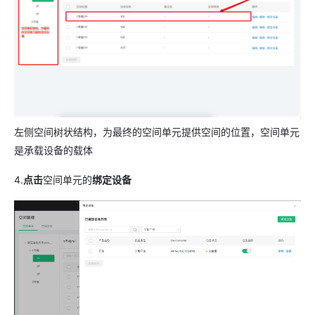
左侧空间树状结构，为最终的空间单元提供空间的位置，空间单元
是承载设备的载体
4.
点击
空间单元的
绑定设备