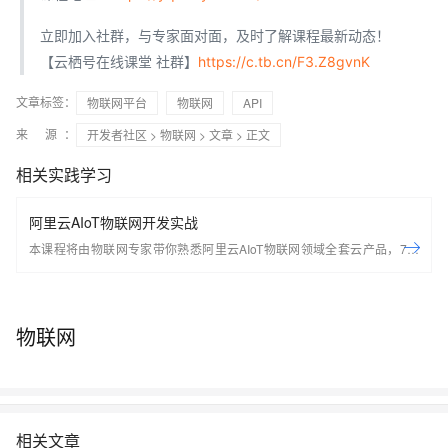
立即加入社群，与专家面对面，及时了解课程最新动态！
【云栖号在线课堂 社群】
https://c.tb.cn/F3.Z8gvnK
文章标签：
物联网平台
物联网
API
来 源：
开发者社区
>
物联网
>
文章
> 正文
相关实践学习
阿里云AIoT物联网开发实战
本课程将由物联网专家带你熟悉阿里云AIoT物联网领域全套云产品，7天
轻松搭建基于Arduino的端到端物联网场景应用。 开始学习前，请先开通
下方两个云产品，让学习更流畅： IoT物联网平台：
https://iot.console.aliyun.com/ LinkWAN物联网络管理平台：
物联网
https://linkwan.console.aliyun.com/service-open
相关文章