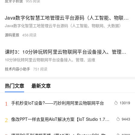
皮牙子抓饭
955
Java数字化智慧工地管理云平台源码（人工智能、物联网、大数据）
Java数字化智慧工地管理云平台源码（人工智能、物联网、大数据）
源码星辰
456
课时3：10分钟玩转阿里云物联网平台设备接入、管理、运维（二）
10分钟玩转阿里云物联网平台设备接入、管理、运维
技术内容小助手
751
热门文章
最新文章
手机秒变IoT设备?——巧妙利用阿里云物联网平台
13019
1
像改PPT一样去复用AIoT解决方案【IoT Studio 1.7上
9443
2
线】