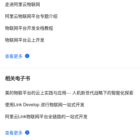
走进阿里云物联网
阿里云物联网平台专题介绍
物联网平台开发全栈教程
物联网平台云上开发
查看更多
相关电子书
美的物联平台的云上实践与应用--- 人机新世代战略下的智能化探索
使用Link Develop 进行物联网一站式开发
阿里云Link物联网平台全链路的一站式开发
查看更多