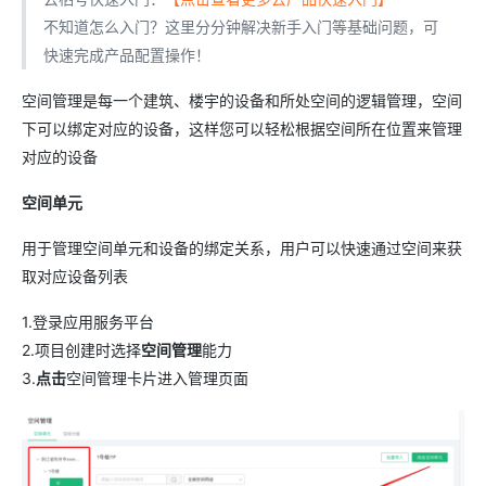
不知道怎么入门？这里分分钟解决新手入门等基础问题，可
快速完成产品配置操作！
空间管理是每一个建筑、楼宇的设备和所处空间的逻辑管理，空间
下可以绑定对应的设备，这样您可以轻松根据空间所在位置来管理
对应的设备
空间单元
用于管理空间单元和设备的绑定关系，用户可以快速通过空间来获
取对应设备列表
1.登录应用服务平台
2.项目创建时选择
空间管理
能力
3.
点击
空间管理卡片进入管理页面