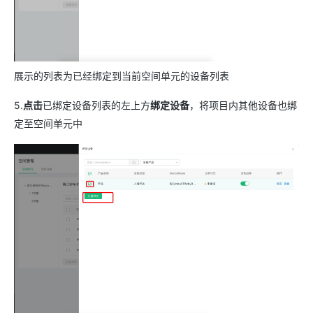
展示的列表为已经绑定到当前空间单元的设备列表
5.
点击
已绑定设备列表的左上方
绑定设备
，将项目内其他设备也绑
定至空间单元中