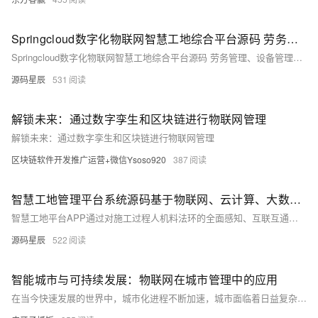
Springcloud数字化物联网智慧工地综合平台源码 劳务管理、设备管理、绿色施工
Springcloud数字化物联网智慧工地综合平台源码 劳务管理、设备管理、绿色施工
源码星辰
531
解锁未来：通过数字孪生和区块链进行物联网管理
解锁未来：通过数字孪生和区块链进行物联网管理
区块链软件开发推广运营+微信Ysoso920
387
智慧工地管理平台系统源码基于物联网、云计算、大数据等技术
智慧工地平台APP通过对施工过程人机料法环的全面感知、互联互通、智能协同，提高施工现场的生产效率、管理水平和决策能力，实现施工管理的数字化、智能化、精益化。
源码星辰
522
智能城市与可持续发展：物联网在城市管理中的应用
在当今快速发展的世界中，城市化进程不断加速，城市面临着日益复杂的挑战，例如交通拥堵、能源浪费和环境污染等。为了解决这些问题，智能城市概念应运而生。智能城市利用先进的技术和物联网（IoT）的应用，将城市各个领域的数据进行集成和分析，以实现更高效、可持续的城市管理。