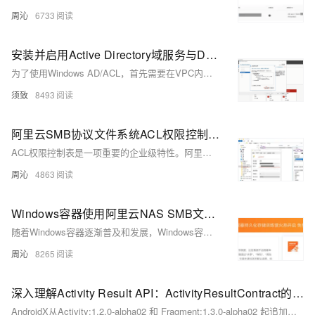
周沁
6733
安装并启用Active Directory域服务与DNS服务
为了使用Windows AD/ACL，首先需要在VPC内创建一个Active Directory域服务控制器。本文分步骤说明了如何在Windows Server系统中从头开始安装与配置AD域服务和相应的DNS服务
须致
8493
阿里云SMB协议文件系统ACL权限控制使用指南
ACL权限控制表是一项重要的企业级特性。阿里云用户可以将自建的AD服务与NAS SMB卷连通，通过AD域身份或者匿名（EVERYONE）的方式挂载NAS SMB卷，之后用户可以对任何文件、文件夹设置权限管控表。
周沁
4863
Windows容器使用阿里云NAS SMB文件系统做持久化存储目录
随着Windows容器逐渐普及和发展，Windows容器持久化存储以及容器间共享的需求越来越高涨。 本文介绍如何让Windows主机正确配置NAS SMB文件系统，支持Windows容器让Docker镜像使用挂载NAS SMB文件系统的子目录作为持久化存储目录。
周沁
8265
深入理解Activity Result API：ActivityResultContract的实现原理
AndroidX从Activity:1.2.0-alpha02 和 Fragment:1.3.0-alpha02 起追加了Result API，使用ActivityResultContract替代st