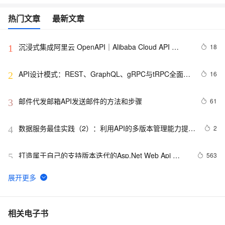
热门文章
最新文章
沉浸式集成阿里云 OpenAPI｜Alibaba Cloud API 
18
1
Toolkit for VS Code
API设计模式：REST、GraphQL、gRPC与tRPC全面解
16
2
析
邮件代发邮箱API发送邮件的方法和步骤
61
3
数据服务最佳实践（2）：利用API的多版本管理能力提升
2
4
API管理效率【Dataphin V3.11】
打造属于自己的支持版本迭代的Asp.Net Web Api 
563
5
Route
亚马逊商品 API接口，开发者详解与使用指南
14
6
GrayLog使用HTTP JSONPath方式调用微步在线云API
12
7
相关电子书
识别威胁IP