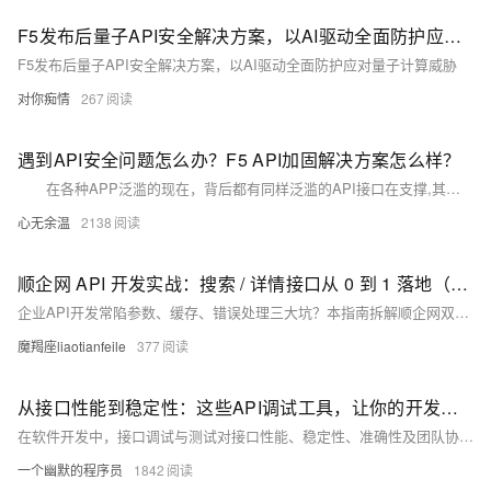
F5发布后量子API安全解决方案，以AI驱动全面防护应对量子计算威胁
F5发布后量子API安全解决方案，以AI驱动全面防护应对量子计算威胁
对你痴情
267
遇到API安全问题怎么办？F5 API加固解决方案怎么样？
在各种APP泛滥的现在，背后都有同样泛滥的API接口在支撑,其中鱼龙混杂，直接裸奔的WEB API大量存在，安全性令人堪优在以前都采用自已定义的接口和结构,对于公开访问的接口,专业点的都会做下安全验证,数据签名之类。
心无余温
2138
顺企网 API 开发实战：搜索 / 详情接口从 0 到 1 落地（附 Elasticsearch 优化 + 错误速查）
企业API开发常陷参数、缓存、错误处理三大坑？本指南拆解顺企网双接口全流程，涵盖搜索优化、签名验证、限流应对，附可复用代码与错误速查表，助你2小时高效搞定开发，提升响应速度与稳定性。
魔羯座liaotianfeile
377
从接口性能到稳定性：这些API调试工具，让你的开发过程事半功倍
在软件开发中，接口调试与测试对接口性能、稳定性、准确性及团队协作至关重要。随着开发节奏加快，传统方式已难满足需求，专业API工具成为首选。本文介绍了Apifox、Postman、YApi、SoapUI、JMeter、Swagger等主流工具，对比其功能与适用场景，并推荐Apifox作为集成度高、支持中文、可视化强的一体化解决方案，助力提升API开发与测试效率。
一个幽默的程序员
1842