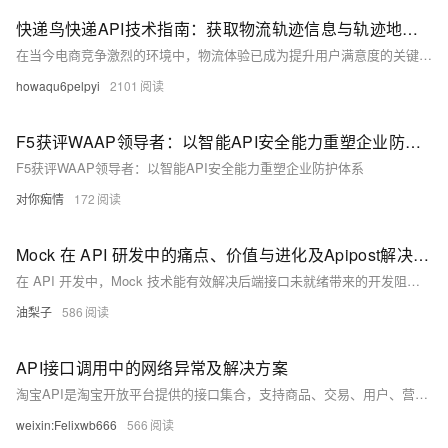
快递鸟快递API技术指南：获取物流轨迹信息与轨迹地图的解决方案
在当今电商竞争激烈的环境中，物流体验已成为提升用户满意度的关键因素。研究表明，超过 75% 的消费者会因物流信息不透明而放弃下单。
howaqu6pelpyi
2101
F5获评WAAP领导者：以智能API安全能力重塑企业防护体系
F5获评WAAP领导者：以智能API安全能力重塑企业防护体系
对你痴情
172
Mock 在 API 研发中的痛点、价值与进化及Apipost解决方案最佳实践
在 API 开发中，Mock 技术能有效解决后端接口未就绪带来的开发阻碍，保障前端独立高效开发。本文通过电商平台支付接口的实例，分析了常见 Mock 方案的局限性，并深入介绍了 Apipost 提供的灵活 Mock 能力：从固定值返回，到使用内置函数生成动态数据，再到自定义函数处理复杂逻辑，最后实现根据请求参数返回不同响应。这些能力不仅提升了开发效率，也增强了测试的全面性，为前后端协作提供了更高效的解决方案。
油梨子
586
API接口调用中的网络异常及解决方案
淘宝API是淘宝开放平台提供的接口集合，支持商品、交易、用户、营销等数据交互。开发者需注册获取App Key，通过签名认证调用API，结合沙箱测试、OAuth授权与安全策略，实现订单管理、数据监控等应用，提升电商自动化与数据分析能力。
weixin:Felixwb666
566