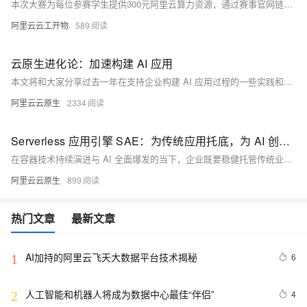
本次大赛为每位参赛学生提供300元阿里云算力资源，通过赛事官网链接领取。领取流程包括：点击专属页面、扫码登录阿里云、完成代金券领取，并在“我的权益-可用券”中查看领取状态。注意代金券使用期限和额度，避免超额使用产生欠费。若已领取过，可直接使用。
阿里云云工开物
589
云原生进化论：加速构建 AI 应用
本文将和大家分享过去一年在支持企业构建 AI 应用过程的一些实践和思考。
阿里云云原生
2334
Serverless 应用引擎 SAE：为传统应用托底，为 AI 创新加速
在容器技术持续演进与 AI 全面爆发的当下，企业既要稳健托管传统业务，又要高效落地 AI 创新，如何在复杂的基础设施与频繁的版本变化中保持敏捷、稳定与低成本，成了所有技术团队的共同挑战。阿里云 Serverless 应用引擎（SAE）正是为应对这一时代挑战而生的破局者，SAE 以“免运维、强稳定、极致降本”为核心，通过一站式的应用级托管能力，同时支撑传统应用与 AI 应用，让企业把更多精力投入到业务创新。
阿里云云原生
899
热门文章
最新文章
AI加持的阿里云飞天大数据平台技术揭秘
6
1
人工智能和机器人将成为数据中心最佳“伴侣”
4
2