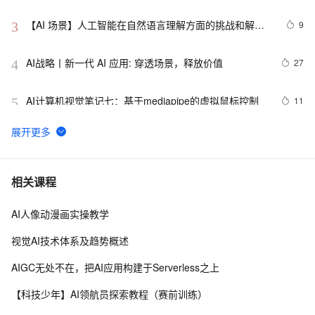
【AI 场景】人工智能在自然语言理解方面的挑战和解决
9
3
方案
AI战略丨新一代 AI 应用: 穿透场景，释放价值
27
4
AI计算机视觉笔记七：基于mediapipe的虚拟鼠标控制
11
5
AAAI,ICML,CVPR,NeurIPS...31篇国际七大AI顶会2021
6
6
年度Best Papers 一文回顾（1）
视觉AI五天训练营教程 Day 1
2
7
相关课程
AI人像动漫画实操教学
固特异（Goodyear）利用人工智能和物联网实现数字化
10
8
转型的惊人方式
视觉AI技术体系及趋势概述
AI战略丨协同共治，应对 AI 时代安全新挑战
5
9
AIGC无处不在，把AI应用构建于Serverless之上
【学习记录】《DeepLearning.ai》第十课：卷积神经网
10
10
【科技少年】AI领航员探索教程（赛前训练）
络(Convolutional Neural Networks)