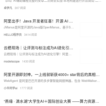
【03】AI辅助编程完整的安卓二次商业实战-本地构建运行并且调试-二次开发改注册登陆按钮颜色以及整体资源结构熟悉-优雅草伊凡
卓伊凡
307
阿里出手！Java 开发者狂喜！开源 AI Agent 框架 JManus 来了，初次见面就心动～
JManus是阿里开源的Java版OpenManus，基于Spring AI Alibaba框架，助力Java开发者便捷应用AI技术。支持多Agent框架、网页配置、MCP协议及PLAN-ACT模式，可集成多模型，适配阿里云百炼平台与本地ollama。提供Docker与源码部署方式，具备无限上下文处理能力，适用于复杂AI场景。当前仍在完善模型配置等功能，欢迎参与开源共建。
HELLO程序员
3414
云栖现场｜让评测与标注成为AI进化引擎！阿里发布全新评测平台，3大创新评测集亮相
云栖现场｜让评测与标注成为AI进化引擎！阿里发布全新评测平台，3大创新评测集亮相
modelscope
1430
阿里开源即封神，一上线就斩获4000+ star背后的真相，WebAgent多步骤智能网搜神器，颠覆你对AI的信息检索印象！
WebAgent 是阿里巴巴开源的多步骤智能网搜神器，包含 WebWalker、WebDancer、WebSailor 等模块，支持复杂推理与长上下文信息检索，GitHub 已获 4.7k star，颠覆传统 AI 搜索方式。
小华同学ai
1777
“燕缘 · 滴水湖”大学生AI＋国际创业大赛 ——算力资源领取说明