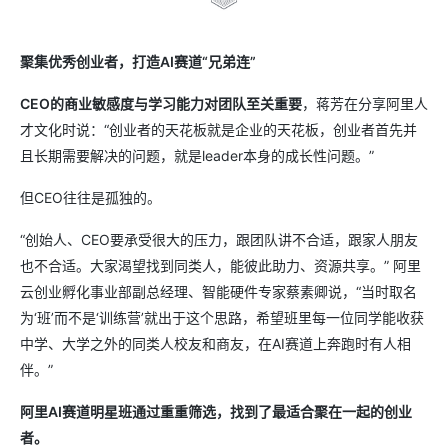
聚集优秀创业者，打造AI赛道“兄弟连”
CEO的商业敏感度与学习能力对团队至关重要
，蒋芳在分享阿里人
才文化时说：“创业者的天花板就是企业的天花板，创业者首先并
且长期需要解决的问题，就是leader本身的成长性问题。”
但CEO往往是孤独的。
“创始人、CEO要承受很大的压力，跟团队讲不合适，跟家人朋友
也不合适。大家渴望找到同类人，能彼此助力、资源共享。” 阿里
云创业孵化事业部副总经理、智能硬件专家蔡素卿说，“当时取名
为‘班’而不是‘训练营’就出于这个思路，希望班里每一位同学能收获
中学、大学之外的同类人校友和商友，在AI赛道上奔跑时有人相
伴。”
阿里AI赛道明星班通过重重筛选，找到了最适合聚在一起的创业
者。