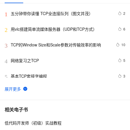
五分钟带你读懂 TCP全连接队列（图文并茂）
2
1
用vlc搭建简单流媒体服务器（UDP和TCP方式）
6
2
TCP的Window Size和Scale参数对传输效率的影响
10
3
网络复习之TCP
5
4
基本TCP套接字编程
3
5
ss is one another utility to investigate sockets(特适合大
1
6
规模tcp链接)
TCP/IP三次握手总结;
4
7
相关电子书
低代码开发师（初级）实战教程
如何理解UDP 和 TCP 区别 应用场景有哪些？
2
8