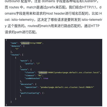
outbound 配置中，注意 domains 字段是各种域名和ClusterIP，
而 routes 中，match是通过prefix来匹配。我们结合HTTP/1.1，d
omains字段是用来和请求的Host header进行域名匹配的，比如 H
ost: istio-telemetry，这决定了哪些请求是要转发到 istio-telemetr
y 这个服务的。routes的match用来进行路由匹配的，通过HTTP
请求的path进行匹配。