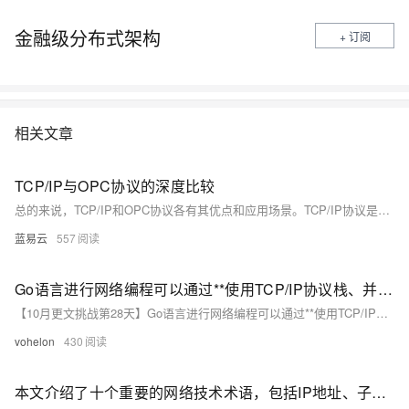
金融级分布式架构
+ 订阅
相关文章
TCP/IP与OPC协议的深度比较
总的来说，TCP/IP和OPC协议各有其优点和应用场景。TCP/IP协议是网络通信的基础，而OPC协议则是工业自动化领域的重要工具。在实际应用中，我们需要根据具体的需求和场景，选择合适的协议。
蓝易云
557
Go语言进行网络编程可以通过**使用TCP/IP协议栈、并发模型、HTTP协议等**方式
【10月更文挑战第28天】Go语言进行网络编程可以通过**使用TCP/IP协议栈、并发模型、HTTP协议等**方式
vohelon
430
本文介绍了十个重要的网络技术术语，包括IP地址、子网掩码、域名系统（DNS）、防火墙、虚拟专用网络（VPN）、路由器、交换机、超文本传输协议（HTTP）、传输控制协议/网际协议（TCP/IP）和云计算