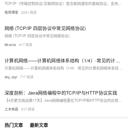
TCP/IP（传输控制协议/互联网协议）是互联网通信的基础协议，支持数据传输和网络连接。本文详细阐述了其工作原理、协议栈构成及网络层功能。TCP/IP采用客户端/服务器模型，通过四个层次——应用层、传输层、网络层和数据链路层，确保数据可靠传输。网络层负责IP寻址、路由选择、分片重组及数据包传输，是TCP/IP的核心部分。理解TCP/IP有助于深入掌握互联网底层机制。
极简博客
2241
网络 (TCP/IP 四层协议中常见网络协议)
网络 (TCP/IP 四层协议中常见网络协议)
Mr.anla
417
计算机网络——计算机网络体系结构（1/4）-常见的计算机网络体系结构（OSI体系、TCP/IP体系、原理体系五层协议）
计算机网络——计算机网络体系结构（1/4）-常见的计算机网络体系结构（OSI体系、TCP/IP体系、原理体系五层协议）
sky_qiyi
717
深度剖析：Java网络编程中的TCP/IP与HTTP协议实践
【4月更文挑战第17天】Java网络编程重在TCP/IP和HTTP协议的应用。TCP提供可靠数据传输，通过Socket和ServerSocket实现；HTTP用于Web服务，常借助HttpURLConnection或Apache HttpClient。两者结合，构成网络服务基础。Java有多种高级API和框架（如Netty、Spring Boot）简化开发，助力高效、高并发的网络通信。
土木林森
517
热门文章
最新文章