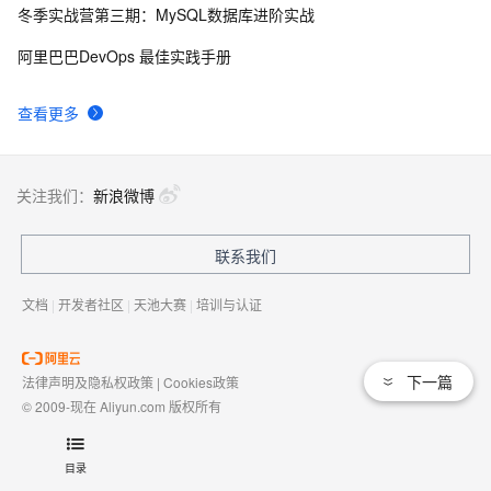
冬季实战营第三期：MySQL数据库进阶实战
TCP 基础知识（四）
4
9
阿里巴巴DevOps 最佳实践手册
简单理解下TCP/IP
607
10
查看更多
关注我们：
新浪微博
联系我们
文档
|
开发者社区
|
天池大赛
|
培训与认证
下一篇
法律声明及隐私权政策
|
Cookies政策
© 2009-现在 Aliyun.com 版权所有
增值电信业务经营许可证：
浙B2-20080101
域名注册服务机构许可：
浙D3-20210002
目录
浙公网安备 33010602009975号
浙B2-20080101-4