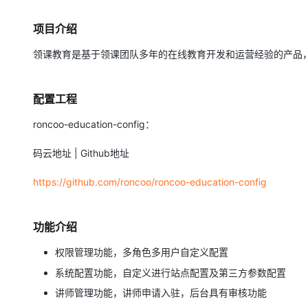
存储
天池大赛
Qwen3.7-Plus
云解析DNS
解决方案免费试用 新老
电子合同
最高领取价值200元试用
能看、能想、能动手的多模
安全
网络与CDN
项目介绍
AI 算法大赛
畅捷通
大数据开发治理平台 Data
AI 产品 免费试用
网络
领课教育是基于领课团队多年的在线教育开发和运营经验的产品
安全
云开发大赛
Qwen3-VL-Plus
Tableau 订阅
1亿+ 大模型 tokens 和 
可观测
入门学习赛
中间件
AI空中课堂在线直播课
云防火墙
140+云产品 免费试用
配置工程
上云与迁云
云原生的云上边界网络安全
产品新客免费试用，最长1
数据库
生态解决方案
roncoo-education-config：
大模型服务
企业出海
大模型ACA认证体验
大数据计算
助力企业全员 AI 认知与能
码云地址 | Github地址
行业生态解决方案
千问AI平台-Token Plan
政企业务
媒体服务
开发者生态解决方案
https://github.com/roncoo/roncoo-education-config
企业服务与云通信
千问AI平台-模型体验
AI 开发和 AI 应用解决
在线体验全尺寸、多种模态
域名与网站
功能介绍
Happy 系列大模型
终端用户计算
权限管理功能，多角色多用户自定义配置
系统配置功能，自定义进行站点配置及第三方参数配置
Serverless
讲师管理功能，讲师申请入驻，后台具有审核功能
开发工具