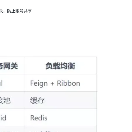
录，防止账号共享
AI 应用
10分钟微调：让0.6B模型媲美235B模
多模态数据信
型
依托云原生高可用架构,实现Dify私有化部署
用1%尺寸在特定领域达到大模型90%以上效果
一个 AI 助手
超强辅助，Bol
即刻拥有 DeepSeek-R1 满血版
在企业官网、通讯软件中为客户提供 AI 客服
多种方案随心选，轻松解锁专属 DeepSeek