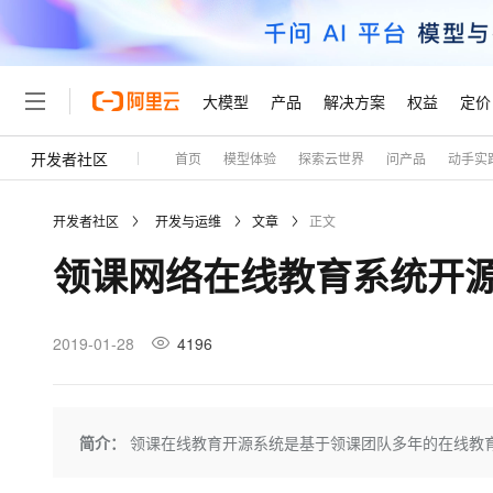
大模型
产品
解决方案
权益
定价
开发者社区
首页
模型体验
探索云世界
问产品
动手实
大模型
产品
解决方案
权益
定价
云市场
伙伴
服务
了解阿里云
精选产品
精选解决方案
普惠上云
产品定价
精选商城
成为销售伙伴
售前咨询
为什么选择阿里云
千问AI平台
开发者社区
开发与运维
文章
正文
了解云产品的定价详情
大模型服务平台百炼
千问办公，解锁你的工作
普惠上云 官方力荐
分销伙伴
在线服务
网站建设
什么是云计算
大
领课网络在线教育系统开
大模型服务与应用平台
企业级Agent产品，直接
云服务器38元/年起，超
咨询伙伴
多端小程序
技术领先
云上成本管理
售后服务
轻量应用服务器
Agency Agents：拥
官方推荐返现计划
大模型
精选产品
精选解决方案
Salesforce 国际版订阅
稳定可靠
管理和优化成本
推荐新用户得奖励，单订单
销售伙伴合作计划
2019-01-28
4196
自助服务
友盟天域
安全合规
人工智能与机器学习
AI
文本生成
云数据库 RDS
HappyHorse 打造一
云工开物
无影生态合作计划
在线服务
观测云
分析师报告
高校专属算力普惠，学生认
计算
互联网应用开发
Qwen3.8-Max
HOT
Salesforce On Alibaba C
工单服务
Tuya 物联网平台阿里云
研究报告与白皮书
人工智能平台 PAI
快速拥有专属 OpenClaw
简介：
领课在线教育开源系统是基于领课团队多年的在线教
大模
Consulting Partner 合
大数据
容器
智能体时代全能旗舰模型
免费试用
短信专区
一站式AI开发、训练和推
蓝凌 OA
AI 大模型销售与服务生
现代化应用