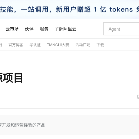
云市场
伙伴
服务
了解阿里云
践
官方博客
考认证
TIANCHI大赛
活动广场
下载
AI 特惠
数据与 API
成为产品伙伴
企业增值服务
最佳实践
价格计算器
AI 场景体
基础软件
产品伙伴合
阿里云认证
市场活动
配置报价
大模型
自助选配和估算价格
新方式
睿译宝，AI翻译排版一步到位
智启 AI 普惠权益
产品生态集成认证中心
企业支持计划
云上春晚
域名与网站
千问官方 MaaS 平台，为开发者和 Agent 而生，新用户赠送 1 亿 + tokens 额度
Qwen Aud
AI Coding
阿里云Maa
2026 阿里云
云服务器 E
为企业打
数据集
Windows
大模型认证
模型
NEW
NEW
源项目
交付可用成果
值低价云产品抢先购
上传文档即自动完成翻译和格式还原
至高享 1亿+免费 tokens，加速 Al 应用落地
提供智能易用的域名与建站服务
智能编程，一键
安全可靠、
产品生态伙伴
专家技术服务
云上奥运之旅
弹性计算合作
阿里云中企出
手机三要素
宝塔 Linux
全部认证
价格优势
有专属领域专家
GLM-5.2：长任务时代开源旗舰模型
阿里云 OPC 创新助力计划
千问大模型
即刻拥有 DeepS
AI 电商营销
对象存储 O
大模型
产品生态伙伴工作台
企业增值服务台
云栖战略参考
云存储合作计
云栖大会
身份实名认证
CentOS
训练营
推动算力普惠，释放技术红利
最高返9万
多领域专家智能体,一键组建 AI 虚拟交付团队
快速构建应用程序和网站，即刻迈出上云第一步
至高百万元 Token 补贴，加速一人公司成长
多元化、高性能、安全可靠的大模型服务
真正可用的 1M 上下文,一次完成代码全链路开发
轻松解锁专属 Dee
从图文生成到
云上的中国
数据库合作计
活动全景
短信
Docker
图片和
站式影视创作平台
Hermes Agent，打造自进化智能体
Token Plan 模型订阅计划
数字证书管理服务（原SSL证书）
5 分钟轻松部署
AI 广告创作
无影云电脑
企业成长
NEW
信息公告
看见新力量
云网络合作计
OCR 文字识别
JAVA
证享300元代金券
可视化编排打通从文字构思到成片全链路闭环
全托管，含MySQL、PostgreSQL、SQL Server、MariaDB多引擎
自主进化，持久记忆，越用越聪明
Qwen3.8-Max 首发尝鲜，限时加量 10 倍，夜间低至2折
实现全站HTTPS，呈现可信的WEB访问
图文、视频一
随时随地安
魔搭 Mode
Kimi-K3
HappyHors
NEW
loud
服务实践
官网公告
金融模力时刻
Salesforce O
版
发票查验
全能环境
Claude Code + GStack 打造工程团队
千问办公，限时限量积分加倍
Qoder
低代码高效构
AI 建站
短信服务
育开发和运营经验的产品
型
NEW
作计划
Kimi 最新旗舰模型，长程编程与推理利器
让文字生成流
计划
创新中心
魔搭 ModelSc
健康状态
理服务
让AI从“聊天伙伴”进化为能干活的“数字员工”
安装技能 GStack，拥有专属 AI 工程团队
你的AI工作搭子，覆盖日常办公高频场景
面向真实软件的智能体编程平台
0 代码专业建
客户案例
天气预报查询
操作系统
态合作计划