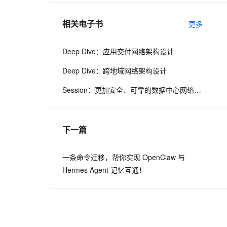
相关电子书
更多
息提取
与 AI 智能体进行实时音视频通话
从文本、图片、视频中提取结构化的属性信息
构建支持视频理解的 AI 音视频实时通话应用
Deep Dive：应用交付网络架构设计
t.diy 一步搞定创意建站
构建大模型应用的安全防护体系
Deep Dive：跨地域网络架构设计
通过自然语言交互简化开发流程,全栈开发支持
通过阿里云安全产品对 AI 应用进行安全防护
Session：更加安全、可靠的数据中心网络产品更新
下一篇
一条命令迁移，帮你实现 OpenClaw 与
Hermes Agent 记忆互通！