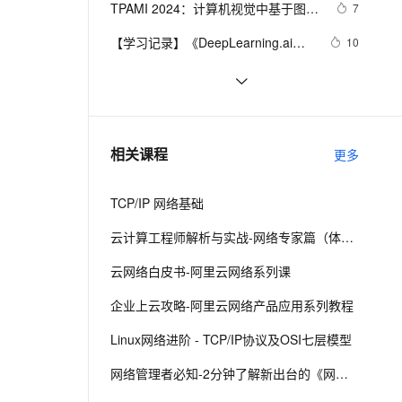
安全
TPAMI 2024：计算机视觉中基于图神
我要投诉
e-1.1-I2V
Cosyvoice-V3-Flash
7
PolarDB
上云场景组合购
Milvus 弹性伸缩功能新增节
数据驱动
伴
经网络和图Transformers的方法和最
漫剧创作，剧本、分镜、视频高效生成
100%兼容MySQL、PostgreSQL，兼容Oracle，支持集中和分布式
覆盖90%+业务场景，专享组合折扣价
点支持范围
畅自然，细节丰富
高表现力语音合成大模型，语音克隆听感自然
VPN
【学习记录】《DeepLearning.ai》
10
新进展
第十课：卷积神经网络
ernetes 版 ACK
云聚AI 严选权益
AI 原生数据库服务发布
SSL 证书
深入理解深度学习中的卷积神经网络
4
2V
Fun-ASR
(Convolutional Neural Networks)
，一键激活高效办公新体验
理容器应用的 K8s 服务
精选AI产品，从模型到应用全链提效
Agent 数据网关
（CNN）：从原理到实践
文戏情感细腻自然，动作戏激烈拳拳到肉，实现更强表演能力
支持中英文自由切换，具备更强的噪声鲁棒性
堡垒机
什么是蜜罐，在当前网络安全形势
9
AI 用量加速计划
云原生数据库 PolarDB
下，蜜罐能提供哪些帮助
防火墙
、识别商机，让客服更高效、服务更出色。
网络编程懒人入门(十四)：到底什么是
新老同享，达量后返
Agentic Database 发布
6
相关课程
更多
Socket？一文即懂！
主机安全
应用
TCP/IP 网络基础
千问办公
NEW
AI 应用及服务市场
的智能体编程平台
一站式AI生产力平台
云计算工程师解析与实战-网络专家篇（体验版）
AI 应用
伶鹊
云网络白皮书-阿里云网络系列课
企业级人与Agent协作平台，接入和调度多个数字员工
智能客服平台，对话机器人、对话分析、智能外呼
大模型
企业上云攻略-阿里云网络产品应用系列教程
大模型服务平台百炼 - 全妙
自然语言处理
Linux网络进阶 - TCP/IP协议及OSI七层模型
应用创作平台
多模态内容创作工具，已接入 DeepSeek
数据标注
网络管理者必知-2分钟了解新出台的《网络安全法》
机器学习