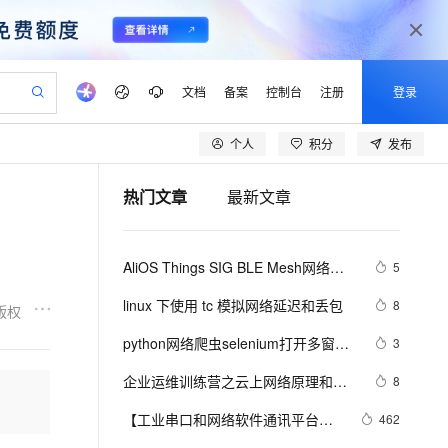
文档
备案
控制台
注册
登录
个人
积分
发布
验
作计划
器
AI 活动
专业服务
服务伙伴合作计划
开发者社区
加入我们
产品动态
服务平台百炼
阿里云 OPC 创新助力计划
热门文章
最新文章
一站式生成采购清单，支持单品或批量购买
io：打造专属 AI 语音助手
S产品伙伴计划（繁花）
峰会
CS
造的大模型服务与应用开发平台
一句话生成原生可编辑精美 PPT 文稿
AI 生产力先锋
Al MaaS 服务伙伴赋能合作
域名
博文
Careers
至高可申请百万元
Qwen3.8-Max 模型上线
开启高性价比 AI 编程新体验
弹性可伸缩的云计算服务
Qwen-Audio-3.0-Realtime 端到端实时语音角色扮演
输入一句话想法, 轻松生成专业的 PPT
先锋实践拓展 AI 生产力的边界
Token 补贴，五大权
计划
海大会
伙伴信用分合作计划
商标
问答
社会招聘
AliOS Things SIG BLE Mesh网络的
5
益加速 OPC 成功
eek-V4-Pro
SS
一键部署幻兽帕鲁游戏服务器
飞天发布时刻
HOT
Open Search 向量检索版支
划
备案
电子书
校园招聘
介绍和搭建
pSeek-V4-Pro
视频创作，一键激活电商全链路生产力
稳定、安全、高性价比、高性能的云存储服务
一键购买专属联机服务器，轻松开启游戏
所见，即是所愿
持视频检索 Pipeline 功能
更多支持
linux 下使用 tc 模拟网络延迟和丢包
8
版权
划
公司注册
镜像站
视频生成
语音识别与合成
专属 QwenPaw
漫剧工坊：一站式动画创作平台
AI 实训营
HOT
应用身份服务 (IDaaS)
python网络爬虫selenium打开多窗口
3
合作伙伴培训与认证
划
上云迁移
站生成，高效打造优质广告素材
全接入的云上超级电脑
从聊天伙伴进化为能主动干活的本地数字员工
快速生产连贯的高质量长漫剧
从基础到进阶，Agent 创客手把手教你
OpenClaw 管理能力上线
与切换页面
lScope
我要反馈
e-1.1-T2V
Qwen3-TTS-Flash
企业运维训练营之云上网络原理和实
8
查询合作伙伴
n Alibaba Cloud ISV 合作
代维服务
建企业门户网站
10 分钟搭建微信、支付宝小程序
MaxCompute MaxFrame 提
战（第2期），助力从业者在云上网络
畅细腻的高质量视频
离线语音合成大模型，多语言方言自适应，低延迟高稳定
创新加速
【工业串口和网络软件通讯平台
ope
登录合作伙伴管理后台
462
我要建议
站，无忧落地极速上线
以可视化方式快速构建移动和 PC 门户网站
国内短信简单易用，安全可靠，秒级触达，全球覆盖200+国家和地区。
高效部署网站，快速应用到小程序
供自动弹性内存功能
技术浪潮中站稳脚跟！
(SuperIO)教程】六.二次开发导出