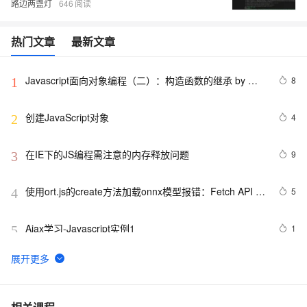
路边两盏灯
646
热门文章
最新文章
Javascript面向对象编程（二）：构造函数的继承 by 阮
8
1
一峰
创建JavaScript对象
4
2
在IE下的JS编程需注意的内存释放问题
9
3
使用ort.js的create方法加载onnx模型报错：Fetch API 
5
4
cannot load file…… URL scheme “file“ is not supported.
Ajax学习-Javascript实例1
1
5
【01】完成新年倒计时页面-蛇年新年快乐倒计时领取礼
8
6
物放烟花html代码优雅草科技央千澈写采用
html5+div+CSS+JavaScript-优雅草卓伊凡-做一条关于新
JavaScript 技术篇-js获取表格元素tr、th、td相对于父节
3
7