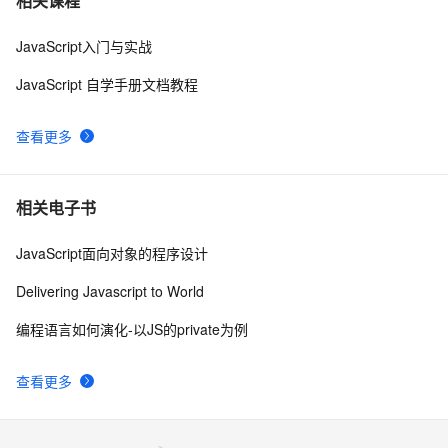
相关课程
年的代码分享给你们-为了C站的分拼一下子
点的索引。
JavaScript入门与实战
JavaScript中的Math对象
7
8
JavaScript 自学手册文档教程
详细js 正则的解释
2
9
查看更多
javascript：FF/Chrome 与 IE 动态加载元素的区别
1
10
相关电子书
JavaScript面向对象的程序设计
Delivering Javascript to World
编程语言如何演化-以JS的private为例
查看更多