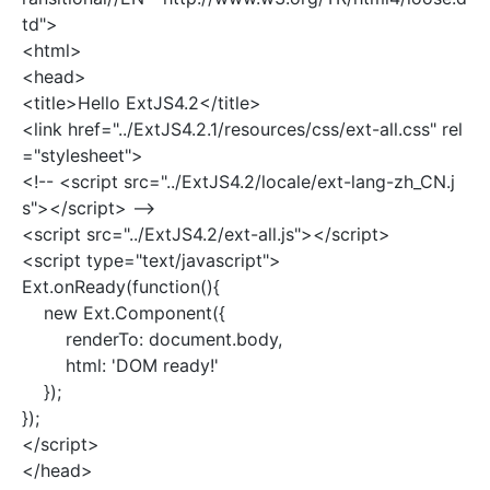
td">
<html>
<head>
<title>Hello ExtJS4.2</title>
<link href="../ExtJS4.2.1/resources/css/ext-all.css" rel
="stylesheet">
<!-- <script src="../ExtJS4.2/locale/ext-lang-zh_CN.j
s"></script> -->
<script src="../ExtJS4.2/ext-all.js"></script>
<script type="text/javascript">
Ext.onReady(function(){
new Ext.Component({
renderTo: document.body,
html: 'DOM ready!'
});
});
</script>
</head>