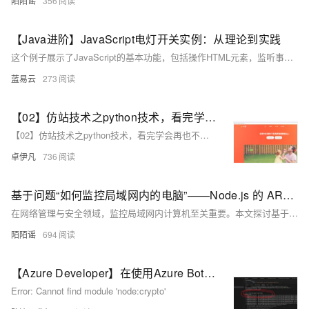
陌陌谣
356
【Java进阶】JavaScript电灯开关实例：从理论到实践
这个例子展示了JavaScript的基本功能，包括操作HTML元素，监听事件，以及改变元素的样式。通过学习和理解这个例子，你可以了解到JavaScript在网页中的应用，以及如何使用JavaScript来创建交互式的网页。
蓝易云
273
【02】仿站技术之python技术，看完学会再也不用去购买收费工具了-本次找了小影-感觉页面很好看-本次是爬取vue需要用到Puppeteer库用node.js扒一个app下载落地页-包括安卓android下载（简单）-ios苹果plist下载（稍微麻烦一丢丢）-优雅草卓伊凡
【02】仿站技术之python技术，看完学会再也不用去购买收费工具了-本次找了小影-感觉页面很好看-本次是爬取vue需要用到Puppeteer库用node.js扒一个app下载落地页-包括安卓android下载（简单）-ios苹果plist下载（稍微麻烦一丢丢）-优雅草卓伊凡
卓伊凡
736
基于问题“如何监控局域网内的电脑”——Node.js 的 ARP 扫描算法实现局域网内计算机监控的技术探究
在网络管理与安全领域，监控局域网内计算机至关重要。本文探讨基于Node.js的ARP扫描算法，通过获取IP和MAC地址实现有效监控。使用`arp`库安装（`npm install arp`）并编写代码，可定期扫描并对比设备列表，判断设备上线和下线状态。此技术适用于企业网络管理和家庭网络安全防护，未来有望进一步提升效率与准确性。
陌陌谣
694
【Azure Developer】在使用Azure Bot Service JavaScript的实例代码遇见Cannot find module 'node:crypto'
Error: Cannot find module 'node:crypto'