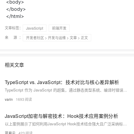
<body>
</body>
</html>
文章标签：
JavaScript
前端开发
来 源：
开发者社区
>
开发与运维
>
文章
> 正文
相关文章
TypeScript vs. JavaScript：技术对比与核心差异解析
TypeScript 作为 JavaScript 的超集，通过静态类型系统、编译时错误检测和强大的工具链支持，显著提升代码质量与可维护性，尤其适用于中大型项目和团队协作。相较之下，JavaScript 更灵活，适合快速原型开发。本文从类型系统、错误检测、工具支持等多维度对比两者差异，并提供技术选型建议，助力开发者合理选择。
varin
1693
JavaScript加密与解密技术：Hook技术应用案例分析
以上案例展示了如何利用JavaScript Hook技术结合强大且广泛采纳标准化算法（如AES），无缝地集成进Web应用程序以增强通信安全性。此种方法不仅能够确保敏感信息得到有效保护，并且由于它们操作适度透明、无需重构已存在代码基础架构而具备较高实际可行性及易操作性。
蓝易云
423