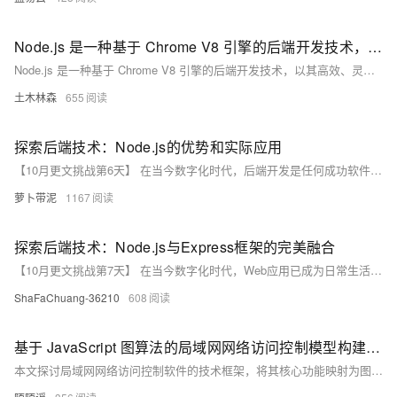
Node.js 是一种基于 Chrome V8 引擎的后端开发技术，以其高效、灵活著称。本文将介绍 Node.js 的基础概念
Node.js 是一种基于 Chrome V8 引擎的后端开发技术，以其高效、灵活著称。本文将介绍 Node.js 的基础概念，包括事件驱动、单线程模型和模块系统；探讨其安装配置、核心模块使用、实战应用如搭建 Web 服务器、文件操作及实时通信；分析项目结构与开发流程，讨论其优势与挑战，并通过案例展示 Node.js 在实际项目中的应用，旨在帮助开发者更好地掌握这一强大工具。
土木林森
655
探索后端技术：Node.js的优势和实际应用
【10月更文挑战第6天】 在当今数字化时代，后端开发是任何成功软件应用的关键组成部分。本文将深入探讨一种流行的后端技术——Node.js，通过分析其核心优势和实际应用案例，揭示其在现代软件开发中的重要性和潜力。
萝卜带泥
1167
探索后端技术：Node.js与Express框架的完美融合
【10月更文挑战第7天】 在当今数字化时代，Web应用已成为日常生活不可或缺的一部分。本文将深入探讨后端技术的两大重要角色——Node.js和Express框架，分析它们如何通过其独特的特性和优势，为现代Web开发提供强大支持。我们将从Node.js的非阻塞I/O和事件驱动机制，到Express框架的简洁路由和中间件特性，全面解析它们的工作原理及应用场景。此外，本文还将分享一些实际开发中的小技巧，帮助你更有效地利用这些技术构建高效、可扩展的Web应用。无论你是刚入门的新手，还是经验丰富的开发者，相信这篇文章都能为你带来新的启发和思考。
ShaFaChuang-36210
608
基于 JavaScript 图算法的局域网网络访问控制模型构建及局域网禁止上网软件的技术实现路径研究
本文探讨局域网网络访问控制软件的技术框架，将其核心功能映射为图论模型，通过节点与边表示终端设备及访问关系。以JavaScript实现DFS算法，模拟访问权限判断，优化动态策略更新与多层级访问控制。结合流量监控数据，提升网络安全响应能力，为企业自主研发提供理论支持，推动智能化演进，助力数字化管理。