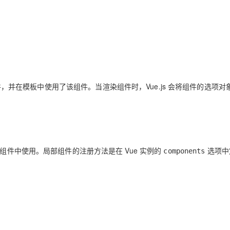
型
依托云原生高可用架构,实现Dify私有化部署
用1%尺寸在特定领域达到大模型90%以上效果
一个 AI 助手
超强辅助，Bol
即刻拥有 DeepSeek-R1 满血版
在企业官网、通讯软件中为客户提供 AI 客服
多种方案随心选，轻松解锁专属 DeepSeek
，并在模板中使用了该组件。当渲染组件时，Vue.js 会将组件的选项对
组件中使用。局部组件的注册方法是在 Vue 实例的
选项中
components