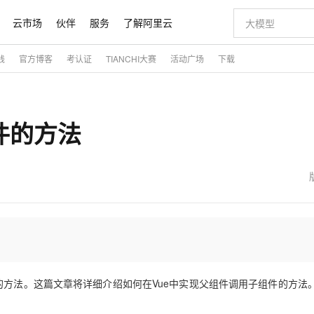
云市场
伙伴
服务
了解阿里云
践
官方博客
考认证
TIANCHI大赛
活动广场
下载
AI 特惠
数据与 API
成为产品伙伴
企业增值服务
最佳实践
价格计算器
AI 场景体
基础软件
产品伙伴合
阿里云认证
市场活动
配置报价
大模型
自助选配和估算价格
新方式
睿译宝，AI翻译排版一步到位
智启 AI 普惠权益
产品生态集成认证中心
企业支持计划
云上春晚
域名与网站
千问官方 MaaS 平台，为开发者和 Agent 而生，新用户赠送 1 亿 + tokens 额度
Qwen Aud
AI Coding
阿里云Maa
2026 阿里云
云服务器 E
为企业打
数据集
Windows
大模型认证
模型
NEW
NEW
组件的方法
交付可用成果
值低价云产品抢先购
上传文档即自动完成翻译和格式还原
至高享 1亿+免费 tokens，加速 Al 应用落地
提供智能易用的域名与建站服务
智能编程，一键
安全可靠、
产品生态伙伴
专家技术服务
云上奥运之旅
弹性计算合作
阿里云中企出
手机三要素
宝塔 Linux
全部认证
价格优势
有专属领域专家
GLM-5.2：长任务时代开源旗舰模型
阿里云 OPC 创新助力计划
千问大模型
即刻拥有 DeepS
AI 电商营销
对象存储 O
大模型
产品生态伙伴工作台
企业增值服务台
云栖战略参考
云存储合作计
云栖大会
身份实名认证
CentOS
训练营
推动算力普惠，释放技术红利
最高返9万
多领域专家智能体,一键组建 AI 虚拟交付团队
快速构建应用程序和网站，即刻迈出上云第一步
至高百万元 Token 补贴，加速一人公司成长
多元化、高性能、安全可靠的大模型服务
真正可用的 1M 上下文,一次完成代码全链路开发
轻松解锁专属 Dee
从图文生成到
云上的中国
数据库合作计
活动全景
短信
Docker
图片和
站式影视创作平台
Hermes Agent，打造自进化智能体
Token Plan 模型订阅计划
数字证书管理服务（原SSL证书）
5 分钟轻松部署
AI 广告创作
无影云电脑
企业成长
NEW
信息公告
看见新力量
云网络合作计
OCR 文字识别
JAVA
证享300元代金券
可视化编排打通从文字构思到成片全链路闭环
全托管，含MySQL、PostgreSQL、SQL Server、MariaDB多引擎
自主进化，持久记忆，越用越聪明
Qwen3.8-Max 首发尝鲜，限时加量 10 倍，夜间低至2折
实现全站HTTPS，呈现可信的WEB访问
图文、视频一
随时随地安
魔搭 Mode
Kimi-K3
HappyHors
NEW
loud
服务实践
官网公告
金融模力时刻
Salesforce O
版
发票查验
全能环境
Claude Code + GStack 打造工程团队
千问办公，限时限量积分加倍
Qoder
低代码高效构
AI 建站
短信服务
型
NEW
作计划
Kimi 最新旗舰模型，长程编程与推理利器
让文字生成流
计划
创新中心
魔搭 ModelSc
健康状态
理服务
让AI从“聊天伙伴”进化为能干活的“数字员工”
安装技能 GStack，拥有专属 AI 工程团队
你的AI工作搭子，覆盖日常办公高频场景
面向真实软件的智能体编程平台
0 代码专业建
客户案例
天气预报查询
操作系统
态合作计划
Deepseek-v4-pro
HappyHors
同享
万小智 AI 建站低至 15元/月
Qoder CN
AI 短剧/漫剧
云原生数据库 
的方法。这篇文章将详细介绍如何在Vue中实现父组件调用子组件的方法
快递物流查询
WordPress
成为服务伙
高校合作
点，立即开启云上创新
覆盖公网/内网、递归/权威、移动APP等全场景解析服务
送.CN域名，送备案服务码
基于千问大模型等，支持代码智能生成、研发智能问答
AI助力短剧
态智能体模型
旗舰 MoE 大模型，百万上下文与顶尖推理能力
图生视频，流
Ubuntu