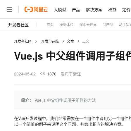
大模型
产品
解决方案
权益
定价
开发者社区
首页
模型体验
探索云世界
问产品
动手实
大模型
产品
解决方案
权益
定价
云市场
伙伴
服务
了解阿里云
精选产品
精选解决方案
普惠上云
产品定价
精选商城
成为销售伙伴
售前咨询
为什么选择阿里云
千问AI平台
开发者社区
开发与运维
文章
正文
了解云产品的定价详情
大模型服务平台百炼
千问办公，解锁你的工作
普惠上云 官方力荐
分销伙伴
在线服务
网站建设
什么是云计算
大
Vue.js 中父组件调用子
大模型服务与应用平台
企业级Agent产品，直接
云服务器38元/年起，超
咨询伙伴
多端小程序
技术领先
云上成本管理
售后服务
轻量应用服务器
Agency Agents：拥
官方推荐返现计划
大模型
精选产品
精选解决方案
Salesforce 国际版订阅
稳定可靠
管理和优化成本
推荐新用户得奖励，单订单
销售伙伴合作计划
2024-05-02
1370
发布于浙江
自助服务
友盟天域
安全合规
人工智能与机器学习
AI
文本生成
云数据库 RDS
HappyHorse 打造一
云工开物
无影生态合作计划
在线服务
观测云
分析师报告
高校专属算力普惠，学生认
计算
互联网应用开发
Qwen3.8-Max
HOT
Salesforce On Alibaba C
工单服务
Tuya 物联网平台阿里云
研究报告与白皮书
人工智能平台 PAI
快速拥有专属 OpenClaw
简介：
Vue.js 中父组件调用子组件的方法
大模
Consulting Partner 合
大数据
容器
智能体时代全能旗舰模型
免费试用
短信专区
一站式AI开发、训练和推
蓝凌 OA
AI 大模型销售与服务生
现代化应用
存储
天池大赛
Qwen3.7-Plus
云解析DNS
解决方案免费试用 新老
在Vue开发过程中，我们经常需要在一个组件中调用另一个组件
电子合同
以一个简单的例子来说明这个问题，并给出相应的解决方案。
最高领取价值200元试用
能看、能想、能动手的多模
安全
网络与CDN
AI 算法大赛
畅捷通