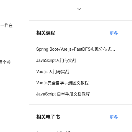
Vue
ernetes 版 ACK
云聚AI 严选权益
AI 原生数据库服务发布
SSL 证书
vue3源码解析 --- 组件渲染：vnode 
1
2V
Fun-ASR
，一键激活高效办公新体验
理容器应用的 K8s 服务
精选AI产品，从模型到应用全链提效
Agent 数据网关
到真实 DOM 是如何转变的
文戏情感细腻自然，动作戏激烈拳拳到肉，实现更强表演能力
支持中英文自由切换，具备更强的噪声鲁棒性
堡垒机
Ant Design Vue中TreeSelect详解
10
AI 用量加速计划
云原生数据库 PolarDB
一样在
防火墙
、识别商机，让客服更高效、服务更出色。
Vue 结合html2canvas和jsPDF实现
新老同享，达量后返
Agentic Database 发布
2
相关课程
更多
html页面转pdf 
主机安全
应用
Spring Boot+Vue.js+FastDFS实现分布式图片服务器
千问办公
NEW
AI 应用及服务市场
的智能体编程平台
一站式AI生产力平台
JavaScript入门与实战
两个参
AI 应用
伶鹊
Vue.js 入门与实战
企业级人与Agent协作平台，接入和调度多个数字员工
智能客服平台，对话机器人、对话分析、智能外呼
大模型
Vue.js完全自学手册图文教程
大模型服务平台百炼 - 全妙
自然语言处理
JavaScript 自学手册文档教程
应用创作平台
多模态内容创作工具，已接入 DeepSeek
数据标注
机器学习
相关电子书
更多
息提取
与 AI 智能体进行实时音视频通话