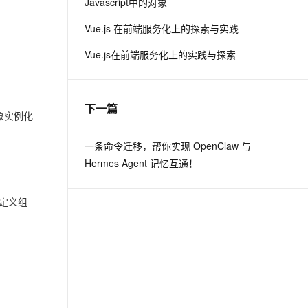
Javascript中的对象
从文本、图片、视频中提取结构化的属性信息
构建支持视频理解的 AI 音视频实时通话应用
Vue.js 在前端服务化上的探索与实践
t.diy 一步搞定创意建站
构建大模型应用的安全防护体系
Vue.js在前端服务化上的实践与探索
通过自然语言交互简化开发流程,全栈开发支持
通过阿里云安全产品对 AI 应用进行安全防护
下一篇
象实例化
一条命令迁移，帮你实现 OpenClaw 与
Hermes Agent 记忆互通！
定义组