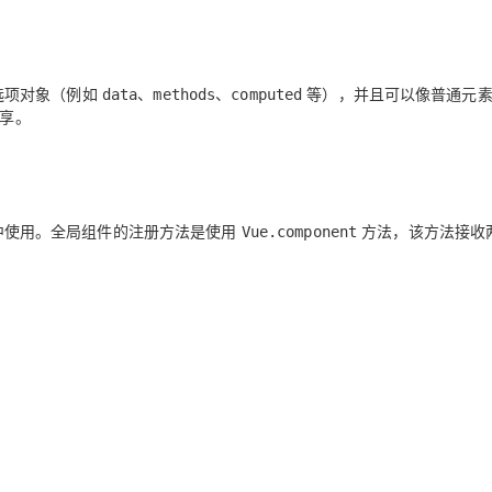
服务生态伙伴
云工开物
企业应用
Works
Night Plan 支持 Qwen 3.8-Max
云原生大数据计算服务 MaxCompute
AI 办公
容器服务 Kub
NEW
GLM-5.2
Wan2.7-T
Red Hat
30+ 款产品免费体验
Data Agent 驱动的一站式 Data+AI 开发治理平台
夜间 5 折，Qwen/Meoo/TokenPlan 客户专享
面向分析的企业级SaaS模式云数据仓库
AI智能应用
提供一站式管
科研合作
视觉 Coding、空间感知、多模态思考等全面升级
1M上下文，专为长程任务能力而生
ERP
堂（旗舰版）
SUSE
智能客服
的选项对象（例如
、
、
等），并且可以像普通元素
data
methods
computed
CRM
防护产品
2个月
自动承接线索
共享。
建站小程序
OA 办公系统
AI 应用构建
大模型原生
力提升
财税管理
模板建站
Qoder
大模型服务平台百炼-应用模版
HOT
NEW
面向真实软件
个人版上线、团队版降价；千问3.8-Max首发发尝鲜
丰富多元化的应用模版和解决方案
400电话
定制建站
实例中使用。全局组件的注册方法是使用
方法，该方法接收
Vue.component
万有无界
大模型服务平台百炼-智能体
方案
广告营销
模板小程序
的模型效果
灵活可视化地构建企业级 Agent
定制小程序
秒悟
人工智能平台 PAI
APP 开发
云端极速 AI 
新一代 AI 视频生成模型，深度适配广告营销等场景
AI Native 的算法工程平台，一站式完成建模、训练、推理服务部署
建站系统
AI 应用
10分钟微调：让0.6B模型媲美235B模
多模态数据信