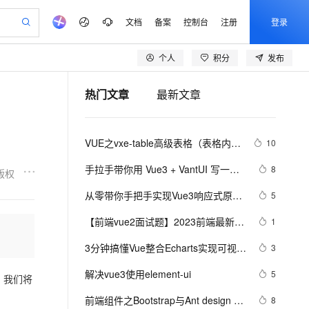
文档
备案
控制台
注册
登录
个人
积分
发布
验
作计划
器
AI 活动
专业服务
服务伙伴合作计划
开发者社区
加入我们
产品动态
服务平台百炼
阿里云 OPC 创新助力计划
热门文章
最新文章
一站式生成采购清单，支持单品或批量购买
io：打造专属 AI 语音助手
S产品伙伴计划（繁花）
峰会
CS
造的大模型服务与应用开发平台
一句话生成原生可编辑精美 PPT 文稿
AI 生产力先锋
Al MaaS 服务伙伴赋能合作
域名
博文
Careers
至高可申请百万元
Qwen3.8-Max 模型上线
开启高性价比 AI 编程新体验
弹性可伸缩的云计算服务
Qwen-Audio-3.0-Realtime 端到端实时语音角色扮演
输入一句话想法, 轻松生成专业的 PPT
先锋实践拓展 AI 生产力的边界
Token 补贴，五大权
计划
海大会
伙伴信用分合作计划
商标
问答
社会招聘
VUE之vxe-table高级表格（表格内增
10
益加速 OPC 成功
eek-V4-Pro
SS
一键部署幻兽帕鲁游戏服务器
飞天发布时刻
HOT
Open Search 向量检索版支
划
备案
电子书
校园招聘
删改、导入、导出、自定义打印、列
pSeek-V4-Pro
视频创作，一键激活电商全链路生产力
稳定、安全、高性价比、高性能的云存储服务
一键购买专属联机服务器，轻松开启游戏
所见，即是所愿
持视频检索 Pipeline 功能
更多支持
手拉手带你用 Vue3 + VantUI 写一个
8
版权
设置隐藏显示等）用法
划
公司注册
镜像站
视频生成
语音识别与合成
移动端脚手架 系列二 （页面布局与兼
专属 QwenPaw
漫剧工坊：一站式动画创作平台
AI 实训营
HOT
应用身份服务 (IDaaS)
从零带你手把手实现Vue3响应式原理-
5
合作伙伴培训与认证
容）
划
上云迁移
站生成，高效打造优质广告素材
全接入的云上超级电脑
从聊天伙伴进化为能主动干活的本地数字员工
快速生产连贯的高质量长漫剧
从基础到进阶，Agent 创客手把手教你
OpenClaw 管理能力上线
下（Map和Set的处理）
lScope
我要反馈
e-1.1-T2V
Qwen3-TTS-Flash
【前端vue2面试题】2023前端最新版
1
查询合作伙伴
n Alibaba Cloud ISV 合作
代维服务
建企业门户网站
10 分钟搭建微信、支付宝小程序
MaxCompute MaxFrame 提
vue模块，高频17问(上)
畅细腻的高质量视频
离线语音合成大模型，多语言方言自适应，低延迟高稳定
创新加速
3分钟搞懂Vue整合Echarts实现可视化
ope
登录合作伙伴管理后台
3
我要建议
站，无忧落地极速上线
以可视化方式快速构建移动和 PC 门户网站
国内短信简单易用，安全可靠，秒级触达，全球覆盖200+国家和地区。
高效部署网站，快速应用到小程序
供自动弹性内存功能
界面
安全
解决vue3使用element-ui
我要投诉
e-1.1-I2V
Cosyvoice-V3-Flash
5
PolarDB
上云场景组合购
。我们将
Milvus 弹性伸缩功能新增节
伴
漫剧创作，剧本、分镜、视频高效生成
100%兼容MySQL、PostgreSQL，兼容Oracle，支持集中和分布式
覆盖90%+业务场景，专享组合折扣价
点支持范围
畅自然，细节丰富
高表现力语音合成大模型，语音克隆听感自然
VPN
前端组件之Bootstrap与Ant design of 
8