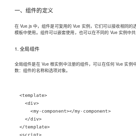
大数据开发治理平台 Data
AI 产品 免费试用
网络
安全
云开发大赛
Qwen3-VL-Plus
一、组件的定义
Tableau 订阅
1亿+ 大模型 tokens 和 
可观测
入门学习赛
中间件
AI空中课堂在线直播课
云防火墙
140+云产品 免费试用
在 Vue.js 中，组件是可复用的 Vue 实例，它们可以接收相同
上云与迁云
云原生的云上边界网络安全
产品新客免费试用，最长1
数据库
模板中使用。组件可以嵌套使用，也可以在不同的 Vue 实例中
生态解决方案
大模型服务
企业出海
大模型ACA认证体验
大数据计算
1. 全局组件
助力企业全员 AI 认知与能
行业生态解决方案
千问AI平台-Token Plan
政企业务
媒体服务
开发者生态解决方案
全局组件是在 Vue 根实例中注册的组件，可以在任何 Vue 
企业服务与云通信
数：组件的名称和选项对象。
千问AI平台-模型体验
AI 开发和 AI 应用解决
在线体验全尺寸、多种模态
域名与网站
Happy 系列大模型
终端用户计算
Serverless
开发工具
大模型解决方案
迁移与运维管理
快速部署 Dify，高效搭建 