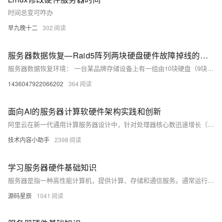
时间总变可咋办
早九晚十二
302
服务器数据恢复—Raid5阵列两块硬盘硬件故障掉线的数据恢复案例
服务器数据恢复环境： 一台某品牌存储设备上有一组由10块硬盘（9块数据盘+1块热备盘）组建的raid5阵列，上层部署vmware exsi虚拟化平台。 服务器故障： raid5阵列中两块硬盘对应的指示灯亮黄灯掉线。硬盘序列号无法读取，通过SAS扩展卡也无法读取。
1436047922066202
364
面向AI的服务器计算软硬件架构实践和创新
阿里云在新一代通用计算服务器设计中，针对处理器核心数迅速增长（2024年超100核）、超多核心带来的业务和硬件挑战、网络IO与CPU性能增速不匹配、服务器物理机型复杂等问题，推出了磐久F系列通用计算服务器。该系列服务器采用单路设计减少爆炸半径，优化散热支持600瓦TDP，并实现CIPU节点比例灵活配比及部件模块化可插拔设计，提升运维效率和客户响应速度。此外，还介绍了面向AI的服务器架构挑战与软硬件结合创新，包括内存墙问题、板级工程能力挑战以及AI Infra 2.0服务器的开放架构特点。最后，探讨了大模型高效推理中的显存优化和量化压缩技术，旨在降低部署成本并提高系统效率。
技术内容小助手
2398
学习服务器硬件基础知识
服务器是指一种高性能计算机，提供计算、存储和通信服务。通常运行在网络环境中，为计算机、设备或用户提供资源共享、数据存储和处理等服务。服务器可以是专门设计的硬件设备，也可以是在普通计算机上运行的特定软件。
源码星辰
1041