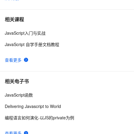
js 闭包 原型
578
6
在IE下的JS编程需注意的内存释放问题
6
7
相关课程
JavaScript入门与实战
js 小技巧----复制
3
8
JavaScript 自学手册文档教程
Ajax学习-Javascript实例1
1
9
查看更多
How JavaScript Work.
638
10
相关电子书
JavaScript函数
Delivering Javascript to World
编程语言如何演化-以JS的private为例
查看更多