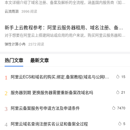
本文详细介绍了域名注册、备案及解析的全流程，涵盖国内服务商（如阿里云、腾讯云）的域名选购、实名认证、费用参考及避坑建议。同时解析了域名备案的具体步骤与注意事项，并对比了备案与免备案域名的优劣势。针对不同需求，提供了大陆备案和香港/海外免备案的选择方案。最后提醒政策风险，建议企业优先备案，个人开发者根据业务场景灵活选择，确保网站合法合规运行。
云流雨洄
3996
新手上云教程参考：阿里云服务器租用、域名注册、备案及域名解析流程图文教程
对于想要在阿里云上搭建网站或应用的用户来说，购买阿里云服务器和注册域名，绑定以及备案的流程至关重要。本文将以图文形式为您介绍阿里云服务器购买、域名注册、备案及绑定的全流程，以供参考，帮助用户轻松上手。
弹性计算小冉
2372
热门文章
最新文章
阿里云ECS和域名的购买,绑定,备案教程(域名与公网IP
15
1
绑定)
服务器到期 更换服务器需要重新备案改域名吗
21
2
阿里云备案服务号申请方法及申请条件
7470
3
阿里云域名查询注册实名认证和备案全过程
5
4