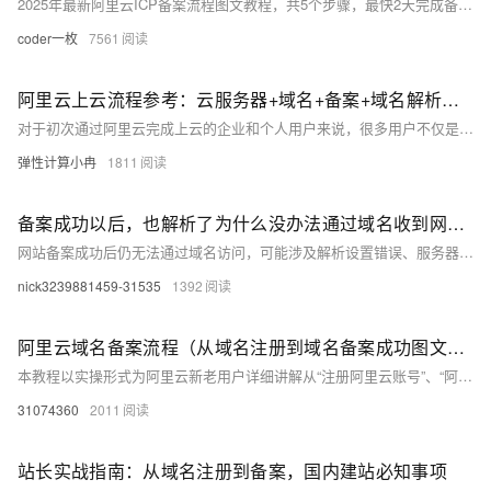
2025年最新阿里云ICP备案流程图文教程，共5个步骤，最快2天完成备案。首先提交备案材料，阿里云初审（1个工作日内），通过后提交管局，接着进行工信部短信核验，最后等待管局审核（1-20天）。前4步最快1天完成，整体约2-21天。个人或企业均可操作，材料齐全更高效。需搭配阿里云中国大陆地域服务器备案。
coder一枚
7561
阿里云上云流程参考：云服务器+域名+备案+域名解析绑定，全流程图文详解
对于初次通过阿里云完成上云的企业和个人用户来说，很多用户不仅是需要选购云服务器，同时还需要注册域名以及完成备案和域名的解析相关流程，从而实现网站的上线。本文将以上云操作流程为核心，结合阿里云的活动政策与用户系统梳理云服务器选购、域名注册、备案申请及域名绑定四大关键环节，以供用户完成线上业务部署做出参考。
弹性计算小冉
1811
备案成功以后，也解析了为什么没办法通过域名收到网站呢
网站备案成功后仍无法通过域名访问，可能涉及解析设置错误、服务器配置问题或网络限制等原因。本文将详细分析常见原因并提供解决方案。
nick3239881459-31535
1392
阿里云域名备案流程（从域名注册到域名备案成功图文详解流程）
本教程以实操形式为阿里云新老用户详细讲解从“注册阿里云账号”、“阿里云账号实名”、“租赁阿里云服务器”、“创建阿里云域名模板”、“注册阿里云域名”、“阿里云域名备案”、“域名备案信息查询”、“阿里云域名解析”一整套流程图文详细讲解。
31074360
2011
站长实战指南：从域名注册到备案，国内建站必知事项