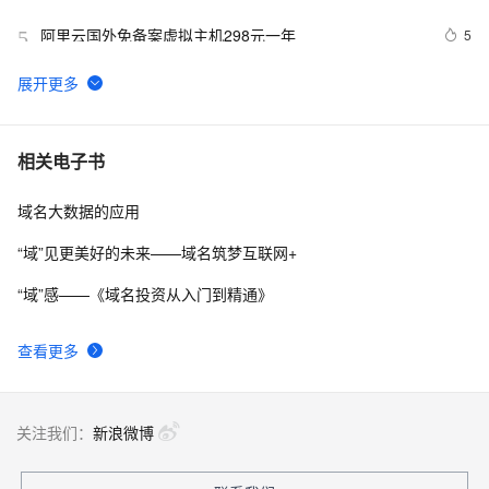
阿里云国外免备案虚拟主机298元一年
5
5
公安部备案“网络接入服务商”和“域名商”所属地区管辖选
44
6
择和填写说明
阿里云备案多个域名的方法（13个域名）
6287
7
相关电子书
域名大数据的应用
阿里云海外服务器需要备案吗？
18
8
“域”见更美好的未来——域名筑梦互联网+
App应用软件备案指南
8
9
“域”感——《域名投资从入门到精通》
阿里云备案平台企业备案实例全过程
8
10
查看更多
关注我们：
新浪微博