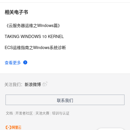
Mac无法找到摄像头问题解决 
8
7
相关电子书
《云服务器运维之Windows篇》
实用代码-C#获取本机网络适配器信息及MAC地址
7
8
TAKING WINDOWS 10 KERNEL
Mac中IntelliJ IDEA每次打开立刻“意外退出”的解决方法
12
9
ECS运维指南之Windows系统诊断
如何在Mac Finder中查找/Usr 路径？
4
10
查看更多
关注我们：
新浪微博
联系我们
文档
|
开发者社区
|
天池大赛
|
培训与认证