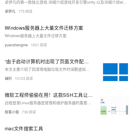
卓伊凡的第一款独立游戏-详细介绍游戏开发引擎unity-以及详细介绍windows和mac的安装步骤【01】
卓伊凡
775
Windows服务器上大量文件迁移方案
Windows服务器上大量文件迁移方案
yuanzhengme
1631
“由于启动计算机时出现了页面文件配置问题，Windows在你的计算机上创建了一个临时页面文件。。。”的问题解决
本文主要介绍了因清理电脑垃圾文件时误删虚拟内存导致的Windows页面文件配置问题，并提供了详细的解决步骤。问题表现为开机后出现临时页面文件创建的提示弹窗。解决方法包括通过控制面板或快捷键进入高级系统设置，进而调整虚拟内存设置：进入性能选项中的虚拟内存栏，选择自动管理所有驱动器的分页文件大小，最后确认并重启计算机以恢复正常运行。
岫珩
10123
微软工程师偷偷在用！这款SSH工具让Windows操控CentOS比Mac还优雅!
远程登录Linux服务器是管理和维护服务器的重要手段，尤其在远程办公、云服务管理等场景中不可或缺。通过工具如XShell，用户可以方便地进行远程管理。SSH协议确保了数据传输的安全性，命令行界面提高了操作效率。配置XShell连接CentOS时，需确保Linux系统开启sshd服务和22端口，并正确设置主机地址、用户名和密码。此外，调整字体和配色方案可优化使用体验，解决中文显示问题。
极客小俊
736
mac文件搜索工具