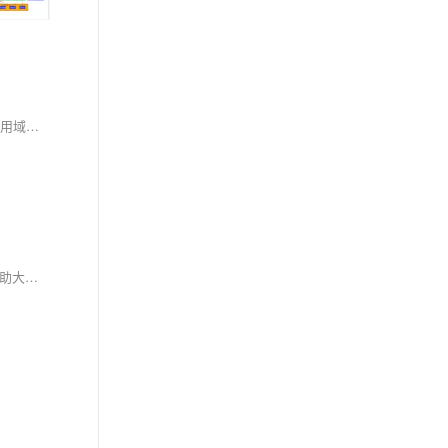
Spring IoC通过控制反转与依赖注入实现对象间的解耦，由容器统一管理Bean的生命周期与依赖关系。支持XML、注解和Java配置三种方式，结合作用域、条件化配置与循环依赖处理等机制，提升应用的可维护性与可测试性，是现代Java开发的核心基石。
哈喽大家好吖~欢迎来到Spring AOP系列教程的上篇 - 应用篇。在本篇，我们将专注于Spring AOP的实际应用，通过具体的代码示例和场景分析，帮助大家掌握AOP的使用方法和技巧。而在后续的下篇中，我们将深入探讨Spring AOP的实现原理和底层机制。 AOP（Aspect-Oriented Programming，面向切面编程）是Spring框架中的核心特性之一，它能够帮助我们解决横切关注点（如日志记录、性能统计、安全控制、事务管理等）的问题，提高代码的模块化程度和复用性。