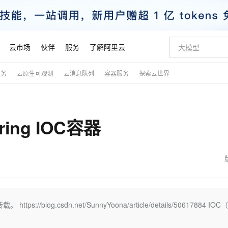
云市场
伙伴
服务
了解阿里云
服务
云原生可观测
云消息队列
容器服务
探索云世界
AI 特惠
数据与 API
成为产品伙伴
企业增值服务
最佳实践
价格计算器
AI 场景体
基础软件
产品伙伴合
阿里云认证
市场活动
配置报价
大模型
自助选配和估算价格
步到位
智启 AI 普惠权益
产品生态集成认证中心
企业支持计划
云上春晚
域名与网站
Qwen Audio：打造专属 AI 语音助手
千问官方 MaaS 平台，为开发者和 Agent 而生，新用户赠送 1 亿 + tokens 额度
一句话生成原生
AI Coding
阿里云Maa
2026 阿里云
云服务器 E
为企业打
数据集
Windows
大模型认证
模型
NEW
NEW
ing IOC容器
格式还原
值低价云产品抢先购
至高享 1亿+免费 tokens，加速 Al 应用落地
提供智能易用的域名与建站服务
Qwen-Audio-3.0-Realtime 端到端实时语音角色扮演
输入一句话想法,
智能编程，一键
安全可靠、
产品生态伙伴
专家技术服务
云上奥运之旅
弹性计算合作
阿里云中企出
手机三要素
宝塔 Linux
全部认证
价格优势
开源旗舰模型
即刻拥有 DeepSeek-V4-Pro
阿里云 OPC 创新助力计划
千问大模型
一键部署幻兽
AI 电商营销
对象存储 O
大模型
产品生态伙伴工作台
企业增值服务台
云栖战略参考
云存储合作计
云栖大会
身份实名认证
CentOS
训练营
推动算力普惠，释放技术红利
最高返9万
真正可用的 1M 上下文,一次完成代码全链路开发
快速构建应用程序和网站，即刻迈出上云第一步
轻松解锁专属 DeepSeek-V4-Pro
至高百万元 Token 补贴，加速一人公司成长
多元化、高性能、安全可靠的大模型服务
一键购买专属
从图文生成到
云上的中国
数据库合作计
活动全景
短信
Docker
图片和
自进化智能体
5 分钟轻松部署专属 QwenPaw
Token Plan 模型订阅计划
数字证书管理服务（原SSL证书）
高效搭建 AI
AI 广告创作
无影云电脑
企业成长
NEW
HOT
信息公告
看见新力量
云网络合作计
OCR 文字识别
JAVA
越聪明
证享300元代金券
全托管，含MySQL、PostgreSQL、SQL Server、MariaDB多引擎
Qwen3.8-Max 首发尝鲜，限时加量 10 倍，夜间低至2折
实现全站HTTPS，呈现可信的WEB访问
从聊天伙伴进化为能主动干活的本地数字员工
图文、视频一
随时随地安
魔搭 Mode
Kimi-K3
HappyHors
NEW
loud
服务实践
官网公告
金融模力时刻
Salesforce O
版
发票查验
全能环境
Claude Code + GStack 打造工程团队
千问办公，限时限量积分加倍
Qoder
低代码高效构
AI 建站
短信服务
g.csdn.net/SunnyYoona/article/details/50617884 IOC（
型
NEW
作计划
Kimi 最新旗舰模型，长程编程与推理利器
让文字生成流
计划
创新中心
魔搭 ModelSc
健康状态
理服务
让AI从“聊天伙伴”进化为能干活的“数字员工”
安装技能 GStack，拥有专属 AI 工程团队
你的AI工作搭子，覆盖日常办公高频场景
面向真实软件的智能体编程平台
0 代码专业建
客户案例
天气预报查询
操作系统
态合作计划