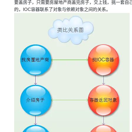
要盖房子，只需要房屋地产商盖完房子，交上钱，挑一套自
大模型解决方案
的，IOC容器联系了对象与依赖对象之间的关系。
迁移与运维管理
快速部署 Dify，高效搭建 
专有云
10 分钟在聊天系统中增加