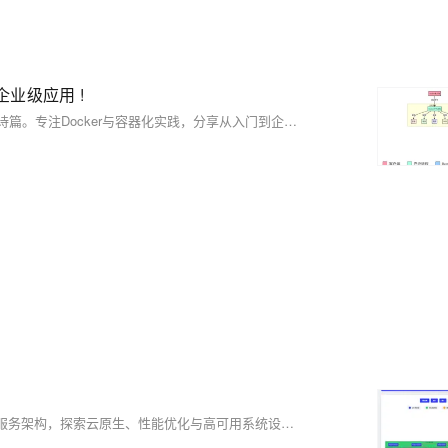
企业级应用 !
蒋星熠Jaxonic，技术探索者，以代码为笔，在二进制星河中书写极客诗篇。专注Docker与容器化实践，分享从入门到企业级应用的深度经验，助力开发者乘风破浪，驶向云原生新世界。
🌟蒋星熠Jaxonic，技术宇宙中的星际旅人。深耕Spring Boot 3.x与微服务架构，探索云原生、性能优化与高可用系统设计。以代码为笔，在二进制星河中谱写极客诗篇。关注我，共赴技术星辰大海！（238字）