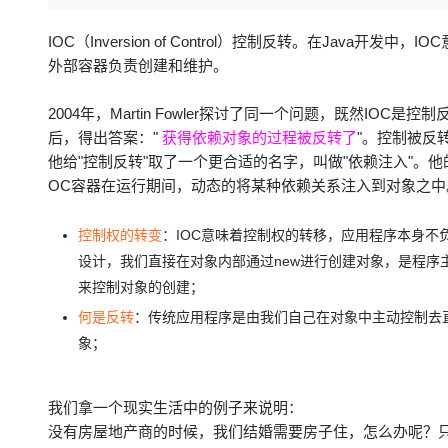
存储
天池大赛
Qwen3.7-Plus
云解析DNS
解决方案免费试用 新老
电子合同
最高领取价值200元试用
能看、能想、能动手的多模
安全
网络与CDN
IOC（Inversion of Control）控制反转。在Ja
AI 算法大赛
畅捷通
外部容器负责创建和维护。
大数据开发治理平台 Data
AI 产品 免费试用
网络
安全
云开发大赛
Qwen3-VL-Plus
Tableau 订阅
1亿+ 大模型 tokens 和 
2004年，Martin Fowler探讨了同一个问题，既然I
可观测
入门学习赛
中间件
AI空中课堂在线直播课
云防火墙
140+云产品 免费试用
后，得出答案："
获得依赖对象的过程被反转了
"。控制被反
上云与迁云
云原生的云上边界网络安全
产品新客免费试用，最长1
他给"控制反转"取了一个更合适的名字，叫做"依赖注入"。
数据库
生态解决方案
OC容器在运行期间，动态的将某种依赖关系注入到对象之中
大模型服务
企业出海
大模型ACA认证体验
大数据计算
助力企业全员 AI 认知与能
行业生态解决方案
千问AI平台-Token Plan
控制权的转变
：
IOC意味着控制权的转移，应用程序本身
政企业务
媒体服务
开发者生态解决方案
设计，我们直接在对象内部通过new进行创建对象，是程序
企业服务与云通信
来控制对象的创建；
千问AI平台-模型体验
AI 开发和 AI 应用解决
何是反转
：传统应用程序是由我们自己在对象中主动控制去
在线体验全尺寸、多种模态
域名与网站
象；
Happy 系列大模型
终端用户计算
Serverless
我们拿一个现实生活中的例子来说明：
没有房屋地产商的时候，我们结婚需要房子住，怎么办呢？
开发工具