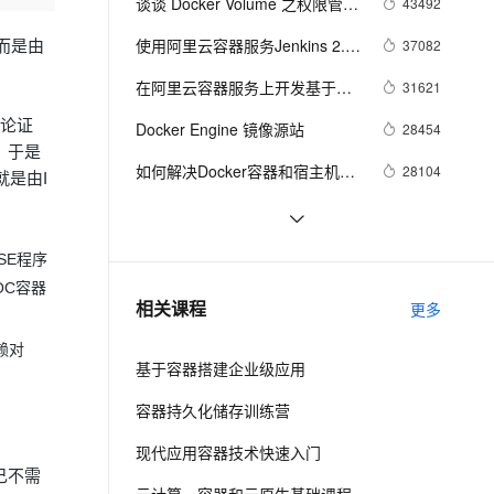
安全
谈谈 Docker Volume 之权限管理
43492
我要投诉
e-1.1-I2V
Cosyvoice-V3-Flash
PolarDB
上云场景组合购
Milvus 弹性伸缩功能新增节
伴
（一）
漫剧创作，剧本、分镜、视频高效生成
100%兼容MySQL、PostgreSQL，兼容Oracle，支持集中和分布式
覆盖90%+业务场景，专享组合折扣价
点支持范围
畅自然，细节丰富
高表现力语音合成大模型，语音克隆听感自然
使用阿里云容器服务Jenkins 2.0
37082
。而是由
VPN
实现持续集成之Pipeline篇
ernetes 版 ACK
云聚AI 严选权益
在阿里云容器服务上开发基于
AI 原生数据库服务发布
31621
SSL 证书
2V
Fun-ASR
(updated on 2016.12.23)
，一键激活高效办公新体验
理容器应用的 K8s 服务
精选AI产品，从模型到应用全链提效
Agent 数据网关
Docker的Spring Cloud微服务应
文戏情感细腻自然，动作戏激烈拳拳到肉，实现更强表演能力
支持中英文自由切换，具备更强的噪声鲁棒性
和论证
Docker Engine 镜像源站
堡垒机
28454
用
AI 用量加速计划
。于是
云原生数据库 PolarDB
防火墙
如何解决Docker容器和宿主机时
28104
、识别商机，让客服更高效、服务更出色。
新老同享，达量后返
Agentic Database 发布
就是由I
间同步问题
主机安全
应用
基于Docker的应用负载均衡与服
16882
务发现
在阿里云容器服务上开发基于
14220
千问办公
NEW
 SE程序
AI 应用及服务市场
Docker的Spring Cloud微服务应
的智能体编程平台
一站式AI生产力平台
OC容器
DevOps与阿里云容器服务（二）
13265
相关课程
用（三）
更多
AI 应用
伶鹊
赖对
企业级人与Agent协作平台，接入和调度多个数字员工
智能客服平台，对话机器人、对话分析、智能外呼
大模型
基于容器搭建企业级应用
大模型服务平台百炼 - 全妙
自然语言处理
容器持久化储存训练营
应用创作平台
多模态内容创作工具，已接入 DeepSeek
数据标注
现代应用容器技术快速入门
己不需
机器学习