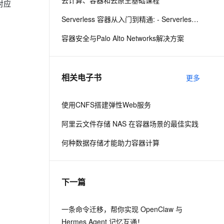
云计算、容器和云原生基础课程
对应
Serverless 容器从入门到精通: - Serverless Kubernetes
息提取
与 AI 智能体进行实时音视频通话
容器安全与Palo Alto Networks解决方案
从文本、图片、视频中提取结构化的属性信息
构建支持视频理解的 AI 音视频实时通话应用
t.diy 一步搞定创意建站
构建大模型应用的安全防护体系
通过自然语言交互简化开发流程,全栈开发支持
通过阿里云安全产品对 AI 应用进行安全防护
相关电子书
更多
使用CNFS搭建弹性Web服务
阿里云文件存储 NAS 在容器场景的最佳实践
何种数据存储才能助力容器计算
下一篇
一条命令迁移，帮你实现 OpenClaw 与
Hermes Agent 记忆互通！