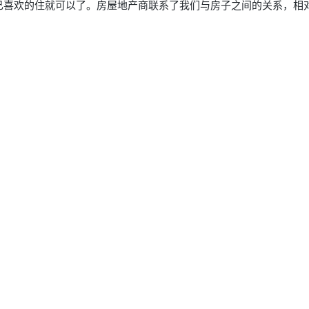
己喜欢的住就可以了。房屋地产商联系了我们与房子之间的关系，相
AI 应用
10分钟微调：让0.6B模型媲美235B模
多模态数据信
型
依托云原生高可用架构,实现Dify私有化部署
用1%尺寸在特定领域达到大模型90%以上效果
一个 AI 助手
超强辅助，Bol
即刻拥有 DeepSeek-R1 满血版
在企业官网、通讯软件中为客户提供 AI 客服
多种方案随心选，轻松解锁专属 DeepSeek