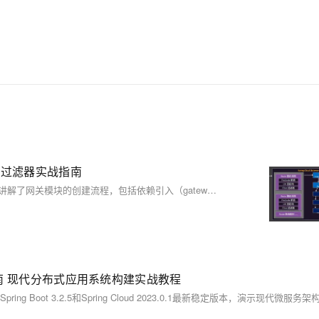
规则与过滤器实战指南
本文详细介绍了 Spring Cloud Gateway 的核心功能与实践配置。首先讲解了网关模块的创建流程，包括依赖引入（gateway、nacos 服务发现、负载均衡）、端口与服务发现配置，以及路由规则的设置（需注意路径前缀重复与优先级 order）。接着深入解析路由断言，涵盖 After、Before、Path 等 12 种内置断言的参数、作用及配置示例，并说明了自定义断言的实现方法。随后重点阐述过滤器机制，区分路由过滤器（如 AddRequestHeader、RewritePath、RequestRateLimiter 等）与全局过滤器的作用范围与配置方式，提
务架构实操指南 现代分布式应用系统构建实战教程