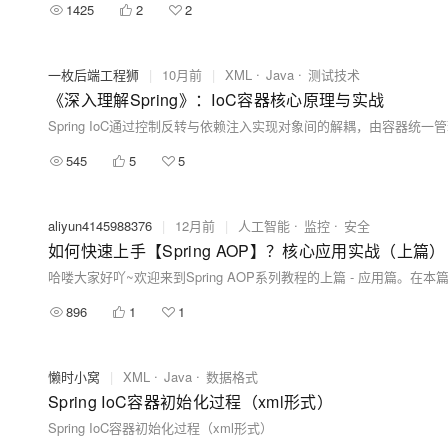
1425
2
2
一枚后端工程狮
|
10月前
|
XML
Java
测试技术
《深入理解Spring》：IoC容器核心原理与实战
545
5
5
aliyun4145988376
|
12月前
|
人工智能
监控
安全
如何快速上手【Spring AOP】？核心应用实战（上篇）
896
1
1
懒时小窝
|
XML
Java
数据格式
Spring IoC容器初始化过程（xml形式）
Spring IoC容器初始化过程（xml形式）