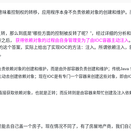
Deepseek-v4-pro
HappyHors
同享
万小智 AI 建站低至 15元/月
Qoder CN
AI 短剧/漫剧
云原生数据库 
快递物流查询
WordPress
成为服务伙
高校合作
点，立即开启云上创新
覆盖公网/内网、递归/权威、移动APP等全场景解析服务
送.CN域名，送备案服务码
基于千问大模型等，支持代码智能生成、研发智能问答
AI助力短剧
态智能体模型
旗舰 MoE 大模型，百万上下文与顶尖推理能力
图生视频，流
va开发中，IOC意味着控制权的转移，应用程序本身不负责依赖对象的创建和维护
Ubuntu
服务生态伙伴
云工开物
企业应用
Works
Night Plan 支持 Qwen 3.8-Max
云原生大数据计算服务 MaxCompute
AI 办公
容器服务 Kub
NEW
GLM-5.2
Wan2.7-T
Red Hat
30+ 款产品免费体验
Data Agent 驱动的一站式 Data+AI 开发治理平台
夜间 5 折，Qwen/Meoo/TokenPlan 客户专享
面向分析的企业级SaaS模式云数据仓库
AI智能应用
提供一站式管
科研合作
视觉 Coding、空间感知、多模态思考等全面升级
1M上下文，专为长程任务能力而生
OC是控制反转，那么到底是"哪些方面的控制被反转了呢？"，经过详细的分析
ERP
堂（旗舰版）
SUSE
智能客服
转之后，
获得依赖对象的过程由自身管理变为了由IOC容器主动注入
CRM
防护产品
2个月
自动承接线索
他的这个答案，实际上给出了实现IOC的方法：注入。所谓依赖注入，
建站小程序
。
OA 办公系统
AI 应用构建
大模型原生
力提升
财税管理
模板建站
Qoder
大模型服务平台百炼-应用模版
HOT
不负责依赖对象的创建和维护，而是由外部容器负责创建和维护
；
传统Java
NEW
面向真实软件
个人版上线、团队版降价；千问3.8-Max首发发尝鲜
丰富多元化的应用模版和解决方案
400电话
定制建站
主动去创建依赖对象；现在IOC是有专门一个容器来创建这些对象，即由I
万有无界
大模型服务平台百炼-智能体
方案
广告营销
模板小程序
直接获取依赖对象，也就是正转；而反转则是由容器来帮忙创建及注入依
的模型效果
灵活可视化地构建企业级 Agent
定制小程序
秒悟
人工智能平台 PAI
APP 开发
云端极速 AI 
新一代 AI 视频生成模型，深度适配广告营销等场景
AI Native 的算法工程平台，一站式完成建模、训练、推理服务部署
建站系统
只能去自己盖一个房子。现在情况不同了，有了房屋地产商，我们自