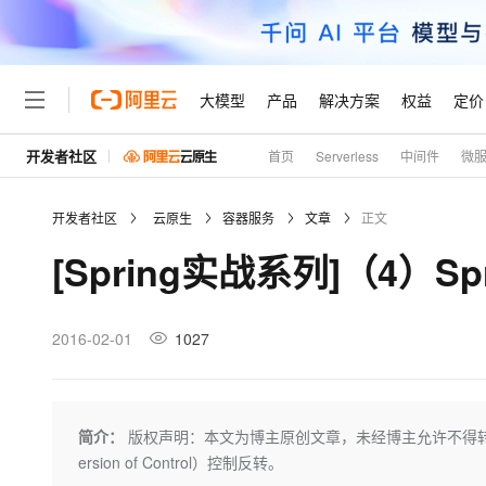
大模型
产品
解决方案
权益
定价
开发者社区
首页
Serverless
中间件
微
大模型
产品
解决方案
权益
定价
云市场
伙伴
服务
了解阿里云
精选产品
精选解决方案
普惠上云
产品定价
精选商城
成为销售伙伴
售前咨询
为什么选择阿里云
千问AI平台
开发者社区
云原生
容器服务
文章
正文
了解云产品的定价详情
大模型服务平台百炼
睿译宝，AI翻译排版一
普惠上云 官方力荐
分销伙伴
在线服务
网站建设
什么是云计算
大
[Spring实战系列]（4）Spr
大模型服务与应用平台
上传文档即自动完成翻译和
云服务器38元/年起，超
咨询伙伴
多端小程序
技术领先
云上成本管理
售后服务
轻量应用服务器
GLM-5.2：长任务时代
官方推荐返现计划
大模型
精选产品
精选解决方案
Salesforce 国际版订阅
稳定可靠
管理和优化成本
推荐新用户得奖励，单订单
销售伙伴合作计划
2016-02-01
1027
自助服务
友盟天域
安全合规
人工智能与机器学习
AI
文本生成
云数据库 RDS
Hermes Agent，打造
云工开物
无影生态合作计划
在线服务
观测云
分析师报告
自主进化，持久记忆，越用
高校专属算力普惠，学生认
计算
互联网应用开发
Qwen3.8-Max
HOT
Salesforce On Alibaba C
工单服务
Tuya 物联网平台阿里云
研究报告与白皮书
人工智能平台 PAI
快速拥有专属 OpenClaw
简介：
版权声明：本文为博主原创文章，未经博主允许不得转载。 https://blo
大模
Consulting Partner 合
大数据
容器
智能体时代全能旗舰模型
免费试用
短信专区
一站式AI开发、训练和推
ersion of Control）控制反转。
蓝凌 OA
AI 大模型销售与服务生
现代化应用