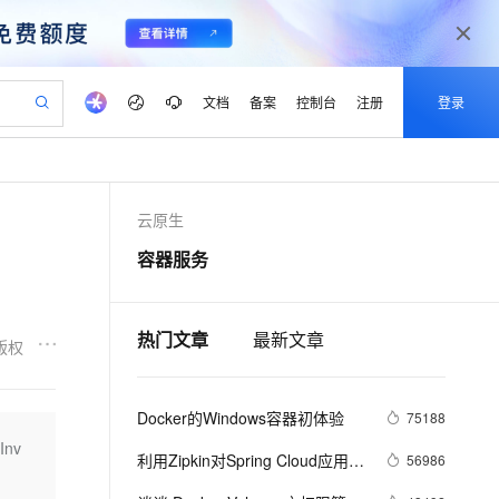
文档
备案
控制台
注册
登录
验
作计划
器
AI 活动
专业服务
服务伙伴合作计划
开发者社区
加入我们
产品动态
服务平台百炼
阿里云 OPC 创新助力计划
云原生
一站式生成采购清单，支持单品或批量购买
可编辑精美 PPT 文稿
S产品伙伴计划（繁花）
峰会
CS
造的大模型服务与应用开发平台
Agency Agents：拥有专属领域专家
AI 生产力先锋
Al MaaS 服务伙伴赋能合作
域名
博文
Careers
至高可申请百万元
Qwen3.8-Max 模型上线
容器服务
 轻松生成专业的 PPT
开启高性价比 AI 编程新体验
弹性可伸缩的云计算服务
先锋实践拓展 AI 生产力的边界
多领域专家智能体,一键组建 AI 虚拟交付团队
Token 补贴，五大权
计划
海大会
伙伴信用分合作计划
商标
问答
社会招聘
益加速 OPC 成功
帕鲁游戏服务器
SS
HappyHorse 打造一站式影视创作平台
飞天发布时刻
HOT
Open Search 向量检索版支
划
备案
电子书
校园招聘
联机服务器，轻松开启游戏
视频创作，一键激活电商全链路生产力
稳定、安全、高性价比、高性能的云存储服务
所见，即是所愿
持视频检索 Pipeline 功能
可视化编排打通从文字构思到成片全链路闭环
热门文章
最新文章
更多支持
版权
划
公司注册
镜像站
视频生成
语音识别与合成
 智能体与工作流应用
漫剧工坊：一站式动画创作平台
AI 实训营
应用身份服务 (IDaaS)
合作伙伴培训与认证
划
上云迁移
站生成，高效打造优质广告素材
全接入的云上超级电脑
通过阿里云百炼高效搭建AI应用,助力高效开发
快速生产连贯的高质量长漫剧
从基础到进阶，Agent 创客手把手教你
OpenClaw 管理能力上线
Docker的Windows容器初体验
lScope
75188
我要反馈
e-1.1-T2V
Qwen3-TTS-Flash
查询合作伙伴
n Alibaba Cloud ISV 合作
代维服务
建企业门户网站
10 分钟搭建微信、支付宝小程序
Inv
MaxCompute MaxFrame 提
畅细腻的高质量视频
离线语音合成大模型，多语言方言自适应，低延迟高稳定
利用Zipkin对Spring Cloud应用进
56986
创新加速
ope
登录合作伙伴管理后台
我要建议
站，无忧落地极速上线
以可视化方式快速构建移动和 PC 门户网站
国内短信简单易用，安全可靠，秒级触达，全球覆盖200+国家和地区。
高效部署网站，快速应用到小程序
供自动弹性内存功能
行服务追踪分析