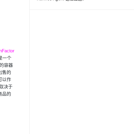
nFactor
是一个
异的容器
出售的
可以作
全取决于
商品的