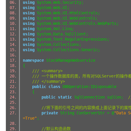
using
System.Web.Security;
using
System.Web.UI;
using
System.Web.UI.HtmlControls;
using
System.Web.UI.WebControls;
using
System.Web.UI.WebControls.WebParts;
using
System.Xml.Linq;
using
System.Data.SqlClient;
using
System.Text.RegularExpressions;
using
System.Collections;
using
System.Collections.Generic;
namespace
StockManageWebservice
{
/// <summary>
/// 一个操作数据库的类，所有对SQLServer
/// </summary>
public
class
DBOperation:IDisposable
{
public
static
SqlConnection sqlCon;
//将下面的引号之间的内容换成上面记录下的属
private
String ConServerStr = @
"Data S
=True"
;
//默认构造函数