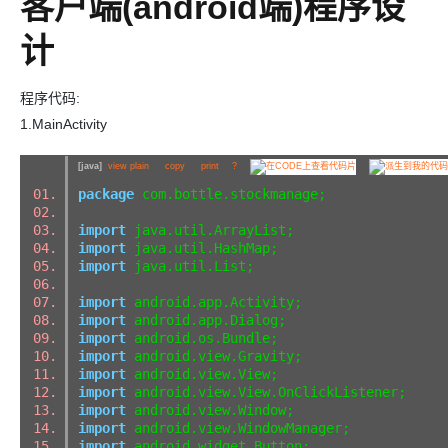
客户端(android端)程序设
计
程序代码:
1.MainActivity
[java]
view plain
copy
print
?
package
com.bottle.stockmanage;
import
java.util.ArrayList;
import
java.util.HashMap;
import
java.util.List;
import
android.app.Activity;
import
android.app.Dialog;
import
android.os.Bundle;
import
android.view.Gravity;
import
android.view.View;
import
android.view.View.OnClickListener;
import
android.view.Window;
import
android.view.WindowManager;
import
android.widget.Button;