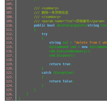
/// <summary>
/// 删除一条货物信息
/// </summary>
/// <param name="Cno">货物编号</param>
public
bool
deleteCargoInfo(
string
Cn
{
try
{
string
sql =
"delete from C wh
SqlCommand cmd =
new
SqlComman
cmd.ExecuteNonQuery();
cmd.Dispose();
return
true
;
}
catch
(Exception)
{
return
false
;
}
}
}
}