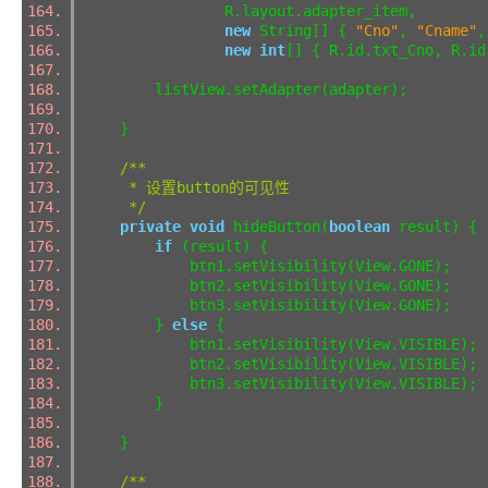
R.layout.adapter_item,
new
String[] {
"Cno"
,
"Cname"
new
int
[] { R.id.txt_Cno, R.i
listView.setAdapter(adapter);
}
/**
* 设置button的可见性
*/
private
void
hideButton(
boolean
result) 
if
(result) {
btn1.setVisibility(View.GONE);
btn2.setVisibility(View.GONE);
btn3.setVisibility(View.GONE);
}
else
{
btn1.setVisibility(View.VISIBLE)
btn2.setVisibility(View.VISIBLE)
btn3.setVisibility(View.VISIBLE)
}
}
/**