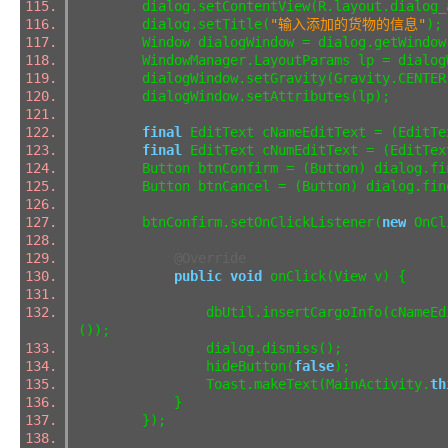
dialog.setContentView(R.layout.dialog
dialog.setTitle(
"输入添加的货物的信息"
)
Window dialogWindow = dialog.getWindo
WindowManager.LayoutParams lp = dialogW
dialogWindow.setGravity(Gravity.CENTE
dialogWindow.setAttributes(lp);
final
EditText cNameEditText = (EditT
final
EditText cNumEditText = (EditTe
Button btnConfirm = (Button) dialog.fin
Button btnCancel = (Button) dialog.find
btnConfirm.setOnClickListener(
new
OnCl
@Override
public
void
onClick(View v) {
dbUtil.insertCargoInfo(cNameEditText.ge
());
dialog.dismiss();
hideButton(
false
);
Toast.makeText(MainActivity.
th
}
});