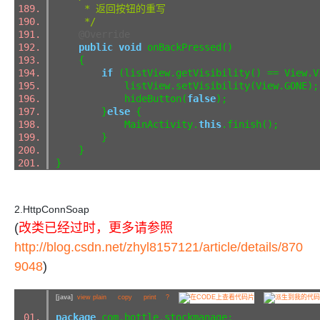
* 返回按钮的重写
*/
@Override
public
void
onBackPressed()
{
if
(listView.getVisibility() == View
listView.setVisibility(View.GONE
hideButton(
false
);
}
else
{
MainActivity.
this
.finish();
}
}
}
2.HttpConnSoap
(
改类已经过时，更多请参照
http://blog.csdn.net/zhyl8157121/article/details/870
9048
)
[java]
view plain
copy
print
?
package
com.bottle.stockmanage;