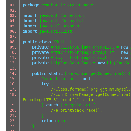
package
com.bottle.stockmanage;
import
java.sql.Connection;
import
java.util.ArrayList;
import
java.util.HashMap;
import
java.util.List;
public
class
DBUtil {
private
ArrayList<String> arrayList =
new
A
private
ArrayList<String> brrayList =
new
A
private
ArrayList<String> crrayList =
new
A
private
HttpConnSoap Soap =
new
HttpConnS
public
static
Connection getConnection()
Connection con =
null
;
try
{
//Class.forName("org.gjt.mm.mysql.
//con=DriverManager.getConnection(
Encoding=UTF-8","root","initial")
}
catch
(Exception e) {
//e.printStackTrace();
}
return
con;
}