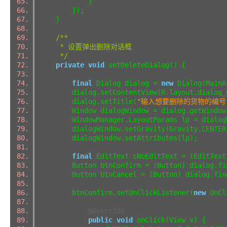
}
});
}
/**
* 设置弹出删除对话框
*/
private
void
setDeleteDialog() {
final
Dialog dialog =
new
Dialog(MainA
dialog.setContentView(R.layout.dialog
dialog.setTitle(
"输入想要删除的货物的编号
Window dialogWindow = dialog.getWindo
WindowManager.LayoutParams lp = dialogW
dialogWindow.setGravity(Gravity.CENTE
dialogWindow.setAttributes(lp);
final
EditText cNoEditText = (EditTex
Button btnConfirm = (Button) dialog.fin
Button btnCancel = (Button) dialog.find
btnConfirm.setOnClickListener(
new
OnCl
@Override
public
void
onClick(View v) {