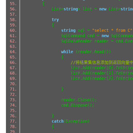
{
List<
string
> list =
new
List<
strin
try
{
string
sql =
"select * from C"
SqlCommand cmd =
new
SqlComman
SqlDataReader reader = cmd.Execu
while
(reader.Read())
{
//将结果集信息添加到返回向量
list.Add(reader[0].ToString
list.Add(reader[1].ToString
list.Add(reader[2].ToString
}
reader.Close();
cmd.Dispose();
}
catch
(Exception)
{