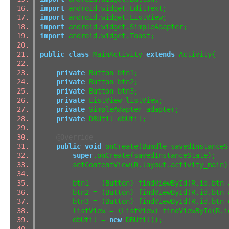
import
android.widget.EditText;
import
android.widget.ListView;
import
android.widget.SimpleAdapter;
import
android.widget.Toast;
public
class
MainActivity
extends
Activity{
private
Button btn1;
private
Button btn2;
private
Button btn3;
private
ListView listView;
private
SimpleAdapter adapter;
private
DBUtil dbUtil;
@Override
public
void
onCreate(Bundle savedInstanc
super
.onCreate(savedInstanceState);
setContentView(R.layout.activity_mai
btn1 = (Button) findViewById(R.id.btn
btn2 = (Button) findViewById(R.id.btn
btn3 = (Button) findViewById(R.id.btn
listView = (ListView) findViewById(R.i
dbUtil =
new
DBUtil();