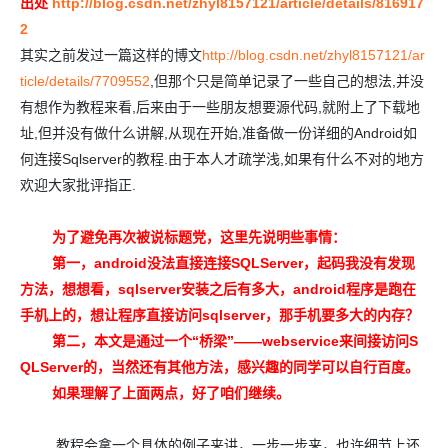
出处
http://blog.csdn.net/zhyl8157121/article/details/816917
2
其实之前发过一篇这样的博文
http://blog.csdn.net/zhyl8157121/ar
ticle/details/7709552
,但那个只是简单记录了一些自己的想法,并没
有想作为教程来看,后来由于一些朋友想要源代码,就附上了下载地
址,但并没有做什么讲解,从现在开始,准备做一份详细的Android如
何连接Sqlserver的教程.由于本人才疏学浅,如果有什么不对的地方
欢迎大家批评指正.
为了避免再次被说标题党，这里先说明些事情：
第一，android没法直接连接SQLServer，起码我没有发现
方法，想想看，sqlserver安装之后有多大，android程序是跑在
手机上的，想让程序直接访问sqlserver，那手机要多大的内存？
第二，本文是通过一个“桥梁”——webservice来间接访问S
QLServer的，当然还有其他方法，感兴趣的同学可以自行百度。
如果理解了上面两点，好了咱们继续。
教程会拿一个具体的例子来讲，一步一步来，也许细节上还