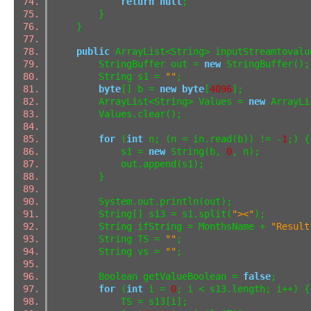
return
null
;
}
}
public
ArrayList<String> inputStreamtovalu
StringBuffer out =
new
StringBuffer(
String s1 =
""
;
byte
[] b =
new
byte
[
4096
];
ArrayList<String> Values =
new
ArrayLi
Values.clear();
for
(
int
n; (n = in.read(b)) != -
1
;)
s1 =
new
String(b,
0
, n);
out.append(s1);
}
System.out.println(out);
String[] s13 = s1.split(
"><"
);
String ifString = MonthsName +
"Result
String TS =
""
;
String vs =
""
;
Boolean getValueBoolean =
false
;
for
(
int
i =
0
; i < s13.length; i++)
TS = s13[i];