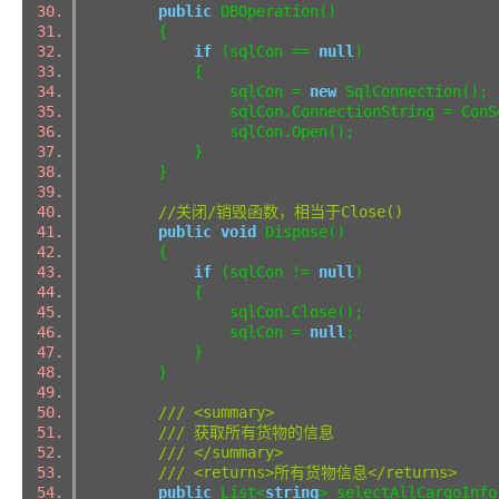
public
DBOperation()
{
if
(sqlCon ==
null
)
{
sqlCon =
new
SqlConnection()
sqlCon.ConnectionString = ConSe
sqlCon.Open();
}
}
//关闭/销毁函数，相当于Close()
public
void
Dispose()
{
if
(sqlCon !=
null
)
{
sqlCon.Close();
sqlCon =
null
;
}
}
/// <summary>
/// 获取所有货物的信息
/// </summary>
/// <returns>所有货物信息</returns>
public
List<
string
> selectAllCargoIn