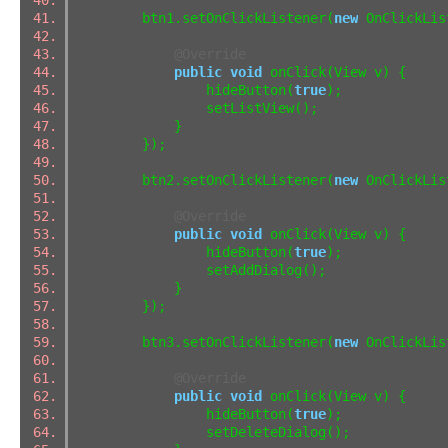
btn1.setOnClickListener(
new
OnClickLi
@Override
public
void
onClick(View v) {
hideButton(
true
);
setListView();
}
});
btn2.setOnClickListener(
new
OnClickLi
@Override
public
void
onClick(View v) {
hideButton(
true
);
setAddDialog();
}
});
btn3.setOnClickListener(
new
OnClickLi
@Override
public
void
onClick(View v) {
hideButton(
true
);
setDeleteDialog();