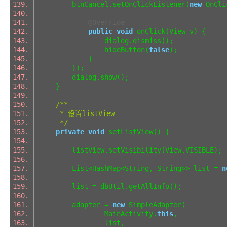
btnCancel.setOnClickListener(
new
OnCli
@Override
public
void
onClick(View v) {
dialog.dismiss();
hideButton(
false
);
}
});
dialog.show();
}
/**
* 设置listView
*/
private
void
setListView() {
listView.setVisibility(View.VISIBLE)
List<HashMap<String, String>> list =
n
list = dbUtil.getAllInfo();
adapter =
new
SimpleAdapter(
MainActivity.
this
,
list,