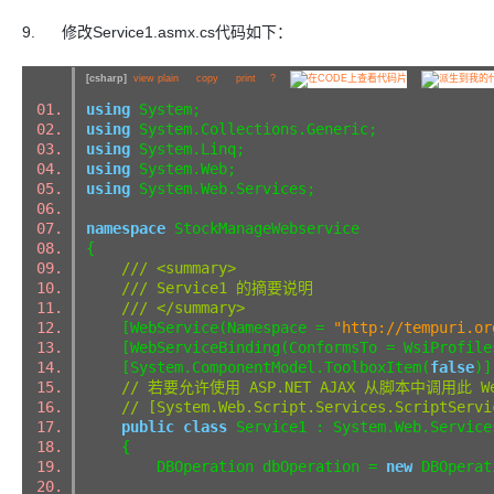
9. 修改Service1.asmx.cs代码如下：
[csharp]
view plain
copy
print
?
using
System;
using
System.Collections.Generic;
using
System.Linq;
using
System.Web;
using
System.Web.Services;
namespace
StockManageWebservice
{
/// <summary>
/// Service1 的摘要说明
/// </summary>
[WebService(Namespace =
"http://tempuri.or
[WebServiceBinding(ConformsTo = WsiProfile
[System.ComponentModel.ToolboxItem(
false
)
// 若要允许使用 ASP.NET AJAX 从脚本中调用此
// [System.Web.Script.Services.ScriptServi
public
class
Service1 : System.Web.Servic
{
DBOperation dbOperation =
new
DBOpera