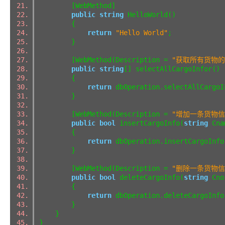
[WebMethod]
public
string
HelloWorld()
{
return
"Hello World"
;
}
[WebMethod(Description =
"获取所有货物的
public
string
[] selectAllCargoInfor(
{
return
dbOperation.selectAllCargo
}
[WebMethod(Description =
"增加一条货物信
public
bool
insertCargoInfo(
string
Cna
{
return
dbOperation.insertCargoInf
}
[WebMethod(Description =
"删除一条货物信
public
bool
deleteCargoInfo(
string
Cn
{
return
dbOperation.deleteCargoIn
}
}
}