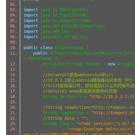
import
java.io.IOException;
import
java.io.InputStream;
import
java.io.OutputStream;
import
java.net.HttpURLConnection;
import
java.net.URL;
import
java.util.ArrayList;
public
class
HttpConnSoap {
public
ArrayList<String> GetWebServre(Stri
> ParValues) {
ArrayList<String> Values =
new
ArrayLi
//ServerUrl是指webservice的url
//10.0.2.2是让android模拟器访问本地（PC
//11125是指端口号，即挂载到IIS上的时候开
//Service1.asmx是指提供服务的页面
String ServerUrl =
"http://10.0.2.2:11
//String soapAction="http://tempuri.or
String soapAction =
"http://tempuri.or
//String data = "";
String soap =
"<?xml version=\"1.0\" e
+
"<soap:Envelope xmlns:xsi=\"
www.w3.org/2001/XMLSchema\" xmlns:soap=\"http: