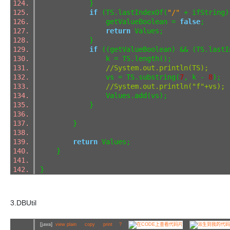
}
if
(TS.lastIndexOf(
"/"
+ ifString
getValueBoolean =
false
;
return
Values;
}
if
((getValueBoolean) && (TS.lastI
k = TS.length();
//System.out.println(TS);
vs = TS.substring(
7
, k -
8
);
//System.out.println("f"+vs);
Values.add(vs);
}
}
return
Values;
}
}
3.DBUtil
[java]
view plain
copy
print
?