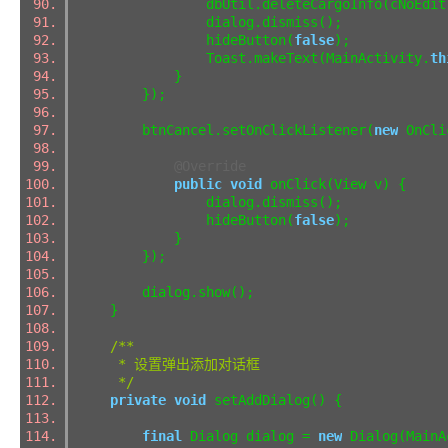
dbUtil.deleteCargoInfo(cNoEditText.
dialog.dismiss();
hideButton(
false
);
Toast.makeText(MainActivity.
th
}
});
btnCancel.setOnClickListener(
new
OnCli
@Override
public
void
onClick(View v) {
dialog.dismiss();
hideButton(
false
);
}
});
dialog.show();
}
/**
* 设置弹出添加对话框
*/
private
void
setAddDialog() {
final
Dialog dialog =
new
Dialog(MainA