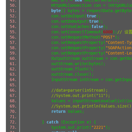
HttpURLConnection con = (HttpURLConnec
byte
[] bytes = requestData.getByte
con.setDoInput(
true
);
con.setDoOutput(
true
);
con.setUseCaches(
false
);
con.setConnectTimeout(
6000
);
// 设
con.setRequestMethod(
"POST"
);
con.setRequestProperty(
"Content-Ty
con.setRequestProperty(
"SOAPAction
con.setRequestProperty(
"Content-Le
OutputStream outStream = con.getOut
outStream.write(bytes);
outStream.flush();
outStream.close();
InputStream inStream = con.getInput
//data=parser(inStream);
//System.out.print("11");
Values = inputStreamtovaluelist(inSt
//System.out.println(Values.size()
return
Values;
}
catch
(Exception e) {
System.out.print(
"2221"
);