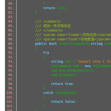
}
return
list;
}
/// <summary>
/// 增加一条货物信息
/// </summary>
/// <param name="Cname">货物名称</param
/// <param name="Cnum">货物数量</param>
public
bool
insertCargoInfo(
string
Cna
{
try
{
string
sql =
"insert into C (C
SqlCommand cmd =
new
SqlComman
cmd.ExecuteNonQuery();
cmd.Dispose();
return
true
;
}
catch
(Exception)
{
return
false
;
}
}