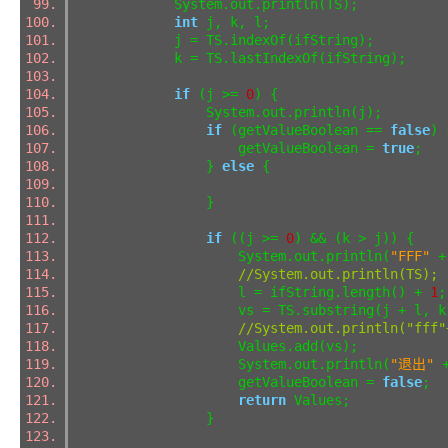
System.out.println(TS);
int
j, k, l;
j = TS.indexOf(ifString);
k = TS.lastIndexOf(ifString);
if
(j >=
0
) {
System.out.println(j);
if
(getValueBoolean ==
false
)
getValueBoolean =
true
;
}
else
{
}
if
((j >=
0
) && (k > j)) {
System.out.println(
"FFF"
+ 
//System.out.println(TS);
l = ifString.length() +
1
vs = TS.substring(j + l, k
//System.out.println("fff"
Values.add(vs);
System.out.println(
"退出"
+
getValueBoolean =
false
;
return
Values;
}