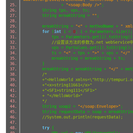
+
"<soap:Body />"
;
String tps, vps, ts;
String mreakString =
""
;
mreakString =
"<"
+ methodName +
" xml
for
(
int
i =
0
; i < Parameters.size(
tps = Parameters.get(i).toString(
//设置该方法的参数为.net webServic
vps = ParValues.get(i).toString(
ts =
"<"
+ tps +
">"
+ vps +
"</"
mreakString = mreakString + ts;
}
mreakString = mreakString +
"</"
+ met
/*
+"<HelloWorld xmlns=\"http://tempuri.or
+"<x>string11661</x>"
+"<SF1>string111</SF1>"
+ "</HelloWorld>"
*/
String soap2 =
"</soap:Envelope>"
;
String requestData = soap + mreakStrin
//System.out.println(requestData);
try
{
URL url =
new
URL(ServerUrl);