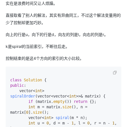
实在是浪费时间又让人烦躁。
直接取看了别人的解法，其实有异曲同工，不过这个解法变量用的
少了控制却更加巧妙。
向上的行是u，向下的行是d，向左的列是l，向右的列是r。
k是spiral的当前索引，不断往后走。
控制结束的是这4个方向的索引的大小比较。
class
Solution
public
:

vector<
int
> 
spiralOrder
(vector<vector<
int
>>& matrix)
{

if
 (matrix.
empty
()) 
return
 {};

int
 m = matrix.
size
(), n = 
matrix[
0
].
size
();

vector<
int
> 
spiral
(m * n)
;

int
 u = 
0
, d = m - 
1
, l = 
0
, r = n - 
1
, 