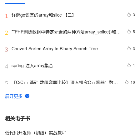
详解go语言的array和slice 【二】
3
1
**PHP删除数组中特定元素的两种方法array_splice()和
5
2
unset()
Convert Sorted Array to Binary Search Tree
3
3
spring-注入array集合
1
4
【C/C++ 基础 数组容器比较】深入探究C++容器：数
10
5
组、vector与array之间的异同
Microsoft AJAX Library对 Array的扩展
4
6
磁盘阵列(Disk Array)原理
4
7
相关电子书
低代码开发师（初级）实战教程
【PHP】Cannot use object of type stdClass as array
4
8