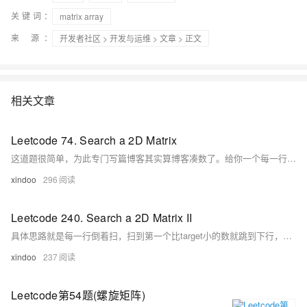
关键词：
matrix array
来 源：
开发者社区
>
开发与运维
>
文章
> 正文
相关文章
Leetcode 74. Search a 2D Matrix
这道题很简单，为此专门写篇博客其实算博客凑数了。给你一个每一行每一列都是增序，且每一行第一个数都大于上一行末尾数的矩阵，让你判断某个数在这个矩阵中是否存在。 假设矩阵是m*n，扫一遍的时间复杂度就是O(m*n)，题目中给出的这么特殊的矩阵，时间复杂度可以降到O(m+n)，具体代码如下，写的比较挫。
xindoo
296
Leetcode 240. Search a 2D Matrix II
具体思路就是每一行倒着扫，扫到第一个比target小的数就跳到下行，如果等于当然是直接返回true了，如果下一行还比target小就继续跳下一行，直到最后一行。 为啥这么做是可行的？ 可能我比较笨，想了半天才想到。 因为每一列都是增序的，举个例子，假设matrix[0][5] > target,那么[0][5]位置右下（包含右和下）所有元素不可能比target小。
xindoo
237
Leetcode第54题(螺旋矩阵)