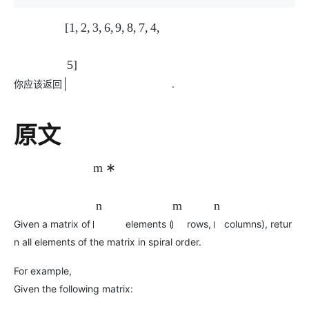
[
1
,
2
,
3
,
6
,
9
,
8
,
7
,
4
,
5
]
你应该返回
.
原文
m
∗
n
m
n
Given a matrix of
elements (
rows,
columns), retur
n all elements of the matrix in spiral order.
For example,
Given the following matrix: