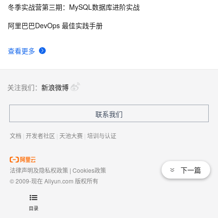
冬季实战营第三期：MySQL数据库进阶实战
Javascript Array和String的互转换
3
9
阿里巴巴DevOps 最佳实践手册
mysql_fetch_array()和 mysql_fetch_array（）的区别
2
10
查看更多
关注我们：
新浪微博
联系我们
文档
|
开发者社区
|
天池大赛
|
培训与认证
下一篇
法律声明及隐私权政策
|
Cookies政策
© 2009-现在 Aliyun.com 版权所有
增值电信业务经营许可证：
浙B2-20080101
域名注册服务机构许可：
浙D3-20210002
目录
浙公网安备 33010602009975号
浙B2-20080101-4