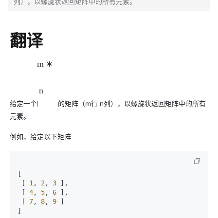
列），以螺旋状返回矩阵中的所有元素。
翻译
m
∗
n
给定一个
的矩阵（m行 n列），以螺旋状返回矩阵中的所有
元素。
例如，给定以下矩阵
[
[
1
,
2
,
3
]
,
[
4
,
5
,
6
]
,
[
7
,
8
,
9
]
]