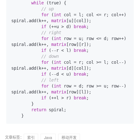
while
 (true) {

// up
for
 (
int
 col = l; col <= r; col++) 
spiral.add(k++, 
matrix
[u][col]);

if
 (++u > d) 
break
;

// right
for
 (
int
 row = u; row <= d; row++) 
spiral.add(k++, 
matrix
[row][r]);

if
 (--r < l) 
break
;

// down
for
 (
int
 col = r; col >= l; col--) 
spiral.add(k++, 
matrix
[d][col]);

if
 (--d < u) 
break
;

// left
for
 (
int
 row = d; row >= u; row--) 
spiral.add(k++, 
matrix
[row][l]);

if
 (++l > r) 
break
;

        }

return
 spiral;

    }
文章标签：
索引
Java
移动开发