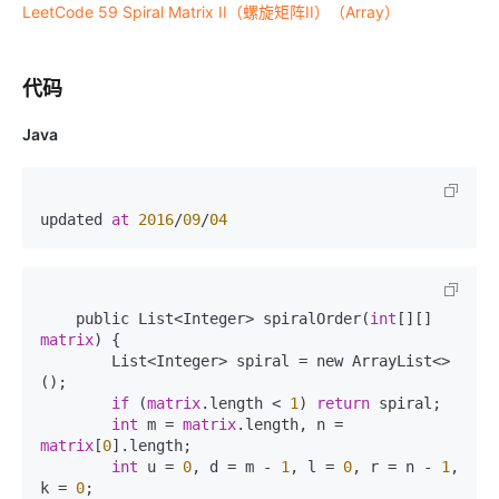
LeetCode 59 Spiral Matrix II（螺旋矩阵II）（Array）
代码
Java
updated 
at
2016
/
09
/
04
    public List<Integer> spiralOrder(
int
[][] 
matrix
) {

        List<Integer> spiral = new ArrayList<>
();

if
 (
matrix
.length < 
1
) 
return
 spiral;

int
 m = 
matrix
.length, n = 
matrix
[
0
].length;        

int
 u = 
0
, d = m - 
1
, l = 
0
, r = n - 
1
, 
k = 
0
;
