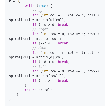
k = 
0
;

while
 (
true
) {

// up
for
 (
int
 col = l; col <= r; col++) 
spiral[k++] = matrix[u][col];

if
 (++u > d) 
break
;

// right
for
 (
int
 row = u; row <= d; row++) 
spiral[k++] = matrix[row][r];

if
 (--r < l) 
break
;

// down
for
 (
int
 col = r; col >= l; col--) 
spiral[k++] = matrix[d][col];

if
 (--d < u) 
break
;

// left
for
 (
int
 row = d; row >= u; row--) 
spiral[k++] = matrix[row][l];

if
 (++l > r) 
break
;

        }

return
 spiral;

    }

};