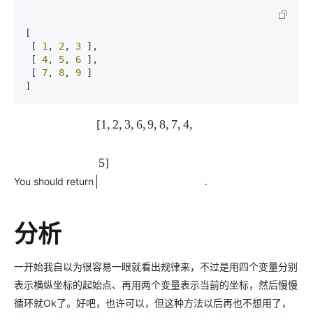
[
[
1
,
2
,
3
]
,
[
4
,
5
,
6
]
,
[
7
,
8
,
9
]
]
[
1
,
2
,
3
,
6
,
9
,
8
,
7
,
4
,
5
]
You should return
.
分析
一开始我自以为很容易一眼就看出规律来，不过是用四个变量分别
表示横纵坐标的起始点、再用两个变量表示当前的坐标，然后慢慢
循环就Ok了。好吧，也许可以，但这种方法以后再也不想用了，