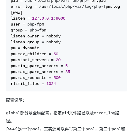
pid 
= /usr/local/php/var/run/php-
fpm.pid

error_log 
= /usr/local/php/var/log/php-
fpm.log

[www]

listen 
= 
127.0
.
0.1
:
9000
user 
= php-
fpm

group 
= php-
fpm

listen.owner 
=
 nobody

listen.group 
=
 nobody

pm 
=
 dynamic

pm.max_children 
= 
50
pm.start_servers 
= 
20
pm.min_spare_servers 
= 
5
pm.max_spare_servers 
= 
35
pm.max_requests 
= 
500
rlimit_files 
= 
1024
配置说明：
global部分是全局配置，指定pid文件路径以及error_log路
径。
[www]是一个pool，其实还可以再写第二个pool，第二个pool和