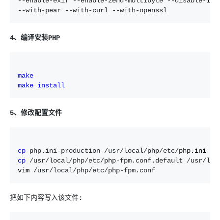
--enable-exif --enable-zend-multibyte --disable-
--with-pear --with-curl --with-openssl
4、编译安装PHP
make
make
install
5、修改配置文件
cp
 php.ini-production /usr/local/php/etc/
cp
 /usr/local/php/etc/php-fpm.conf.default /usr/loc
vim 
/usr/local/php/etc/php-fpm.conf
把如下内容写入该文件
: