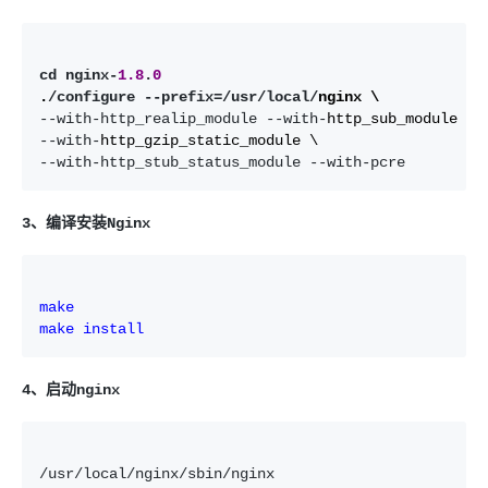
cd nginx-
1.8
.
0
.
/configure --prefix=/usr/local/
--with-http_realip_module --with-
--with-
--with-http_stub_status_module --with-pcre
3、编译安装Nginx
make
make
install
4、启动nginx
/usr/local/nginx/sbin/nginx