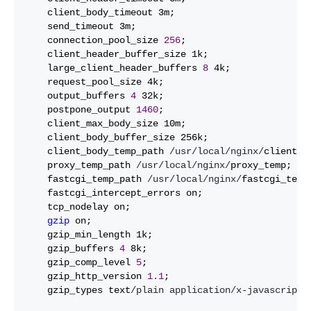
    client_body_timeout 3m; 

    send_timeout 3m; 

    connection_pool_size 
256
;

    client_header_buffer_size 1k; 

    large_client_header_buffers 
8
 4k; 

    request_pool_size 4k; 

    output_buffers 
4
 32k;

    postpone_output 
1460
;

    client_max_body_size 10m;

    client_body_buffer_size 256k;

    client_body_temp_path 
/usr/local/nginx/
client_bo
    proxy_temp_path 
/usr/local/nginx/
proxy_temp;

    fastcgi_temp_path 
/usr/local/nginx/
fastcgi_temp;
    fastcgi_intercept_errors on;

    tcp_nodelay on;

gzip
 on;

    gzip_min_length 1k;

    gzip_buffers 
4
 8k;

    gzip_comp_level 
5
;

    gzip_http_version 
1.1
;

    gzip_types text
/plain application/x-javascript 