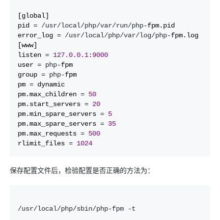
[global]

pid 
= /usr/local/php/var/run/php-
fpm.pid

error_log 
= /usr/local/php/var/log/php-
fpm.log

[www]

listen 
= 
127.0
.
0.1
:
9000
user 
= php-
fpm

group 
= php-
fpm

pm 
=
 dynamic

pm.max_children 
= 
50
pm.start_servers 
= 
20
pm.min_spare_servers 
= 
5
pm.max_spare_servers 
= 
35
pm.max_requests 
= 
500
rlimit_files 
= 
1024
保存配置文件后，检验配置是否正确的方法为：
/usr/local/php/sbin/php-fpm -t