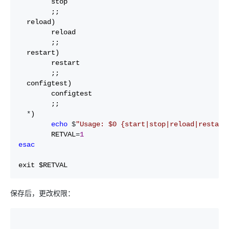
        stop

        ;;

  reload)

        reload

        ;;

  restart)

        restart

        ;;

  configtest)

        configtest

        ;;

*
)

echo
 $
"
Usage: $0 {start|stop|reload|restart
        RETVAL
=
1
esac
exit $RETVAL
保存后，更改权限：