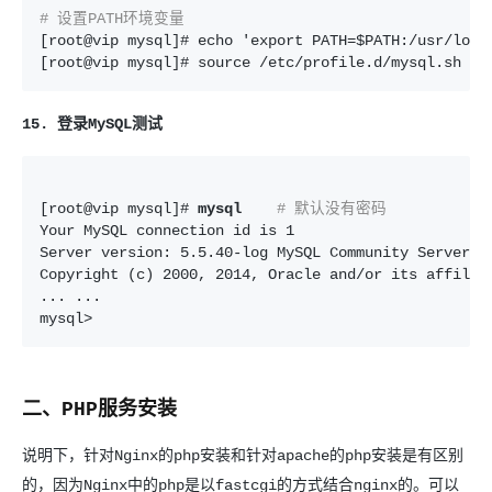
# 设置PATH环境变量
[root@vip mysql]# echo 'export PATH=$PATH:/usr/local
[root@vip mysql]# source /etc/profile.d/mysql.sh
15. 登录MySQL测试
[root@vip mysql]# 
mysql
# 默认没有密码
Your MySQL connection id is 1

Server version: 5.5.40-log MySQL Community Server (G
Copyright (c) 2000, 2014, Oracle and/or its affiliat
... ...

mysql>
二、PHP服务安装
说明下，针对Nginx的php安装和针对apache的php安装是有区别
的，因为Nginx中的php是以fastcgi的方式结合nginx的。可以