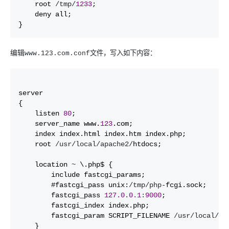
    root 
/tmp/
1233
;

    deny all;

}
编辑
www.123.com.conf文件，写入如下内容：
server

{

    listen 
80
; 

    server_name www.
123
.com;

    index index.html index.htm index.php;

    root 
/usr/local/apache2/
htdocs;

    location 
~
 \.php$ {

        include fastcgi_params;

        #fastcgi_pass unix:
/tmp/php-
fcgi.sock;

        fastcgi_pass 
127.0
.
0.1
:
9000
;

        fastcgi_index index.php;

        fastcgi_param SCRIPT_FILENAME 
/usr/local/ap
    }   
