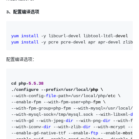
3、配置编译选项
yum
install
 -y libcurl-devel libtool-ltdl-
yum
install
 -y pcre pcre-devel apr apr-devel zlib-d
配置编译选项：
cd php-
5.5
.
38
.
/configure --prefix=/usr/local/
--with-config-
file
-path=/usr/local/php/
--enable-fpm --with-fpm-user=php-
--with-fpm-group=php-fpm --with-mysql=/usr/local/
--with-mysql-sock=/tmp/mysql.sock --with-libxml-
dir
--with-gd --with-jpeg-
dir
 --with-png-
dir
 --with-fre
--with-iconv-
dir
 --with-zlib-
dir
 --with-mcrypt --en
--enable-gd-native-ttf --enable-
ftp
 --enable-