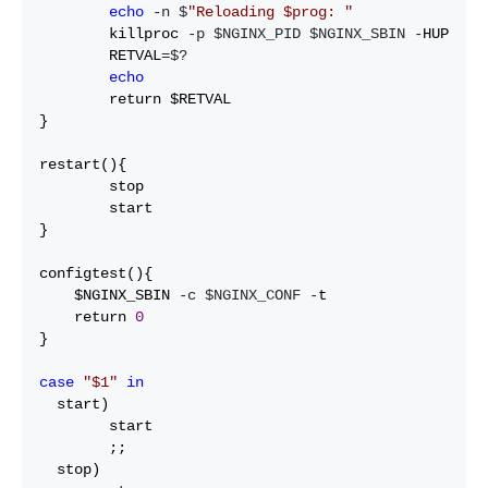
echo
 -n $
"
Reloading $prog: 
"
        killproc 
-p $NGINX_PID $NGINX_SBIN -
HUP

        RETVAL
=$?

echo
        return $RETVAL

}

restart(){

        stop

        start

}

configtest(){

    $NGINX_SBIN 
-c $NGINX_CONF -
t

    return 
0
}

case
"
$1
"
in
  start)

        start

        ;;

  stop)
