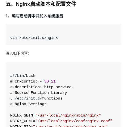
五、Nginx启动脚本和配置文件
1、编写启动脚本并加入系统服务
vim /etc/init.d/nginx
写入如下内容：
#!/bin/
bash

# chkconfig: 
- 
30
21
# description: http service.

# Source Function Library

. 
/etc/init.d/
functions

# Nginx Settings

NGINX_SBIN
=
"
/usr/local/nginx/sbin/nginx
"
NGINX_CONF
=
"
/usr/local/nginx/conf/nginx.conf
"
NGINX_PID
=
"
/usr/local/nginx/logs/nginx.pid
"