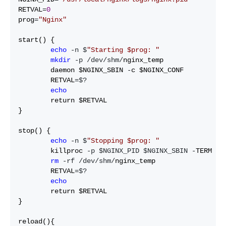
RETVAL
=
0
prog
=
"
Nginx
"
start() {

echo
 -n $
"
Starting $prog: 
"
mkdir
 -p /dev/shm/
nginx_temp

        daemon $NGINX_SBIN 
-
c $NGINX_CONF

        RETVAL
=$?

echo
        return $RETVAL

}

stop() {

echo
 -n $
"
Stopping $prog: 
"
        killproc 
-p $NGINX_PID $NGINX_SBIN -
TERM

rm
 -rf /dev/shm/
nginx_temp

        RETVAL
=$?

echo
        return $RETVAL

}

reload(){
