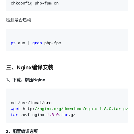
chkconfig php-fpm on
检测是否启动
ps
 aux | 
grep
 php-fpm
三、Nginx编译安装
1、下载、解压Nginx
cd /usr/local/
wget
 http:
//
nginx.org/download/nginx-1.8.0.tar.gz
tar
 zxvf nginx-
1.8
.
0
.
tar
.gz
2、配置编译选项