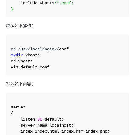
    include vhosts
/*
.conf;

}
继续如下操作：
cd /usr/local/nginx/
mkdir
 vhosts

cd vhosts

vim default.conf
写入如下内容：
server

{

    listen 
80
 default;

    server_name localhost;

    index index.html index.htm index.php;
