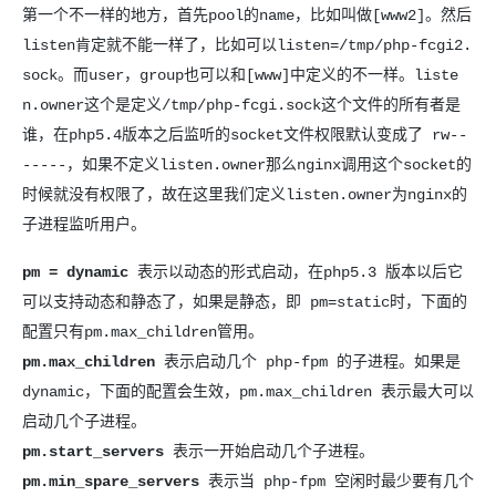
第一个不一样的地方，首先pool的name，比如叫做[www2]。然后
listen肯定就不能一样了，比如可以listen=/tmp/php-fcgi2.
sock。而user，group也可以和[www]中定义的不一样。liste
n.owner这个是定义/tmp/php-fcgi.sock这个文件的所有者是
谁，在php5.4版本之后监听的socket文件权限默认变成了 rw--
-----，如果不定义listen.owner那么nginx调用这个socket的
时候就没有权限了，故在这里我们定义listen.owner为nginx的
子进程监听用户。
pm = dynamic
表示以动态的形式启动，在php5.3 版本以后它
可以支持动态和静态了，如果是静态，即 pm=static时，下面的
配置只有pm.max_children管用。
pm.max_children
表示启动几个 php-fpm 的子进程。如果是
dynamic，下面的配置会生效，pm.max_children 表示最大可以
启动几个子进程。
pm.start_servers
表示一开始启动几个子进程。
pm.min_spare_servers
表示当 php-fpm 空闲时最少要有几个