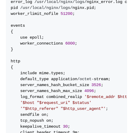
error_log 
/usr/local/nginx/logs/
nginx_error.log crit
pid 
/usr/local/nginx/logs/
nginx.pid;

worker_rlimit_nofile 
51200
;

events

{   

    use epoll;

    worker_connections 
6000
;

}

http

{

    include mime.types;

    default_type application
/octet-
stream;

    server_names_hash_bucket_size 
3526
;

    server_names_hash_max_size 
4096
;

    log_format combined_realip 
'
$remote_addr $http_
'
$host "$request_uri" $status
'
'
"$http_referer" "$http_user_agent"
'
;

    sendfile on; 

    tcp_nopush on; 

    keepalive_timeout 
30
; 

    client_header_timeout 3m; 
