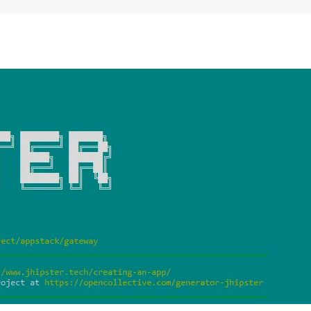
AI 应用
10分钟微调：让0.6B模型媲美235B模
多模态数据信
型
依托云原生高可用架构,实现Dify私有化部署
用1%尺寸在特定领域达到大模型90%以上效果
一个 AI 助手
超强辅助，Bol
即刻拥有 DeepSeek-R1 满血版
在企业官网、通讯软件中为客户提供 AI 客服
多种方案随心选，轻松解锁专属 DeepSeek