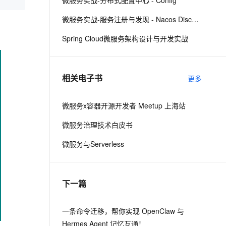
微服务实战-分布式配置中心 - Config
微服务实战-服务注册与发现 - Nacos Discovery
息提取
与 AI 智能体进行实时音视频通话
Spring Cloud微服务架构设计与开发实战
从文本、图片、视频中提取结构化的属性信息
构建支持视频理解的 AI 音视频实时通话应用
t.diy 一步搞定创意建站
构建大模型应用的安全防护体系
通过自然语言交互简化开发流程,全栈开发支持
通过阿里云安全产品对 AI 应用进行安全防护
相关电子书
更多
微服务x容器开源开发者 Meetup 上海站
微服务治理技术白皮书
微服务与Serverless
下一篇
一条命令迁移，帮你实现 OpenClaw 与
Hermes Agent 记忆互通！