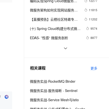
安全
编码实现Spring Cloud微服务负
12277
我要投诉
e-1.1-I2V
Cosyvoice-V3-Flash
PolarDB
上云场景组合购
Milvus 弹性伸缩功能新增节
伴
载均衡调用（eureka、ribbon）
漫剧创作，剧本、分镜、视频高效生成
100%兼容MySQL、PostgreSQL，兼容Oracle，支持集中和分布式
覆盖90%+业务场景，专享组合折扣价
点支持范围
畅自然，细节丰富
高表现力语音合成大模型，语音克隆听感自然
微服务架构如何实现网站服务垂
11815
VPN
直化拆分
ernetes 版 ACK
云聚AI 严选权益
【直播预告】云栖社区特邀专家
AI 原生数据库服务发布
11202
SSL 证书
2V
Fun-ASR
，一键激活高效办公新体验
理容器应用的 K8s 服务
精选AI产品，从模型到应用全链提效
Agent 数据网关
卢春梦：Spring Cloud 微服务核
文戏情感细腻自然，动作戏激烈拳拳到肉，实现更强表演能力
支持中英文自由切换，具备更强的噪声鲁棒性
(十) Spring Cloud构建分布式微服
堡垒机
9574
心组件集 mica 的设计思路
AI 用量加速计划
务架构 - SSO单点登录之
云原生数据库 PolarDB
防火墙
EDAS- ”性感“ 微服务剖析
8877
、识别商机，让客服更高效、服务更出色。
新老同享，达量后返
Agentic Database 发布
OAuth2.0登录认证(1)
主机安全
应用
微服务架构中基于DNS的服务发现
8103
王东：微服务下的APM全链路监控
8026
千问办公
NEW
AI 应用及服务市场
的智能体编程平台
一站式AI生产力平台
微服务架构上云最佳实践
7655
相关课程
更多
AI 应用
伶鹊
企业级人与Agent协作平台，接入和调度多个数字员工
智能客服平台，对话机器人、对话分析、智能外呼
大模型
微服务实战-RocketMQ Binder
大模型服务平台百炼 - 全妙
自然语言处理
微服务实战-服务熔断 - Sentinel
应用创作平台
多模态内容创作工具，已接入 DeepSeek
数据标注
微服务实战-Service Mesh与Istio
机器学习