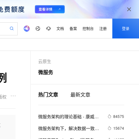
文档
备案
控制台
注册
登录
验
作计划
器
AI 活动
专业服务
服务伙伴合作计划
开发者社区
加入我们
产品动态
服务平台百炼
阿里云 OPC 创新助力计划
云原生
一站式生成采购清单，支持单品或批量购买
可编辑精美 PPT 文稿
S产品伙伴计划（繁花）
峰会
CS
造的大模型服务与应用开发平台
Agency Agents：拥有专属领域专家
AI 生产力先锋
Al MaaS 服务伙伴赋能合作
域名
博文
Careers
至高可申请百万元
Qwen3.8-Max 模型上线
微服务
例
 轻松生成专业的 PPT
开启高性价比 AI 编程新体验
弹性可伸缩的云计算服务
先锋实践拓展 AI 生产力的边界
多领域专家智能体,一键组建 AI 虚拟交付团队
Token 补贴，五大权
计划
海大会
伙伴信用分合作计划
商标
问答
社会招聘
益加速 OPC 成功
帕鲁游戏服务器
SS
HappyHorse 打造一站式影视创作平台
飞天发布时刻
HOT
Open Search 向量检索版支
划
备案
电子书
校园招聘
联机服务器，轻松开启游戏
视频创作，一键激活电商全链路生产力
稳定、安全、高性价比、高性能的云存储服务
所见，即是所愿
持视频检索 Pipeline 功能
可视化编排打通从文字构思到成片全链路闭环
热门文章
最新文章
更多支持
版权
划
公司注册
镜像站
视频生成
语音识别与合成
 智能体与工作流应用
漫剧工坊：一站式动画创作平台
AI 实训营
应用身份服务 (IDaaS)
合作伙伴培训与认证
划
上云迁移
站生成，高效打造优质广告素材
全接入的云上超级电脑
通过阿里云百炼高效搭建AI应用,助力高效开发
快速生产连贯的高质量长漫剧
从基础到进阶，Agent 创客手把手教你
OpenClaw 管理能力上线
微服务架构的理论基础 - 康威定
lScope
84575
我要反馈
e-1.1-T2V
Qwen3-TTS-Flash
查询合作伙伴
n Alibaba Cloud ISV 合作
代维服务
律
建企业门户网站
10 分钟搭建微信、支付宝小程序
这
MaxCompute MaxFrame 提
畅细腻的高质量视频
离线语音合成大模型，多语言方言自适应，低延迟高稳定
微服务架构下，解决数据一致性
15674
创新加速
ope
登录合作伙伴管理后台
我要建议
站，无忧落地极速上线
以可视化方式快速构建移动和 PC 门户网站
国内短信简单易用，安全可靠，秒级触达，全球覆盖200+国家和地区。
高效部署网站，快速应用到小程序
供自动弹性内存功能
问题的实践