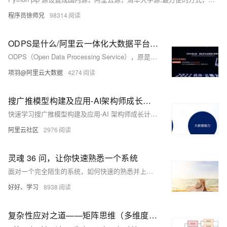
程序员徐师兄
98314
ODPS是什么/阿里云一体化大数据平台ODPS的前世今生
ODPS（Open Data Processing Service），原是阿里云从 09年开始自研的大规模批量计算引擎，2016 年更名为MaxCompute。2022云栖大会上，阿里云ODPS全新升级为一体化大数据平台，存储、调度、元数据一体化融合 ，从 Processing 升级为 Platform，即 Open Data Platform and Service。提供了离线计算、实时交互式分析、机器学习等可扩展的智能计算引擎，满足用户多元化数据计算需求。
项羽@阿里云大数据
4274
搜广推模型构建及应用-AI架构师成长计划(二）|学习笔记
快速学习搜广推模型构建及应用-AI 架构师成长计划(二）。
阿里云社区
2976
灵魂 36 问，让你快速熟悉一个系统
面对一个完全陌生的系统，如何快速的熟悉并上手？本文将从三个方面进行总结，提供一个系统的方法，同时也可以用来 review 已有的系统，查漏补缺。
好好、学习
8938
复杂性应对之道——矩阵思维（多维度思考）