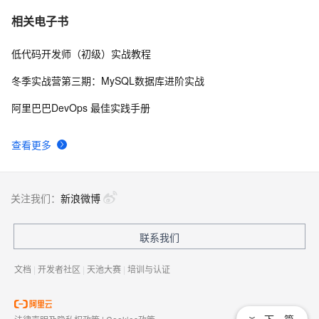
C语言项目参考解答：全正整数后再计算
655
7
相关电子书
低代码开发师（初级）实战教程
俗人解读 三维渲染 的工作过程
4
8
冬季实战营第三期：MySQL数据库进阶实战
国土档案管理信息系统【档案著录】-他项权利类档案
581
9
阿里巴巴DevOps 最佳实践手册
著录
使用TWO_TASK或者LOCAL环境变量?
587
10
查看更多
关注我们：
新浪微博
联系我们
文档
|
开发者社区
|
天池大赛
|
培训与认证