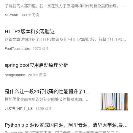
了解我的人都知道，我一直在致力于应用架构和代码复杂度的治理。 这两天在看零售通商品域的代码。面对零售通如此复杂的业务场景，如何在架构和代码层面进行应对，是一个新课题。针对该命题，我进行了比较细致的思考和研究。
ali-frank
38972
HTTP3版本和实现验证
这篇文章详细介绍了HTTP3协议及其与HTTP2的比较，解释了HTTP3基于QUIC协议的工作原理，包括0-RTT恢复、H3-29草案等技术细节，并提供了验证网站HTTP3支持和浏览器支持的工具和方法。
FeelTouchLabs
2573
spring boot应用启动原理分析
hengyunabc
20705
是什么让一段20行代码的性能提升了10倍
性能优化显而易见的好处是能够节约机器资源。如果一个有2000台服务器的应用，整体性能提升了10%，理论上来说，就相当于节省了200台的机器。除了节省机器资源外，性能好的应用相对于性能差的应用，在应对流量突增时更不容易达到机器的性能瓶颈，在同样流量场景下进行机器扩容时，也只需要更少的机器，从而能够更快的完成扩容、应急操作。所以，性能好的应用相对于性能差的应用在稳定性方面也更胜一筹。
开发者小助手_LS
3396
Python pip 源设置成国内源，阿里云源，清华大学源,最方便的方式，都在这里了
Python pip 源设置成国内源，阿里云源，清华大学源,最方便的方式，都在这里了