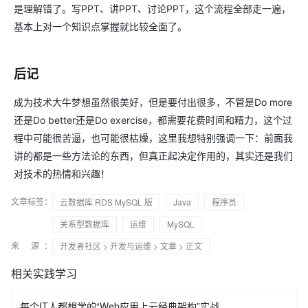
是理解错了。写PPT、讲PPT、讨论PPT，这个流程全部走一遍，
基本上对一个知识点掌握就比较全面了。
后记
成为技术大牛梦想虽然很美好，但是要付出很多，不管是Do more
还是Do better还是Do exercise，都需要花费时间和精力，这个过
程中可能很苦逼，也可能很枯燥，这里我想特别强调一下：前面我
讲的都是一些方法论的东西，但真正起决定作用的，其实还是我们
对技术的热情和兴趣！
文章标签：
云数据库 RDS MySQL 版
Java
程序员
关系型数据库
运维
MySQL
来 源：
开发者社区
>
开发与运维
>
文章
> 正文
相关实践学习
每个IT人都想学的“Web应用上云经典架构”实战