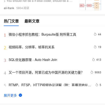
> You should not be a if-else coder, should be a complexity conquer. -Frank # 前言 这篇文章，是对之前我在[《一文教会你如何写复杂业务代码》](https://www.atatech.org/articles/146064)说的“自上而下的结构化分解 + 自下而上的抽象建模”方法论的升级。因为在之前的方法论中，我
ali-frank
5804
热门文章
最新文章
微信小程序抓包教程：Burpsuite版 附所需工具
44
1
视频码率、分辨率、帧率的关系
19
2
SQL优化器原理 - Auto Hash Join
413
3
又一个项目开源，阿里已成为中国开源的关键力量？
9063
4
RTMP、RTSP、HTTP视频协议详解（附：直播流地址、
5
5
播放软件）
谷歌CEO皮查伊：对重返中国持开放态度
753
6