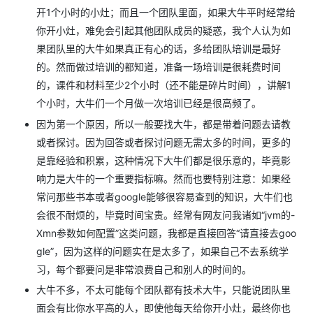
开1个小时的小灶；而且一个团队里面，如果大牛平时经常给
你开小灶，难免会引起其他团队成员的疑惑，我个人认为如
果团队里的大牛如果真正有心的话，多给团队培训是最好
的。然而做过培训的都知道，准备一场培训是很耗费时间
的，课件和材料至少2个小时（还不能是碎片时间），讲解1
个小时，大牛们一个月做一次培训已经是很高频了。
因为第一个原因，所以一般要找大牛，都是带着问题去请教
或者探讨。因为回答或者探讨问题无需太多的时间，更多的
是靠经验和积累，这种情况下大牛们都是很乐意的，毕竟影
响力是大牛的一个重要指标嘛。然而也要特别注意：如果经
常问那些书本或者google能够很容易查到的知识，大牛们也
会很不耐烦的，毕竟时间宝贵。经常有网友问我诸如“jvm的-
Xmn参数如何配置”这类问题，我都是直接回答“请直接去goo
gle”，因为这样的问题实在是太多了，如果自己不去系统学
习，每个都要问是非常浪费自己和别人的时间的。
大牛不多，不太可能每个团队都有技术大牛，只能说团队里
面会有比你水平高的人，即使他每天给你开小灶，最终你也