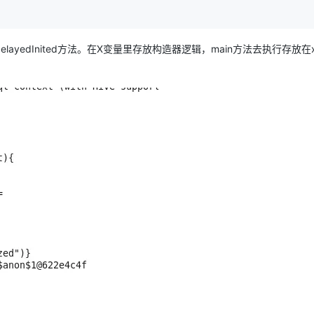
AI 应用
10分钟微调：让0.6B模型媲美235B模
多模态数据信
layedInited方法。在X变量里存放构造器逻辑，main方法去执行存放在
型
依托云原生高可用架构,实现Dify私有化部署
用1%尺寸在特定领域达到大模型90%以上效果
一个 AI 助手
超强辅助，Bol
即刻拥有 DeepSeek-R1 满血版
在企业官网、通讯软件中为客户提供 AI 客服
多种方案随心选，轻松解锁专属 DeepSeek