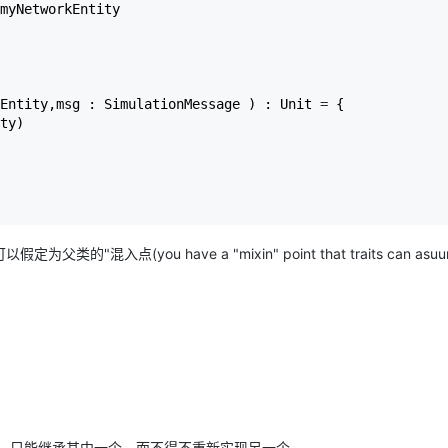
myNetworkEntity

Entity,msg : SimulationMessage ) : Unit 
=
 {

ty)

you have a "mixin" point that traits can asuum
时，只能继承其中一个，而不得不重新实现另一个。