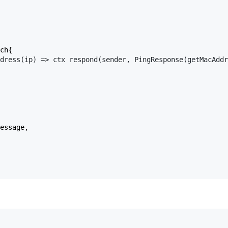
ch{

dress(ip) => ctx respond(sender, PingResponse(getMacAddr
essage,
