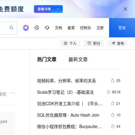
文档
备案
控制台
注册
登录
个人
积分
发布
验
作计划
器
AI 活动
专业服务
服务伙伴合作计划
开发者社区
加入我们
产品动态
服务平台百炼
阿里云 OPC 创新助力计划
热门文章
最新文章
一站式生成采购清单，支持单品或批量购买
io：打造专属 AI 语音助手
S产品伙伴计划（繁花）
峰会
CS
造的大模型服务与应用开发平台
一句话生成原生可编辑精美 PPT 文稿
AI 生产力先锋
Al MaaS 服务伙伴赋能合作
域名
博文
Careers
至高可申请百万元
Qwen3.8-Max 模型上线
开启高性价比 AI 编程新体验
弹性可伸缩的云计算服务
Qwen-Audio-3.0-Realtime 端到端实时语音角色扮演
输入一句话想法, 轻松生成专业的 PPT
先锋实践拓展 AI 生产力的边界
Token 补贴，五大权
计划
海大会
伙伴信用分合作计划
商标
问答
社会招聘
视频码率、分辨率、帧率的关系
25
益加速 OPC 成功
eek-V4-Pro
SS
一键部署幻兽帕鲁游戏服务器
飞天发布时刻
HOT
Open Search 向量检索版支
划
备案
电子书
校园招聘
pSeek-V4-Pro
视频创作，一键激活电商全链路生产力
稳定、安全、高性价比、高性能的云存储服务
一键购买专属联机服务器，轻松开启游戏
所见，即是所愿
持视频检索 Pipeline 功能
更多支持
Scala学习笔记（2）-基础语法
8518
版权
划
公司注册
镜像站
视频生成
语音识别与合成
专属 QwenPaw
漫剧工坊：一站式动画创作平台
AI 实训营
HOT
应用身份服务 (IDaaS)
剑池CDK开发工具介绍  |  《平头哥
21
合作伙伴培训与认证
划
上云迁移
站生成，高效打造优质广告素材
全接入的云上超级电脑
从聊天伙伴进化为能主动干活的本地数字员工
快速生产连贯的高质量长漫剧
从基础到进阶，Agent 创客手把手教你
OpenClaw 管理能力上线
剑池CDK快速上手指南》第一章
lScope
我要反馈
e-1.1-T2V
Qwen3-TTS-Flash
SQL优化器原理 - Auto Hash Join
10
查询合作伙伴
n Alibaba Cloud ISV 合作
代维服务
建企业门户网站
10 分钟搭建微信、支付宝小程序
yed
MaxCompute MaxFrame 提
畅细腻的高质量视频
离线语音合成大模型，多语言方言自适应，低延迟高稳定
创新加速
微信小程序抓包教程：Burpsuite版 
ope
登录合作伙伴管理后台
44
我要建议
站，无忧落地极速上线
以可视化方式快速构建移动和 PC 门户网站
国内短信简单易用，安全可靠，秒级触达，全球覆盖200+国家和地区。
高效部署网站，快速应用到小程序
供自动弹性内存功能
附所需工具