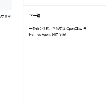
息提取
与 AI 智能体进行实时音视频通话
下一篇
x变量里
从文本、图片、视频中提取结构化的属性信息
构建支持视频理解的 AI 音视频实时通话应用
t.diy 一步搞定创意建站
构建大模型应用的安全防护体系
一条命令迁移，帮你实现 OpenClaw 与
通过自然语言交互简化开发流程,全栈开发支持
通过阿里云安全产品对 AI 应用进行安全防护
Hermes Agent 记忆互通！