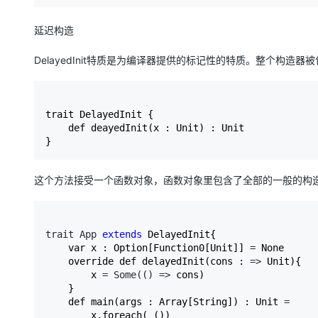
存储
天池大赛
Qwen3.7-Plus
云解析DNS
解决方案免费试用 新老
电子合同
最高领取价值200元试用
能看、能想、能动手的多模
安全
网络与CDN
延迟构造
AI 算法大赛
畅捷通
大数据开发治理平台 Data
AI 产品 免费试用
网络
安全
云开发大赛
DelayedInit特质是为编译器提供的标记性的特质。整个构造器被包
Qwen3-VL-Plus
Tableau 订阅
1亿+ 大模型 tokens 和 
可观测
入门学习赛
中间件
AI空中课堂在线直播课
云防火墙
140+云产品 免费试用
上云与迁云
云原生的云上边界网络安全
产品新客免费试用，最长1
trait DelayedInit {

数据库
生态解决方案
    def deayedInit(x : Unit) : Unit

大模型服务
企业出海
大模型ACA认证体验
}
大数据计算
助力企业全员 AI 认知与能
行业生态解决方案
千问AI平台-Token Plan
政企业务
媒体服务
这个方法接受一个函数对象，函数对象里包含了全部的一般的构
开发者生态解决方案
企业服务与云通信
千问AI平台-模型体验
AI 开发和 AI 应用解决
在线体验全尺寸、多种模态
域名与网站
trait App 
extends
 DelayedInit{

    var x : Option[Function0[Unit]] 
=
 None

Happy 系列大模型
终端用户计算
    override def delayedInit(cons : 
=>
 Unit){

        x 
= Some(() =>
 cons)

Serverless
    }

    def main(args : Array[String]) : Unit 
=
        x.foreach(_())

开发工具