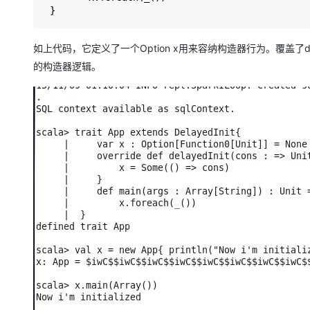
大模型解决方案
 }
迁移与运维管理
快速部署 Dify，高效搭建 
如上代码，它定义了一个Option x用来容纳构造器行为。覆盖了de
专有云
的构造器逻辑。
10 分钟在聊天系统中增加