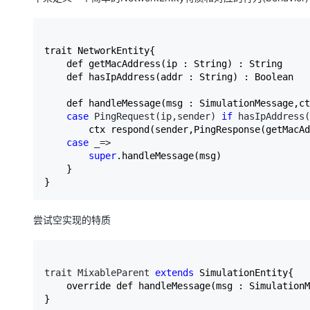
trait NetworkEntity{

    def getMacAddress(ip : String) : String

    def hasIpAddress(addr : String) : Boolean

    def handleMessage(msg : SimulationMessage,ct
case
 PingRequest(ip,sender) 
if
 hasIpAddress(
        ctx respond(sender,PingResponse(getMacAd
case
 _=>

super
.handleMessage(msg)

    }

}
尝试空实现的特质
trait MixableParent 
extends
 SimulationEntity{

    override def handleMessage(msg : SimulationM
}
