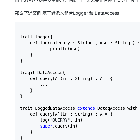
那么下述案例 基于继承来组合Logger 和 DataAccess
trait logger{

    def log(category : String , msg : String ) :
            println(msg)

    }

}

traqit DataAccess{

    def query[A](in : String) : A 
=
 {

        ...

    }

}

trait LoggedDataAccess 
extends
 DataqAccess with 
    def query[A](in : String) : A 
=
 {

        log(
"QUERRY"
, in)

super
.query(in)

    }

}