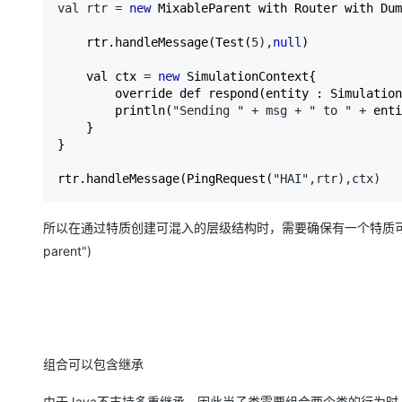
val rtr = 
new
 MixableParent with Router with Dum
    rtr.handleMessage(Test(
5),
null
)

    val ctx 
= 
new
 SimulationContext{

        override def respond(entity : Simulation
        println(
"Sending " + msg + " to " +
 enti
    }

}

rtr.handleMessage(PingRequest(
"HAI",rtr),ctx)
所以在通过特质创建可混入的层级结构时，需要确保有一个特质可以假定为父类的"混入点(
parent")
组合可以包含继承
由于Java不支持多重继承，因此当子类需要组合两个类的行为