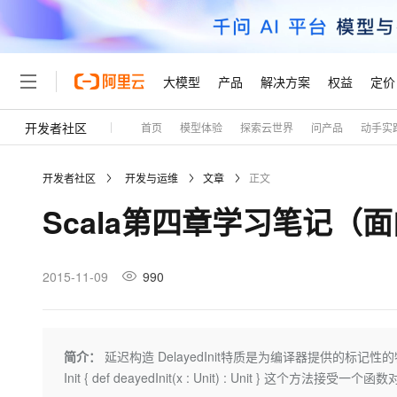
大模型
产品
解决方案
权益
定价
开发者社区
首页
模型体验
探索云世界
问产品
动手实
大模型
产品
解决方案
权益
定价
云市场
伙伴
服务
了解阿里云
精选产品
精选解决方案
普惠上云
产品定价
精选商城
成为销售伙伴
售前咨询
为什么选择阿里云
千问AI平台
开发者社区
开发与运维
文章
正文
了解云产品的定价详情
大模型服务平台百炼
千问办公，解锁你的工作
普惠上云 官方力荐
分销伙伴
在线服务
网站建设
什么是云计算
大
Scala第四章学习笔记（
大模型服务与应用平台
企业级Agent产品，直接
云服务器38元/年起，超
咨询伙伴
多端小程序
技术领先
云上成本管理
售后服务
轻量应用服务器
Agency Agents：拥
官方推荐返现计划
大模型
精选产品
精选解决方案
Salesforce 国际版订阅
稳定可靠
管理和优化成本
推荐新用户得奖励，单订单
销售伙伴合作计划
2015-11-09
990
自助服务
友盟天域
安全合规
人工智能与机器学习
AI
文本生成
云数据库 RDS
HappyHorse 打造一
云工开物
无影生态合作计划
在线服务
观测云
分析师报告
高校专属算力普惠，学生认
计算
互联网应用开发
Qwen3.8-Max
HOT
Salesforce On Alibaba C
工单服务
Tuya 物联网平台阿里云
研究报告与白皮书
人工智能平台 PAI
快速拥有专属 OpenClaw
简介：
延迟构造 DelayedInit特质是为编译器提供的标记性的特质
大模
Consulting Partner 合
大数据
容器
智能体时代全能旗舰模型
免费试用
短信专区
一站式AI开发、训练和推
Init { def deayedInit(x : Unit) : Unit } 这个方法接受
蓝凌 OA
AI 大模型销售与服务生
现代化应用