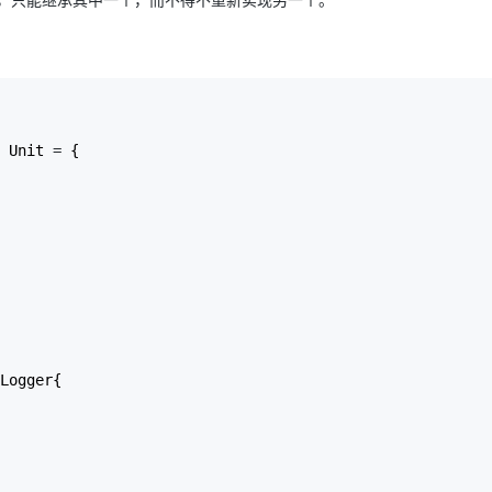
 Unit 
=
 {

Logger{
