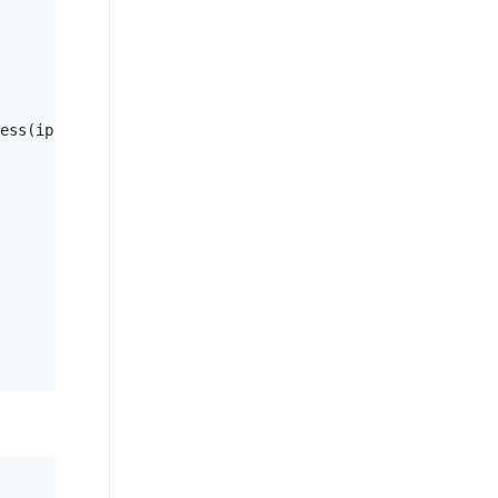
ess(ip), 
this
))
