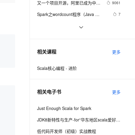
安全
又一个项目开源，阿里已成为中国
我要投诉
e-1.1-I2V
Cosyvoice-V3-Flash
9061
PolarDB
上云场景组合购
Milvus 弹性伸缩功能新增节
伴
开源的关键力量？
漫剧创作，剧本、分镜、视频高效生成
100%兼容MySQL、PostgreSQL，兼容Oracle，支持集中和分布式
覆盖90%+业务场景，专享组合折扣价
点支持范围
畅自然，细节丰富
高表现力语音合成大模型，语音克隆听感自然
VPN
Spark之wordcount程序（Java 
7
Scala）
ernetes 版 ACK
云聚AI 严选权益
AI 原生数据库服务发布
SSL 证书
《快学Scala》第六章 对象 第七章 包
1
2V
Fun-ASR
，一键激活高效办公新体验
理容器应用的 K8s 服务
精选AI产品，从模型到应用全链提效
Agent 数据网关
和引入
文戏情感细腻自然，动作戏激烈拳拳到肉，实现更强表演能力
支持中英文自由切换，具备更强的噪声鲁棒性
堡垒机
scala 学习笔记(01) 函数定义、分
663
AI 用量加速计划
云原生数据库 PolarDB
支、循环、异常处理、递归
防火墙
、识别商机，让客服更高效、服务更出色。
scala简要：高级函数和高级类型
新老同享，达量后返
Agentic Database 发布
1
相关课程
更多
主机安全
应用
Scala核心编程 - 进阶
千问办公
NEW
AI 应用及服务市场
的智能体编程平台
一站式AI生产力平台
AI 应用
伶鹊
相关电子书
更多
企业级人与Agent协作平台，接入和调度多个数字员工
智能客服平台，对话机器人、对话分析、智能外呼
大模型
大模型服务平台百炼 - 全妙
Just Enough Scala for Spark
自然语言处理
应用创作平台
多模态内容创作工具，已接入 DeepSeek
数据标注
JDK8新特性与生产-for“华东地区scala爱好者聚会”
机器学习
低代码开发师（初级）实战教程