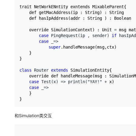
trait NetWorkENntity exntends MixableParent{

    def getMacAddress(ip : String) : String 

    def hasIpAddress(addr : String ) : Boolean

    override SimulationContext) : Unit 
=
 msg mat
case
 PingRequest(ip , sender) 
if
 hasIpAd
case
 _=>

super
.handleMessage(msg,ctx)

    }

}

class
 Router 
extends
 SimulationEntity{

    override def handleMessage(msg : SimulationM
case
 Test(x) => println("YAY!" +
 x)

case
 _=>
    }

}
和Simulation类交互