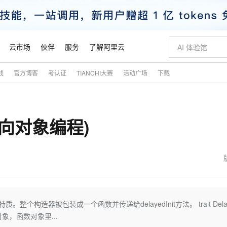
云市场
伙伴
服务
了解阿里云
践
官方博客
考认证
TIANCHI大赛
活动广场
下载
AI 特惠
数据与 API
成为产品伙伴
企业增值服务
最佳实践
价格计算器
AI 场景体
基础软件
产品伙伴合
阿里云认证
市场活动
配置报价
大模型
自助选配和估算价格
新方式
睿译宝，AI翻译排版一步到位
智启 AI 普惠权益
产品生态集成认证中心
企业支持计划
云上春晚
域名与网站
千问官方 MaaS 平台，为开发者和 Agent 而生，新用户赠送 1 亿 + tokens 额度
Qwen Aud
AI Coding
阿里云Maa
2026 阿里云
云服务器 E
为企业打
数据集
Windows
大模型认证
模型
NEW
NEW
面向对象编程)
交付可用成果
值低价云产品抢先购
上传文档即自动完成翻译和格式还原
至高享 1亿+免费 tokens，加速 Al 应用落地
提供智能易用的域名与建站服务
智能编程，一键
安全可靠、
产品生态伙伴
专家技术服务
云上奥运之旅
弹性计算合作
阿里云中企出
手机三要素
宝塔 Linux
全部认证
价格优势
有专属领域专家
GLM-5.2：长任务时代开源旗舰模型
阿里云 OPC 创新助力计划
千问大模型
即刻拥有 DeepS
AI 电商营销
对象存储 O
大模型
产品生态伙伴工作台
企业增值服务台
云栖战略参考
云存储合作计
云栖大会
身份实名认证
CentOS
训练营
推动算力普惠，释放技术红利
最高返9万
多领域专家智能体,一键组建 AI 虚拟交付团队
快速构建应用程序和网站，即刻迈出上云第一步
至高百万元 Token 补贴，加速一人公司成长
多元化、高性能、安全可靠的大模型服务
真正可用的 1M 上下文,一次完成代码全链路开发
轻松解锁专属 Dee
从图文生成到
云上的中国
数据库合作计
活动全景
短信
Docker
图片和
站式影视创作平台
Hermes Agent，打造自进化智能体
Token Plan 模型订阅计划
数字证书管理服务（原SSL证书）
5 分钟轻松部署
AI 广告创作
无影云电脑
企业成长
NEW
信息公告
看见新力量
云网络合作计
OCR 文字识别
JAVA
证享300元代金券
可视化编排打通从文字构思到成片全链路闭环
全托管，含MySQL、PostgreSQL、SQL Server、MariaDB多引擎
自主进化，持久记忆，越用越聪明
Qwen3.8-Max 首发尝鲜，限时加量 10 倍，夜间低至2折
实现全站HTTPS，呈现可信的WEB访问
图文、视频一
随时随地安
魔搭 Mode
Kimi-K3
HappyHors
NEW
loud
服务实践
官网公告
金融模力时刻
Salesforce O
版
发票查验
全能环境
Claude Code + GStack 打造工程团队
千问办公，限时限量积分加倍
Qoder
低代码高效构
AI 建站
短信服务
。整个构造器被包装成一个函数并传递给delayedInit方法。 trait Dela
型
NEW
作计划
Kimi 最新旗舰模型，长程编程与推理利器
让文字生成流
计划
创新中心
魔搭 ModelSc
健康状态
理服务
让AI从“聊天伙伴”进化为能干活的“数字员工”
安装技能 GStack，拥有专属 AI 工程团队
你的AI工作搭子，覆盖日常办公高频场景
面向真实软件的智能体编程平台
0 代码专业建
一个函数对象，函数对象里...
客户案例
天气预报查询
操作系统
态合作计划