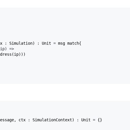
x : Simulation) : Unit 
=
 msg match{

ip) =>
dress(ip)))

essage, ctx : SimulationContext) : Unit 
=
 {}
