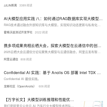
JJLIN距离
3389
AI大模型应用实践 八：如何通过RAG数据库实现大模型的私有化定制与优化
RAG技术通过融合外部知识库与大模型，实现知识动态更新与私有化定制，解决大模型知识固化、幻觉及数据安全难题。本文详解RAG原理、数据库选型（向量库、图库、知识图谱、混合架构）及应用场景，助力企业高效构建安全、可解释的智能系统。
霍格沃兹测试开发学社
2022
携多项成果亮相云栖大会，探索大模型在云通信中的创新应用与全球实践
2025云栖大会云通信分论坛聚焦大模型与云通信融合，阿里云发布智能联络中心2.0与Chat App AI助理，携手伙伴推动通信智能化升级。
阿里云通信
808
Confidential AI 实践：基于 Anolis OS 部署 Intel TDX 保护的 Qwen 模型
Confidential AI 最佳实践。
龙蜥社区（OpenAnolis）
606
【万字长文】大模型训练推理和性能优化算法总结和实践
我们是阿里云公共云 AI 汽车行业大模型技术团队，致力于通过专业的全栈 AI 技术推动 AI 的落地应用。