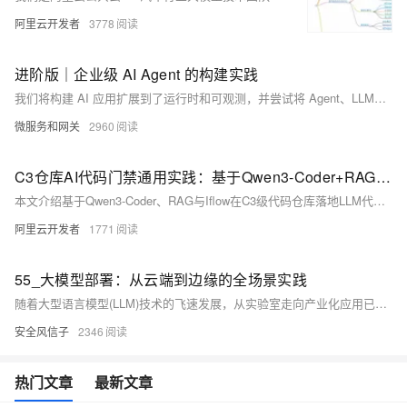
阿里云开发者
3778
进阶版｜企业级 AI Agent 的构建实践
我们将构建 AI 应用扩展到了运行时和可观测，并尝试将 Agent、LLM、MCP 服务这几者之间如何有机协作尽量清晰化，未来还会扩展到Memory、LiteMQ 等更完整的技术栈，旨在帮助大家厘清完整的企业级 AI 应用构建的最佳实践。
微服务和网关
2960
C3仓库AI代码门禁通用实践：基于Qwen3-Coder+RAG的代码评审
本文介绍基于Qwen3-Coder、RAG与Iflow在C3级代码仓库落地LLM代码评审的实践，实现AI辅助人工评审。通过CI流水线自动触发，结合私域知识库与生产代码同仓管理，已成功拦截数十次高危缺陷，显著提升评审效率与质量，具备向各类代码门禁平台复用推广的价值。（239字）
阿里云开发者
1771
55_大模型部署：从云端到边缘的全场景实践
随着大型语言模型(LLM)技术的飞速发展，从实验室走向产业化应用已成为必然趋势。2025年，大模型部署不再局限于传统的云端集中式架构，而是向云端-边缘协同的分布式部署模式演进。这种转变不仅解决了纯云端部署在延迟、隐私和成本方面的痛点，还为大模型在各行业的广泛应用开辟了新的可能性。本文将深入剖析大模型部署的核心技术、架构设计、工程实践及最新进展，为企业和开发者提供从云端到边缘的全场景部署指南。
安全风信子
2346
热门文章
最新文章