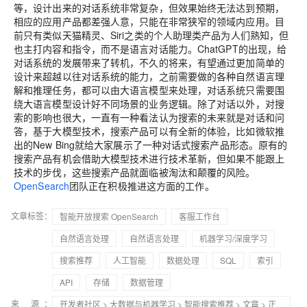
等，设计出来的对话系统非常复杂，但效果始终无法达到预期，
相应的应用产品都差强人意，只能在非常狭窄的领域内应用。目
前只有类似天猫精灵、Siri之类的个人助理类产品为人们熟知，但
也主打内容和指令，而不是语言对话能力。ChatGPT的出现，给
对话系统的发展带来了转机，不久的将来，有望通过更加简单的
设计来超越以往对话系统的能力，之前需要做的各种自然语言理
解和推理任务，都可以由大语言模型来处理，对话系统只需要围
绕大语言模型设计好不同场景的业务逻辑。除了对话以外，对搜
索的影响也很大，一直有一种看法认为搜索的未来就是对话和问
答，基于大模型技术，搜索产品可以有全新的体验，比如微软推
出的New Bing就给大家展示了一种对话式搜索产品形态。原有的
搜索产品有机会借助大模型技术进行技术革新，但如果不能跟上
技术的步伐，这些搜索产品就面临被淘汰和颠覆的风险。
OpenSearch
团队正在积极推进这方面的工作。
文章标签：
智能开放搜索 OpenSearch
客服工作台
自然语言处理
自然语言处理
机器学习/深度学习
搜索推荐
人工智能
数据处理
SQL
索引
API
存储
数据管理
来 源：
开发者社区
>
大数据与机器学习
>
智能搜索推荐
>
文章
> 正