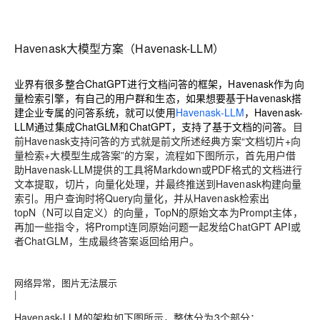
Havenask大模型方案（Havenask-LLM）
业界有很多整合ChatGPT进行文档问答的框架，Havenask作为向
量检索引擎，有自己的用户群和生态，如果想要基于Havenask搭
建企业专属的问答系统，就可以使用
Havenask-LLM
，Havenask-
LLM通过集成ChatGLM和ChatGPT，支持了基于文档的问答。
目
前Havenask支持问答的方式就是前文所述经典方案“文档切片+向
量检索+大模型生成答案”的方案，流程如下图所示，首先用户借
助Havenask-LLM提供的工具将Markdown或PDF格式的文档进行
文本提取，切片，向量化处理，并最终推送到Havenask构建向量
索引。用户查询时将Query向量化，并从Havenask检索出
topN（N可以自定义）的向量，TopN的原始文本为Prompt主体，
再加一些指令，将Prompt连同原始问题一起发给ChatGPT API或
者ChatGLM，生成最终答案返回给用户。
网络异常，图片无法展示
|
Havenask-LLM的架构如下图所示，整体分为3个部分：