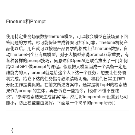
Finetune和Prompt
使用特定业务场景数据finetune模型，可以教会模型在该场景下回
答问题的方式，尽可能保证生成答案可控和可靠，finetune机制产
品化以后，用户就可以按照产品要求的格式上传finetune数据，自
动finetune出企业专属模型。对于大模型来说prompt非常重要，有
各种各样的prompt技巧，吴恩达和OpenAI还联合推出了一门如何
给ChatGPT做prompt的课程。假设把大模型当成一个具备一定思
维能力的人，prompt就是给这个人下达一个任务，想要让任务顺
利完成，给它下达的任务指令必须清晰明确，和我们日常工作中
分配工作是类似的。在前文所述方案中，通常是将TopN的检索结
果作为prompt的主体，再告诉它一些指令，比如“不懂不要瞎
说”，“参考检索结果生成答案"等，然后将temperature设置到尽可
能小，防止模型自由发挥。下面是一个简单的prompt示例：