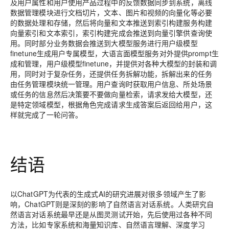
及用户属性和用户使用产品过程中的反馈数据同步到系统，离线
数据管理模块进行文档切片，文本、图片和视频的向量化等必要
的数据处理和存储，然后将向量和文本推送到索引构建服务构建
向量索引和文本索引，索引构建完成会推送到向量引擎供查询使
用。同时部分业务数据会推送到大模型服务进行用户级模型
finetune生成用户专属模型，大语言面模型服务对外提供prompt生
成和管理，用户级模型finetune，并提供对各种大模型的封装和调
用，同时对于复杂任务，还提供任务拆解功能，拆解出来的任务
由任务管理模块统一管理。用户查询时获取用户信息、所处场景
或任务的信息然后决策要不要做向量检索，请求发给大模型，还
是特定领域模型，根据角色完成请求生成答案后返回给用户，这
样就完成了一轮问答。
结语
以ChatGPT为代表的生成式AI的研究进展对很多领域产生了影
响，ChatGPT则是深刻的影响了自然语言对话系统。人类研究自
然语言对话系统最早还是从图灵测试开始，先后使用过各种不同
方法，比如专家系统和海量知识库、自然语言理解、深度学习