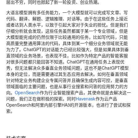
层出不穷，同时也掀起了新一轮投资、创业热潮。
大语言模型拥有多任务能力，一个大模型就可以完成写文章、写
代码、翻译、解题、逻辑推理、对话等。由于在这些任务上接近
或者达到人类水平，以致于引起大家对于失业的担忧。但是我们
仔细分析就会发现，这些任务虽然都属于某一个专业领域，但是
大模型能完成的仍然仅限于比较通用的任务，比如写代码，只能
高质量完整通用算法的代码，具体到某一个细分业务领域就无能
为力了。ChatGPT的对话能力已经比较强大，但是如果具体到垂
直领域的业务场景，也表现不佳，比如作为特定产品的智能客服
对很多问题都只能回答不知道。ChatGPT在通用任务上表现优
秀，但无法解决众多垂直业务领域问题，这也不是ChatGPT模型
本身的定位，而是需要通过其生态应用去解决。如何在垂直领域
针对特定业务构建企业专属问答并且确保生成内容可控，是垂直
领域面临的主要问题，也是从事行业搜索和问答的应用努力的方
向。
OpenSearch
作为行业智能搜索产品，其使命就是去解决这一
问题，我们正在做积极的探索。同时
Havenask
作为云产品
OpenSearch和阿里内部引擎HA3
的开源版本，也进行了尝试和探
索。