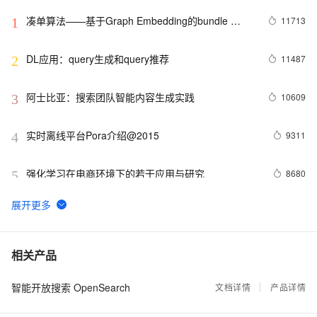
凑单算法——基于Graph Embedding的bundle 
11713
1
mining
DL应用：query生成和query推荐
11487
2
阿士比亚：搜索团队智能内容生成实践
10609
3
实时离线平台Pora介绍@2015
9311
4
强化学习在电商环境下的若干应用与研究
8680
5
基于DNN+GBDT的Query类目预测融合模型
8605
6
DCN(Deep & Cross Network)模型在手淘分类地图
8209
7
相关产品
CTR预估上的应用
智能开放搜索 OpenSearch
iGraph 2015双促复盘总结
文档详情
产品详情
8037
8