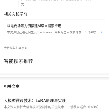
文
相关实践学习
以电商场景为例搭建AI语义搜索应用
本实验旨在通过阿里云Elasticsearch结合阿里云搜索开发工作台AI模型服
务，构建一个高效、精准的语义搜索系统，模拟电商场景，深入理解AI搜
索技术原理并掌握其实现过程。
大数据与机器学习
智能搜索推荐
相关文章
大模型微调技术：LoRA原理与实践
本文深入解析大语言模型微调中的关键技术——低秩自适应（LoRA）。通过分析全参数微调的计算瓶颈，详细阐述LoRA的数学原理、实现机制和优势特点。文章包含完整的PyTorch实现代码、性能对比实验以及实际应用场景，为开发者提供高效微调大模型的实践指南。