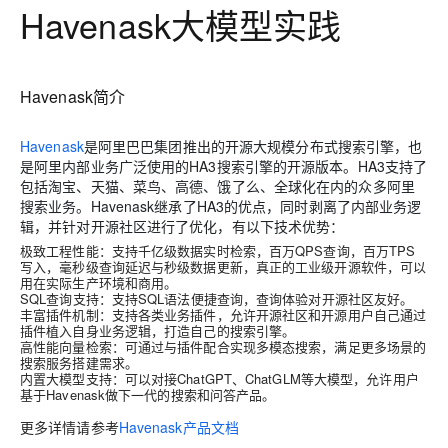
Havenask大模型实践
Havenask简介
Havenask
是阿里巴巴集团推出的开源大规模分布式搜索引擎，也
是阿里内部业务广泛使用的
HA3
搜索引擎的开源版本。HA3支持了
包括淘宝、天猫、菜鸟、高德、饿了么、全球化在内的众多阿里
搜索业务。Havenask继承了HA3的优点，同时剥离了内部业务逻
辑，并针对开源社区进行了优化，有以下技术优势：
极致工程性能：支持千亿级数据实时检索，百万QPS查询，百万TPS
写入，毫秒级查询延迟与秒级数据更新，真正的工业级开源软件，可以
用在实际生产环境和商用。
SQL查询支持：支持SQL语法便捷查询，查询体验对开源社区友好。
丰富插件机制：支持各类业务插件，允许开源社区和开源用户自己通过
插件植入自身业务逻辑，打造自己的搜索引擎。
高性能向量检索：可通过与插件配合实现多模态搜索，满足更多场景的
搜索服务搭建需求。
内置大模型支持：可以对接ChatGPT、ChatGLM等大模型，允许用户
基于Havenask做下一代的搜索和问答产品。
更多详情请参考
Havenask产品文档