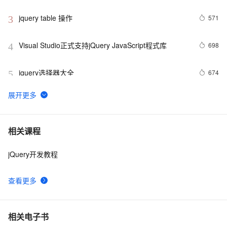
jquery table 操作
571
3
Visual Studio正式支持jQuery JavaScript程式库
698
4
jquery选择器大全
674
5
jQuery技术内幕：深入解析jQuery架构设计与实现原
642
6
理.  3.2　选择器表达式
jquery 图片滚动特效制作 slide 图片类似窗帘式滚动
513
7
相关课程
jQuery开发教程
jQuery使用手册之动态效果(6)
540
8
查看更多
Jquery checkbox全选，反选，全不选实例
508
9
JQuery动画
601
10
相关电子书