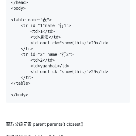
</head>

<body>

<table name="表">

    <tr id="1"name="行1">

        <td>1</td>

        <td>袁海</td>

        <td onclick="show(this)">29</td>

    </tr>

    <tr id="2" name="行2">

        <td>2</td>

        <td>yuanhai</td>

        <td onclick="show(this)">29</td>

    </tr>

</table>

</body>
获取父级元素 parent parents() closest()