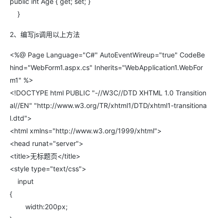
AI
媲
音
public int Age { get; set; }
从文本、图片
应
美
视
}
用
235B
频
超
模
通
强
依托云原生高可用架构,实现
2、编写js调用以上方法
型
话
辅
10
助，
用1%尺寸在特定领
构建支持
<%@ Page Language="C#" AutoEventWireup="true" CodeBe
分
Bolt.diy
hind="WebForm1.aspx.cs" Inherits="WebApplication1.WebFor
钟
即
一
构
在
刻
步
建
m1" %>
聊
拥
搞
大
<!DOCTYPE html PUBLIC "-//W3C//DTD XHTML 1.0 Transition
天
有
定
模
al//EN" "http://www.w3.org/TR/xhtml1/DTD/xhtml1-transitiona
系
DeepSeek-
创
型
l.dtd">
统
R1
意
应
中
满
建
用
<html xmlns="http://www.w3.org/1999/xhtml">
增
血
站
的
<head runat="server">
加
版
安
通过自然语言
<title>无标题页</title>
一
全
多种方案随心选，轻松解
个
防
<style type="text/css">
AI
护
input
助
体
{
手
系
width:200px;
在企业官网、通讯软件中为客
通过阿里