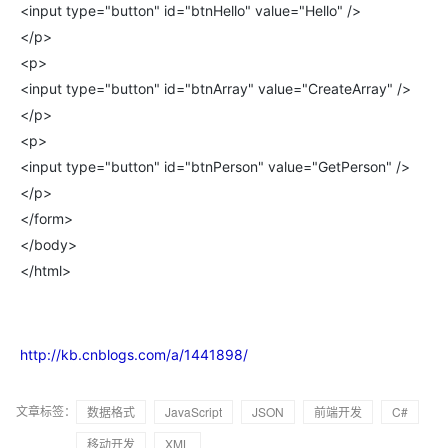
<input type="button" id="btnHello" value="Hello" />
</p>
<p>
<input type="button" id="btnArray" value="CreateArray" />
</p>
<p>
<input type="button" id="btnPerson" value="GetPerson" />
</p>
</form>
</body>
</html>
http://kb.cnblogs.com/a/1441898/
文章标签：
数据格式
JavaScript
JSON
前端开发
C#
移动开发
XML