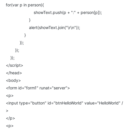
for(var p in person){
showText.push(p + ":" + person[p]);
}
alert(showText.join("\r\n"));
}
});
});
});
</script>
</head>
<body>
<form id="form1" runat="server">
<p>
<input type="button" id="btnHelloWorld" value="HelloWorld" /
>
</p>
<p>