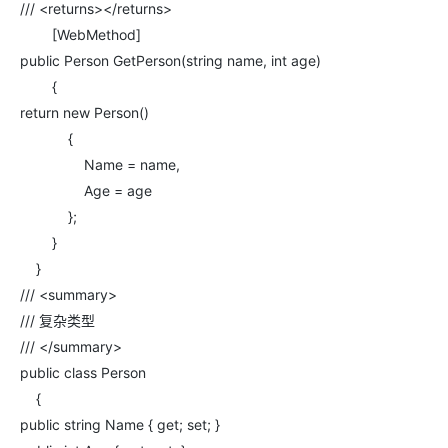
工
据
/// <returns></returns>
发
智
标
[WebMethod]
者
能
注
生
public Person GetPerson(string name, int age)
平
态
台
机
{
解
PAI
器
return new Person()
决
学
AI Native 的
方
{
习
案
Name = name,
Age = age
AI
大模型解决方
开
};
案
发
}
和
}
快
10
多
与
AI
速
分
模
AI
应
/// <summary>
部
钟
态
智
用
/// 复杂类型
署
微
数
能
解
/// </summary>
Dify，
调：
据
体
决
高
让
信
进
public class Person
方
效
0.6B
息
行
案
{
搭
模
提
实
public string Name { get; set; }
建
型
取
时