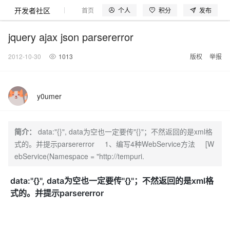
开发者社区
个人
积分
发布
首页
模型体验
探索云世界
问产品
动手实
jquery ajax json parsererror
2012-10-30
1013
版权
举报
大模型
产品
解决方案
权益
定价
云市场
伙伴
服务
了解阿里云
产品动态
精
精选解决方案
普
产
精
成
售
为
AI
价
数
成
企
天
AI
配
基
产
阿
市
创
专
服
开
加
y0umer
千问AI平台
大模型
阿里云 OPC
选
惠
品
选
为
前
什
特
格
据
为
业
池
场
置
础
品
里
场
新
业
务
发
入
创新助力计
睿译宝，AI翻译排版一
千问官方 MaaS 平台
Qwen Audio：打
一句话生成原生可编辑精美 PPT 文稿
为企业打
Agency Agents：拥有专属领域专家
NEW
NEW
PolarDB
产
上
定
商
销
咨
么
惠
计
与
产
增
大
景
报
软
伙
云
活
加
服
伙
者
我
划
上传文档即自动完成翻译和格式还原
Agentic
Qwen-Audio-3.0-Realtime 端到端实时语音角色扮演
输入一句话想法, 轻松生成专业的 PPT
多领域专家智能体,一键组建 AI 虚拟交付团队
品
云
价
城
售
询
选
算
API
品
值
赛
体
价
件
伴
认
动
速
务
伴
社
们
简介：
data:"{}", data为空也一定要传"{}"；不然返回的是xml格
Database 发
至高可申
智
伙
择
器
伙
服
验
器
合
证
合
区
GLM-5.2：长任务时代开源旗舰模型
即刻拥有 DeepSeek-V4-Pro
一键部署幻兽
HappyHorse 打造一站式影视创作平台
布
HOT
式的。并提示parsererror 1、编写4种WebService方法 [W
大模型
启
精选产品
精选解决方案
大
普
在
域
云
2026
上
请百万元
数
伴
阿
伴
务
作
作
真正可用的 1M 上下文,一次完成代码全链路开发
轻松解锁专属 DeepSeek-V4-Pro
一键购买专属联机服务器，轻松开启游戏
可视化编排打通从文字构思到成片全链路闭环
了解云产品的定价详情
AI
ebService(Namespace = "http://tempuri.
模
惠
线
名
服
阿里
云
据
AI
网
AI
Windows
域
Careers
Token 补
里
计
计
秒悟 Meoo
普
自助选配和估算价格
一站式生成采
人工智能与机器学习
AI
型
上
服
与
务
云峰
场
集
Coding
站
算
名
分
产
企
大
博
云
Hermes Agent，打造自进化智能体
5 分钟轻松部署专属 
划
高效搭建 AI 智能体与工作流应用
划
漫剧工坊：一站式动画创作平台
贴，五大
CLI 支持一
HOT
惠
服
云
务
网
器
会
景
宝塔
社
建
法
data:"{}", data为空也一定要传"{}"；不然返回的是xml格
文本
图
语
智能编程，一键
销
品
业
模
文
云
键部署项目
自主进化，持久记忆，越用越聪明
从聊天伙伴进化为能主动干活的本地数字员工
通过阿里云百炼高效搭建AI应用,助力高效开发
快速生产连贯的高质量长漫剧
权
手
权益加速
计算
互联网应用开发
务
官
站
ECS
组
Linux
商
会
设
大
伙
生
支
型
式的。并提示parsererror
生成
片
音
至阿里云账
益
阿里
阿
Al
上
价
机
平
方
合
标
招
提供智能易用的域名
安全可靠、弹性
OPC 成
赛
问
AI
伴
态
持
认
号
售
快速拥有专属 OpenClaw
Claude Code + GStack 打造工程团队
和
低代码高效构建企业门户网站
识
10 分钟搭建微信、支付宝小程序
云
里
MaaS
三
CentOS
至高享 1亿+免费 tok
大数据
台
力
购
容器
成
多
什
格
聘
答
电
集
计
证
功
MaaS
云
服务
让AI从“聊天伙伴”进化为能干活的“数字员工”
要
安装技能 GStack，拥有专属 AI 工程团队
以可视化方式快速构建移动和 PC 门户网站
备
高效部署网站，快速应用到小程序
后
视
别
百
荐
端
么
云
千
对
覆盖90
咨
本
优
商
成
划
Docker
Flink OSS 支
产品
中
伙伴
素
案
校
阿
现代化应用
炼
小
是
开
电
问
象
Qwen3.8-
Kimi-
云服务器38元/年起，超