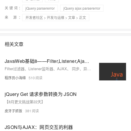
关键词：
jQuery parsererror
jQuery ajax parsererror
来 源：
开发者社区
>
开发与运维
>
文章
> 正文
相关文章
JavaWeb基础8——Filter,Listener,Ajax,Axios,JSON
Filter过滤器、Listener监听器、AJAX、 同步、异步优点和使用场景、Axios异步框架、JSON、js和JSON转换、案例，Axios + JSON 品牌列表查询和添加
程序员小海绵
510
jQuery Get 请求参数转换为 JSON
【8月更文挑战第22天】
皮牙子抓饭
381
JSON与AJAX：网页交互的利器