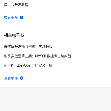
jQuery开发教程
java里json常见的转换方法
7
9
查看更多
Go 结构体与 JSON 之间的转换
8
10
相关电子书
低代码开发师（初级）实战教程
冬季实战营第三期：MySQL数据库进阶实战
阿里巴巴DevOps 最佳实践手册
查看更多