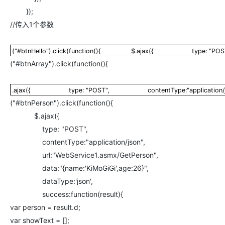
});
//传入1个参数
("#btnHello").click(function(){ $.ajax({ ty
("#btnHello").click(function(){ $.ajax({ 
("#btnArray").click(function(){
.ajax({ type: "POST", contentType:"applicat
.ajax({ type: "POST", contentType:"applic
("#btnPerson").click(function(){
$.ajax({
type: "POST",
contentType:"application/json",
url:"WebService1.asmx/GetPerson",
data:"{name:'KiMoGiGi',age:26}",
dataType:'json',
success:function(result){
var person = result.d;
var showText = [];