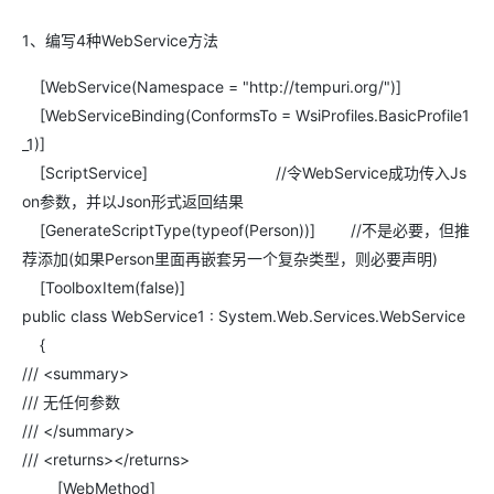
存储
服
频
与
询
全
营
认
管
势
持
伙伴
企
赋能
园
里
程
云
发
子
大
大
存
云
Max
K3
伙
专
部
务
生
销
合
证
JAVA
理
身
公
AssumeRole
计划
出
合作
招
模
云
1、编写4种WebService方法
安全
序
计
大
书
官
模
储
聚
网络与CDN
大模型服务与应用平台
伴
家
HOT
NEW
认
中
从图文生成到
成
成
份
司
型
角色自定义
（繁
海
聘
OPC
算
赛
方
型
OSS
AI
技
全
证
推动算力普惠，释放
心
自
伙
实
注
花）
大
Salesforce
镜
创
网络
[WebService(Namespace = "http://tempuri.org/")]
轻
推
严
安全
术
大
稳定、安全、高
能
AI
助
智能体时代全能旗舰模型
Kimi 最新旗舰模
管理和优化成本
伴
名
册
会
国际版订
技
百炼
入
像
销
新
模
训
量
荐
选
产
服
多元化、高性能、安
环
[WebServiceBinding(ConformsTo = WsiProfiles.BasicProfile1
广
服
弹
信
认
型
阅
术
Qwen3.7-
门
站
助
可观测
练
应
返
售
权
HappyHorse-
Qwen3-
品
务
无
中间件
境
告
上
务
性
云
用
证
_1)]
领
Flash 系列
学
力
营
用
现
益
1.1-
TTS-
数
生
影
伙
创
云
计
栖
分
友
先
模型发布
习
计
Qwen3.7-
Deepseek-
[ScriptService] //令WebService成功传入Js
上云与迁云
企
操
服
计
T2V
Flash
字
态
云
精选AI
数据库
在
作
短
迁
伴
我
算
大
合
盟
赛
划
Plus
v4-
业
作
务
划
证
伙
电
on参数，并以Json形式返回结果
线
信
移
图文、视频一
合
会
作
天
稳
合
信
要
Qoder CN
pro
企业出海
增
至高百万元 Token
系
器
书
伴
脑
AI
推荐新用户得奖励，单订单
服
大数据计算
让文字生成流
离线语音
[GenerateScriptType(typeof(Person))] //不是必要，但推
作
计
域
定
作
V1.7.0 发布
息
反
值
统
管
用
快速构建应用程序和网站，
OCR
代
务
随时随地安全接
能看、能想、能动手的多模
活
AI
最
计
划
可
荐添加(如果Person里面再嵌套另一个复杂类型，则必要声明)
Token
产
服
政企业务
计
公
馈
云
理
量
文字
维
旗舰 MoE 大模型
媒体服务
动
观
建
划
靠
佳
WordPress
Plan
品
务
云安全中心
工
[ToolboxItem(false)]
云
工
服
加
识别
服
划
短
告
全
测
站
实
HappyHorse-
Cosyvoi
模
生
台
AI BAS 智能
单
数
开
务
速
务
信
更
我
企业服务与云通信
云
景
云
安
public class WebService1 : System.Web.Services.WebService
0 代码专业建
Ubuntu
Qwen3-
1.1-
V3-
型
态
自动化模拟
发
服
践
据
物
（原
计
服
要
存
全
无
多
官
{
VL-
GLM-
I2V
Flash
订
伙
渗透攻击产
票
务
库
SSL
划
Tuya
务
高校专属算力普惠，学生认
建
储
域名与网站
合
Red
影
网
AI
企
支
Plus
5.2
安
阅
伴
品发布
查
/// <summary>
魔
RDS
证
物联
云
新老同享
议
合
规
国内短信简单易
Hat
生
公
短
短
业
持
计
工
验
全
书）
网平
搭
全托管，含MySQL、Postgr
上
图生视频，流
高表现力
/// 无任何参数
作
终端用户计算
态
告
剧/
信
划
作
成
DataWorks
我
免
视觉 Coding、空间感
1M上下文，专为长
台阿
分
SUSE
实现全站 HTTPS，呈
春
云
计
合
ModelSco
漫
/// </summary>
天
专
台
NEW
合
ChatBI 会话
要
里云
析
人
长
晚
健
费
原
划
Serverless
作
剧
气
区
/// <returns></returns>
作
支持上传临
Qwen3.8-Max 
投
版
师
工
Qoder
康
生
计
试
VPN
魔搭
AI助力短剧
Wan2.7-
Fun-
预
建
伙
时文件分析
云
诉
数
报
[WebMethod]
智
状
数
开发工具
面向真实软件的智能
划
服