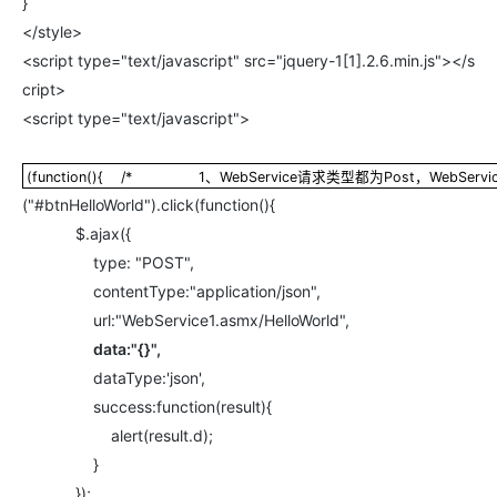
}
</style>
<script type="text/javascript" src="jquery-1[1].2.6.min.js"></s
cript>
<script type="text/javascript">
(function(){ /* 1、WebService请求类型都为Post，WebS
(function(){ /* 1、WebService请求类型都为Post，We
("#btnHelloWorld").click(function(){
$.ajax({
type: "POST",
contentType:"application/json",
url:"WebService1.asmx/HelloWorld",
data:"{}",
dataType:'json',
success:function(result){
alert(result.d);
}
});