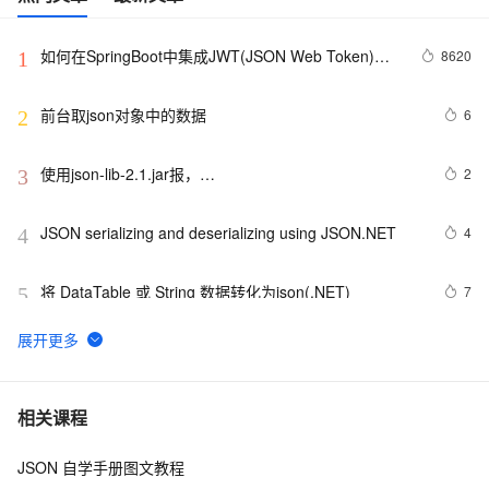
如何在SpringBoot中集成JWT(JSON Web Token)鉴
8620
1
权
前台取json对象中的数据
6
2
使用json-lib-2.1.jar报，
2
3
org.apache.struts2.json.JSONWriter can not access a 
member of class 
JSON serializing and deserializing using JSON.NET
4
4
org.apache.commons.dbcp.PoolingDataSource$PoolGuardConn
将 DataTable 或 String 数据转化为json(.NET)
7
5
Python：使用PyJWT实现JSON Web Tokens加密解密
3
6
cpp struct json相互转换
17
7
相关课程
JSON 自学手册图文教程
对象转为json字符串，时间变为时间戳的解决方法
5
8