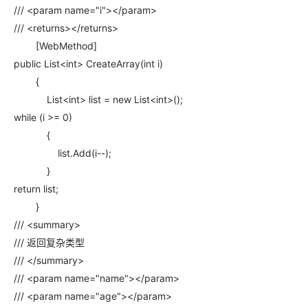
OA
企业级人与Ag
用
计
至
舰
炼-
服
锋
DataWorks
量
定
/// <param name="i"></param>
为
台
办
智能客服
划
15
1亿+ 大模型 tokens 和 
版）
应
个人版上线、团队版降价；千
务
先锋实践拓展 
制
Data Agent 驱动的一站式
服
/// <returns></returns>
公
秒
元/
用
金
小
市
系
悟
大
务
140+云
月
模
[WebMethod]
融
千
飞
云
程
场
生
统
模
产
版
伙
送.CN域名，送备案
模
问
天
public List<int> CreateArray(int i)
防
序
型
态
云端极速 AI 
品
力
AI
丰富多元化的应用模
发
伴
火
财
{
服
免
Night
解
时
平
APP
布
墙
税
务
List<int> list = new List<int>();
费
Plan
刻
AI
台-
大
开发
时
决
云原生的云上边界网络安全
管
平
试
支
应
模
模
while (i >= 0)
刻
方
理
服
台
客
用
建
持
用
型
型
所见，即是所
{
案
务
百
户
站
Qwen
产品新客免费试用，最长1
体
服
400
生
炼
list.Add(i--);
案
大
系
3.8-
验
务
电
AI
态
-
例
模
统
大
Max
平
}
话
实
伙
全
型
模
台
行
NEW
在线体验全尺寸、多种模态
训
return list;
伴
妙
型
百
业
广
夜间 5 折，Qwen/Me
营
自
}
多模态内
ACA
炼-
生
告
Happy
从基础到进阶，
然
/// <summary>
认
智
态
营
系
语
证
能
解
销
列
/// 返回复杂类型
言
体
体
决
大
/// </summary>
处
验
方
模
灵活可视化地构建企业级
理
/// <param name="name"></param>
案
助力企业全员 AI 认知与能
型
人
/// <param name="age"></param>
新一代 AI 视频生成模型
数
开