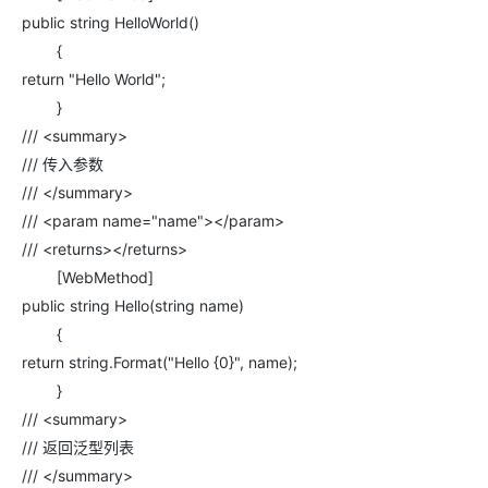
ModelScope
用
T2V
ASR
报
蓝
千
伴
上
站
据
告
能
态
据
SSL
务
public string HelloWorld()
AI
查
凌
问
培
奥
库
平
Salesforce
小
Qoder
库
证
迁移与运维管理
实
办
询
{
解
OA
研
办
训
运
合
文戏情感细腻
支持中英
台
On
CN
PolarDB
高
书
践
程
公
决
究
公，
与
之
return "Hello World";
作
PAI
Alibaba
专有云
基于千问大模型等，
100%兼容MyS
校
快
序
电
AI智能应用
方
报
限
认
旅
计
堡
Cloud
创
大
}
递
合
子
案
告
时
证
模
划
垒
Consulting
新
一站式AI开发、训练和推
云
容
物
/// <summary>
智
合
云
免
型
作
大
AI
大模
与
限
机
Partner 合
中
原
器
流
能
同
查
栖
费
云
白
/// 传入参数
量
模
模
应
型原
作计划
心
云
生
服
查
客
询
战
试
网
防
皮
积
板
云
/// </summary>
解
型
用
生应
大
务
畅
询
服
合
略
用
络
火
书
AI
分
建
工
析
数
Kubernetes
服
构
用
捷
/// <param name="name"></param>
作
参
自动承接线索
新
合
墙
大
加
站
开
DNS
据
版
通
务
建
伙
考
/// <returns></returns>
老
作
模
倍
物
企
计
ACK
覆盖公网/内网、递归/权威
主
Qoder
千
伴
同
定
计
型
NEW
[WebMethod]
Tableau
算
业
提供一站式管理容
云
AI
机
问
HOT
享
制
划
科
销
你的AI工作搭子，
订阅
大
服
public string Hello(string name)
登
应
上
安
办
活
建
研
售
最高领取价值200元试用
千
大
数
务
录
的
Salesforce
全
公
{
用
面向真实软件
站
合
与
万
动
AI空
问
模
据
MaxCompute
合
中
On
NEW
作
AI
服
return string.Format("Hello {0}", name);
小
中课
AI
型
开
面向分析的企业级Sa
作
国
模
Alibaba
万
产
务
智
堂在
平
服
AI
}
发
AI
伙
板
Cloud ISV
有
一站式A
品
生
AI
线直
台-
务
ERP
生
治
看
应
伴
/// <summary>
小
合作计划
无
免
态
建
播课
Token
平
产
理
见
管
程
用
界
伶
/// 返回泛型列表
费
合
站
CRM
堂
Plan
台
力
平
新
理
序
鹊
试
作
及
低
（旗
百
NEW
/// </summary>
先
台
成
力
后