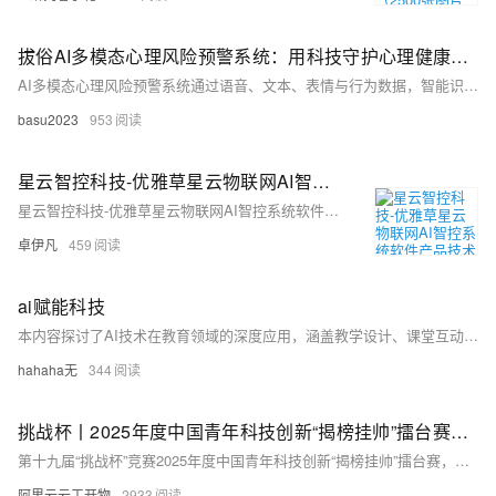
拔俗AI多模态心理风险预警系统：用科技守护心理健康的第一道防线
AI多模态心理风险预警系统通过语音、文本、表情与行为数据，智能识别抑郁、焦虑等心理风险，实现早期干预。融合多源信息，提升准确率，广泛应用于校园、企业，助力心理健康服务从“被动响应”转向“主动预防”，为心灵筑起智能防线。（238字）
basu2023
953
星云智控科技-优雅草星云物联网AI智控系统软件产品技术栈一览表-优雅草卓伊凡
星云智控科技-优雅草星云物联网AI智控系统软件产品技术栈一览表-优雅草卓伊凡
卓伊凡
459
ai赋能科技
本内容探讨了AI技术在教育领域的深度应用，涵盖教学设计、课堂互动、科研赋能、教学管理和伦理实践五大方面。从智能备课到动态学情分析，从跨学科创新到自动化评估，展示了AI如何优化教育全流程。同时强调数据安全与算法公平性，确保技术发展不偏离教育本质。最后指出，在AGI时代，学习AI大模型不仅是为了适应技术浪潮，更是为了填补400万人才缺口，成为高薪“AI+”岗位的抢手人才。教育的目标已转变为培养驾驭AI的思考者，而不仅仅局限于竞争者角色。
hahaha无
344
挑战杯丨2025年度中国青年科技创新“揭榜挂帅”擂台赛阿里云榜题发布！用AI助力乡村振兴丨云工开物
第十九届“挑战杯”竞赛2025年度中国青年科技创新“揭榜挂帅”擂台赛，由阿里巴巴公益、阿里云等主办。赛事以AI技术助力乡村振兴为主题，鼓励高校师生设计长虹乡特色文创产品、农特产品包装等。作品需紧扣开化特色。评选标准涵盖创意、文化呈现和技术应用等方面。比赛设擂主奖及多项奖项。报名截止至2025年6月30日，作品提交截止至8月15日。
阿里云云工开物
2933