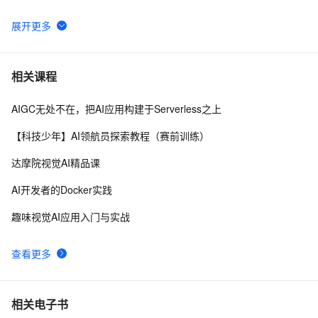
89.4K star！这个开源LLM应用开发平台，让你轻松构建
7
6
AI工作流！
【AI系统】LLVM 架构设计和原理
14
7
相关课程
AIGC无处不在，把AI应用构建于Serverless之上
【AI系统】AI系统概述与设计目标
10
8
【科技少年】AI领航员探索教程（赛前训练）
CVPR 2022 | 高质量捕捉人物动作，网易互娱AI Lab提出
5
9
达摩院视觉AI精品课
高效视频动捕技术
视觉AI五天训练营教程 Day 1
2
10
AI开发者的Docker实践
趣味视觉AI应用入门与实战
查看更多
相关电子书