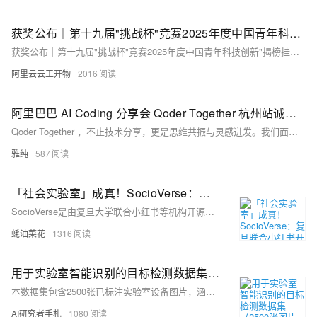
获奖公布｜第十九届"挑战杯"竞赛2025年度中国青年科技创新"揭榜挂帅"擂台赛阿里云“AI技术助力乡村振兴”专题赛拟授奖名单公示
获奖公布｜第十九届"挑战杯"竞赛2025年度中国青年科技创新"揭榜挂帅"擂台赛阿里云“AI技术助力乡村振兴”专题赛拟授奖名单公示
阿里云云工开物
2016
阿里巴巴 AI Coding 分享会 Qoder Together 杭州站诚邀你的参与！
Qoder Together ，不止技术分享，更是思维共振与灵感迸发。我们面向全球 AI Coding 爱好者，邀请 Qoder 团队、实战用户、AI Coding 探索者齐聚一堂，交流激发创意，碰撞拓展边界，重新定义智能编程未来。
雅纯
587
「社会实验室」成真！SocioVerse：复旦联合小红书开源社会模拟世界模型，用AI预演群体行为
SocioVerse是由复旦大学联合小红书等机构开源的社会模拟框架，基于大语言模型和千万级真实用户数据构建，能精准模拟群体行为并预测社会事件演化趋势。
蚝油菜花
1316
用于实验室智能识别的目标检测数据集（2500张图片已划分、已标注） | AI训练适用于目标检测任务
本数据集包含2500张已标注实验室设备图片，涵盖空调、灭火器、显示器等10类常见设备，适用于YOLO等目标检测模型训练。数据多样、标注规范，支持智能巡检、设备管理与科研教学，助力AI赋能智慧实验室建设。
AI研究者手札
1080