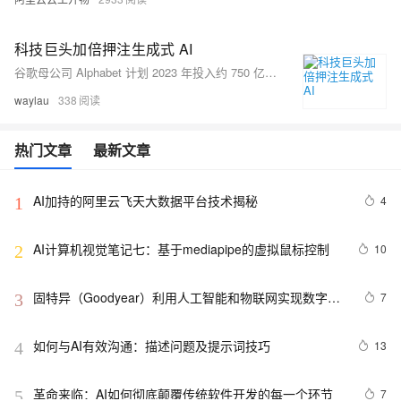
科技巨头加倍押注生成式 AI
谷歌母公司 Alphabet 计划 2023 年投入约 750 亿美元用于资本支出，主要用于数据中心扩建、芯片与服务器采购，支持核心业务及 AI 服务发展。CEO 皮查伊强调，此举将提升搜索等领域的竞争力，并推动 Gemini 等生成式 AI 模型进步。尽管经济形势不明朗，谷歌仍对 AI 领域充满信心，认为其投资将惠及消费者与企业客户。同时，微软与 Meta 等巨头也在加大 AI 基础设施投入，竞争激烈。普通人可从学习 AI 技能、结合自身领域、利用工具提效等方面抓住 AI 时代的机遇。相关学习资源包括《跟老卫学 AI 大模型开发》教程及 HarmonyOS NEXT+AI 课程。
waylau
338
热门文章
最新文章
AI加持的阿里云飞天大数据平台技术揭秘
4
1
AI计算机视觉笔记七：基于mediapipe的虚拟鼠标控制
10
2
固特异（Goodyear）利用人工智能和物联网实现数字化
7
3
转型的惊人方式
如何与AI有效沟通：描述问题及提示词技巧
13
4
革命来临：AI如何彻底颠覆传统软件开发的每一个环节
7
5