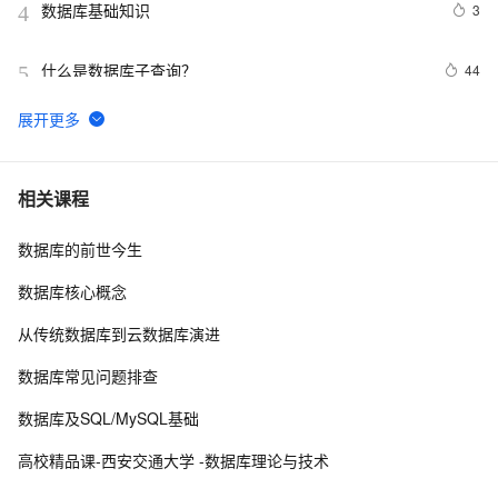
数据库基础知识
3
4
什么是数据库子查询？
44
5
并发事务下各数据库外部表现实测之一（SQL Server
557
6
篇）
weblogic连接RAC数据库
4
7
相关课程
数据库的前世今生
「时序数据库」时间序列数据与MongoDB：第一部分-简
2
8
介
数据库核心概念
征文分享｜OceanBase 3.1.2 数据库性能测试探索
7
9
从传统数据库到云数据库演进
Script:收集数据库中用户的角色和表空间等信息
5
10
数据库常见问题排查
数据库及SQL/MySQL基础
高校精品课-西安交通大学 -数据库理论与技术