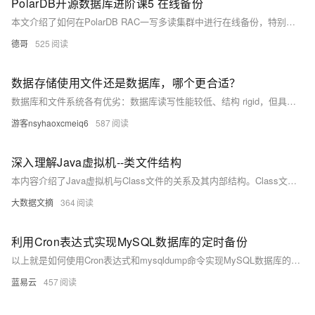
PolarDB开源数据库进阶课5 在线备份
本文介绍了如何在PolarDB RAC一写多读集群中进行在线备份，特别针对共享存储模式。通过使用`polar_basebackup`工具，可以将实例的本地数据和共享数据备份到本地盘中。实验环境依赖于Docker容器中用loop设备模拟的共享存储。
德哥
525
数据存储使用文件还是数据库，哪个更合适？
数据库和文件系统各有优劣：数据库读写性能较低、结构 rigid，但具备计算能力和数据一致性保障；文件系统灵活易管理、读写高效，但缺乏计算能力且无法保证一致性。针对仅需高效存储与灵活管理的场景，文件系统更优，但其计算短板可通过开源工具 SPL（Structured Process Language）弥补。SPL 提供独立计算语法及高性能文件格式（如集文件、组表），支持复杂计算与多源混合查询，甚至可替代数据仓库。此外，SPL 易集成、支持热切换，大幅提升开发运维效率，是后数据库时代文件存储的理想补充方案。
游客nsyhaoxcmeiq6
587
深入理解Java虚拟机--类文件结构
本内容介绍了Java虚拟机与Class文件的关系及其内部结构。Class文件是一种与语言无关的二进制格式，包含JVM指令集、符号表等信息。无论使用何种语言，只要能生成符合规范的Class文件，即可在JVM上运行。文章详细解析了Class文件的组成，包括魔数、版本号、常量池、访问标志、类索引、字段表、方法表和属性表等，并说明其在Java编译与运行过程中的作用。
大数据文摘
364
利用Cron表达式实现MySQL数据库的定时备份
以上就是如何使用Cron表达式和mysqldump命令实现MySQL数据库的定时备份。这种方法的优点是简单易用，而且可以根据需要定制备份的时间和频率。但是，它也有一些限制，例如，它不能备份MySQL服务器的配置文件和用户账户信息，也不能实现增量备份。如果需要更复杂的备份策略，可能需要使用专门的备份工具或服务。
蓝易云
457