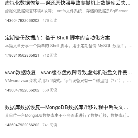
虚拟化数据恢复—误还原快照导致虚拟机上数据库丢失的数据恢复案例
虚拟化数据恢复环境&故障： vmfs文件系统，存储的数据是SqlServer数据库及其他办公文件。 工作人员误将快照还原，导致了SqlServer数据库数据的丢失，需要恢复原来的SqlServer数据库文件。
1436047922066202
476
定期备份数据库：基于 Shell 脚本的自动化方案
本篇文章分享一个简单的 Shell 脚本，用于定期备份 MySQL 数据库，并自动将备份传输到远程服务器，帮助防止数据丢失。
1786310562865821
712
vsan数据恢复—vsan缓存盘故障导致虚拟机磁盘文件丢失的数据恢复案例
VMware vsan架构采用2+1模式。每台设备只有一个磁盘组（7+1），缓存盘的大小为240GB，容量盘的大小为1.2TB。 由于其中一台主机（0号组设备）的缓存盘出现故障，导致VMware虚拟化环境中搭建的2台虚拟机的磁盘文件（vmdk）丢失。
1436047922066202
550
数据库数据恢复—MongoDB数据库迁移过程中丢失文件的数据恢复案例
某单位一台MongoDB数据库由于业务需求进行了数据迁移，数据库迁移后提示：“Windows无法启动MongoDB服务（位于 本地计算机 上）错误1067：进程意外终止。”
1436047922066202
741