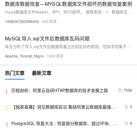
数据库数据恢复—MYSQL数据库文件损坏的数据恢复案例
mysql数据库文件ibdata1、MYI、MYD损坏。 故障表现：1、数据库无法进行查询等操作；2、使用mysqlcheck和myisamchk无法修复数据库。
1436047922066202
663
MySQL导入.sql文件后数据库乱码问题
本文分析了导入.sql文件后数据库备注出现乱码的原因，包括字符集不匹配、备注内容编码问题及MySQL版本或配置问题，并提供了详细的解决步骤，如检查和统一字符集设置、修改客户端连接方式、检查MySQL配置等，确保导入过程顺利。
Apache_Tomcat_Nignx
1650
热门文章
最新文章
历程剖析：阿里云自研HTAP数据库的技术发展之路
7556
1
【独家直播】洞见数据库前沿 集结阿里云数据库最强阵
0
2
容 DTCC 2019 八大亮点抢先看
PostgreSQL 恢复大法 - 恢复部分数据库、跳过坏块、修
9
3
复无法启动的数据库