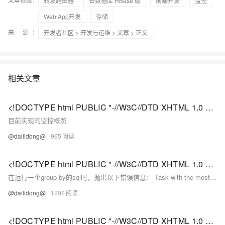
转发路由器
云数据库 HBase 版
前端开发
监控
Web App开发
存储
来 源：
开发者社区
>
开发与运维
>
文章
> 正文
相关文章
<!DOCTYPE html PUBLIC "-//W3C//DTD XHTML 1.0 Transitional//EN" "http://www.w3.org/TR/xhtml1/DTD/xhtml1-strict.dtd"> <html><head><meta http-equiv="Cont
目前实现的监控概览
@dailidong@
965
<!DOCTYPE html PUBLIC "-//W3C//DTD XHTML 1.0 Transitional//EN" "http://www.w3.org/TR/xhtml1/DTD/xhtml1-strict.dtd"> <html><head><meta http-equiv="Cont
在运行一个group by的sql时，抛出以下错误信息： Task with the most failures(4): -----Task ID: task_201411191723_723592_m_000004URL: http://DDS0204.
@dailidong@
1202
<!DOCTYPE html PUBLIC "-//W3C//DTD XHTML 1.0 Transitional//EN" "http://www.w3.org/TR/xhtml1/DTD/xhtml1-strict.dtd"> <html><head><meta http-equiv="Cont