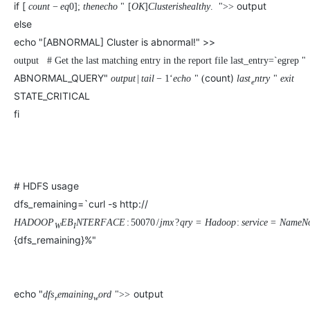
OA
企业级人与Ag
用
计
至
舰
炼-
服
if [
output
锋
c
o
u
n
t
−
e
q
0
]
;
t
h
e
n
e
c
h
o
"
[
O
K
]
C
l
u
s
t
e
r
i
s
h
e
a
l
t
h
y
.
DataWorks
"
>
>
量
定
为
台
办
智能客服
划
15
1亿+ 大模型 tokens 和 
版）
应
个人版上线、团队版降价；千
务
先锋实践拓展 
制
Data Agent 驱动的一站式
else
服
公
秒
元/
用
金
小
市
echo "[ABNORMAL] Cluster is abnormal!" >>
系
悟
大
务
140+云
月
模
融
千
飞
云
程
场
生
统
模
产
版
伙
送.CN域名，送备案
模
问
output # Get the last matching entry in the report file last_entry=`egrep "
天
防
序
型
态
云端极速 AI 
品
力
AI
丰富多元化的应用模
发
伴
ABNORMAL_QUERY"
count)
火
o
u
t
p
u
t
|
t
a
i
l
−
1
‘
e
c
h
o
"
(
l
a
s
t
n
t
r
y
"
e
x
i
t
财
e
服
免
Night
解
时
平
APP
布
墙
税
STATE_CRITICAL
务
费
Plan
刻
AI
台-
大
开发
时
决
云原生的云上边界网络安全
管
平
fi
试
支
应
模
模
刻
方
理
服
台
客
用
建
持
用
型
型
所见，即是所
案
务
百
户
站
Qwen
产品新客免费试用，最长1
体
服
400
生
炼
案
大
系
3.8-
验
务
电
AI
态
-
例
模
统
大
Max
平
话
实
伙
全
型
模
台
# HDFS usage
行
NEW
在线体验全尺寸、多种模态
训
伴
妙
型
百
业
广
夜间 5 折，Qwen/Me
营
dfs_remaining=`curl -s http://
自
多模态内
ACA
炼-
生
告
Happy
从基础到进阶，
然
H
A
D
O
O
P
E
B
N
T
E
R
F
A
C
E
:
50070
/
j
m
x
?
q
r
y
=
H
a
d
o
o
p
:
s
e
r
v
i
c
e
=
N
a
m
e
N
认
智
态
营
W
I
系
语
{dfs_remaining}%"
证
能
解
销
列
言
体
体
决
大
处
验
方
模
灵活可视化地构建企业级
理
案
助力企业全员 AI 认知与能
型
echo "
output
d
f
s
e
m
a
i
n
i
n
g
o
r
d
"
>
>
人
r
w
新一代 AI 视频生成模型
数
开