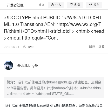
开发者社区
个人
积分
发布
首页
模型体验
探索云世界
问产品
动手实
<!DOCTYPE html PUBLIC "-//W3C//DTD XHT
ML 1.0 Transitional//EN" "http://www.w3.org/T
R/xhtml1/DTD/xhtml1-strict.dtd"> <html><head
><meta http-equiv="Cont
大模型
产品
解决方案
权益
定价
云市场
伙伴
服务
了解阿里云
产品动态
精
精选解决方案
普
产
精
成
售
为
AI
价
数
成
企
天
AI
配
基
产
阿
市
创
专
服
开
加
千问AI平台
大模型
阿里云 OPC
选
惠
品
选
为
前
什
特
格
据
为
业
池
场
置
础
品
里
场
新
业
务
发
入
2019-06-01
1252
版权
举报
创新助力计
千问办公，解锁你的工作
千问官方 MaaS 平台
睿译宝，AI翻译排
Qwen Audio：打造专属 AI 语音助手
为企业打
一句话生成原生可编辑精美 PPT 文稿
NEW
NEW
Qwen3.8-
产
上
定
商
销
咨
么
惠
计
与
产
增
大
景
报
软
伙
云
活
加
服
伙
者
我
划
企业级Agent产品，直接交付可用成果
Max 模型上
上传文档即自动完成翻译和格式还原
Qwen-Audio-3.0-Realtime 端到端实时语音角色扮演
输入一句话想法, 轻松生成专业的 PPT
品
云
价
城
售
询
选
算
API
品
值
赛
体
价
件
伴
认
动
速
务
伴
社
们
线
至高可申
智
伙
择
器
伙
服
验
器
合
证
合
区
@dailidong@
Agency Agents：拥有专属领域专家
GLM-5.2：长任务时代开源旗舰模型
即刻拥有 DeepSeek-V4-Pro
一键部
HOT
大模型
启
精选产品
精选解决方案
大
普
在
域
云
2026
上
请百万元
数
伴
阿
伴
务
作
作
多领域专家智能体,一键组建 AI 虚拟交付团队
Open
真正可用的 1M 上下文,一次完成代码全链路开发
轻松解锁专属 DeepSeek-V4-Pro
一键购买专属联机服务器，轻松开启游戏
了解云产品的定价详情
AI
模
惠
线
名
服
阿里
云
据
AI
网
AI
Windows
域
Careers
Token 补
里
计
计
Search 向量
普
自助选配和估算价格
一站式生成采
人工智能与机器学习
AI
型
上
服
与
务
云峰
场
集
Coding
站
算
名
分
产
企
大
博
云
HappyHorse 打造一站式影视创作平台
Hermes Agent，打造自进化智能体
5 分钟轻松部署
划
划
漫剧工坊：一站式动画创作平台
贴，五大
检索版支持
简介：
我们以前使用过的对hbase和hdfs进行健康检查，及剩余
HOT
惠
服
云
务
网
器
会
景
宝塔
社
建
法
文本
图
语
智能编程，一键
销
品
业
模
文
云
视频检索
可视化编排打通从文字构思到成片全链路闭环
自主进化，持久记忆，越用越聪明
从聊天伙伴进化为能主动干活的本地数字员工
快速生产连贯的高质量长漫剧
权
手
hdfs容量告警，简单易用1.针对hadoop2的脚本：#/bin/bashbin
权益加速
计算
互联网应用开发
务
官
站
ECS
组
Linux
商
会
设
大
伙
生
支
型
生成
片
音
Pipeline 功
益
阿里
阿
Al
上
价
机
平
方
合
标
招
=`dirname
bin;pwd`STATE_OK=...
提供智能易用的域名
安全可靠、弹性
OPC 成
赛
问
0
‘
b
i
n
=
‘
c
d
AI
伴
态
持
认
能
售
快速拥有专属 OpenClaw
Claude Code + GStack 打造工程团队
和
低代码高效构建企业门户网站
识
10 分钟搭建微信、支付宝小程序
云
里
MaaS
三
CentOS
至高享 1亿+免费 tok
大数据
台
力
购
容器
成
多
什
格
聘
答
电
集
计
证
功
MaaS
云
服务
让AI从“聊天伙伴”进化为能干活的“数字员工”
要
安装技能 GStack，拥有专属 AI 工程团队
以可视化方式快速构建移动和 PC 门户网站
备
高效部署网站，快速应用到小程序
后
视
别
百
荐
端
么
云
千
对
覆盖90
咨
本
优
商
成
划
我们以前使用过的对hbase和hdfs进行健康检查，及剩余hdfs容量
Docker
应用身份服
产品
中
伙伴
素
案
校
阿
现代化应用
炼
小
是
开
电
问
象
Qwen3.8-
Kimi-
云服务器38元/年起，超