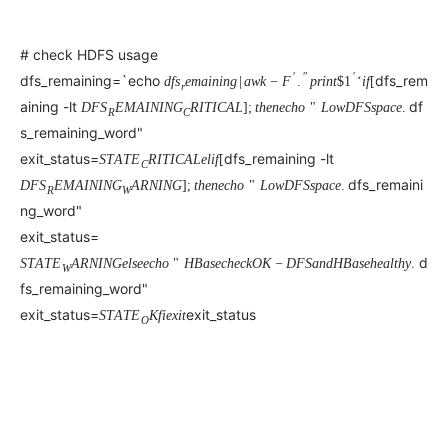
工
据
发
智
标
者
能
注
# check HDFS usage
生
平
态
′
″
′
dfs_remaining=`echo
dfs_rem
台
d
f
s
e
m
a
i
n
i
n
g
|
a
w
k
−
F
.
p
r
i
n
t
$
1
‘
i
f
[
机
r
解
PAI
器
aining -lt
df
D
F
S
E
M
A
I
N
I
N
G
R
I
T
I
C
A
L
]
;
t
h
e
n
e
c
h
o
"
L
o
w
D
F
S
s
p
a
c
e
.
R
C
决
学
AI Native 的
s_remaining_word"
方
习
案
exit_status=
dfs_remaining -lt
S
T
A
T
E
R
I
T
I
C
A
L
e
l
i
f
[
C
dfs_remaini
D
F
S
E
M
A
I
N
I
N
G
A
R
N
I
N
G
]
;
t
h
e
n
e
c
h
o
"
L
o
w
D
F
S
s
p
a
c
e
.
AI
R
W
大模型解决方
ng_word"
开
案
发
exit_status=
和
d
S
T
A
T
E
A
R
N
I
N
G
e
l
s
e
e
c
h
o
"
H
B
a
s
e
c
h
e
c
k
O
K
−
D
F
S
a
n
d
H
B
a
s
e
h
e
a
l
t
h
y
.
快
10
多
与
W
AI
fs_remaining_word"
速
分
模
AI
应
部
钟
态
智
用
exit_status=
exit_status
S
T
A
T
E
K
f
i
e
x
i
t
O
署
微
数
能
解
Dify，
调：
据
体
决
高
让
信
进
方
效
0.6B
息
行
案
搭
模
提
实
建
型
取
时