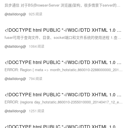
异步通信 对于BS(Browser-Server 浏览器)架构，很多情景下server的处理时间较长。 如果浏览器发送请求后，保持跟server的连接，等待server响应，那么一方面会对用户的体验有负面影响； 另一方面，很有可能会由于超时，提示用户服务请求失败。
@dailidong@
925
<!DOCTYPE html PUBLIC "-//W3C//DTD XHTML 1.0 Transitional//EN" "http://www.w3.org/TR/xhtml1/DTD/xhtml1-strict.dtd"> <html><head><meta http-equiv="Cont
fuser可用于查询文件、目录、socket端口和文件系统的使用进程 1.查询文件和目录使用者 fuser最基本的用法是查询某个文件或目录被哪个进程使用： # fuser -v .
@dailidong@
1064
<!DOCTYPE html PUBLIC "-//W3C//DTD XHTML 1.0 Transitional//EN" "http://www.w3.org/TR/xhtml1/DTD/xhtml1-strict.dtd"> <html><head><meta http-equiv="Cont
ERROR: Region { meta => month_hotstatic,860010-2288000000_201405_5_exit_00000047486,1400144486405.
@dailidong@
794
<!DOCTYPE html PUBLIC "-//W3C//DTD XHTML 1.0 Transitional//EN" "http://www.w3.org/TR/xhtml1/DTD/xhtml1-strict.dtd"> <html><head><meta http-equiv="Cont
ERROR: (regions day_hotstatic,860010-2355010000_20140417_12_entry_00000000321,1398674475358.
@dailidong@
1251
<!DOCTYPE html PUBLIC "-//W3C//DTD XHTML 1.0 Transitional//EN" "http://www.w3.org/TR/xhtml1/DTD/xhtml1-strict.dtd"> <html><head><meta http-equiv="Cont