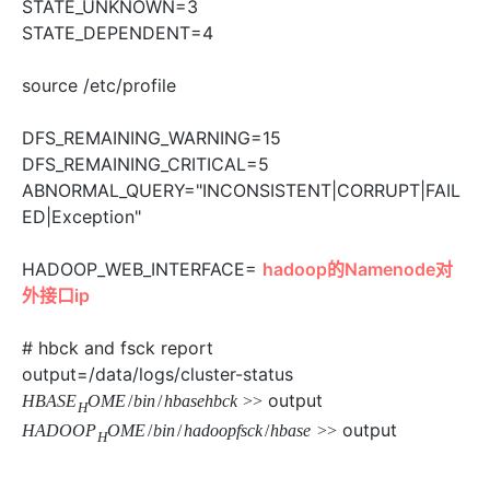
STATE_UNKNOWN=3
STATE_DEPENDENT=4
source /etc/profile
DFS_REMAINING_WARNING=15
DFS_REMAINING_CRITICAL=5
ABNORMAL_QUERY="INCONSISTENT|CORRUPT|FAIL
ED|Exception"
HADOOP_WEB_INTERFACE=
hadoop的Namenode对
外接口ip
# hbck and fsck report
output=/data/logs/cluster-status
output
H
B
A
S
E
O
M
E
/
b
i
n
/
h
b
a
s
e
h
b
c
k
>
>
H
output
H
A
D
O
O
P
O
M
E
/
b
i
n
/
h
a
d
o
o
p
f
s
c
k
/
h
b
a
s
e
>
>
H