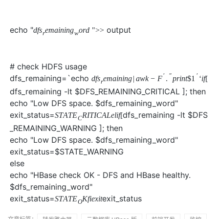
echo "
output
d
f
s
e
m
a
i
n
i
n
g
o
r
d
"
>
>
r
w
# check HDFS usage
′
″
′
dfs_remaining=`echo
d
f
s
e
m
a
i
n
i
n
g
|
a
w
k
−
F
.
p
r
i
n
t
$
1
‘
i
f
[
r
dfs_remaining -lt $DFS_REMAINING_CRITICAL ]; then
echo "Low DFS space. $dfs_remaining_word"
exit_status=
dfs_remaining -lt $DFS
S
T
A
T
E
R
I
T
I
C
A
L
e
l
i
f
[
C
_REMAINING_WARNING ]; then
echo "Low DFS space. $dfs_remaining_word"
exit_status=$STATE_WARNING
else
echo "HBase check OK - DFS and HBase healthy.
$dfs_remaining_word"
exit_status=
exit_status
S
T
A
T
E
K
f
i
e
x
i
t
O
文章标签：