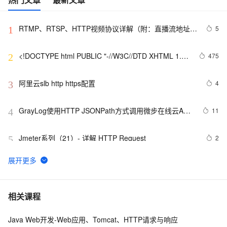
RTMP、RTSP、HTTP视频协议详解（附：直播流地址、
5
1
播放软件）
<!DOCTYPE html PUBLIC "-//W3C//DTD XHTML 1.0 
475
2
Transitional//EN" 
"http://www.w3.org/TR/xhtml1/DTD/xhtml1-strict.dtd">

阿里云slb http https配置
4
3
<html><head><meta http-equiv="Cont
GrayLog使用HTTP JSONPath方式调用微步在线云API
11
4
识别威胁IP
Jmeter系列（21）- 详解 HTTP Request 
2
5
<!DOCTYPE html PUBLIC "-//W3C//DTD XHTML 1.0 
592
6
Transitional//EN" 
"http://www.w3.org/TR/xhtml1/DTD/xhtml1-strict.dtd">

前端常见的HTTP状态码
8
7
相关课程
<html><head><meta http-equiv="Cont
Java Web开发-Web应用、Tomcat、HTTP请求与响应
<!DOCTYPE html PUBLIC "-//W3C//DTD XHTML 1.0 
8
8