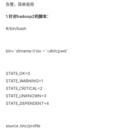
存储
服
频
与
询
全
营
认
管
势
务 (IDaaS)
伙伴
企
赋能
园
告警，简单易用
里
程
云
发
子
大
大
存
云
Max
K3
伙
专
部
务
生
销
合
证
JAVA
理
身
公
OpenClaw
计划
出
合作
招
模
云
安全
序
计
大
书
官
模
储
聚
网络与CDN
大模型服务与应用平台
伴
家
HOT
NEW
认
中
从图文生成到
成
成
份
司
型
管理能力上
（繁
海
聘
OPC
1.针对hadoop2的脚本：
算
赛
方
型
OSS
AI
技
全
证
推动算力普惠，释放
心
自
伙
实
注
线
花）
大
Salesforce
镜
创
网络
轻
推
严
安全
术
大
稳定、安全、高
能
AI
助
智能体时代全能旗舰模型
Kimi 最新旗舰模
管理和优化成本
伴
名
册
会
国际版订
技
入
像
销
新
模
训
#/bin/bash
量
荐
选
产
服
多元化、高性能、安
环
广
服
弹
信
认
型
阅
术
MaxCompute
门
站
助
可观测
练
应
返
售
权
HappyHorse-
Qwen3-
品
务
无
中间件
境
告
上
务
性
云
用
证
领
MaxFrame 提
学
力
营
用
现
益
1.1-
TTS-
数
生
影
伙
创
云
计
栖
分
友
先
供自动弹性内
习
计
Qwen3.7-
Deepseek-
上云与迁云
企
操
服
计
T2V
Flash
字
态
云
精选AI
数据库
在
作
短
迁
伴
我
算
大
合
盟
存功能
赛
划
Plus
v4-
bin=`dirname
bin;pwd`
业
作
0
‘
b
i
n
=
‘
c
d
务
划
证
伙
电
线
信
移
图文、视频一
合
会
作
天
稳
合
信
要
pro
企业出海
增
至高百万元 Token
系
器
书
伴
脑
AI
推荐新用户得奖励，单订单
服
大数据计算
让文字生成流
离线语音
作
计
域
定
作
Milvus 弹性
息
反
值
统
管
用
快速构建应用程序和网站，
OCR
代
务
随时随地安全接
能看、能想、能动手的多模
活
AI
最
计
划
可
伸缩功能新
Token
产
服
政企业务
计
公
馈
云
理
量
文字
维
旗舰 MoE 大模型
媒体服务
动
观
建
划
靠
佳
WordPress
STATE_OK=0
增节点支持
Plan
品
务
工
云
工
服
加
识别
服
划
短
告
全
测
站
范围
实
HappyHorse-
Cosyvoi
模
生
台
单
STATE_WARNING=1
数
开
务
速
务
信
更
我
企业服务与云通信
云
景
云
安
0 代码专业建
Ubuntu
Qwen3-
1.1-
V3-
型
态
发
服
践
据
物
（原
计
服
要
存
全
STATE_CRITICAL=2
无
多
官
VL-
GLM-
I2V
Flash
订
伙
AI 原生数据
票
务
库
SSL
划
Tuya
务
高校专属算力普惠，学生认
建
储
域名与网站
合
Red
影
网
AI
企
支
STATE_UNKNOWN=3
Plus
5.2
安
阅
伴
库服务发布
查
魔
RDS
证
物联
云
新老同享
议
合
规
国内短信简单易
Hat
生
公
短
短
业
持
计
工
Agent 数据
验
STATE_DEPENDENT=4
全
书）
网平
搭
全托管，含MySQL、Postgr
上
图生视频，流
高表现力
作
终端用户计算
态
告
剧/
信
划
作
网关
成
我
免
视觉 Coding、空间感
1M上下文，专为长
台阿
分
SUSE
实现全站HTTPS，
春
云
计
合
ModelSco
漫
天
专
台
NEW
合
要
里云
析
人
长
晚
健
费
原
划
Serverless
作
剧
气
区
作
云原生数据
Qwen3.8-Max 
投
版
师
工
Qoder
康
生
计
试
VPN
魔搭
AI助力短剧
Wan2.7-
Fun-
预
建
source /etc/profile
伙
库 PolarDB
云
诉
数
报
智
状
数
开发工具
面向真实软件的智能
划
服