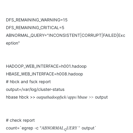
ModelScope
用
T2V
ASR
报
蓝
千
伴
Agentic
上
站
据
告
能
态
据
SSL
务
AI
查
凌
问
培
Database 发
奥
库
平
Salesforce
小
Qoder
库
证
迁移与运维管理
实
办
询
解
OA
研
办
训
布
运
合
文戏情感细腻
支持中英
台
On
CN
PolarDB
高
书
践
程
公
DFS_REMAINING_WARNING=15
决
究
公，
与
之
作
PAI
Alibaba
专有云
基于千问大模型等，
100%兼容MyS
校
快
序
电
AI智能应用
方
报
限
认
旅
DFS_REMAINING_CRITICAL=5
计
堡
Cloud
创
大
递
合
子
案
告
时
证
模
划
垒
Consulting
新
一站式AI开发、训练和推
ABNORMAL_QUERY="INCONSISTENT|CORRUPT|FAILED|Exc
云
容
物
智
合
云
免
型
作
大
AI
大模
与
限
机
Partner 合
中
原
器
流
eption"
能
同
查
栖
费
云
白
量
模
模
应
型原
作计划
心
云
生
服
查
客
询
战
试
网
防
皮
积
板
云
解
型
用
生应
大
务
畅
询
服
合
略
用
络
火
书
AI
分
建
工
析
数
Kubernetes
服
构
用
捷
作
参
自动承接线索
新
合
墙
大
加
站
开
DNS
据
版
通
HADOOP_WEB_INTERFACE=h001.hadoop
务
建
伙
考
老
作
模
倍
物
企
计
ACK
覆盖公网/内网、递归/权威
主
Qoder
千
伴
HBASE_WEB_INTERFACE=h008.hadoop
同
定
计
型
NEW
Tableau
算
业
提供一站式管理容
云
AI
机
问
HOT
享
制
划
科
销
你的AI工作搭子，
# hbck and fsck report
订阅
大
服
登
应
上
安
办
活
建
研
售
最高领取价值200元试用
千
大
数
务
output=/var/log/cluster-status
录
的
Salesforce
全
公
用
面向真实软件
站
合
与
万
动
AI空
问
模
据
MaxCompute
合
中
On
hbase hbck >>
output
NEW
o
u
t
p
u
t
h
a
d
o
o
p
f
s
c
k
/
a
p
p
s
/
h
b
a
s
e
>
>
作
AI
服
小
中课
AI
型
开
面向分析的企业级Sa
作
国
模
Alibaba
万
产
务
智
堂在
平
服
AI
发
AI
伙
板
Cloud ISV
有
一站式A
品
生
AI
线直
台-
务
ERP
生
治
看
应
伴
小
合作计划
无
免
态
建
播课
Token
平
产
理
见
管
# check report
程
用
界
伶
费
合
站
CRM
堂
Plan
台
力
平
新
理
序
鹊
count=`egrep -c "
output`
试
作
及
A
B
N
O
R
M
A
L
U
E
R
Y
"
低
（旗
百
NEW
先
台
成
Q
力
后