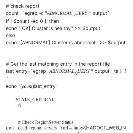
# check report
count=`egrep -c "
output`
A
B
N
O
R
M
A
L
U
E
R
Y
"
Q
if [ $count -eq 0 ]; then
echo "[OK] Cluster is healthy." >> $output
else
echo "[ABNORMAL] Cluster is abnormal!" >> $output
# Get the last matching entry in the report file
last_entry=`egrep "
output | tail -1
A
B
N
O
R
M
A
L
U
E
R
Y
"
Q
`
echo "(
last_entry"
c
o
u
n
t
)
STATE_CRITICAL
fi
# Check RegionServer Status
exit
{HADOOP_WEB_IN
dead_region_servers=`curl -s http://