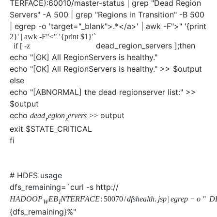
TERFACE}:60010/master-status | grep "Dead Region
Servers" -A 500 | grep "Regions in Transition" -B 500
| egrep -o 'target="_blank">.*</a>' | awk -F">" '{print
2}' | awk -F"<" '{print $1}'`
dead_region_servers ];then
if [ -z
echo "[OK] All RegionServers is healthy."
echo "[OK] All RegionServers is healthy." >> $output
else
echo "[ABNORMAL] the dead regionserver list:" >>
$output
echo
output
d
e
a
d
e
g
i
o
n
e
r
v
e
r
s
>
>
r
s
exit $STATE_CRITICAL
fi
# HDFS usage
dfs_remaining=`curl -s http://
H
A
D
O
O
P
E
B
N
T
E
R
F
A
C
E
:
50070
/
d
f
s
h
e
a
l
t
h
.
j
s
p
|
e
g
r
e
p
−
o
"
D
W
I
{dfs_remaining}%"