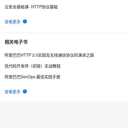
Transitional//EN" 
云安全基础课- HTTP协议基础
"http://www.w3.org/TR/xhtml1/DTD/xhtml1-strict.dtd">

node反向代理，解决跨域（http-proxy-middleware）
7
9
<html><head><meta http-equiv="Cont
查看更多
NanoMQ Newsletter 2022-08｜v0.11：MQTT 5.0 + 
3
10
MQTT over QUIC 桥接，新增 HTTP API 监控客户端状
态
相关电子书
阿里巴巴HTTP 2.0实践及无线通信协议的演进之路
低代码开发师（初级）实战教程
阿里巴巴DevOps 最佳实践手册
查看更多