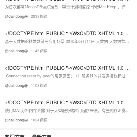
为首次部署MongoDB做好准备：容量计划和监控 作者Mat Keep ，译者孙镜涛如果你已经完成了自己新的MongoDB应用程序的开发，并且现在正准备将它部署进产品中，那么你和你的运营团队需要讨论一些关键的问题： 最佳部署实践是什么？ 为了确保应用程序满足它所必须的服务层次我们需要监控哪些关键指标？ 如何能够确定添加分片的时机？ 有哪些工具可以对数据库进行备份和恢复？ 怎样才能安全地访问所有新的实时大数据？ 本文介绍了硬件选择、扩展、HA和监控。
@dailidong@
2838
<!DOCTYPE html PUBLIC "-//W3C//DTD XHTML 1.0 Transitional//EN" "http://www.w3.org/TR/xhtml1/DTD/xhtml1-strict.dtd"> <html><head><meta http-equiv="Cont
基于大数据的精准营销与应用场景 2015年08月11日 大数据 大数据营销时代来临营销学领域过去半个多世纪的发展让我们见证了从“以产品为中心”到“以客户为中心”的转变。
@dailidong@
1145
<!DOCTYPE html PUBLIC "-//W3C//DTD XHTML 1.0 Transitional//EN" "http://www.w3.org/TR/xhtml1/DTD/xhtml1-strict.dtd"> <html><head><meta http-equiv="Cont
Connection reset by peer的常见原因： 1）服务器的并发连接数超过了其承载量，服务器会将其中一些连接关闭； 如果知道实际连接服务器的并发客户数没有超过服务器的承载量，看下有没有网络流量异常。
@dailidong@
1103
<!DOCTYPE html PUBLIC "-//W3C//DTD XHTML 1.0 Transitional//EN" "http://www.w3.org/TR/xhtml1/DTD/xhtml1-strict.dtd"> <html><head><meta http-equiv="Cont
使用MAT分析内存泄露 对于大型服务端应用程序来说，有些内存泄露问题很难在测试阶段发现，此时就需要分析JVM Heap Dump文件来找出问题。
@dailidong@
1024
热门文章
最新文章