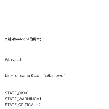
AI
媲
音
从文本、图片
应
美
视
用
235B
频
超
模
通
强
依托云原生高可用架构,实现
型
话
辅
10
助，
用1%尺寸在特定领
构建支持
分
Bolt.diy
钟
即
一
构
2.针对hadoop1的脚本：
在
刻
步
建
聊
拥
搞
大
天
有
定
模
系
DeepSeek-
创
型
统
R1
意
应
#/bin/bash
中
满
建
用
增
血
站
的
加
版
安
通过自然语言
bin=`dirname
bin;pwd`
0
‘
b
i
n
=
‘
c
d
一
全
多种方案随心选，轻松解
个
防
AI
护
STATE_OK=0
助
体
手
系
STATE_WARNING=1
在企业官网、通讯软件中为客
通过阿里
STATE_CRITICAL=2