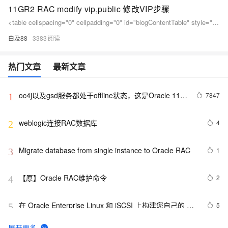
11GR2 RAC modify vip,public 修改VIP步骤
<table cellspacing="0" cellpadding="0" id="blogContentTable" style="margin:0px; padding:0px; border-collapse:collapse; border-spacing:0px; color:rgb(68,68,68); font-family:punctuation,微软雅黑,Tohoma;
白及88
3383
热门文章
最新文章
oc4j以及gsd服务都处于offline状态，这是Oracle 11g 
7847
1
RAC默认情形
weblogic连接RAC数据库
4
2
Migrate database from single instance to Oracle RAC
1
3
【原】Oracle RAC维护命令
2
4
在 Oracle Enterprise Linux 和 iSCSI 上构建您自己的 
5
5
Oracle RAC 11g 集群