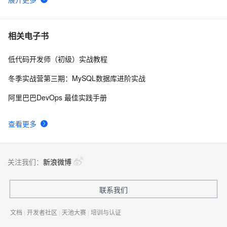
RAC_Oracle集群服务安装RAC（案例）
2
6
【转】RAC 安装维护的 Metalink 必读文档
3
7
相关电子书
低代码开发师（初级）实战教程
【工具】一款oracle rac 检查工具
2
8
冬季实战营第三期：MySQL数据库进阶实战
RAC安装时需要执行4个脚本及意义
3
9
阿里巴巴DevOps 最佳实践手册
安装 oracle 10g rac 与 裸设备
2
10
查看更多
关注我们：
新浪微博
联系我们
文档
|
开发者社区
|
天池大赛
|
培训与认证