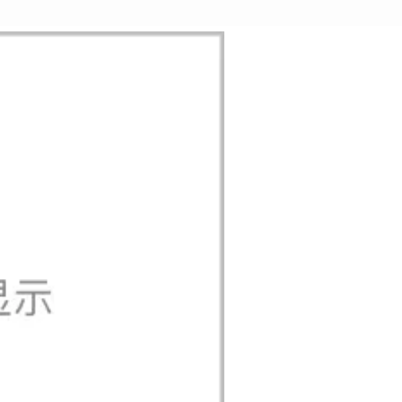
AI 应用
10分钟微调：让0.6B模型媲美235B模
多模态数据信
型
依托云原生高可用架构,实现Dify私有化部署
用1%尺寸在特定领域达到大模型90%以上效果
一个 AI 助手
超强辅助，Bol
即刻拥有 DeepSeek-R1 满血版
在企业官网、通讯软件中为客户提供 AI 客服
多种方案随心选，轻松解锁专属 DeepSeek