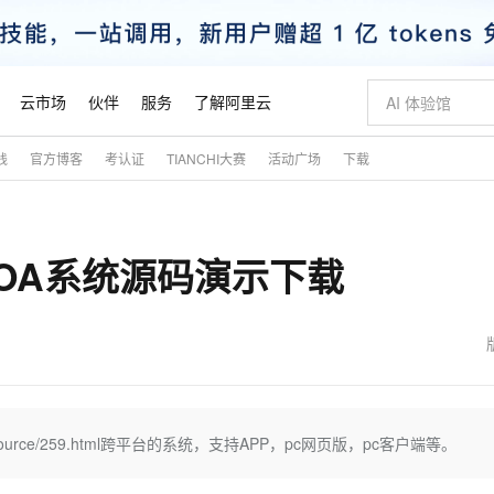
云市场
伙伴
服务
了解阿里云
践
官方博客
考认证
TIANCHI大赛
活动广场
下载
AI 特惠
数据与 API
成为产品伙伴
企业增值服务
最佳实践
价格计算器
AI 场景体
基础软件
产品伙伴合
阿里云认证
市场活动
配置报价
大模型
自助选配和估算价格
新方式
睿译宝，AI翻译排版一步到位
智启 AI 普惠权益
产品生态集成认证中心
企业支持计划
云上春晚
域名与网站
千问官方 MaaS 平台，为开发者和 Agent 而生，新用户赠送 1 亿 + tokens 额度
Qwen Aud
AI Coding
阿里云Maa
2026 阿里云
云服务器 E
为企业打
数据集
Windows
大模型认证
模型
NEW
NEW
公OA系统源码演示下载
交付可用成果
值低价云产品抢先购
上传文档即自动完成翻译和格式还原
至高享 1亿+免费 tokens，加速 Al 应用落地
提供智能易用的域名与建站服务
智能编程，一键
安全可靠、
产品生态伙伴
专家技术服务
云上奥运之旅
弹性计算合作
阿里云中企出
手机三要素
宝塔 Linux
全部认证
价格优势
有专属领域专家
GLM-5.2：长任务时代开源旗舰模型
阿里云 OPC 创新助力计划
千问大模型
即刻拥有 DeepS
AI 电商营销
对象存储 O
大模型
产品生态伙伴工作台
企业增值服务台
云栖战略参考
云存储合作计
云栖大会
身份实名认证
CentOS
训练营
推动算力普惠，释放技术红利
最高返9万
多领域专家智能体,一键组建 AI 虚拟交付团队
快速构建应用程序和网站，即刻迈出上云第一步
至高百万元 Token 补贴，加速一人公司成长
多元化、高性能、安全可靠的大模型服务
真正可用的 1M 上下文,一次完成代码全链路开发
轻松解锁专属 Dee
从图文生成到
云上的中国
数据库合作计
活动全景
短信
Docker
图片和
站式影视创作平台
Hermes Agent，打造自进化智能体
Token Plan 模型订阅计划
数字证书管理服务（原SSL证书）
5 分钟轻松部署
AI 广告创作
无影云电脑
企业成长
NEW
信息公告
看见新力量
云网络合作计
OCR 文字识别
JAVA
证享300元代金券
可视化编排打通从文字构思到成片全链路闭环
全托管，含MySQL、PostgreSQL、SQL Server、MariaDB多引擎
自主进化，持久记忆，越用越聪明
Qwen3.8-Max 首发尝鲜，限时加量 10 倍，夜间低至2折
实现全站HTTPS，呈现可信的WEB访问
图文、视频一
随时随地安
魔搭 Mode
Kimi-K3
HappyHors
NEW
loud
服务实践
官网公告
金融模力时刻
Salesforce O
版
发票查验
全能环境
Claude Code + GStack 打造工程团队
千问办公，限时限量积分加倍
Qoder
低代码高效构
AI 建站
短信服务
om/source/259.html跨平台的系统，支持APP，pc网页版，pc客户端等。
型
NEW
作计划
Kimi 最新旗舰模型，长程编程与推理利器
让文字生成流
计划
创新中心
魔搭 ModelSc
健康状态
理服务
让AI从“聊天伙伴”进化为能干活的“数字员工”
安装技能 GStack，拥有专属 AI 工程团队
你的AI工作搭子，覆盖日常办公高频场景
面向真实软件的智能体编程平台
0 代码专业建
客户案例
天气预报查询
操作系统
态合作计划