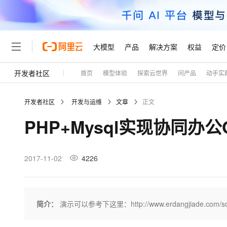
大模型
产品
解决方案
权益
定价
开发者社区
首页
模型体验
探索云世界
问产品
动手实
大模型
产品
解决方案
权益
定价
云市场
伙伴
服务
了解阿里云
精选产品
精选解决方案
普惠上云
产品定价
精选商城
成为销售伙伴
售前咨询
为什么选择阿里云
千问AI平台
开发者社区
开发与运维
文章
正文
了解云产品的定价详情
大模型服务平台百炼
千问办公，解锁你的工作
普惠上云 官方力荐
分销伙伴
在线服务
网站建设
什么是云计算
大
PHP+Mysql实现协同办
大模型服务与应用平台
企业级Agent产品，直接
云服务器38元/年起，超
咨询伙伴
多端小程序
技术领先
云上成本管理
售后服务
轻量应用服务器
Agency Agents：拥
官方推荐返现计划
大模型
精选产品
精选解决方案
Salesforce 国际版订阅
稳定可靠
管理和优化成本
推荐新用户得奖励，单订单
销售伙伴合作计划
2017-11-02
4226
自助服务
友盟天域
安全合规
人工智能与机器学习
AI
文本生成
云数据库 RDS
HappyHorse 打造一
云工开物
无影生态合作计划
在线服务
观测云
分析师报告
高校专属算力普惠，学生认
计算
互联网应用开发
Qwen3.8-Max
HOT
Salesforce On Alibaba C
工单服务
Tuya 物联网平台阿里云
研究报告与白皮书
人工智能平台 PAI
快速拥有专属 OpenClaw
简介：
演示可以参考下这里：http://www.erdangjiade.c
大模
Consulting Partner 合
大数据
容器
智能体时代全能旗舰模型
免费试用
短信专区
一站式AI开发、训练和推
蓝凌 OA
AI 大模型销售与服务生
现代化应用