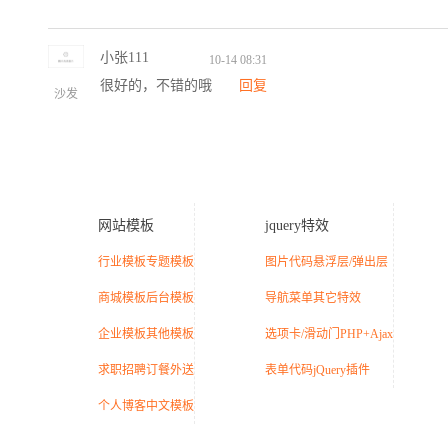
小张111
10-14 08:31
很好的，不错的哦
回复
沙发
网站模板
jquery特效
行业模板
专题模板
图片代码
悬浮层/弹出层
商城模板
后台模板
导航菜单
其它特效
企业模板
其他模板
选项卡/滑动门
PHP+Ajax
求职招聘
订餐外送
表单代码
jQuery插件
个人博客
中文模板