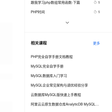
安全
跟我学习php数组常用函数-下篇
我要投诉
e-1.1-I2V
Cosyvoice-V3-Flash
5
PolarDB
上云场景组合购
Milvus 弹性伸缩功能新增节
伴
漫剧创作，剧本、分镜、视频高效生成
100%兼容MySQL、PostgreSQL，兼容Oracle，支持集中和分布式
覆盖90%+业务场景，专享组合折扣价
点支持范围
畅自然，细节丰富
高表现力语音合成大模型，语音克隆听感自然
VPN
PHP时间
5
ernetes 版 ACK
云聚AI 严选权益
AI 原生数据库服务发布
SSL 证书
php 的函数参数值类型限定
517
2V
Fun-ASR
，一键激活高效办公新体验
理容器应用的 K8s 服务
精选AI产品，从模型到应用全链提效
Agent 数据网关
文戏情感细腻自然，动作戏激烈拳拳到肉，实现更强表演能力
支持中英文自由切换，具备更强的噪声鲁棒性
堡垒机
PHP设计模式：单例模式
9
AI 用量加速计划
云原生数据库 PolarDB
防火墙
、识别商机，让客服更高效、服务更出色。
《PHP对象、模式与实践》之高级特
新老同享，达量后返
Agentic Database 发布
6
相关课程
更多
性
主机安全
应用
PHP完全自学手册文档教程
千问办公
NEW
AI 应用及服务市场
的智能体编程平台
一站式AI生产力平台
MySQL完全自学手册
AI 应用
伶鹊
MySQL数据库入门学习
企业级人与Agent协作平台，接入和调度多个数字员工
智能客服平台，对话机器人、对话分析、智能外呼
大模型
MySQL企业常见架构与调优经验分享
大模型服务平台百炼 - 全妙
自然语言处理
云数据库MySQL版快速上手教程
应用创作平台
多模态内容创作工具，已接入 DeepSeek
数据标注
阿里云云原生数据仓库AnalyticDB MySQL版 使用教程
机器学习