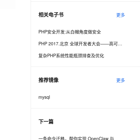
相关电子书
更多
息提取
与 AI 智能体进行实时音视频通话
从文本、图片、视频中提取结构化的属性信息
构建支持视频理解的 AI 音视频实时通话应用
PHP安全开发:从白帽角度做安全
t.diy 一步搞定创意建站
构建大模型应用的安全防护体系
PHP 2017.北京 全球开发者大会——高可用的PHP
通过自然语言交互简化开发流程,全栈开发支持
通过阿里云安全产品对 AI 应用进行安全防护
复杂PHP系统性能瓶颈排查及优化
推荐镜像
更多
mysql
下一篇
一条命令迁移，帮你实现 OpenClaw 与