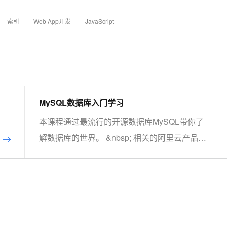
索引
Web App开发
JavaScript
MySQL数据库入门学习
本课程通过最流行的开源数据库MySQL带你了
解数据库的世界。 &nbsp; 相关的阿里云产品：
云数据库RDS MySQL 版 阿里云关系型数据库
RDS（Relational Database Service）是一种稳
定可靠、可弹性伸缩的在线数据库服务，提供容
灾、备份、恢复、迁移等方面的全套解决方案，
彻底解决数据库运维的烦恼。 了解产品详