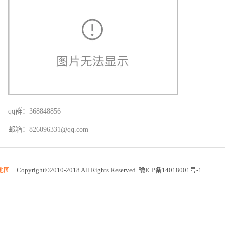
qq群：368848856
邮箱：826096331@qq.com
Copyright©2010-2018 All Rights Reserved. 豫ICP备14018001号-1
地图