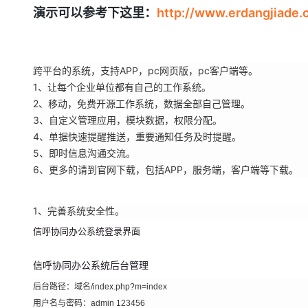
存储
天池大赛
Qwen3.7-Plus
云解析DNS
解决方案免费试用 新老
演示可以参考下这里：
http://www.erdangjiade.
电子合同
最高领取价值200元试用
能看、能想、能动手的多模
安全
网络与CDN
AI 算法大赛
畅捷通
大数据开发治理平台 Data
AI 产品 免费试用
网络
安全
云开发大赛
Qwen3-VL-Plus
Tableau 订阅
1亿+ 大模型 tokens 和 
跨平台的系统，支持APP，pc网页版，pc客户端等。
可观测
入门学习赛
中间件
AI空中课堂在线直播课
1、让每个企业单位都有自己的工作系统。
云防火墙
140+云产品 免费试用
2、移动，免费开源工作系统，数据全部自己管理。
上云与迁云
云原生的云上边界网络安全
产品新客免费试用，最长1
数据库
3、自定义管理应用，模块数据，权限分配。
生态解决方案
大模型服务
企业出海
4、单据快速提醒推送，重要通知任务及时提醒。
大模型ACA认证体验
大数据计算
助力企业全员 AI 认知与能
5、即时信息沟通交流。
行业生态解决方案
千问AI平台-Token Plan
政企业务
媒体服务
6、更多的请到官网下载，包括APP，服务端，客户端等下载。
开发者生态解决方案
企业服务与云通信
千问AI平台-模型体验
AI 开发和 AI 应用解决
1、完善系统安全性。
在线体验全尺寸、多种模态
域名与网站
信呼协同办公系统登录界面
Happy 系列大模型
终端用户计算
信呼协同办公系统后台管理
Serverless
后台路径：域名/index.php?m=index
用户名与密码：admin 123456
开发工具