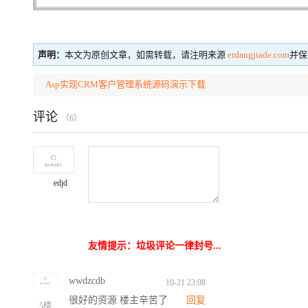
声明：
本文为原创文章，如需转载，请注明来源
erdangjiade.com
并保
Asp实现CRM客户管理系统源码演示下载
评论
（
6
）
edjd
友情提示：垃圾评论一律封号...
wwdzcdb
10-21 23:08
很好的资源 楼主辛苦了
回复
5楼