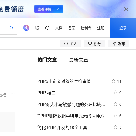
文档
备案
控制台
注册
登录
个人
积分
发布
验
作计划
器
AI 活动
专业服务
服务伙伴合作计划
开发者社区
加入我们
产品动态
服务平台百炼
阿里云 OPC 创新助力计划
热门文章
最新文章
一站式生成采购清单，支持单品或批量购买
io：打造专属 AI 语音助手
S产品伙伴计划（繁花）
峰会
CS
造的大模型服务与应用开发平台
一句话生成原生可编辑精美 PPT 文稿
AI 生产力先锋
Al MaaS 服务伙伴赋能合作
域名
博文
Careers
至高可申请百万元
Qwen3.8-Max 模型上线
开启高性价比 AI 编程新体验
弹性可伸缩的云计算服务
Qwen-Audio-3.0-Realtime 端到端实时语音角色扮演
输入一句话想法, 轻松生成专业的 PPT
先锋实践拓展 AI 生产力的边界
Token 补贴，五大权
计划
海大会
伙伴信用分合作计划
商标
问答
社会招聘
PHP5中定义对象的字符串值
11
益加速 OPC 成功
eek-V4-Pro
SS
一键部署幻兽帕鲁游戏服务器
飞天发布时刻
HOT
Open Search 向量检索版支
划
备案
电子书
校园招聘
pSeek-V4-Pro
视频创作，一键激活电商全链路生产力
稳定、安全、高性价比、高性能的云存储服务
一键购买专属联机服务器，轻松开启游戏
所见，即是所愿
持视频检索 Pipeline 功能
更多支持
PHP 接口
9
版权
划
公司注册
镜像站
视频生成
语音识别与合成
专属 QwenPaw
漫剧工坊：一站式动画创作平台
AI 实训营
HOT
应用身份服务 (IDaaS)
PHP对大小写敏感问题的处理比较
0
合作伙伴培训与认证
划
上云迁移
站生成，高效打造优质广告素材
全接入的云上超级电脑
从聊天伙伴进化为能主动干活的本地数字员工
快速生产连贯的高质量长漫剧
从基础到进阶，Agent 创客手把手教你
OpenClaw 管理能力上线
乱，写代码时可能偶尔出问题，所以
lScope
我要反馈
e-1.1-T2V
Qwen3-TTS-Flash
**PHP删除数组中特定元素的两种方法
6
查询合作伙伴
这里总结一下。以便用到的出现错误
n Alibaba Cloud ISV 合作
代维服务
建企业门户网站
10 分钟搭建微信、支付宝小程序
MaxCompute MaxFrame 提
array_splice()和unset()
畅细腻的高质量视频
离线语音合成大模型，多语言方言自适应，低延迟高稳定
创新加速
简化 PHP 开发的10个工具
ope
登录合作伙伴管理后台
5
我要建议
站，无忧落地极速上线
以可视化方式快速构建移动和 PC 门户网站
国内短信简单易用，安全可靠，秒级触达，全球覆盖200+国家和地区。
高效部署网站，快速应用到小程序
供自动弹性内存功能