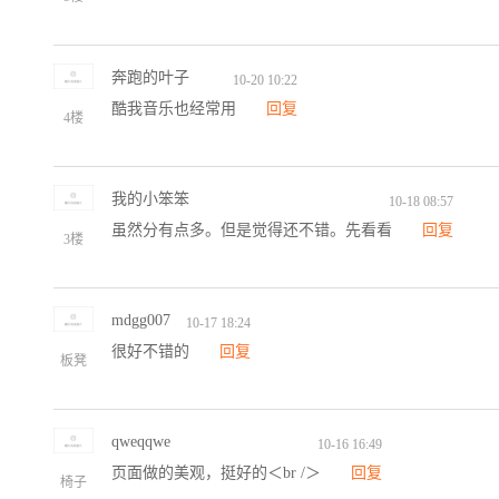
奔跑的叶子
10-20 10:22
酷我音乐也经常用
回复
4楼
我的小笨笨
10-18 08:57
虽然分有点多。但是觉得还不错。先看看
回复
3楼
mdgg007
10-17 18:24
很好不错的
回复
板凳
qweqqwe
10-16 16:49
页面做的美观，挺好的＜br /＞
回复
椅子