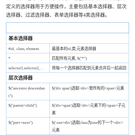
定义的选择器用于方便操作，主要包括基本选择器、层次
选择器、过滤选择器、表单选择器等4类选择器。
jQuery选择器
示例
基本选择器
#id, .class, element
最基本的id,类,元素选择器
*
匹配所有元素, $("*")
selector1,selector2,…
将每一个选择器匹配到元素合并后一起返回
层次选择器
$("ancestor descendan
$('div span')选取<div>里所有的<span>元素
t")
$("parent>child")
$('div>span')选取<div>元素下的<span>子元
素
$("prev+next")
$('.one+div')选取class为one的下一个<div>
元素