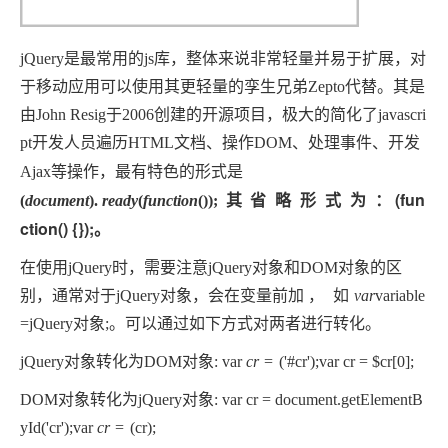
jQuery是最常用的js库，整体来说非常轻量并易于扩展，对
于移动应用可以使用其更轻量的孪生兄弟Zepto代替。其是
由John Resig于2006创建的开源项目，极大的简化了javascri
pt开发人员遍历HTML文档、操作DOM、处理事件、开发
Ajax等操作，最有特色的形式是
(fun
(
d
o
c
u
m
e
n
t
)
.
r
e
a
d
y
(
f
u
n
c
t
i
o
n
(
)
)
;
其
省
略
形
式
为
：
ction() {});。
在使用jQuery时，需要注意jQuery对象和DOM对象的区
别，通常对于jQuery对象，会在变量前加
，
如
v
a
r
variable
=jQuery对象;。可以通过如下方式对两者进行转化。
jQuery对象转化为DOM对象: var
c
r
=
('#cr');var cr = $cr[0];
DOM对象转化为jQuery对象:
var cr = document.getElementB
yId('cr');var
c
r
=
(cr);