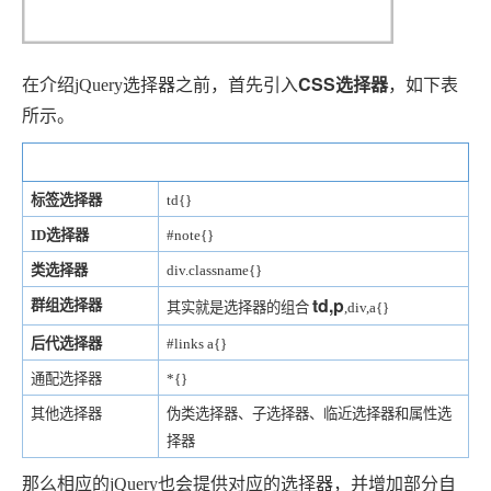
CSS选择器
在介绍jQuery选择器之前，首先引入
，如下表
所示。
选择器类型
示例
标签选择器
td{}
ID选择器
#note{}
类选择器
div.classname{}
td,p
群组选择器
其实就是选择器的组合
,div,a{}
后代选择器
#links a{}
通配选择器
*{}
其他选择器
伪类选择器、子选择器、临近选择器和属性选
择器
那么相应的jQuery也会提供对应的选择器，并增加部分自