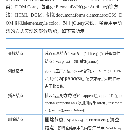
类：DOM Core，包含getElementById(),getAttribute()等方
法；HTML_DOM，例如document.forms,element.src;CSS_D
OM,例如element.style.color，对于jQuery来说，将会用更简
洁的方式实现这部分功能，如下表所示。
DOM操作
示例
查找结点
获取元素结点：var
l
i
=
('ul li:eq(1)');
获取属性
attr
结点：var p_txt = $li.
('name');
创建结点
jQuery工厂方法:$(html语句);
var
l
i
=
('<li></li
1
append
>');$('ul').
('$li_1');
文本结点和属性结
点于此类似
插入结点
插入结点的方式很多：
append(), appendTo(), pr
epend(),prependTo(),添加到内部
after(), insertAft
er(),before(),insertBefore()
删除节点
remove
清空
删除结点
：$('ul li:eq(1)').
();
结点
，即清空结点中的内容(子节点)
$('ul li:eq