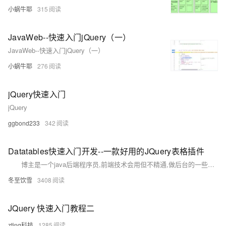
小蜗牛耶
315
JavaWeb--快速入门jQuery（一）
JavaWeb--快速入门jQuery（一）
小蜗牛耶
276
jQuery快速入门
jQuery
ggbond233
342
Datatables快速入门开发--一款好用的JQuery表格插件
博主是一个java后端程序员,前端技术会用但不精通,做后台的一些功能经常要涉及表格的展示,分页,搜索,排序等等一系列功能,在经历了一段时间的原始手段,开始接触并使用Datatables,一个jquery表格插件,上手很快,重点是超级好用,有完善的中文文档,今天有空,整理一下Datatable的一些使用方法及注意事项,以便随时查阅.
冬至饮雪
3408
JQuery 快速入门教程二
zting科技
1285