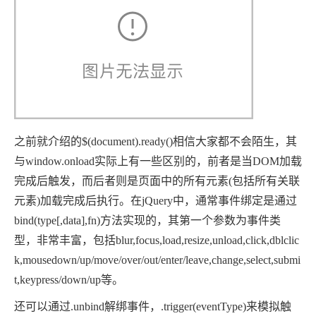
之前就介绍的$(document).ready()相信大家都不会陌生，其
与window.onload实际上有一些区别的，前者是当DOM加载
完成后触发，而后者则是页面中的所有元素(包括所有关联
元素)加载完成后执行。在jQuery中，通常事件绑定是通过
bind(type[,data],fn)方法实现的，其第一个参数为事件类
型，非常丰富，包括blur,focus,load,resize,unload,click,dblclic
k,mousedown/up/move/over/out/enter/leave,change,select,submi
t,keypress/down/up等。
还可以通过.unbind解绑事件，.trigger(eventType)来模拟触