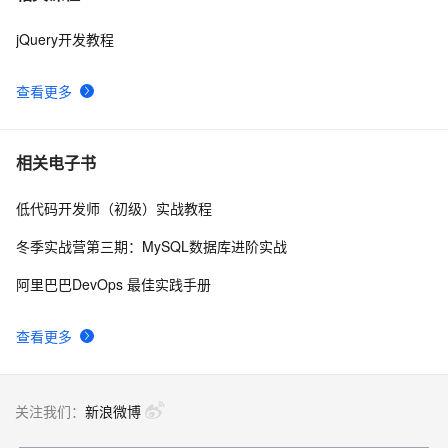
jQuery开发教程
jQuery技术内幕：深入解析jQuery架构设计与实现原
642
8
理.  3.2　选择器表达式
查看更多
jquery 图片滚动特效制作 slide 图片类似窗帘式滚动
511
9
jquery微博实例
662
10
相关电子书
低代码开发师（初级）实战教程
冬季实战营第三期：MySQL数据库进阶实战
阿里巴巴DevOps 最佳实践手册
查看更多
关注我们：
新浪微博