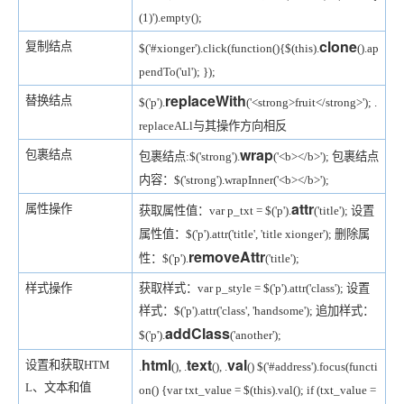
(1)').empty();
clone
复制结点
$('#xionger').click(function(){
$(this).
().ap
pendTo('ul');
});
replaceWith
替换结点
$('p').
('<strong>fruit</strong>');
.
replaceALl与其操作方向相反
wrap
包裹结点
包裹结点:$('strong').
('<b></b>');
包裹结点
内容：$('strong').wrapInner('<b></b>');
attr
属性操作
获取属性值：var p_txt = $('p').
('title');
设置
属性值：$('p').attr('title', 'title xionger');
删除属
removeAttr
性：$('p').
('title');
样式操作
获取样式：var p_style = $('p').attr('class');
设置
样式：$('p').attr('class', 'handsome');
追加样式：
addClass
$('p').
('another');
html
text
val
设置和获取HTM
.
(), .
(), .
()
$('#address').focus(functi
L、文本和值
on() {
var txt_value = $(this).val();
if (txt_value =