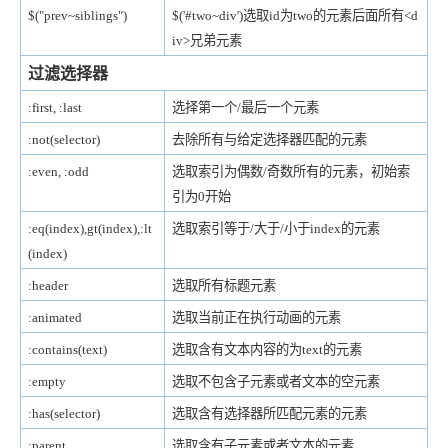
$("prev~siblings")
$('#two~div')选取id为two的元素后面所有<d
iv>兄弟元素
过滤选择器
:first, :last
选择第一个/最后一个元素
:not(selector)
去除所有与给定选择器匹配的元素
:even, :odd
选取索引为偶数/奇数所有的元素，初始索
引为0开始
:eq(index),gt(index)
,:lt
选取索引等于/大于/小于index的元素
(index)
:header
选取所有标题元素
:animated
选取当前正在执行动画的元素
:contains(text)
选取含有文本内容的为text的元素
:empty
选取不包含子元素或者文本的空元素
:has(selector)
选取含有选择器所匹配元素的元素
:parent
选取含有子元素或者文本的元素