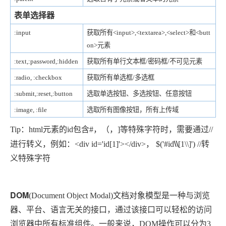
表单选择器
:input
获取所有<input>,<textarea>,<select>和<butt
on>元素
:text,:password,:hidden
获取所有单行文本框/密码框/不可见元素
:radio, :checkbox
获取所有单选框/多选框
:submit,:reset,:button
选取单选按钮、多选按钮、任意按钮
:image, :file
选取所有图像按钮，所有上传域
Tip：html元素的id包含#，（，]等特殊字符时，需要通过//
\\
进行转义，例如：<div id='id[1]'></div>， $('#id
[1\\]') //转
义特殊字符
DOM
(Document Object Modal)文档对象模型是一种与浏览
器、平台、语言无关的接口，通过该接口可以轻松的访问
浏览器中所有标准组件。一般来说，DOM操作可以分为3