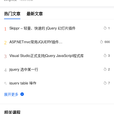
热门文章
最新文章
Skippr – 轻量、快速的 jQuery 幻灯片插件
1
1
ASP.NETmvc常用JQUERY插件
666
2
【jquery.dataTables.js】
Visual Studio正式支持jQuery JavaScript程式库
3
3
jquery 选中某一行
2
4
jquery table 操作
7
5
jquery选择器大全
7
6
jQuery使用手册之动态效果(6)
11
7
相关课程