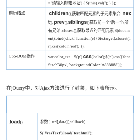
= '请输入邮箱地址') {
$(this).val('');
}
});
children
nex
遍历结点
.
(),获取匹配元素的子元素集合
.
t
prev
siblings
(),
(),
()获取前一个/后一个/所
有兄弟
.closest(),获取最近的匹配元素
$(docum
ent).bind('click', function(e) {
$(e.target).closest('l
i').css('color', 'red');
});
css
CSS-DOM操作
var color_txt = $('p').
('color');
$('p').css({'font
Size':'30px', 'backgroundColor':'#888888'});
在jQuery中，对Ajax方法进行了封装，如下表所示。
Ajax方法
示例
load
参数：url[,data][,callback]
.
()
$('#resText').load('test.html');