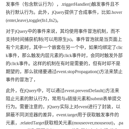
发事件（包含默认行为），.triggerHandler()触发事件且不
执行默认行为。此外，jQuery提供了合成事件，比如.hover
(enter,leave),toggle(fn1,fn2)。
对于jQuery中的事件来说，其均使用事件冒泡机制，而不
支持时间捕获机制(可以用原生js)。事件冒泡就是当页面上
有个元素时，其中一个嵌套在另一个中，如果均绑定了clic
k事件，那么触发内层元素的click事件时，会同时触发外部
的click事件。这样的机制在有时是需要的，但有时却不是
期望的，那么就绪要通过event.stopPropagation()方法来禁止
事件的冒泡了，
此外，在jQuery中，可以通过event.preventDefault()方法来
阻止元素的默认行为，常用与a链接元素和submit表单提交
行为。需要注意的，jQuery实际上对event进行了封装，以
屏蔽不同浏览器的差异，event.target用于获取触发事件的
元素，.relatedTarget获取相关元素(mouseover,mouseout)，.pa