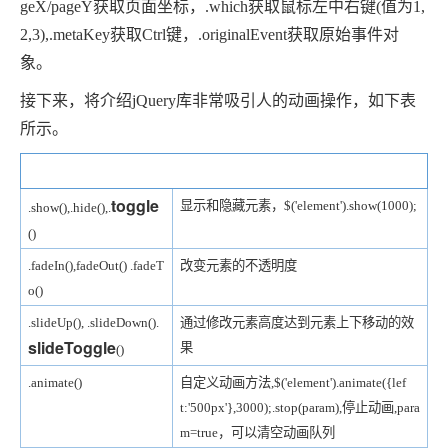
geX/pageY获取页面坐标，.which获取鼠标左中右键(值为1,
2,3),.metaKey获取Ctrl键，.originalEvent获取原始事件对
象。
接下来，将介绍jQuery库非常吸引人的动画操作，如下表
所示。
方法
诠释
toggle
显示和隐藏元素，$('element').show(1000);
.show(),.hide(),.
()
.fadeIn(),fadeOut()
.fadeT
改变元素的不透明度
o()
.slideUp(), .slideDown()
.
通过修改元素高度达到元素上下移动的效
slideToggle
果
()
.animate()
自定义动画方法,
$('element').animate({lef
t:'500px'},3000);
.stop(param),停止动画,para
m=true，可以清空动画队列