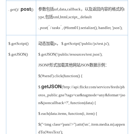
post
参数包括url,data,callback，以及返回内容的格式的t
.
g
e
t
(
)
/
.
()
ype,包括xml,html,script,_default
′
′
.
p
o
s
t
(
/
t
a
s
k
s
,
(#form01).serialize(), handler, 'json');
$.getScript()
动态加载js， $.getScript('/public/js/test.js');
$.getJSON()
$.getJSON('/public/resources/test.json');
JSONP形式加载其他网站JSON数据示例：
$('#send').click(function() {
getJSON
$.
('http://api.flickr.com/services/feeds/ph
otos_public.gne?tags=car&tagmode=any&format=jso
n&jsoncallback=?', function(data) {
$.each(data.items, function(i, item) {
$("<img class='para'/>").attr('src', item.media.m).appen
dTo('#resText');