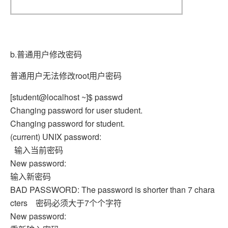
b.普通用户修改密码
普通用户无法修改root用户密码
[student@localhost ~]$ passwd
Changing password for user student.
Changing password for student.
(current) UNIX password:
输入当前密码
New password:
输入新密码
BAD PASSWORD: The password is shorter than 7 chara
cters 密码必须大于7个个字符
New password: