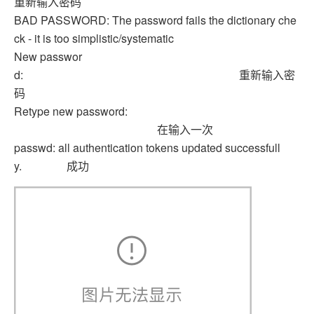
重新输入密码
BAD PASSWORD: The password fails the dictionary che
ck - it is too simplistic/systematic
New passwor
d: 重新输入密
码
Retype new password:
在输入一次
passwd: all authentication tokens updated successfull
y. 成功