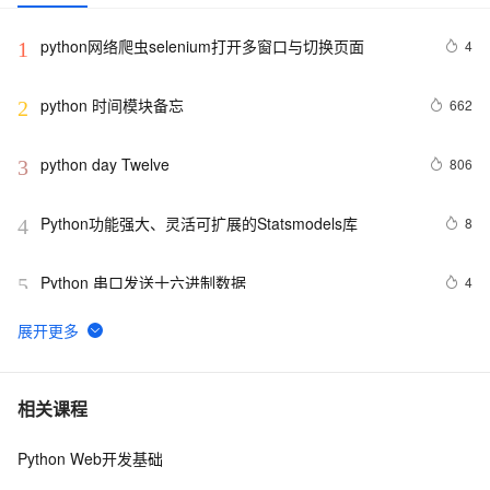
python网络爬虫selenium打开多窗口与切换页面
4
1
python 时间模块备忘
662
2
python day Twelve
806
3
Python功能强大、灵活可扩展的Statsmodels库
8
4
Python 串口发送十六进制数据
4
5
python join 和 split的常用使用方法
567
6
python 模块初始
643
7
相关课程
Python Web开发基础
python中使用and和or来实现其它语言中的?号表达式
578
8