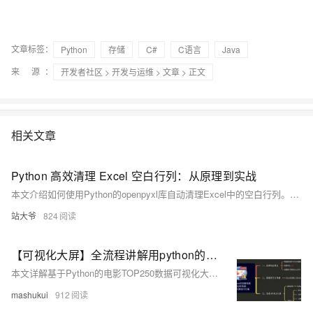
文章标签：
Python
存储
C#
C语言
Java
来 源：
开发者社区
>
开发与运维
>
文章
> 正文
相关文章
Python 高效清理 Excel 空白行列：从原理到实战
本文介绍如何使用Python的openpyxl库自动清理Excel中的空白行列。通过代码实现高效识别并删除无数据的行与列，解决文件臃肿、读取错误等问题，提升数据处理效率与准确性，适用于各类批量Excel清理任务。
站大爷
824
【可视化大屏】全流程讲解用python的pyecharts库实现拖拽可视化大屏的背后原理，简单粗暴！
本文详解基于Python的电影TOP250数据可视化大屏开发全流程，涵盖爬虫、数据存储、分析及可视化。使用requests+BeautifulSoup爬取数据，pandas存入MySQL，pyecharts实现柱状图、饼图、词云图、散点图等多种图表，并通过Page组件拖拽布局组合成大屏，支持多种主题切换，附完整源码与视频讲解。
mashukui
912