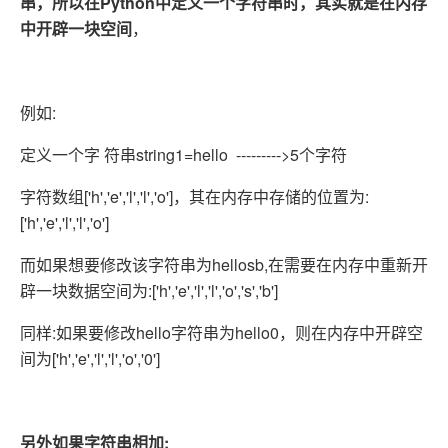
串，所以在Python中定义一个字符串时，其实就是在内存
中开辟一块空间
，
例如:
定义一个字 符串string1=hello --------->5个字符
字符数组['h','e','l','l','o']，其在内存中存储的位置为:
['h','e','l','l','o']
而如果想要修改该字符串为hellosb,在需要在内存中重新开
辟一块数据空间为:['h','e','l','l','o','s','b']
同样:如果要修改hello字符串为hello0，则在内存中开辟空
间为['h','e','l','l','o','0']
另外如果字符串相加: