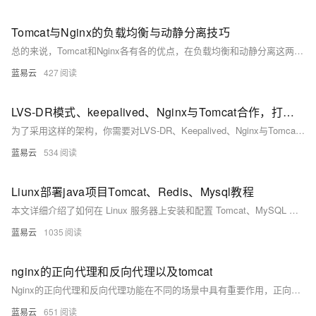
Tomcat与Nginx的负载均衡与动静分离技巧
总的来说，Tomcat和Nginx各有各的优点，在负载均衡和动静分离这两方面它们都有很好的应用。灵活使用这两个工具能够让Web应用具有更好的扩展性和用户体验。
蓝易云
427
LVS-DR模式、keepalived、Nginx与Tomcat合作，打造动静分离，高效负载均衡与高可用性
为了采用这样的架构，你需要对LVS-DR、Keepalived、Nginx与Tomcat有一定的理解和掌握，同时也需要投入一些时间去研究和配置，但是一旦你把它运行起来，你将会发现，这一切都是值得的。
蓝易云
534
Liunx部署java项目Tomcat、Redis、Mysql教程
本文详细介绍了如何在 Linux 服务器上安装和配置 Tomcat、MySQL 和 Redis，并部署 Java 项目。通过这些步骤，您可以搭建一个高效稳定的 Java 应用运行环境。希望本文能为您在实际操作中提供有价值的参考。
蓝易云
1035
nginx的正向代理和反向代理以及tomcat
Nginx的正向代理和反向代理功能在不同的场景中具有重要作用，正向代理主要用于客户端访问控制和匿名浏览，而反向代理则用于负载均衡和高可用性服务。Tomcat作为Java Web应用服务器，与Nginx结合使用，可以显著提升Web应用的性能和稳定性。通过合理配置Nginx和Tomcat，可以构建高效、稳定和可扩展的Web服务架构。
蓝易云
651