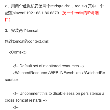
2、用两个虚拟机安装两个reids(reids1、redis2) 其中一个
配置slaveof 192.168.1.86 6379
（另一个redis的IP与端
口）
3、安装两个tomcat
修改tomcat的context.xml：
<Context>
<!-- Default set of monitored resources -->
<WatchedResource>WEB-INF/web.xml</WatchedRe
source>
<!-- Uncomment this to disable session persistence a
cross Tomcat restarts -->
<!--