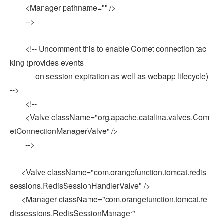
<Manager pathname="" />
-->
<!-- Uncomment this to enable Comet connection tac
king (provides events
on session expiration as well as webapp lifecycle)
-->
<!--
<Valve className="org.apache.catalina.valves.Com
etConnectionManagerValve" />
-->
<Valve className="com.orangefunction.tomcat.redis
sessions.RedisSessionHandlerValve" />
<Manager className="com.orangefunction.tomcat.re
dissessions.RedisSessionManager"