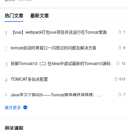
热门文章
最新文章
【vue】webpack打包vue项目并且运行在Tomcat里面
1
1
tomcat启动时黑窗口一闪而过的问题及解决方案
9
2
拆解Tomcat10: (二) 在Idea中调试最新的Tomcat10源码
12
3
TOMCAT多站点配置
515
4
Java学习之路005——Tomcat服务器环境搭建、
7
5
JavaWeb项目创建以及IDEA配置Tomcat环境教程
tomcat如何共享多个web应用会话
539
6
linux+tomcat+oracle_第四步
4
7
相关课程