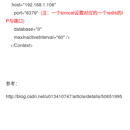
host="192.168.1.106"
port="6379"
(注：一个tomcat设置对应的一个redis的I
P与端口)
database="0"
maxInactiveInterval="60" />
</Context>
参考：
http://blog.csdn.net/u013410747/article/details/50651995