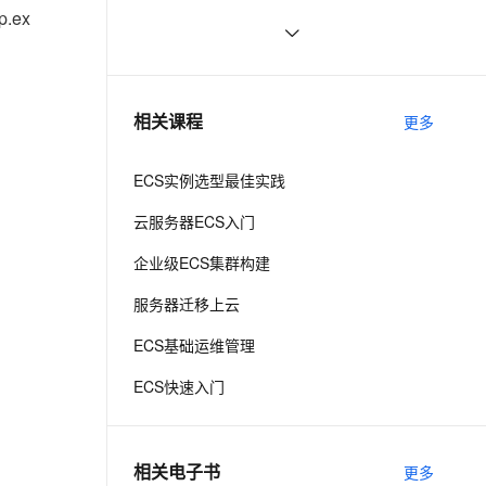
置
ex
ernetes 版 ACK
云聚AI 严选权益
云安全中心 AI BAS 智能自动
SSL 证书
阿里云轻量应用服务器与ECS区别
13
2V
Fun-ASR
，一键激活高效办公新体验
理容器应用的 K8s 服务
精选AI产品，从模型到应用全链提效
化模拟渗透攻击产品发布
文戏情感细腻自然，动作戏激烈拳拳到肉，实现更强表演能力
支持中英文自由切换，具备更强的噪声鲁棒性
堡垒机
阿里云服务器地域怎么选？可用区是
14
AI 用量加速计划
DataWorks ChatBI 会话支持
什么？
防火墙
、识别商机，让客服更高效、服务更出色。
阿里云“飞天加速计划”ECS使用体验
新老同享，达量后返
上传临时文件分析
3
相关课程
更多
主机安全
应用
a n+=1
ECS实例选型最佳实践
千问办公
NEW
AI 应用及服务市场
的智能体编程平台
一站式AI生产力平台
云服务器ECS入门
t/EPG/
AI 应用
伶鹊
企业级ECS集群构建
企业级人与Agent协作平台，接入和调度多个数字员工
智能客服平台，对话机器人、对话分析、智能外呼
大模型
服务器迁移上云
大模型服务平台百炼 - 全妙
自然语言处理
ECS基础运维管理
应用创作平台
多模态内容创作工具，已接入 DeepSeek
数据标注
ECS快速入门
机器学习
相关电子书
更多
息提取
与 AI 智能体进行实时音视频通话