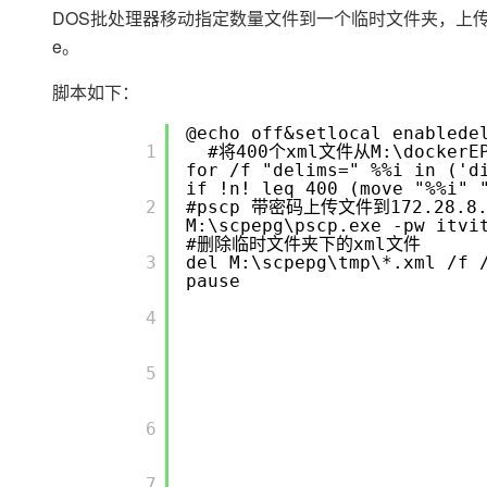
DOS批处理器移动指定数量文件到一个临时文件夹，上传到l
大数据开发治理平台 Data
AI 产品 免费试用
网络
安全
云开发大赛
Qwen3-VL-Plus
Tableau 订阅
1亿+ 大模型 tokens 和 
e。
可观测
入门学习赛
中间件
AI空中课堂在线直播课
云防火墙
140+云产品 免费试用
脚本如下：
上云与迁云
云原生的云上边界网络安全
产品新客免费试用，最长1
数据库
生态解决方案
@echo off&setlocal enablede
大模型服务
企业出海
       1

#将400个xml文件从M:\docker
大模型ACA认证体验
大数据计算
for /f "delims=" %%i in ('
助力企业全员 AI 认知与能
行业生态解决方案
if !n! leq 400 (move "%%i" 
千问AI平台-Token Plan
政企业务
媒体服务
       2

#pscp 带密码上传文件到172.28.8.
开发者生态解决方案
M:\scpepg\pscp.exe -pw itv
#删除临时文件夹下的xml文件
企业服务与云通信
千问AI平台-模型体验
AI 开发和 AI 应用解决
       3

del M:\scpepg\tmp\*.xml /f 
pause
在线体验全尺寸、多种模态
域名与网站
       4

Happy 系列大模型
终端用户计算
       5

Serverless
开发工具
       6

大模型解决方案
迁移与运维管理
快速部署 Dify，高效搭建 
       7
