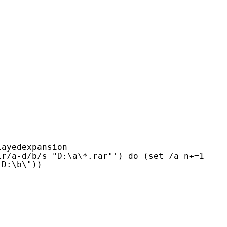
型
依托云原生高可用架构,实现Dify私有化部署
用1%尺寸在特定领域达到大模型90%以上效果
一个 AI 助手
超强辅助，Bol
即刻拥有 DeepSeek-R1 满血版
在企业官网、通讯软件中为客户提供 AI 客服
多种方案随心选，轻松解锁专属 DeepSeek
缀
al enabledelayedexpansion
ir/a-d/b/s "D:\a\*.rar"') do (set /a n+=1
 (move "%%i" "D:\b\"))