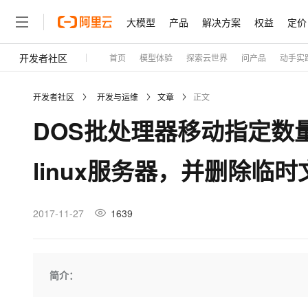
大模型
产品
解决方案
权益
定价
开发者社区
首页
模型体验
探索云世界
问产品
动手实
大模型
产品
解决方案
权益
定价
云市场
伙伴
服务
了解阿里云
精选产品
精选解决方案
普惠上云
产品定价
精选商城
成为销售伙伴
售前咨询
为什么选择阿里云
千问AI平台
开发者社区
开发与运维
文章
正文
了解云产品的定价详情
大模型服务平台百炼
睿译宝，AI翻译排版一
普惠上云 官方力荐
分销伙伴
在线服务
网站建设
什么是云计算
大
DOS批处理器移动指定数
大模型服务与应用平台
上传文档即自动完成翻译和
云服务器38元/年起，超
咨询伙伴
多端小程序
技术领先
云上成本管理
售后服务
轻量应用服务器
GLM-5.2：长任务时代
官方推荐返现计划
大模型
精选产品
精选解决方案
Salesforce 国际版订阅
稳定可靠
linux服务器，并删除临
管理和优化成本
推荐新用户得奖励，单订单
销售伙伴合作计划
自助服务
友盟天域
安全合规
人工智能与机器学习
AI
文本生成
云数据库 RDS
Hermes Agent，打造
云工开物
无影生态合作计划
在线服务
观测云
分析师报告
自主进化，持久记忆，越用
高校专属算力普惠，学生认
计算
互联网应用开发
2017-11-27
1639
Qwen3.8-Max
HOT
Salesforce On Alibaba C
工单服务
Tuya 物联网平台阿里云
研究报告与白皮书
人工智能平台 PAI
快速拥有专属 OpenClaw
大模
Consulting Partner 合
大数据
容器
智能体时代全能旗舰模型
免费试用
短信专区
一站式AI开发、训练和推
蓝凌 OA
AI 大模型销售与服务生
现代化应用
存储
天池大赛
Qwen3.7-Plus
简介：
云解析DNS
解决方案免费试用 新老
电子合同
最高领取价值200元试用
能看、能想、能动手的多模
安全
网络与CDN
AI 算法大赛
畅捷通