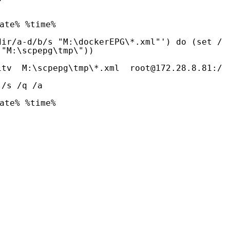
te% %time%
dir/a-d/b/s "M:\dockerEPG\*.xml"') do (set 
 "M:\scpepg\tmp\"))
itv M:\scpepg\tmp\*.xml root@172.28.8.81:/m
 /s /q /a
te% %time%