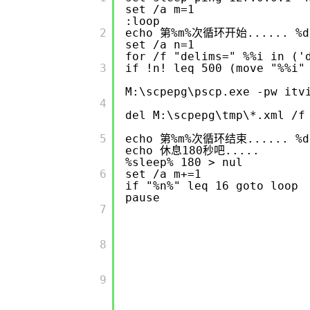
set /a m=1
:loop
       2

echo 第%m%次循环开始...... %da
set /a n=1
for /f "delims=" %%i in ('
       3

if !n! leq 500 (move "%%i"
M:\scpepg\pscp.exe -pw itv
       4

del M:\scpepg\tmp\*.xml /f
       5

echo 第%m%次循环结束...... %da
echo 休息180秒吧.....
%sleep% 180 > nul
       6

set /a m+=1
if "%n%" leq 16 goto loop
pause
       7

       8

       9
