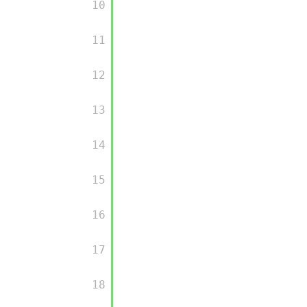
       10

       11

       12

       13

       14

       15

       16

       17

       18
