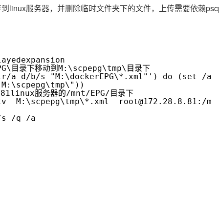
服务生态伙伴
云工开物
企业应用
inux服务器，并删除临时文件夹下的文件，上传需要依赖pscp.
Works
Night Plan 支持 Qwen 3.8-Max
云原生大数据计算服务 MaxCompute
AI 办公
容器服务 Kub
NEW
GLM-5.2
Wan2.7-T
Red Hat
30+ 款产品免费体验
Data Agent 驱动的一站式 Data+AI 开发治理平台
夜间 5 折，Qwen/Meoo/TokenPlan 客户专享
面向分析的企业级SaaS模式云数据仓库
AI智能应用
提供一站式管
科研合作
视觉 Coding、空间感知、多模态思考等全面升级
1M上下文，专为长程任务能力而生
ERP
堂（旗舰版）
SUSE
智能客服
CRM
防护产品
2个月
自动承接线索
建站小程序
layedexpansion
OA 办公系统
AI 应用构建
大模型原生
EPG\目录下移动到M:\scpepg\tmp\目录下
dir/a-d/b/s "M:\dockerEPG\*.xml"') do (set /
力提升
财税管理
模板建站
"M:\scpepg\tmp\"))
Qoder
大模型服务平台百炼-应用模版
HOT
NEW
81linux服务器的/mnt/EPG/目录下
面向真实软件
个人版上线、团队版降价；千问3.8-Max首发发尝鲜
丰富多元化的应用模版和解决方案
400电话
定制建站
itv M:\scpepg\tmp\*.xml root@172.28.8.81:/mn
万有无界
大模型服务平台百炼-智能体
方案
广告营销
模板小程序
/s /q /a
的模型效果
灵活可视化地构建企业级 Agent
定制小程序
秒悟
人工智能平台 PAI
APP 开发
云端极速 AI 
新一代 AI 视频生成模型，深度适配广告营销等场景
AI Native 的算法工程平台，一站式完成建模、训练、推理服务部署
建站系统
AI 应用
10分钟微调：让0.6B模型媲美235B模
多模态数据信