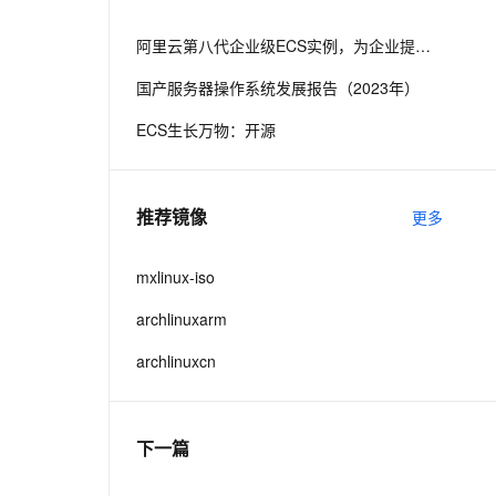
从文本、图片、视频中提取结构化的属性信息
构建支持视频理解的 AI 音视频实时通话应用
阿里云第八代企业级ECS实例，为企业提供更安全的云上防护
t.diy 一步搞定创意建站
构建大模型应用的安全防护体系
国产服务器操作系统发展报告（2023年）
通过自然语言交互简化开发流程,全栈开发支持
通过阿里云安全产品对 AI 应用进行安全防护
ECS生长万物：开源
推荐镜像
更多
mxlinux-iso
archlinuxarm
archlinuxcn
下一篇