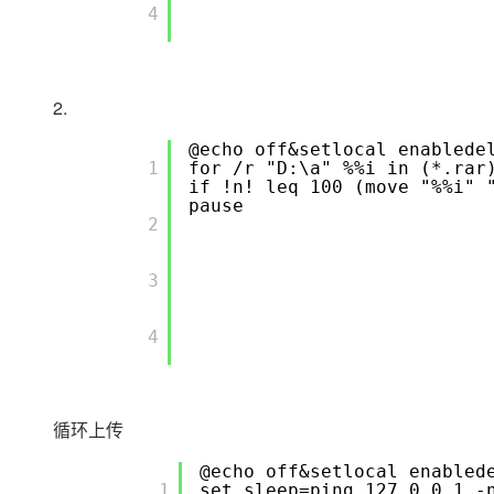
       4

2.
@echo off&setlocal enabled
       1

for /r "D:\a" %%i in (*.ra
if !n! leq 100 (move "%%i"
pause
       2

       3

       4

循环上传
@echo off&setlocal enabled
       1

set sleep=ping 127.0.0.1 -