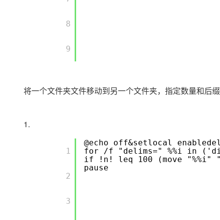
专有云
       8

10 分钟在聊天系统中增加
       9

将一个文件夹文件移动到另一个文件夹，指定数量和后
1.
@echo off&setloc
       1

for /f "delims=" %%i in ('d
if !n! leq 100
pause
       2

       3
