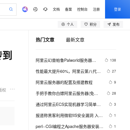
文档
备案
控制台
注册
登录
个人
积分
发布
验
作计划
器
AI 活动
专业服务
服务伙伴合作计划
开发者社区
加入我们
产品动态
服务平台百炼
阿里云 OPC 创新助力计划
热门文章
最新文章
一站式生成采购清单，支持单品或批量购买
可编辑精美 PPT 文稿
S产品伙伴计划（繁花）
峰会
CS
造的大模型服务与应用开发平台
Agency Agents：拥有专属领域专家
AI 生产力先锋
Al MaaS 服务伙伴赋能合作
域名
博文
Careers
PolarDB Agentic Database
至高可申请百万元
传到
 轻松生成专业的 PPT
开启高性价比 AI 编程新体验
弹性可伸缩的云计算服务
先锋实践拓展 AI 生产力的边界
发布
多领域专家智能体,一键组建 AI 虚拟交付团队
Token 补贴，五大权
计划
海大会
伙伴信用分合作计划
商标
问答
社会招聘
阿里云幻兽帕鲁Palworld服务器配
138
益加速 OPC 成功
帕鲁游戏服务器
SS
HappyHorse 打造一站式影视创作平台
飞天发布时刻
HOT
秒悟 Meoo CLI 支持一键部
划
备案
电子书
校园招聘
置及价格整理（2024年版）
联机服务器，轻松开启游戏
视频创作，一键激活电商全链路生产力
稳定、安全、高性价比、高性能的云存储服务
所见，即是所愿
署项目至阿里云账号
可视化编排打通从文字构思到成片全链路闭环
更多支持
性能最大提升60%，阿里云第八代企
27
划
公司注册
镜像站
视频生成
语音识别与合成
业级实例ECS g8i正式上线
 智能体与工作流应用
漫剧工坊：一站式动画创作平台
AI 实训营
Flink OSS 支持
阿里云服务器的配置及搭建教程
9
合作伙伴培训与认证
划
上云迁移
站生成，高效打造优质广告素材
全接入的云上超级电脑
通过阿里云百炼高效搭建AI应用,助力高效开发
快速生产连贯的高质量长漫剧
从基础到进阶，Agent 创客手把手教你
AssumeRole 角色自定义
版权
lScope
我要反馈
e-1.1-T2V
Qwen3-TTS-Flash
手把手教你白嫖阿里云服务器(免费
28
查询合作伙伴
n Alibaba Cloud ISV 合作
代维服务
建企业门户网站
10 分钟搭建微信、支付宝小程序
百炼 Qwen3.7-Flash 系列模
领服务器)
畅细腻的高质量视频
离线语音合成大模型，多语言方言自适应，低延迟高稳定
创新加速
通过阿里云ECS实现机器学习简单训
ope
登录合作伙伴管理后台
3
我要建议
站，无忧落地极速上线
以可视化方式快速构建移动和 PC 门户网站
国内短信简单易用，安全可靠，秒级触达，全球覆盖200+国家和地区。
高效部署网站，快速应用到小程序
型发布
练
安全
报道称黑客利用微软IIS安全漏洞 入侵
我要投诉
e-1.1-I2V
Cosyvoice-V3-Flash
1
PolarDB
上云场景组合购
伴
Qoder CN V1.7.0 发布
大学服务器
漫剧创作，剧本、分镜、视频高效生成
100%兼容MySQL、PostgreSQL，兼容Oracle，支持集中和分布式
覆盖90%+业务场景，专享组合折扣价
畅自然，细节丰富
高表现力语音合成大模型，语音克隆听感自然
VPN
perl--CGI编程之Apache服务器安装配
1