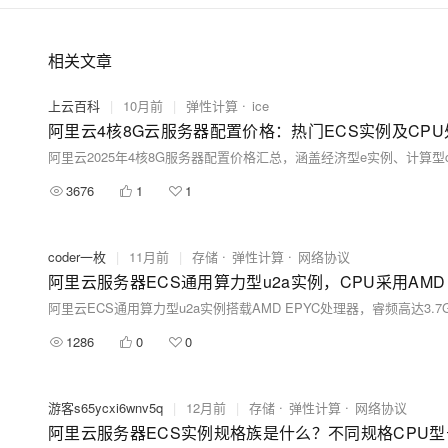
相关文章
上云百科
|
10月前
|
弹性计算
ice
阿里云4核8G云服务器配置价格：热门ECS实例及CP
3676
1
1
coder一枚
|
11月前
|
存储
弹性计算
网络协议
阿里云服务器ECS通用算力型u2a实例，CPU采用AMD E
1286
0
0
游客s65ycxi6wnv5q
|
12月前
|
存储
弹性计算
网络协议
阿里云服务器ECS实例规格族是什么？不同规格CPU