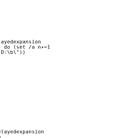
elayedexpansion
r) do (set /a n+=1
 "D:\b\"))
elayedexpansion
n