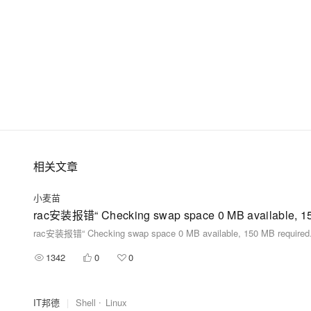
相关文章
小麦苗
rac安装报错“ Checking swap space 0 MB available, 150
rac安装报错“ Checking swap space 0 MB available, 150 MB required. 
1342
0
0
IT邦德
|
Shell
Linux