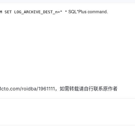
SQL*Plus command.
M SET LOG_ARCHIVE_DEST_n=" "
AI 应用
10分钟微调：让0.6B模型媲美235B模
多模态数据信
型
依托云原生高可用架构,实现Dify私有化部署
用1%尺寸在特定领域达到大模型90%以上效果
一个 AI 助手
超强辅助，Bol
即刻拥有 DeepSeek-R1 满血版
在企业官网、通讯软件中为客户提供 AI 客服
多种方案随心选，轻松解锁专属 DeepSeek
51cto.com/roidba/1961111，如需转载请自行联系原作者