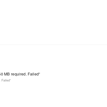
 MB required. Failed”
Failed”