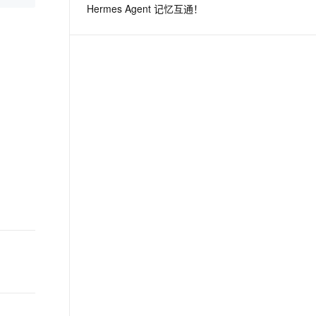
Hermes Agent 记忆互通！
息提取
与 AI 智能体进行实时音视频通话
从文本、图片、视频中提取结构化的属性信息
构建支持视频理解的 AI 音视频实时通话应用
t.diy 一步搞定创意建站
构建大模型应用的安全防护体系
通过自然语言交互简化开发流程,全栈开发支持
通过阿里云安全产品对 AI 应用进行安全防护