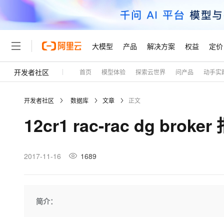
大模型
产品
解决方案
权益
定价
开发者社区
首页
模型体验
探索云世界
问产品
动手实
大模型
产品
解决方案
权益
定价
云市场
伙伴
服务
了解阿里云
精选产品
精选解决方案
普惠上云
产品定价
精选商城
成为销售伙伴
售前咨询
为什么选择阿里云
千问AI平台
开发者社区
数据库
文章
正文
了解云产品的定价详情
大模型服务平台百炼
睿译宝，AI翻译排版一
普惠上云 官方力荐
分销伙伴
在线服务
网站建设
什么是云计算
大
12cr1 rac-rac dg broke
大模型服务与应用平台
上传文档即自动完成翻译和
云服务器38元/年起，超
咨询伙伴
多端小程序
技术领先
云上成本管理
售后服务
轻量应用服务器
GLM-5.2：长任务时代
官方推荐返现计划
大模型
精选产品
精选解决方案
Salesforce 国际版订阅
稳定可靠
管理和优化成本
推荐新用户得奖励，单订单
销售伙伴合作计划
2017-11-16
1689
自助服务
友盟天域
安全合规
人工智能与机器学习
AI
文本生成
云数据库 RDS
Hermes Agent，打造
云工开物
无影生态合作计划
在线服务
观测云
分析师报告
自主进化，持久记忆，越用
高校专属算力普惠，学生认
计算
互联网应用开发
Qwen3.8-Max
HOT
Salesforce On Alibaba C
工单服务
Tuya 物联网平台阿里云
研究报告与白皮书
人工智能平台 PAI
快速拥有专属 OpenClaw
简介：
大模
Consulting Partner 合
大数据
容器
智能体时代全能旗舰模型
免费试用
短信专区
一站式AI开发、训练和推
蓝凌 OA
AI 大模型销售与服务生
现代化应用