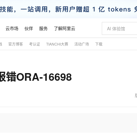
云市场
伙伴
服务
了解阿里云
践
官方博客
考认证
TIANCHI大赛
活动广场
下载
AI 特惠
数据与 API
成为产品伙伴
企业增值服务
最佳实践
价格计算器
AI 场景体
基础软件
产品伙伴合
阿里云认证
市场活动
配置报价
大模型
自助选配和估算价格
步到位
智启 AI 普惠权益
产品生态集成认证中心
企业支持计划
云上春晚
域名与网站
Qwen Audio：打造专属 AI 语音助手
千问官方 MaaS 平台，为开发者和 Agent 而生，新用户赠送 1 亿 + tokens 额度
一句话生成原生
AI Coding
阿里云Maa
2026 阿里云
云服务器 E
为企业打
数据集
Windows
大模型认证
模型
NEW
NEW
r 报错ORA-16698
格式还原
值低价云产品抢先购
至高享 1亿+免费 tokens，加速 Al 应用落地
提供智能易用的域名与建站服务
Qwen-Audio-3.0-Realtime 端到端实时语音角色扮演
输入一句话想法,
智能编程，一键
安全可靠、
产品生态伙伴
专家技术服务
云上奥运之旅
弹性计算合作
阿里云中企出
手机三要素
宝塔 Linux
全部认证
价格优势
开源旗舰模型
即刻拥有 DeepSeek-V4-Pro
阿里云 OPC 创新助力计划
千问大模型
一键部署幻兽
AI 电商营销
对象存储 O
大模型
产品生态伙伴工作台
企业增值服务台
云栖战略参考
云存储合作计
云栖大会
身份实名认证
CentOS
训练营
推动算力普惠，释放技术红利
最高返9万
真正可用的 1M 上下文,一次完成代码全链路开发
快速构建应用程序和网站，即刻迈出上云第一步
轻松解锁专属 DeepSeek-V4-Pro
至高百万元 Token 补贴，加速一人公司成长
多元化、高性能、安全可靠的大模型服务
一键购买专属
从图文生成到
云上的中国
数据库合作计
活动全景
短信
Docker
图片和
自进化智能体
5 分钟轻松部署专属 QwenPaw
Token Plan 模型订阅计划
数字证书管理服务（原SSL证书）
高效搭建 AI
AI 广告创作
无影云电脑
企业成长
NEW
HOT
信息公告
看见新力量
云网络合作计
OCR 文字识别
JAVA
越聪明
证享300元代金券
全托管，含MySQL、PostgreSQL、SQL Server、MariaDB多引擎
Qwen3.8-Max 首发尝鲜，限时加量 10 倍，夜间低至2折
实现全站 HTTPS，呈现可信的 Web 访问
从聊天伙伴进化为能主动干活的本地数字员工
图文、视频一
随时随地安
魔搭 Mode
Kimi-K3
HappyHors
NEW
loud
服务实践
官网公告
金融模力时刻
Salesforce O
版
发票查验
全能环境
Claude Code + GStack 打造工程团队
千问办公，限时限量积分加倍
Qoder
低代码高效构
AI 建站
短信服务
型
NEW
作计划
Kimi 最新旗舰模型，长程编程与推理利器
让文字生成流
计划
创新中心
魔搭 ModelSc
健康状态
理服务
让AI从“聊天伙伴”进化为能干活的“数字员工”
安装技能 GStack，拥有专属 AI 工程团队
你的AI工作搭子，覆盖日常办公高频场景
面向真实软件的智能体编程平台
0 代码专业建
客户案例
天气预报查询
操作系统
态合作计划