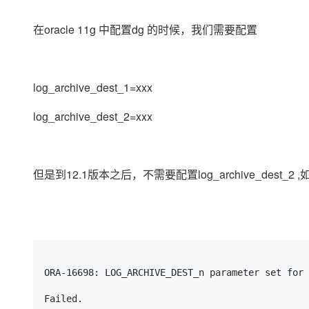
存储
天池大赛
Qwen3.7-Plus
云解析DNS
解决方案免费试用 新老
电子合同
最高领取价值200元试用
能看、能想、能动手的多模
安全
在oracle 11g 中配置dg 的时候，我们需要配置
网络与CDN
AI 算法大赛
畅捷通
大数据开发治理平台 Data
AI 产品 免费试用
网络
安全
云开发大赛
Qwen3-VL-Plus
Tableau 订阅
1亿+ 大模型 tokens 和 
可观测
入门学习赛
中间件
log_archive_dest_1=xxx
AI空中课堂在线直播课
云防火墙
140+云产品 免费试用
上云与迁云
云原生的云上边界网络安全
产品新客免费试用，最长1
数据库
log_archive_dest_2=xxx
生态解决方案
大模型服务
企业出海
大模型ACA认证体验
大数据计算
助力企业全员 AI 认知与能
行业生态解决方案
千问AI平台-Token Plan
政企业务
媒体服务
但是到12.1版本之后，不需要配置log_archive_des
开发者生态解决方案
企业服务与云通信
千问AI平台-模型体验
AI 开发和 AI 应用解决
在线体验全尺寸、多种模态
域名与网站
Happy 系列大模型
终端用户计算
ORA-16698: LOG_ARCHIVE_DEST_n parameter set for 
Serverless
Failed.
开发工具