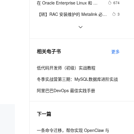
安全
在 Oracle Enterprise Linux 和 
我要投诉
e-1.1-I2V
Cosyvoice-V3-Flash
674
PolarDB
上云场景组合购
伴
Qoder CN V1.7.0 发布
iSCSI 上构建您自己的 Oracle RAC 
漫剧创作，剧本、分镜、视频高效生成
100%兼容MySQL、PostgreSQL，兼容Oracle，支持集中和分布式
覆盖90%+业务场景，专享组合折扣价
畅自然，细节丰富
高表现力语音合成大模型，语音克隆听感自然
VPN
【转】RAC 安装维护的 Metalink 必读
3
11g 集群
文档
ernetes 版 ACK
云聚AI 严选权益
云安全中心 AI BAS 智能自动
SSL 证书
【工具】一款oracle rac 检查工具
3
2V
Fun-ASR
，一键激活高效办公新体验
理容器应用的 K8s 服务
精选AI产品，从模型到应用全链提效
化模拟渗透攻击产品发布
文戏情感细腻自然，动作戏激烈拳拳到肉，实现更强表演能力
支持中英文自由切换，具备更强的噪声鲁棒性
堡垒机
RAC安装时需要执行4个脚本及意义
3
AI 用量加速计划
DataWorks ChatBI 会话支持
防火墙
、识别商机，让客服更高效、服务更出色。
安装 oracle 10g rac 与 裸设备
新老同享，达量后返
上传临时文件分析
708
相关电子书
更多
主机安全
应用
低代码开发师（初级）实战教程
千问办公
NEW
AI 应用及服务市场
的智能体编程平台
一站式AI生产力平台
冬季实战营第三期：MySQL数据库进阶实战
AI 应用
伶鹊
阿里巴巴DevOps 最佳实践手册
企业级人与Agent协作平台，接入和调度多个数字员工
智能客服平台，对话机器人、对话分析、智能外呼
大模型
大模型服务平台百炼 - 全妙
自然语言处理
下一篇
应用创作平台
多模态内容创作工具，已接入 DeepSeek
数据标注
机器学习
一条命令迁移，帮你实现 OpenClaw 与