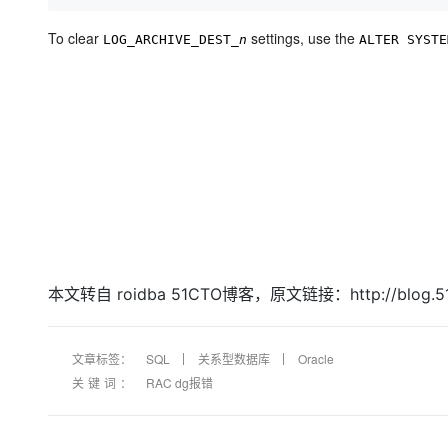
大模型解决方案
To clear
settings, use the
迁移与运维管理
LOG_ARCHIVE_DEST_
n
ALTER SYSTE
快速部署 Dify，高效搭建 
专有云
10 分钟在聊天系统中增加
本文转自 roidba 51CTO博客，原文链接：http://blog.
文章标签：
SQL
关系型数据库
Oracle
关键词：
RAC dg报错