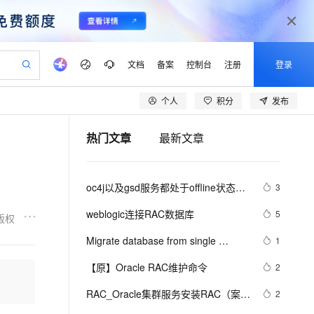
文档
备案
控制台
注册
登录
个人
积分
发布
验
作计划
器
AI 活动
专业服务
服务伙伴合作计划
开发者社区
加入我们
产品动态
服务平台百炼
阿里云 OPC 创新助力计划
热门文章
最新文章
一站式生成采购清单，支持单品或批量购买
可编辑精美 PPT 文稿
S产品伙伴计划（繁花）
峰会
CS
造的大模型服务与应用开发平台
Agency Agents：拥有专属领域专家
AI 生产力先锋
Al MaaS 服务伙伴赋能合作
域名
博文
Careers
PolarDB Agentic Database
至高可申请百万元
 轻松生成专业的 PPT
开启高性价比 AI 编程新体验
弹性可伸缩的云计算服务
先锋实践拓展 AI 生产力的边界
发布
多领域专家智能体,一键组建 AI 虚拟交付团队
Token 补贴，五大权
计划
海大会
伙伴信用分合作计划
商标
问答
社会招聘
oc4j以及gsd服务都处于offline状态，
3
益加速 OPC 成功
帕鲁游戏服务器
SS
HappyHorse 打造一站式影视创作平台
飞天发布时刻
HOT
秒悟 Meoo CLI 支持一键部
划
备案
电子书
校园招聘
这是Oracle 11g RAC默认情形
联机服务器，轻松开启游戏
视频创作，一键激活电商全链路生产力
稳定、安全、高性价比、高性能的云存储服务
所见，即是所愿
署项目至阿里云账号
可视化编排打通从文字构思到成片全链路闭环
更多支持
weblogic连接RAC数据库
5
版权
划
公司注册
镜像站
视频生成
语音识别与合成
 智能体与工作流应用
漫剧工坊：一站式动画创作平台
AI 实训营
Flink OSS 支持
Migrate database from single 
1
合作伙伴培训与认证
划
上云迁移
站生成，高效打造优质广告素材
全接入的云上超级电脑
通过阿里云百炼高效搭建AI应用,助力高效开发
快速生产连贯的高质量长漫剧
从基础到进阶，Agent 创客手把手教你
AssumeRole 角色自定义
instance to Oracle RAC
lScope
我要反馈
e-1.1-T2V
Qwen3-TTS-Flash
【原】Oracle RAC维护命令
2
查询合作伙伴
n Alibaba Cloud ISV 合作
代维服务
建企业门户网站
10 分钟搭建微信、支付宝小程序
百炼 Qwen3.7-Flash 系列模
畅细腻的高质量视频
离线语音合成大模型，多语言方言自适应，低延迟高稳定
创新加速
RAC_Oracle集群服务安装RAC（案
ope
登录合作伙伴管理后台
2
我要建议
站，无忧落地极速上线
以可视化方式快速构建移动和 PC 门户网站
国内短信简单易用，安全可靠，秒级触达，全球覆盖200+国家和地区。
高效部署网站，快速应用到小程序
型发布
例）