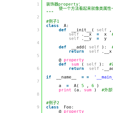
         1

装饰器property：
使一个方法看起来就像类属性
"""
         2

#例子1
class
A:
         3

def
__init__(
self
,
self
.__x
=
x
self
.__y
=
y
         4

def
__add(
self
):
return
self
.__
         5

@
property
def
sum
(
self
):
#
         6

return
self
.__a
if
__name__
=
=
'__main
         7

a
=
A(
5
,
6
)
print
(a.
sum
)
#外
         8

#例子2
         9

class
Foo:
@
property