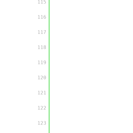
         115

         116

         117

         118

         119

         120

         121

         122

         123
