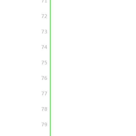
         71

         72

         73

         74

         75

         76

         77

         78

         79
