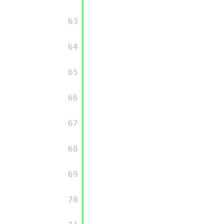
         63

         64

         65

         66

         67

         68

         69

         70
