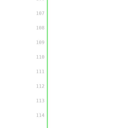
         107

         108

         109

         110

         111

         112

         113

         114
