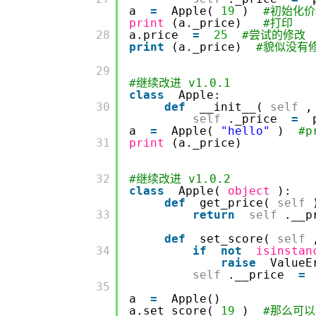
a
=
Apple(
19
)
#初始化价
print
(a._price)
#打印
         28

a.price
=
25
#尝试的修改
print
(a._price)
#貌似没有
         29

#继续改进 v1.0.1
class
Apple:
         30

def
__init__(
self
,
self
._price
=
a
=
Apple(
"hello"
)
#
         31

print
(a._price)
         32

#继续改进 v1.0.2
class
Apple(
object
):
def
get_price(
self
         33

return
self
.__p
def
set_score(
self
         34

if
not
isinstan
raise
ValueE
self
.__price
=
         35

a
=
Apple()
a.set_score(
19
)
#那么可