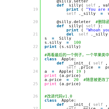
@silly.setter
def
silly(
self
, va
         19

print
(
"You are 
self
._silly
=
         20

@silly.deleter
#删除
def
silly(
self
):
print
(
"Whoah yo
         21

del
self
._silly
s
=
Silly
s.silly
=
100
         22

print
(s.silly)
#再看最后的一个例子，一个苹果类
         23

class
Apple:
def
__init__(
self
,
self
.price
=
p
         24

a
=
Apple(
19
)
print
(a.price)
a.price
=
20
#随意被更改
         25

print
(a.price)
         26

#改进代码v1.0
class
Apple:
def
__init__(
self
,
         27

self
._price
=