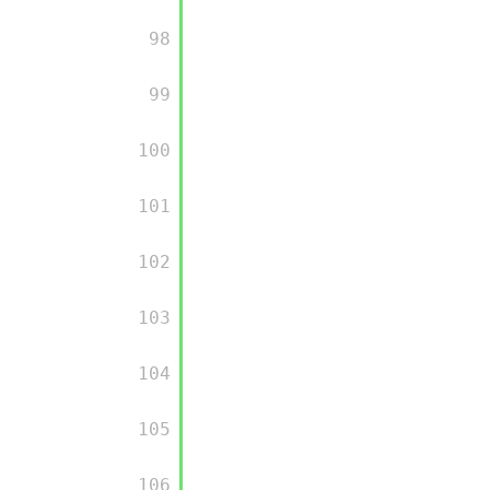
         98

         99

         100

         101

         102

         103

         104

         105

         106
