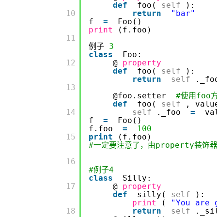
def
foo(
self
):
         10

return
"bar"
f
=
Foo()
print
(f.foo)
         11

例子
3
class
Foo:
         12

@
property
def
foo(
self
):
return
self
._fo
         13

@foo.setter
#使用foo
def
foo(
self
, valu
         14

self
._foo
=
va
f
=
Foo()
f.foo
=
100
         15

print
(f.foo)
#一定要注意了，由property装
         16

#例子4
class
Silly:
         17

@
property
def
silly(
self
):
print
(
"You are 
         18

return
self
._s