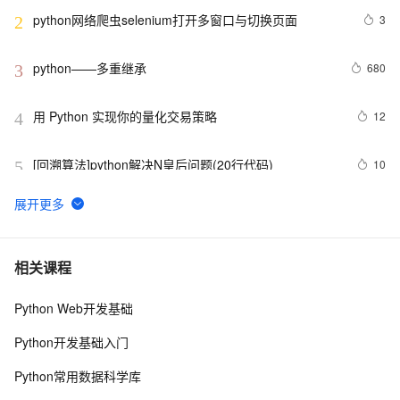
python网络爬虫selenium打开多窗口与切换页面
3
2
python——多重继承
680
3
用 Python 实现你的量化交易策略
12
4
[回溯算法]python解决N皇后问题(20行代码)
10
5
python_list
10
6
Python之计算24点
6
7
相关课程
Python Web开发基础
Python中的find()和count()方法详解
11
8
Python开发基础入门
Python 二维码的读取与生成：使用链接生成二维码、读
11
9
Python常用数据科学库
取二维码里的链接