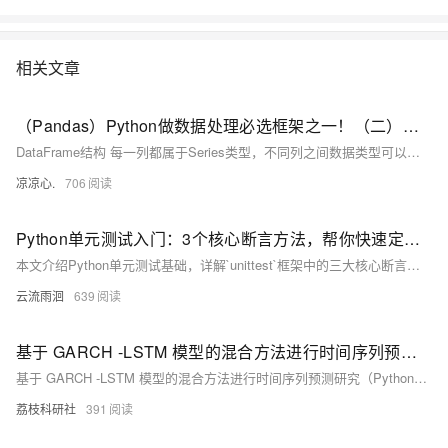
相关文章
（Pandas）Python做数据处理必选框架之一！（二）：附带案例分析；刨析DataFrame结构和其属性；学会访问具体元素；判断元素是否存在；元素求和、求标准值、方差、去重、删除、排序...
DataFrame结构 每一列都属于Series类型，不同列之间数据类型可以不一样，但同一列的值类型必须一致。 DataFrame拥有一个总的 idx记录列，该列记录了每一行的索引 在DataFrame中，若列之间的元素个数不匹配，且使用Series填充时，在DataFrame里空值会显示为NaN；当列之间元素个数不匹配，并且不使用Series填充，会报错。在指定了index 属性显示情况下，会按照index的位置进行排序，默认是 [0,1,2,3,...] 从0索引开始正序排序行。
凉凉心.
706
Python单元测试入门：3个核心断言方法，帮你快速定位代码bug
本文介绍Python单元测试基础，详解`unittest`框架中的三大核心断言方法：`assertEqual`验证值相等，`assertTrue`和`assertFalse`判断条件真假。通过实例演示其用法，帮助开发者自动化检测代码逻辑，提升测试效率与可靠性。
云流雨洄
639
基于 GARCH -LSTM 模型的混合方法进行时间序列预测研究（Python代码实现）
基于 GARCH -LSTM 模型的混合方法进行时间序列预测研究（Python代码实现）
荔枝科研社
391