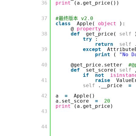
         36

print
(a.get_price())
         37

#最终版本 v2.0
class
Apple(
object
):
@
property
         38

def
get_price(
self
try
:
return
self
         39

except
Attribute
print
(
"No D
         40

@get_price.setter
#
def
set_score(
self
if
not
isinstan
         41

raise
ValueE
self
.__price
=
         42

a
=
Apple()
a.set_score
=
20
print
(a.get_price)
         43

         44
