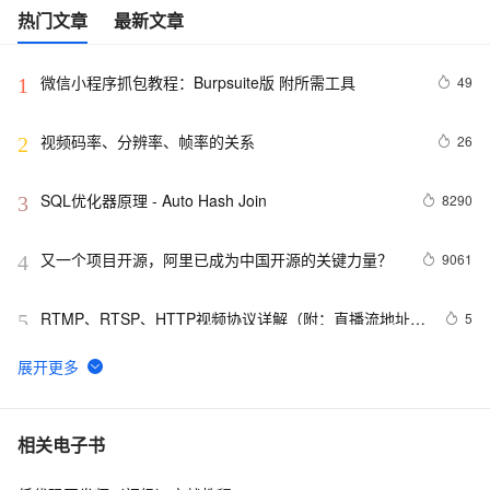
热门文章
最新文章
微信小程序抓包教程：Burpsuite版 附所需工具
49
1
视频码率、分辨率、帧率的关系
26
2
SQL优化器原理 - Auto Hash Join
8290
3
又一个项目开源，阿里已成为中国开源的关键力量？
9061
4
RTMP、RTSP、HTTP视频协议详解（附：直播流地址、
5
5
播放软件）
谷歌CEO皮查伊：对重返中国持开放态度
750
6
C语言项目参考解答：全正整数后再计算
654
7
相关电子书