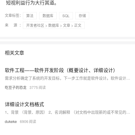
短视利益行为大行其道。
文章标签：
算法
数据库
SQL
存储
来 源：
开发者社区
>
数据库
>
文章
> 正文
相关文章
软件工程——软件开发阶段（概要设计、详细设计）
需求分析确定了系统的开发目标，下一步工作就是软件设计。软件设计可以进一步地 分为两个阶段：总体设计和详细设计。确定系统的具体 实现方案、给出软件的模块结构、编写各个文档
吃豆子的恐龙
3775
详细设计文档格式
1、背景 （背景、原因） 2、名词解释 （对文档中出现新的或不常见的名词、概念或简略语给出定义和解释） 3、设计目标 3.1、实现的功能 （概要描述要实现的功能，列出要实现的功能点及子功能点，并对每一个功能点进行详细说明。
dukeke
6906