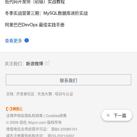
低代码开发师（初级）实战教程
俗人解读 三维渲染 的工作过程
657
8
冬季实战营第三期：MySQL数据库进阶实战
国土档案管理信息系统【档案著录】-他项权利类档案
581
9
阿里巴巴DevOps 最佳实践手册
著录
使用TWO_TASK或者LOCAL环境变量?
586
10
查看更多
关注我们：
新浪微博
联系我们
文档
|
开发者社区
|
天池大赛
|
培训与认证
下一篇
法律声明及隐私权政策
|
Cookies政策
© 2009-现在 Aliyun.com 版权所有
增值电信业务经营许可证：
浙B2-20080101
域名注册服务机构许可：
浙D3-20210002