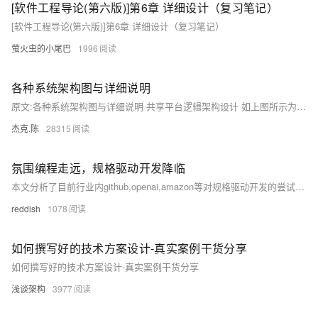
[软件工程导论(第六版)]第6章 详细设计（复习笔记）
[软件工程导论(第六版)]第6章 详细设计（复习笔记）
萤火虫的小尾巴
1996
各种系统架构图与详细说明
原文:各种系统架构图与详细说明 共享平台逻辑架构设计 如上图所示为本次共享资源平台逻辑架构图，上图整体展现说明包括以下几个方面： 1 应用系统建设 本次项目的一项重点就是实现原有应用系统的全面升级以及新的应用系统的开发，从而建立行业的全面的应用系统架构群。
杰克.陈
28315
氛围编程走远，规格驱动开发降临
本文分析了目前行业内github,openai,amazon等对规格驱动开发的尝试和工具，提出了需求规格在将来的开发模式中的重要作用。
reddish
1078
如何撰写好的技术方案设计-真实案例干货分享
如何撰写好的技术方案设计-真实案例干货分享
浅谈架构
3977