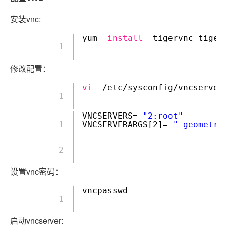
安装vnc:
yum
install
tigervnc tiger
        1 

修改配置：
vi
/etc/sysconfig/vncserver
        1 

VNCSERVERS=
"2:root"
        1 

VNCSERVERARGS[2]=
"-geometry
        2 

设置vnc密码：
vncpasswd
        1 

启动vncserver: