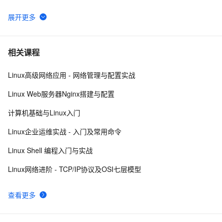
Linux系统对中断的处理（下）
Linux系统中密码为空的用户
10
6
使用Mono管理Coyote Linux
5
7
相关课程
Linux高级网络应用 - 网络管理与配置实战
linux DHCP
4
8
Linux Web服务器Nginx搭建与配置
Hadoop2.7实战v1.0之Linux参数调优
5
9
计算机基础与Linux入门
[Linux 存储管理] LVM结构
8
10
Linux企业运维实战 - 入门及常用命令
Linux Shell 编程入门与实战
Linux网络进阶 - TCP/IP协议及OSI七层模型
查看更多