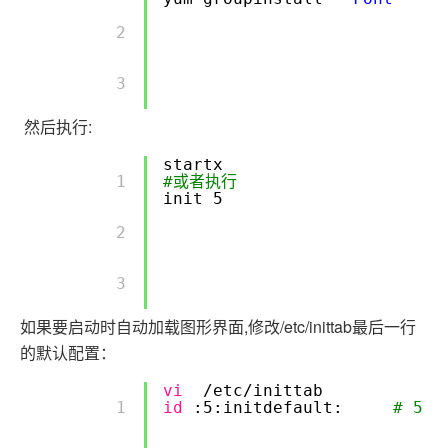
        2 

        3 

然后执行:
startx
        1 

#或者执行
init 5
        2 

        3 

如果要启动时自动加载图形界面,修改/etc/inittab最后一行
的默认配置：
vi
/etc/inittab
        1 

id
:5:initdefault:
# 5