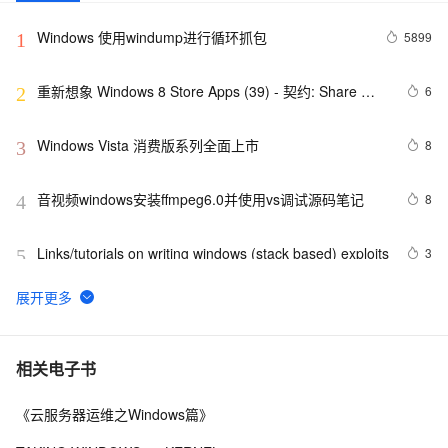
Windows 使用windump进行循环抓包
5899
1
重新想象 Windows 8 Store Apps (39) - 契约: Share 
6
2
Contract
Windows Vista 消费版系列全面上市
8
3
音视频windows安装ffmpeg6.0并使用vs调试源码笔记
8
4
Links/tutorials on writing windows (stack based) exploits
3
5
windows解决SpringBoot启动时：APPLICATION 
10
6
FAILED TO START
腾讯START云游戏开启不限量测试，支持MacOS和
4
7
相关电子书
Windows
《云服务器运维之Windows篇》
《101 Windows Phone 7 Apps》读书笔记-
3
8
PASSWORDS & SECRETS