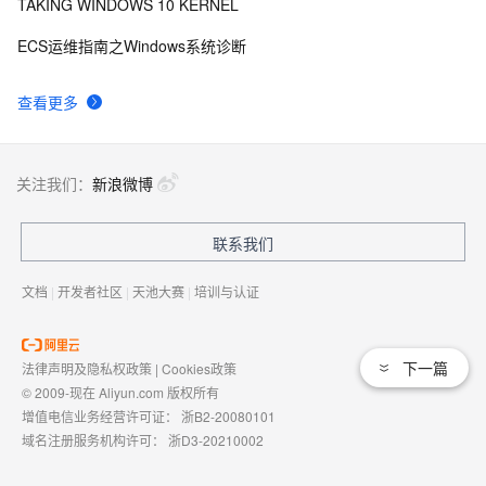
TAKING WINDOWS 10 KERNEL
背水一战 Windows 10 (48) - 控件（集合类）: FlipView
8
9
ECS运维指南之Windows系统诊断
Windows Phone开发（4）：框架和页
715
10
查看更多
关注我们：
新浪微博
联系我们
文档
|
开发者社区
|
天池大赛
|
培训与认证
下一篇
法律声明及隐私权政策
|
Cookies政策
© 2009-现在 Aliyun.com 版权所有
增值电信业务经营许可证：
浙B2-20080101
域名注册服务机构许可：
浙D3-20210002
浙公网安备 33010602009975号
浙B2-20080101-4