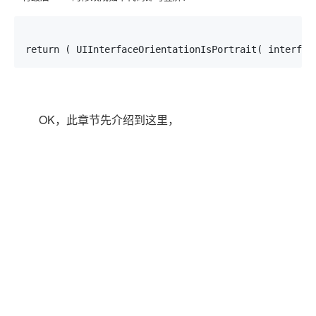
return ( UIInterfaceOrientationIsPortrait( interfac
OK，此章节先介绍到这里，