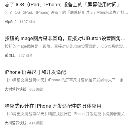
忘了 iOS（iPad、IPhone) 设备上的「屏幕使用时间」密码怎么办？找回屏幕密码
忘了 iOS（iPad、IPhone) 设备上的「屏幕使用时间」密码怎么办？找回屏幕密码
VipSoft
1107
按钮的image图片是非圆角，直接对UIButton设置圆角，iOS13系统没有圆角效果的问题及解决方案
按钮的image图片是非圆角，直接对UIButton设置圆角，iOS13系统没有圆角效果的问题及解决方案
郏国上
257
iPhone 屏幕尺寸和开发适配
【10月更文挑战第23天】iPhone 的屏幕尺寸变化给开发者带来了一定的挑战，但也为创新提供了机遇。通过深入了解不同屏幕尺寸的特点，遵循适配原则和策略，运用合适的技巧和方法，我们能够为用户提供在不同 iPhone 机型上都具有良好体验的应用。在未来，随着技术的不断进步，我们还需要持续学习和适应，以满足用户对优质应用体验的不断追求。
大树营养快线
608
响应式设计在 iPhone 开发适配中的具体应用
【10月更文挑战第23天】响应式设计在 iPhone 开发适配中扮演着至关重要的角色，它能够帮助我们打造出适应不同屏幕尺寸和用户需求的高质量应用。通过合理运用响应式设计的原则和方法，我们可以在提供良好用户体验的同时，提高开发效率和应用的可维护性。
大树营养快线
414