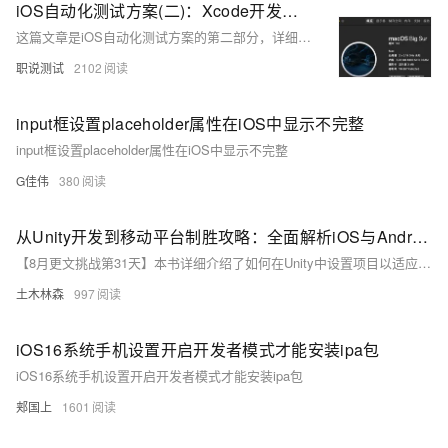
iOS自动化测试方案(二)：Xcode开发者工具构建WDA应用到iphone
这篇文章是iOS自动化测试方案的第二部分，详细介绍了在Xcode开发者工具中构建WebDriverAgent（WDA）应用到iPhone的全过程，包括环境准备、解决构建过程中可能遇到的错误，以及最终成功安装WDA到设备的方法。
职说测试
2102
input框设置placeholder属性在iOS中显示不完整
input框设置placeholder属性在iOS中显示不完整
G佳伟
380
从Unity开发到移动平台制胜攻略：全面解析iOS与Android应用发布流程，助你轻松掌握跨平台发布技巧，打造爆款手游不是梦——性能优化、广告集成与内购设置全包含
【8月更文挑战第31天】本书详细介绍了如何在Unity中设置项目以适应移动设备，涵盖性能优化、集成广告及内购功能等关键步骤。通过具体示例和代码片段，指导读者完成iOS和Android应用的打包与发布，确保应用顺利上线并获得成功。无论是性能调整还是平台特定的操作，本书均提供了全面的解决方案。
土木林森
997
iOS16系统手机设置开启开发者模式才能安装ipa包
iOS16系统手机设置开启开发者模式才能安装ipa包
郏国上
1601