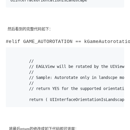
UIInterfaceOrientationIsLandscape
然后看到的完整代码如下：
#elif GAME_AUTOROTATION == kGameAutorotati
	//

	// EAGLView will be rotated by the UIViewController

	//

	// Sample: Autorotate only in landscpe mode

	//

	// return YES for the supported orientations

	return ( UIInterfaceOrientationIsLandscape(
将最后return的修改成如下代码即可竖屏：