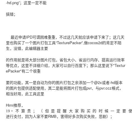
-hd.png”；这里一定不能
搞错；
最近申请IPD可谓困难重重，不过这几天就应该申请下来了；这几天
里也购买了一个图片打包工具“TexturePacker”,做cocos2d的肯定不陌
生，没错，此编辑器主要
的作用就是将大部分图片打包，省包大小、省运行内存、提高运行效率
等优点，这里不详细介绍，大家可以自行百度下；那么这里说下"Textur
ePacker"有二个很重
要的功能，其一是自动为你的图片打包之余添加一个@2x或者-hd版本
的图片包提供适配使用，其二是能将图片打包成pvr、与pvr.ccz格式，
相当好用，此工具这里
Himi推荐，
19
+
不
算
贵
；
（
但
是
提
醒
大
家
购
买
的
时
候
一
定
要
进行支付，因为人家不要RMB，害得好多次购买失败，悲剧）；