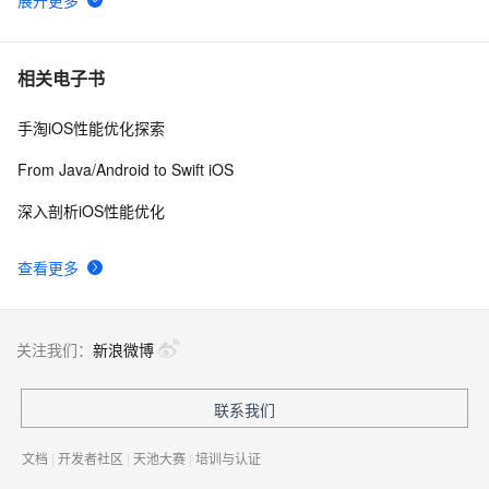
[Voice Tips 2] IPHONE
3
6
iPhone 12 mini奇葩的倍率和高ppi是妥协的产物
4
7
相关电子书
手淘iOS性能优化探索
苹果发布45个iPhone和iTouch漏洞补丁
3
8
From Java/Android to Swift iOS
iphone开发者证书装多台电脑的方法
4
9
深入剖析iOS性能优化
三大运营商集体宣布5G启用时间，买iphone X的人后
114
10
查看更多
悔了吗？
关注我们：
新浪微博
联系我们
文档
|
开发者社区
|
天池大赛
|
培训与认证