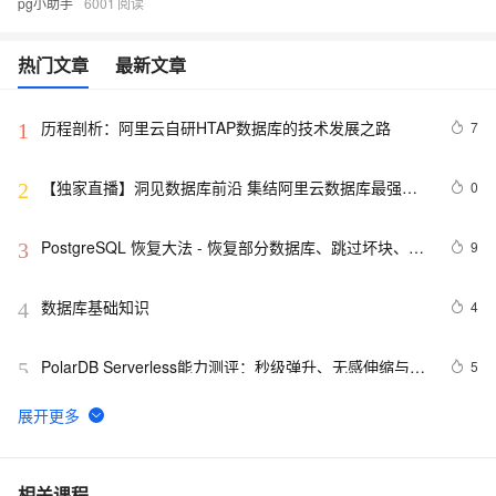
pg小助手
6001
热门文章
最新文章
历程剖析：阿里云自研HTAP数据库的技术发展之路
7
1
【独家直播】洞见数据库前沿 集结阿里云数据库最强阵
0
2
容 DTCC 2019 八大亮点抢先看
PostgreSQL 恢复大法 - 恢复部分数据库、跳过坏块、修
9
3
复无法启动的数据库
数据库基础知识
4
4
PolarDB Serverless能力测评：秒级弹升、无感伸缩与强
5
5
一致性，助您实现高效云数据库管理！
SQLite数据库的备份
13
6
如何在 Oracle 中创建可插入数据库（PDB）？
10
7
相关课程