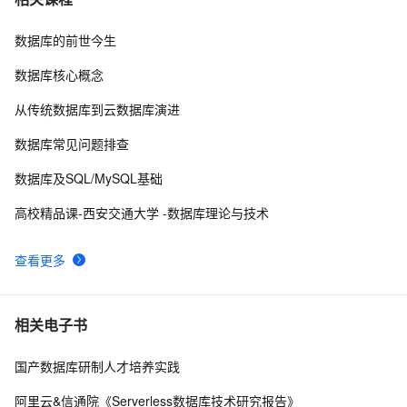
数据库的前世今生
weblogic连接RAC数据库
4
8
数据库核心概念
「时序数据库」时间序列数据与MongoDB：第一部分-简
2
9
从传统数据库到云数据库演进
介
征文分享｜OceanBase 3.1.2 数据库性能测试探索
4
10
数据库常见问题排查
数据库及SQL/MySQL基础
高校精品课-西安交通大学 -数据库理论与技术
查看更多
相关电子书
国产数据库研制人才培养实践
阿里云&信通院《Serverless数据库技术研究报告》