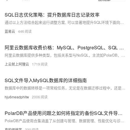
SQL日志优化策略：提升数据库日志记录效率
通过以上方法结合起来运行调整方案, 可以显著地提升SQL环境下面向各种搜索引擎服务平台所需要满足标准条件下之数据库登记作业流程综合表现; 同时还能确保系统稳健运行并满越用户体验预期目标.
蓝易云
446
阿里云数据库收费价格：MySQL、PostgreSQL、SQL Server和MariaDB引擎费用整理
阿里云数据库提供多种类型，包括关系型与NoSQL，主流如PolarDB、RDS MySQL/PostgreSQL、Redis等。价格低至21元/月起，支持按需付费与优惠套餐，适用于各类应用场景。
上云就上阿狸云
1719
SQL文件导入MySQL数据库的详细指南
数据库中的数据转移是一项常规任务，无论是在数据迁移过程中，还是在数据备份、还原场景中，导入导出SQL文件显得尤为重要。特别是在使用MySQL数据库时，如何将SQL文件导入数据库是一项基本技能。本文将详细介绍如何将SQL文件导入MySQL数据库，并提供一个清晰、完整的步骤指南。这篇文章的内容字数大约在
hju6meadphitw
2006
PolarDB产品使用问题之如何将指定的备份SQL文件导入到集群中
PolarDB产品使用合集涵盖了从创建与管理、数据管理、性能优化与诊断、安全与合规到生态与集成、运维与支持等全方位的功能和服务，旨在帮助企业轻松构建高可用、高性能且易于管理的数据库环境，满足不同业务场景的需求。用户可以通过阿里云控制台、API、SDK等方式便捷地使用这些功能，实现数据库的高效运维与持续优化。
真的很搞笑
230