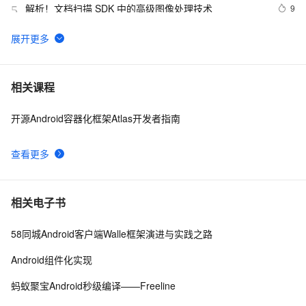
解析！文档扫描 SDK 中的高级图像处理技术
9
5
安装VS2005 SDK的后遗症
1
6
springboot集成minio SDK实现文件上传下载（上）
8
7
相关课程
开源Android容器化框架Atlas开发者指南
百度地图Android SDK在线开发文档
5
8
查看更多
在代码中使用SDK操作Istio资源二（Java篇）
3
9
如何基于芯片SDK开发安防监控产品
3
10
相关电子书
58同城Android客户端Walle框架演进与实践之路
Android组件化实现
蚂蚁聚宝Android秒级编译——Freeline