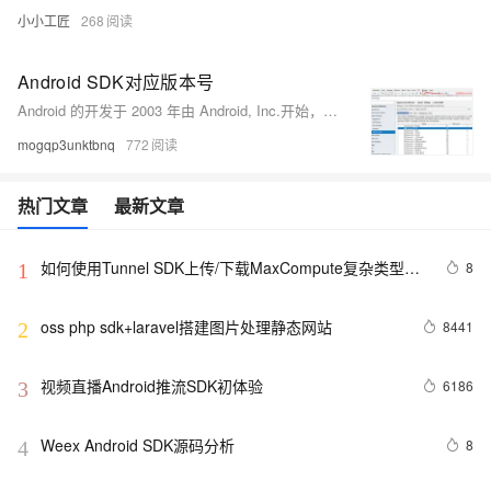
小小工匠
268
Android SDK对应版本号
Android 的开发于 2003 年由 Android, Inc.开始，该公司于 2005 年被 Google 收购。 Android 1.0 的首次公开发布发生在 2008 年 10 月 T-Mobile G1（又名 HTC Dream）的发布。Android 1.0 和 1.1 并未以特定代号发布。代号“Astro Boy”和“Bender”在一些早期 1.0 之前的里程碑版本中被内部标记，并且从未用作操作系统 1.0 和 1.1 版本的实际代号。
mogqp3unktbnq
772
热门文章
最新文章
如何使用Tunnel SDK上传/下载MaxCompute复杂类型数
8
1
据
oss php sdk+laravel搭建图片处理静态网站
8441
2
视频直播Android推流SDK初体验
6186
3
Weex Android SDK源码分析
8
4