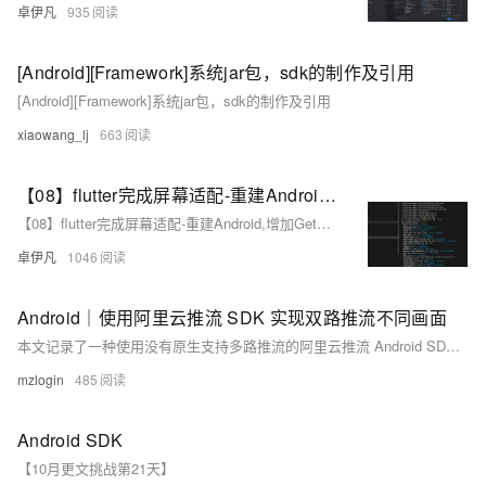
卓伊凡
935
[Android][Framework]系统jar包，sdk的制作及引用
[Android][Framework]系统jar包，sdk的制作及引用
xiaowang_lj
663
【08】flutter完成屏幕适配-重建Android,增加GetX路由,屏幕适配,基础导航栏-多版本SDK以及gradle造成的关于fvm的使用（flutter version manage）-卓伊凡换人优雅草Alex-开发完整的社交APP-前端客户端开发+数据联调|以优雅草商业项目为例做开发-flutter开发-全流程-商业应用级实战开发-优雅草Alex
【08】flutter完成屏幕适配-重建Android,增加GetX路由,屏幕适配,基础导航栏-多版本SDK以及gradle造成的关于fvm的使用（flutter version manage）-卓伊凡换人优雅草Alex-开发完整的社交APP-前端客户端开发+数据联调|以优雅草商业项目为例做开发-flutter开发-全流程-商业应用级实战开发-优雅草Alex
卓伊凡
1046
Android｜使用阿里云推流 SDK 实现双路推流不同画面
本文记录了一种使用没有原生支持多路推流的阿里云推流 Android SDK，实现同时推送两路不同画面的流的方法。
mzlogin
485
Android SDK
【10月更文挑战第21天】