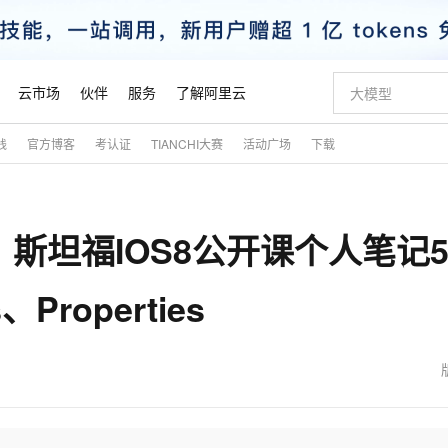
云市场
伙伴
服务
了解阿里云
践
官方博客
考认证
TIANCHI大赛
活动广场
下载
AI 特惠
数据与 API
成为产品伙伴
企业增值服务
最佳实践
价格计算器
AI 场景体
基础软件
产品伙伴合
阿里云认证
市场活动
配置报价
大模型
自助选配和估算价格
新方式
睿译宝，AI翻译排版一步到位
智启 AI 普惠权益
产品生态集成认证中心
企业支持计划
云上春晚
域名与网站
千问官方 MaaS 平台，为开发者和 Agent 而生，新用户赠送 1 亿 + tokens 额度
Qwen Aud
AI Coding
阿里云Maa
2026 阿里云
云服务器 E
为企业打
数据集
Windows
大模型认证
模型
NEW
NEW
ty】斯坦福IOS8公开课个人笔记5
交付可用成果
值低价云产品抢先购
上传文档即自动完成翻译和格式还原
至高享 1亿+免费 tokens，加速 Al 应用落地
提供智能易用的域名与建站服务
智能编程，一键
安全可靠、
产品生态伙伴
专家技术服务
云上奥运之旅
弹性计算合作
阿里云中企出
手机三要素
宝塔 Linux
全部认证
价格优势
有专属领域专家
GLM-5.2：长任务时代开源旗舰模型
阿里云 OPC 创新助力计划
千问大模型
即刻拥有 DeepS
AI 电商营销
对象存储 O
大模型
产品生态伙伴工作台
企业增值服务台
云栖战略参考
云存储合作计
云栖大会
身份实名认证
CentOS
训练营
s、Properties
推动算力普惠，释放技术红利
最高返9万
多领域专家智能体,一键组建 AI 虚拟交付团队
快速构建应用程序和网站，即刻迈出上云第一步
至高百万元 Token 补贴，加速一人公司成长
多元化、高性能、安全可靠的大模型服务
真正可用的 1M 上下文,一次完成代码全链路开发
轻松解锁专属 Dee
从图文生成到
云上的中国
数据库合作计
活动全景
短信
Docker
图片和
站式影视创作平台
Hermes Agent，打造自进化智能体
Token Plan 模型订阅计划
数字证书管理服务（原SSL证书）
5 分钟轻松部署
AI 广告创作
无影云电脑
企业成长
NEW
信息公告
看见新力量
云网络合作计
OCR 文字识别
JAVA
证享300元代金券
可视化编排打通从文字构思到成片全链路闭环
全托管，含MySQL、PostgreSQL、SQL Server、MariaDB多引擎
自主进化，持久记忆，越用越聪明
Qwen3.8-Max 首发尝鲜，限时加量 10 倍，夜间低至2折
实现全站HTTPS，呈现可信的WEB访问
图文、视频一
随时随地安
魔搭 Mode
Kimi-K3
HappyHors
NEW
loud
服务实践
官网公告
金融模力时刻
Salesforce O
版
发票查验
全能环境
Claude Code + GStack 打造工程团队
千问办公，限时限量积分加倍
Qoder
低代码高效构
AI 建站
短信服务
型
NEW
作计划
Kimi 最新旗舰模型，长程编程与推理利器
让文字生成流
计划
创新中心
魔搭 ModelSc
健康状态
理服务
让AI从“聊天伙伴”进化为能干活的“数字员工”
安装技能 GStack，拥有专属 AI 工程团队
你的AI工作搭子，覆盖日常办公高频场景
面向真实软件的智能体编程平台
0 代码专业建
客户案例
天气预报查询
操作系统
态合作计划