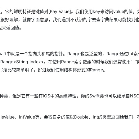
它的鲜明特征是键值对[Key,Value]。我们使用key来访问value的值
AI 应用
10分钟微调：让0.6B模型媲美235B模
多模态数据信
。这很好理解，就像字面意思，我们遇到不认识的字去查字典结果可能找到
型
依托云原生高可用架构,实现Dify私有化部署
组来返回值。
用1%尺寸在特定领域达到大模型90%以上效果
一个 AI 助手
超强辅助，Bol
即刻拥有 DeepSeek-R1 满血版
在企业官网、通讯软件中为客户提供 AI 客服
多种方案随心选，轻松解锁专属 DeepSeek
wift中就是一个指向头和尾的指针。Range也是泛型的，Range通过Int
ange<String.Index>。在使用Range索引数组的时候我们通常使用“...”或者
写法比较简单明了，好过我们使用结构体形式的Range。
这种类，但是它有一些在IOS中的高级特性，你的Swift类也可以继承自NSOb
lue、IntValue等，会将自身的值以Double、Int的类型返回给我们，在S