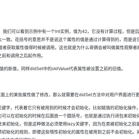
值的变化。我们可以看到示例中有一个Int实例，值为42，它没有计算过程，但是
太一致。花括号的意思并不是说这个属性的值是通过计算得到的，而是说
中的代码会在设置或者获取属性值得时候被调用，这也就是为什么哥俩会被叫做属性观察者
之前和调用之后起作用。
赋值的新值，同样didSet中的oldValue代表属性被设置之前的旧值。
页面上的某些属性做了修改，那么就需要在didSet方法中对用户界面进行
y关键字，代表着它只有被用到的时候才会初始化，比如赋值的初始化操作
也可以在初始化的时候在后面放一个圆括号，也就是通过执行闭包来初始
来初始化，但是这种做法必须使用lazy关键字，因为在类被初始化之前
须初始化的规则，即便这些惰性初始化的属性在被用到之前不会初始化。