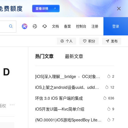
文档
备案
控制台
注册
登录
个人
积分
发布
验
作计划
器
AI 活动
专业服务
服务伙伴合作计划
开发者社区
加入我们
产品动态
服务平台百炼
阿里云 OPC 创新助力计划
热门文章
最新文章
一站式生成采购清单，支持单品或批量购买
io：打造专属 AI 语音助手
S产品伙伴计划（繁花）
峰会
CS
造的大模型服务与应用开发平台
一句话生成原生可编辑精美 PPT 文稿
AI 生产力先锋
Al MaaS 服务伙伴赋能合作
域名
博文
Careers
至高可申请百万元
Qwen3.8-Max 模型上线
 D
开启高性价比 AI 编程新体验
弹性可伸缩的云计算服务
Qwen-Audio-3.0-Realtime 端到端实时语音角色扮演
输入一句话想法, 轻松生成专业的 PPT
先锋实践拓展 AI 生产力的边界
Token 补贴，五大权
计划
海大会
伙伴信用分合作计划
商标
问答
社会招聘
[iOS]深入理解__bridge  -  OC对象与
2
益加速 OPC 成功
eek-V4-Pro
SS
一键部署幻兽帕鲁游戏服务器
飞天发布时刻
HOT
Open Search 向量检索版支
划
备案
电子书
校园招聘
C++对象的引用转换
pSeek-V4-Pro
视频创作，一键激活电商全链路生产力
稳定、安全、高性价比、高性能的云存储服务
一键购买专属联机服务器，轻松开启游戏
所见，即是所愿
持视频检索 Pipeline 功能
更多支持
iOS上架之android设备uuid、udid使
12
划
公司注册
镜像站
视频生成
语音识别与合成
用教程
专属 QwenPaw
漫剧工坊：一站式动画创作平台
AI 实训营
HOT
应用身份服务 (IDaaS)
环信 3.0 iOS 客户端的集成
636
合作伙伴培训与认证
划
上云迁移
站生成，高效打造优质广告素材
全接入的云上超级电脑
从聊天伙伴进化为能主动干活的本地数字员工
快速生产连贯的高质量长漫剧
从基础到进阶，Agent 创客手把手教你
OpenClaw 管理能力上线
版权
lScope
我要反馈
e-1.1-T2V
Qwen3-TTS-Flash
iOS开发UI篇—Kvc简单介绍
9
查询合作伙伴
n Alibaba Cloud ISV 合作
代维服务
建企业门户网站
10 分钟搭建微信、支付宝小程序
MaxCompute MaxFrame 提
畅细腻的高质量视频
离线语音合成大模型，多语言方言自适应，低延迟高稳定
创新加速
(NO.00001)iOS游戏SpeedBoy Lite成
ope
登录合作伙伴管理后台
7
我要建议
站，无忧落地极速上线
以可视化方式快速构建移动和 PC 门户网站
国内短信简单易用，安全可靠，秒级触达，全球覆盖200+国家和地区。
高效部署网站，快速应用到小程序
供自动弹性内存功能
形记(五)