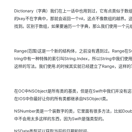
大模型解决方案
Dictionary（字典）我们在上一话中也用到过，它有点类似于数组，
迁移与运维管理
快速部署 Dify，高效搭建 
的key不在字典中，那就会返回一个nil，这点不像数组的越界
专有云
找到。区别于数组，如果要遍历一个字典，那么我们使用一个元
10 分钟在聊天系统中增加
Range(范围)这是一个新的结构体，之前没有遇到过。Range在S
tring中有一种特殊的索引叫String.Index，所以String中我们使用R
这样的写法。我们使用.的时候其实就已经建立了Range，这样的
在OC中NSObject是所有类的基类，但是在Swift中我们并没有
在IOS中你最好让你的所有类都继承自NSObject类。
NSNumber类是一个装数字的类，它里面有很多方法，比如DoubleVa
中不会用太多这样的东西，因为Swift是强类型的。
NSDate类型可以获取当前的日期和时间。