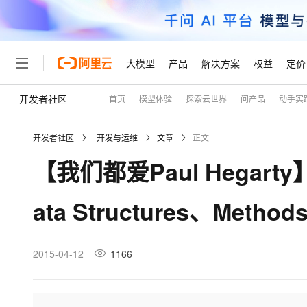
大模型
产品
解决方案
权益
定价
开发者社区
首页
模型体验
探索云世界
问产品
动手实
大模型
产品
解决方案
权益
定价
云市场
伙伴
服务
了解阿里云
精选产品
精选解决方案
普惠上云
产品定价
精选商城
成为销售伙伴
售前咨询
为什么选择阿里云
千问AI平台
开发者社区
开发与运维
文章
正文
了解云产品的定价详情
大模型服务平台百炼
千问办公，解锁你的工作
普惠上云 官方力荐
分销伙伴
在线服务
网站建设
什么是云计算
大
【我们都爱Paul Hegar
大模型服务与应用平台
企业级Agent产品，直接
云服务器38元/年起，超
咨询伙伴
多端小程序
技术领先
云上成本管理
售后服务
轻量应用服务器
Agency Agents：拥
官方推荐返现计划
大模型
精选产品
精选解决方案
Salesforce 国际版订阅
稳定可靠
ata Structures、Method
管理和优化成本
推荐新用户得奖励，单订单
销售伙伴合作计划
自助服务
友盟天域
安全合规
人工智能与机器学习
AI
文本生成
云数据库 RDS
HappyHorse 打造一
云工开物
无影生态合作计划
在线服务
观测云
分析师报告
高校专属算力普惠，学生认
计算
互联网应用开发
2015-04-12
1166
Qwen3.8-Max
HOT
Salesforce On Alibaba C
工单服务
Tuya 物联网平台阿里云
研究报告与白皮书
人工智能平台 PAI
快速拥有专属 OpenClaw
大模
Consulting Partner 合
大数据
容器
智能体时代全能旗舰模型
免费试用
短信专区
一站式AI开发、训练和推
蓝凌 OA
AI 大模型销售与服务生
现代化应用