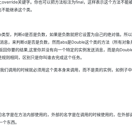
erride关键字。你也可以把方法标注为final，这样表示这个方法不能
然也不能继承这个类。
e类型，判断d是否是负数，如果是负数就把它设置为自己的绝对值。所以is
nus消息，来判断d是否是负数，然而abs是Double这个类的方法（所有对象
返回你要的结果,这里你并没有向一个特定的实例发送消息，而是向Doubl
是规则相同，区别只是你叫谁去完成这个任务。
那么我们调用的时候就必须用这个类本身来调用，而不是类的实例，如例子中
的名字是在方法内部使用的，外部的名字是在调用的时候使用的，在外部
是一个东西。