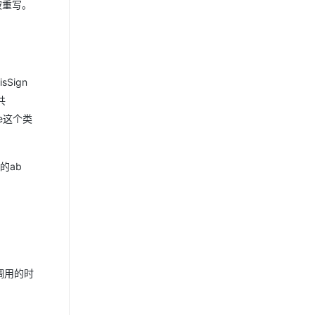
被重写。
Sign
共
e这个类
的ab
调用的时