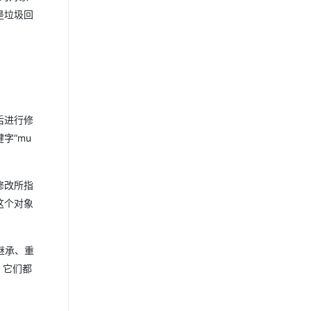
是垃圾回
后进行修
字“mu
修改所指
这个对象
继承、重
s，它们都