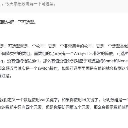
Deepseek-v4-pro
HappyHors
型），今天来细致讲解一下可选型。
同享
万小智 AI 建站低至 15元/月
Qoder CN
AI 短剧/漫剧
云原生数据库 
快递物流查询
WordPress
成为服务伙
高校合作
点，立即开启云上创新
覆盖公网/内网、递归/权威、移动APP等全场景解析服务
送.CN域名，送备案服务码
基于千问大模型等，支持代码智能生成、研发智能问答
AI助力短剧
态智能体模型
旗舰 MoE 大模型，百万上下文与顶尖推理能力
图生视频，流
Ubuntu
服务生态伙伴
云工开物
企业应用
Works
Night Plan 支持 Qwen 3.8-Max
云原生大数据计算服务 MaxCompute
AI 办公
容器服务 Kub
来细致讲解一下可选型。
NEW
GLM-5.2
Wan2.7-T
Red Hat
30+ 款产品免费体验
Data Agent 驱动的一站式 Data+AI 开发治理平台
夜间 5 折，Qwen/Meoo/TokenPlan 客户专享
面向分析的企业级SaaS模式云数据仓库
AI智能应用
提供一站式管
科研合作
视觉 Coding、空间感知、多模态思考等全面升级
1M上下文，专为长程任务能力而生
ERP
堂（旗舰版）
SUSE
智能客服
CRM
防护产品
2个月
自动承接线索
实是：可选型就是一个枚举！它是一个非常简单的枚举，它是一个泛型类
建站小程序
不同值类型的数组，而数组的定义只有一个Array<T>,非常的简便。可选
OA 办公系统
AI 应用构建
大模型原生
g，没有值的话就是nil，那么有值没值分别对应于可选型的Some和Non
力提升
财税管理
模板建站
Qoder
大模型服务平台百炼-应用模版
HOT
NEW
么感叹号其实是一个switch操作，如果可选型里面是有值的就会取到这
面向真实软件
个人版上线、团队版降价；千问3.8-Max首发发尝鲜
丰富多元化的应用模版和解决方案
400电话
定制建站
要注意。
万有无界
大模型服务平台百炼-智能体
方案
广告营销
模板小程序
的模型效果
灵活可视化地构建企业级 Agent
定制小程序
我们定义一个数组使用var关键字，如果你使用let关键字，证明数组是一
秒悟
人工智能平台 PAI
APP 开发
你的数组中只有四个元素，但是你要访问第五个元素，那么会提示数组越
云端极速 AI 
新一代 AI 视频生成模型，深度适配广告营销等场景
AI Native 的算法工程平台，一站式完成建模、训练、推理服务部署
建站系统