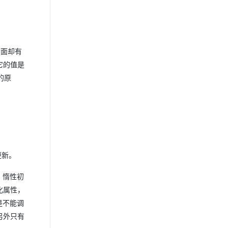
后面却有
它的值是
的原
更新。
，惰性初
化属性，
是不能调
另外只有