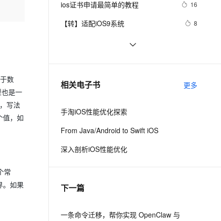
安全
ios证书申请最简单的教程
我要投诉
e-1.1-I2V
Cosyvoice-V3-Flash
16
PolarDB
上云场景组合购
Milvus 弹性伸缩功能新增节
伴
漫剧创作，剧本、分镜、视频高效生成
100%兼容MySQL、PostgreSQL，兼容Oracle，支持集中和分布式
覆盖90%+业务场景，专享组合折扣价
点支持范围
畅自然，细节丰富
高表现力语音合成大模型，语音克隆听感自然
VPN
【转】适配iOS9系统
8
ernetes 版 ACK
云聚AI 严选权益
AI 原生数据库服务发布
SSL 证书
从Unity开发到移动平台制胜攻略：
10
2V
Fun-ASR
，一键激活高效办公新体验
理容器应用的 K8s 服务
精选AI产品，从模型到应用全链提效
Agent 数据网关
全面解析iOS与Android应用发布流
文戏情感细腻自然，动作戏激烈拳拳到肉，实现更强表演能力
支持中英文自由切换，具备更强的噪声鲁棒性
堡垒机
iOS 银行卡号有效性校验
15
程，助你轻松掌握跨平台发布技巧，
AI 用量加速计划
云原生数据库 PolarDB
防火墙
打造爆款手游不是梦——性能优化、
、识别商机，让客服更高效、服务更出色。
iOS - Swift NSSize      尺寸
新老同享，达量后返
Agentic Database 发布
似于数
10
相关电子书
更多
广告集成与内购设置全包含
型也是一
主机安全
应用
e，写法
手淘iOS性能优化探索
千问办公
NEW
个值，如
AI 应用及服务市场
的智能体编程平台
一站式AI生产力平台
From Java/Android to Swift iOS
AI 应用
伶鹊
深入剖析iOS性能优化
企业级人与Agent协作平台，接入和调度多个数字员工
智能客服平台，对话机器人、对话分析、智能外呼
大模型
个常
大模型服务平台百炼 - 全妙
自然语言处理
界。如果
下一篇
应用创作平台
多模态内容创作工具，已接入 DeepSeek
数据标注
机器学习
一条命令迁移，帮你实现 OpenClaw 与