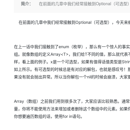
存储
天池大赛
Qwen3.7-Plus
简介：
在前面的几章中我们经常接触到Optional（可选
云解析DNS
解决方案免费试用 新老
电子合同
最高领取价值200元试用
能看、能想、能动手的多模
安全
网络与CDN
AI 算法大赛
畅捷通
大数据开发治理平台 Data
AI 产品 免费试用
在前面的几章中我们经常接触到Optional（可选型），今天
网络
安全
云开发大赛
Qwen3-VL-Plus
Tableau 订阅
1亿+ 大模型 tokens 和 
可观测
入门学习赛
中间件
AI空中课堂在线直播课
云防火墙
140+云产品 免费试用
上云与迁云
云原生的云上边界网络安全
产品新客免费试用，最长1
在上一话中我们接触到了enum（枚举），那么有一个惊人的事
数据库
生态解决方案
组。就像数组的定义Array<T>，我们给T不同的值，那么就代表
大模型服务
企业出海
大模型ACA认证体验
大数据计算
样，看上面的例子。x是一个可选型，如果有值得话值类型是Strin
助力企业全员 AI 认知与能
行业生态解决方案
千问AI平台-Token Plan
政企业务
如上所示。有可选型的时候总是有对应的解包，也就是感叹号！那
媒体服务
开发者生态解决方案
果没有就会抛出异常。所以当你解包一个nil的时候会崩溃，大家
企业服务与云通信
千问AI平台-模型体验
AI 开发和 AI 应用解决
在线体验全尺寸、多种模态
域名与网站
Array（数组）之前我们用到很多次了，大家应该比较熟悉。通常
Happy 系列大模型
终端用户计算
量，你将不能使用方法来增加或者删除这个数组中的元素。如果
你想要遍历数组的话，使用for in语句。
Serverless
开发工具