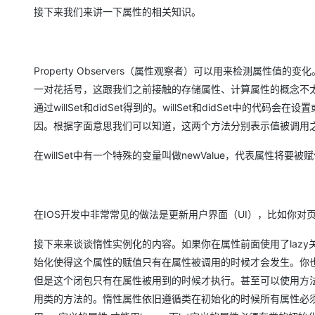
接下来我们来讲一下属性的相关知识。
Property Observers（属性观察者）可以用来检测属性
一对花括号，这跟我们之前接触的存储属性、计算属性的概念不
通过willSet和didSet得到的。willSet和didSet
因。根据字面意思我们可以知道，这两个方法分别表示值被调用
在willSet中有一个特殊的变量叫做newValue，代表属性将要被
在IOS开发中非常常见的做法是更新用户界面（UI），比如你对
接下来来谈谈惰性实例化的内容。如果你在属性前面使用了laz
始化使得这个属性的赋值只有在属性被调用的时候才会发生。你
但是这个闭包只有在属性被用到的时候才执行。甚至可以使用方法
用类的方法的。惰性属性依旧遵循类在初始化的时候所有属性必