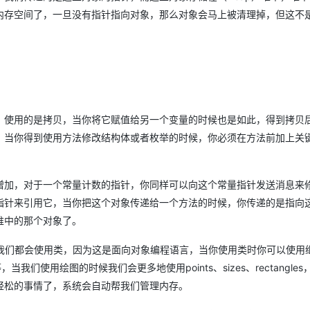
内存空间了，一旦没有指针指向对象，那么对象会马上被清理掉，但这不
，使用的是拷贝，当你将它赋值给另一个变量的时候也是如此，得到拷贝
当你得到使用方法修改结构体或者枚举的时候，你必须在方法前加上关键
增加，对于一个常量计数的指针，你同样可以向这个常量指针发送消息来
指针来引用它，当你把这个对象传递给一个方法的时候，你传递的是指向
堆中的那个对象了。
况我们都会使用类，因为这是面向对象编程语言，当你使用类时你可以使用
我们使用绘图的时候我们会更多地使用points、sizes、rectangle
轻松的事情了，系统会自动帮我们管理内存。