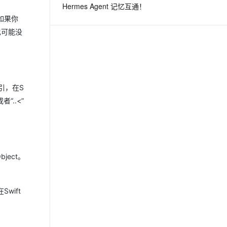
Hermes Agent 记忆互通！
，如果你
息提取
与 AI 智能体进行实时音视频通话
也可能没
从文本、图片、视频中提取结构化的属性信息
构建支持视频理解的 AI 音视频实时通话应用
t.diy 一步搞定创意建站
构建大模型应用的安全防护体系
通过自然语言交互简化开发流程,全栈开发支持
通过阿里云安全产品对 AI 应用进行安全防护
索引，在S
“..<”
ject。
wift