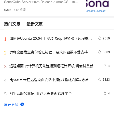
SonarQube Server 2025 Release 5 (macOS, Linux, Windows) - 代码质量、安全与静态分析工具
sysin
412
热门文章
最新文章
如何在Ubuntu 20.04 上安装 Xrdp 服务器（远程桌
9559
1
面）
远程桌面发生身份验证错误，要求的函数不受支持
8009
2
远程桌面 此计算机无法连接到远程计算机 请尝试重新连
4
3
接。
Hyper-v“未在远程桌面会话中捕获到鼠标”解决方法
3823
4
阿里云服务器使用iis7远程桌面管理平台
4
5
【图文】远程桌面链接:这可能是由于credssp加密
4820
6
oracle修正