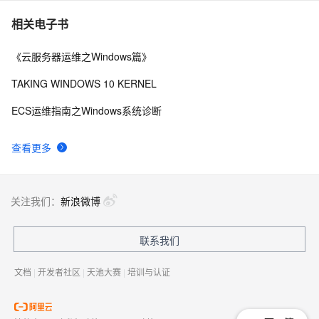
三款 Mac 远程控制（远程桌面）工具
6
7
相关电子书
《云服务器运维之Windows篇》
最新在Linux服务器上安装VNC并进行远程桌面连接
6
8
TAKING WINDOWS 10 KERNEL
Linux 远程桌面的两种方式
2115
9
ECS运维指南之Windows系统诊断
在远程桌面服务中配置RD网关直接访问内网
1112
10
查看更多
关注我们：
新浪微博
联系我们
文档
|
开发者社区
|
天池大赛
|
培训与认证