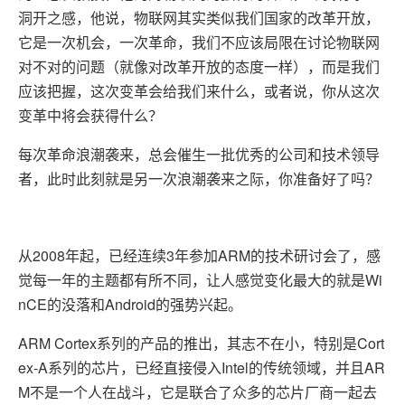
洞开之感，他说，物联网其实类似我们国家的改革开放，
它是一次机会，一次革命，我们不应该局限在讨论物联网
对不对的问题（就像对改革开放的态度一样），而是我们
应该把握，这次变革会给我们来什么，或者说，你从这次
变革中将会获得什么？
每次革命浪潮袭来，总会催生一批优秀的公司和技术领导
者，此时此刻就是另一次浪潮袭来之际，你准备好了吗？
2008
3
ARM
从
年起，已经连续
年参加
的技术研讨会了，感
Wi
觉每一年的主题都有所不同，让人感觉变化最大的就是
nCE
Android
的没落和
的强势兴起。
ARM Cortex
Cort
系列的产品的推出，其志不在小，特别是
ex-A
Intel
AR
系列的芯片，已经直接侵入
的传统领域，并且
M
不是一个人在战斗，它是联合了众多的芯片厂商一起去