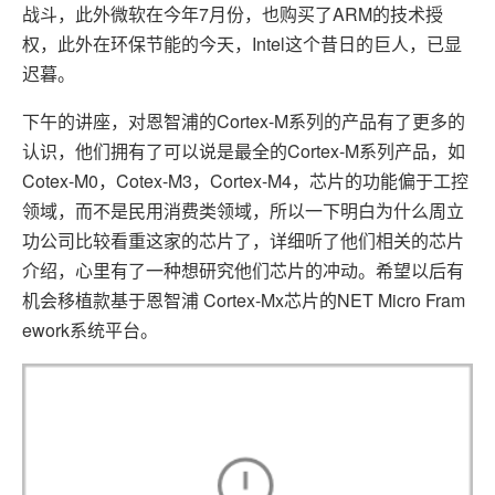
7
ARM
战斗，此外微软在今年
月份，也购买了
的技术授
Intel
权，此外在环保节能的今天，
这个昔日的巨人，已显
迟暮。
Cortex-M
下午的讲座，对恩智浦的
系列的产品有了更多的
Cortex-M
认识，他们拥有了可以说是最全的
系列产品，如
Cotex-M0
Cotex-M3
Cortex-M4
，
，
，芯片的功能偏于工控
领域，而不是民用消费类领域，所以一下明白为什么周立
功公司比较看重这家的芯片了，详细听了他们相关的芯片
介绍，心里有了一种想研究他们芯片的冲动。希望以后有
Cortex-Mx
NET Micro Fram
机会移植款基于恩智浦
芯片的
ework
系统平台。