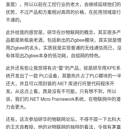
家居），所以以前在工控行业的老大，会继续延续他们的
优势，不过产品和方案相对高昂的价格，在民用领域是行
不通的。
此外给我的感觉是，研华在炒物联网的概念，其实很多产
Zigbee
品都是新瓶装老酒，包括新出的
模块，其实就是借
Zigbee
用
的名头，实质就是实现普通的无线通信而已，没
Zigbee
有体现出
本身的低功耗，自组网的特色。
XPE
此外还有些让我觉得有点“雷”的产品，就是研华用
系
PLC
PLC
统开发出了一款
设备，其散热片占了
模块的一半
.NET
还大，并且可以用封装的
库进行托管代码程序开
发。从这点上看，真是没有不可能，只有想不到，所以
.NET Mcro Framework
说，我们的
系统，在物联网中的潜
力会更大。
还有，这次参加研华的物联网论坛，不得不提一下北科大
的王志良教授，他的对物联网的独特的看法，令我有茅塞