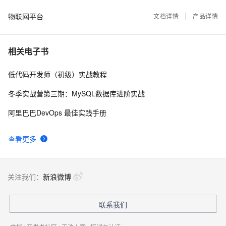
集锦
物联网平台
【直播回顾】小眯眼摄像头产品培训 - 物联网爆品推
文档详情
产品详情
12995
8
荐 - 88大促预告
基于Zero-Ice搭建的物联网监控平台
12929
9
相关电子书
uDevice Center - IoT在线开发板/设备平台
11281
10
低代码开发师（初级）实战教程
冬季实战营第三期：MySQL数据库进阶实战
阿里巴巴DevOps 最佳实践手册
查看更多
关注我们：
新浪微博
联系我们