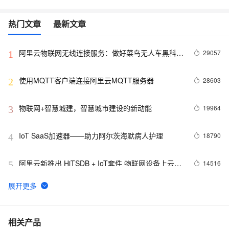
热门文章
最新文章
阿里云物联网无线连接服务：做好菜鸟无人车黑科技
29057
1
的幕后英雄
使用MQTT客户端连接阿里云MQTT服务器
28603
2
物联网+智慧城建，智慧城市建设的新动能
19964
3
IoT SaaS加速器——助力阿尔茨海默病人护理
18790
4
阿里云新推出 HiTSDB + IoT套件 物联网设备上云步
14516
5
入快车道
物联网平台实用技巧：调用API获取设备状态
14013
6
吃『派』那些事儿——阿里云物联网平台树莓派实战
13675
7
相关产品