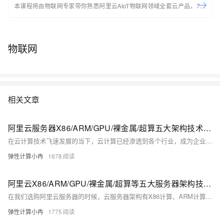
本课程将由物联网专家带你熟悉阿里云AIoT物联网领域全套云产品，7天
轻松搭建基于Arduino的端到端物联网场景应用。 开始学习前，请先开通
下方两个云产品，让学习更流畅： IoT物联网平台：
https://iot.console.aliyun.com/ LinkWAN物联网络管理平台：
物联网
https://linkwan.console.aliyun.com/service-open
相关文章
阿里云服务器X86/ARM/GPU/裸金属/超算五大架构技术特点、场景适配参考
在云计算技术飞速发展的当下，云计算已经渗透到各个行业，成为企业数字化转型的关键驱动力。选择合适的云服务器架构对于提升业务效率、降低成本至关重要。阿里云提供了多样化的云服务器架构选择，包括X86计算、ARM计算、GPU/FPGA/ASIC、弹性裸金属服务器以及高性能计算等。本文将深入解析这些架构的特点、优势及适用场景，以供大家了解和选择参考。
弹性计算小冉
1678
阿里云X86/ARM/GPU/裸金属/超算等五大服务器架构技术特点、场景适配与选型策略
在我们选购阿里云服务器的时候，云服务器架构有X86计算、ARM计算、GPU/FPGA/ASIC、弹性裸金属服务器、高性能计算可选，有的用户并不清楚他们之间有何区别。本文将深入解析这些架构的特点、优势及适用场景，帮助用户更好地根据实际需求做出选择。
弹性计算小冉
1775