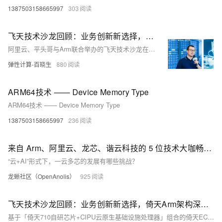
1387503158665997
303
飞天技术沙龙回顾：业务创新新选择，倚天Arm架构深入探讨
阿里云、平头哥与Arm联合举办的飞天技术沙龙在上海举行，聚焦Arm Neoverse核心优势和倚天710计算实例在大数据、视频领域的应用。活动中，专家解读了倚天710的性能提升和成本效益，强调了CIPU云原生基础设施处理器的角色，以及如何通过软件优化实现资源池化和稳定性平衡。实例展示在视频编码和大数据处理上的性能提升分别达到80%和70%的性价比优化。沙龙吸引众多企业代表参与，促进技术交流与实践解决方案的探讨。
弹性计算-百晓生
880
ARM64技术 —— Device Memory Type
ARM64技术 —— Device Memory Type
1387503158665997
236
来自 Arm、阿里云、龙芯、谐云科技的 5 位技术大咖畅聊一云多芯
“云+AI”形式下，一云多芯的发展有哪些挑战？
龙蜥社区（OpenAnolis）
925
飞天技术沙龙回顾：业务创新新选择，倚天Arm架构深入探讨
基于「倚天710自研芯片+CIPU云原生基础设施处理器」组合的倚天ECS实例为解决算力挑战提供新思路。