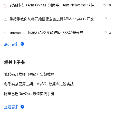
本号
安谋科技（Arm China）别再平：Arm Neoverse 软件生
13
3
态介绍
手把手教你从零开始搭建友善之臂ARM-tiny4412开发环
7
4
境
linux(arm、hi3531A)交叉编译live555最新代码
3
5
解决(ARM64-ARMV8)嵌入式Linux系统下X264编码提
2
6
示：libx264 ：use cpu capability none！
Linux内核26-ARM的WFI和WFE指令
7
7
相关电子书
低代码开发师（初级）实战教程
ARM硬件问题
4
8
冬季实战营第三期：MySQL数据库进阶实战
ARM架构使用yum源安装Postgresql数据库
9
9
阿里巴巴DevOps 最佳实践手册
ARM6818开发板画任意矩形，圆形，三角形，五角星，
5
10
查看更多
6818开发板画太极，画五星红旗（含码源与思路）